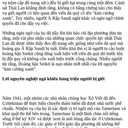
vụ trộm cắp đồ trang sức) đều bị giết hại trong cùng một đêm. Cảnh
sát Thái Lan khẳng định rằng, không có bằng chứng nào cho thấy
vụ giết người có liên quan đến viên đá quý có tên “kim cương
xanh”. Tuy nhiên, người Ả Rập Saudi nghĩ khác và nghi ngờ chính
quyền đã che đậy vụ việc.
Những nghi ngờ của họ đã dấy lên khi báo chí địa phương đưa tin
rằng, một vài phu nhân của những quan chức quyền lực nhất Thái
Lan đã được nhìn thấy đeo đồ trang sức giống như viên đá quý mà
hoàng gia Ả Rập Saudi bị mất. Điều khá thú vị là người ta cáo buộc
hoàng hậu Sirikit cũng từng xuất hiện với viên đá quý đó trước khi
bị đột quỵ và không còn xuất hiện trước công chúng. Nhiều người
tin rằng, Hoàng hậu Sirikit là nạn nhân mới nhất của lời nguyền
“kim cương xanh”.
Lời nguyền nghiệt ngã khiến hàng triệu người bị giết
Năm 1941, một nhóm các nhà nhân chủng học Xô Viết đã đến
Uzbekistan để thực hiện chuyến thám hiểm đã được nhà nước phê
chuẩn. Nhiệm vụ của họ là xác định vị trí ngôi mộ của Tamerlane và
khai quật thi thể bên trong. Tamerlane là một lãnh chúa nổi tiếng
sống ở thế kỷ XIV và được xem là anh hùng dân tộc ở Uzbekistan.
Trước bối cảnh đó, các giáo sĩ Hồi giáo địa phương đã không thể