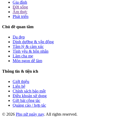
Gia đình
Đời sống
Ẩm thực
Phát triển
Chủ đề quan tâm
Da đẹp
Dinh dưỡng & vận động
Tâm lý & cảm xúc
Tình yêu & hôn nhân
Làm cha mẹ
Món ngon dễ làm
Thông tin & tiện ích
Giới thiệu
Liên hệ
Chính sách bảo mật
Điều khoản sử dụng
Gửi bài cộng tác
Quảng cáo / hợp tác
© 2026
Phụ nữ ngày nay
. All rights reserved.