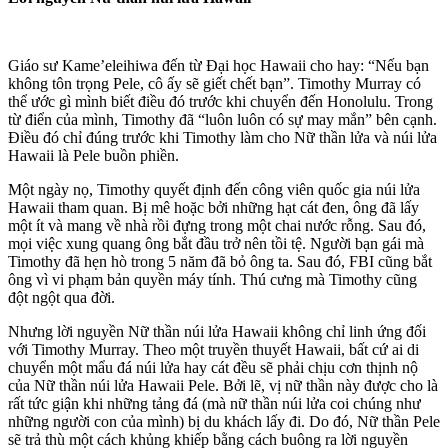
Giáo sư Kame’eleihiwa đến từ Đại học Hawaii cho hay: “Nếu bạn
không tôn trọng Pele, cô ấy sẽ giết chết bạn”. Timothy Murray có
thể ước gì mình biết điều đó trước khi chuyển đến Honolulu. Trong
từ điển của mình, Timothy đã “luôn luôn có sự may mắn” bên cạnh.
Điều đó chỉ đúng trước khi Timothy làm cho Nữ thần lửa và núi lửa
Hawaii là Pele buồn phiền.
Một ngày nọ, Timothy quyết định đến công viên quốc gia núi lửa
Hawaii tham quan. Bị mê hoặc bởi những hạt cát đen, ông đã lấy
một ít và mang về nhà rồi đựng trong một chai nước rỗng. Sau đó,
mọi việc xung quang ông bắt đầu trở nên tồi tệ. Người bạn gái mà
Timothy đã hẹn hò trong 5 năm đã bỏ ông ta. Sau đó, FBI cũng bắt
ông vì vi phạm bản quyền máy tính. Thú cưng mà Timothy cũng
đột ngột qua đời.
Nhưng lời nguyền Nữ thần núi lửa Hawaii không chỉ linh ứng đối
với Timothy Murray. Theo một truyền thuyết Hawaii, bất cứ ai di
chuyển một mẩu đá núi lửa hay cát đều sẽ phải chịu cơn thịnh nộ
của Nữ thần núi lửa Hawaii Pele. Bởi lẽ, vị nữ thần này được cho là
rất tức giận khi những tảng đá (mà nữ thần núi lửa coi chúng như
những người con của mình) bị du khách lấy đi. Do đó, Nữ thần Pele
sẽ trả thù một cách khủng khiếp bằng cách buông ra lời nguyền