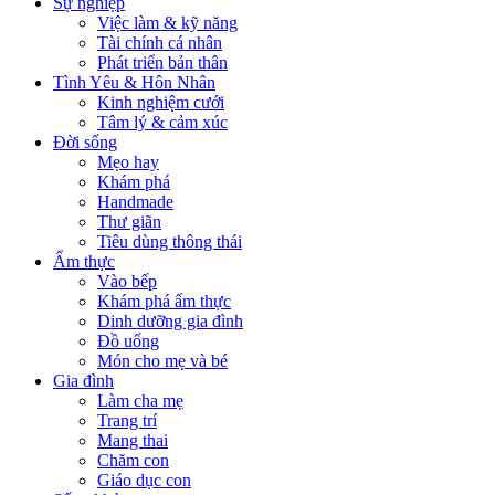
Sự nghiệp
Việc làm & kỹ năng
Tài chính cá nhân
Phát triển bản thân
Tình Yêu & Hôn Nhân
Kinh nghiệm cưới
Tâm lý & cảm xúc
Đời sống
Mẹo hay
Khám phá
Handmade
Thư giãn
Tiêu dùng thông thái
Ẩm thực
Vào bếp
Khám phá ẩm thực
Dinh dưỡng gia đình
Đồ uống
Món cho mẹ và bé
Gia đình
Làm cha mẹ
Trang trí
Mang thai
Chăm con
Giáo dục con