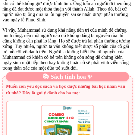
khi có thể không giữ được bình tĩnh. Ông trấn an người đi theo ông
rằng đã đạt được một thỏa thuận với thánh Allah. Theo đó, bất cứ
người nào bị ông đưa ra lời nguyền sai sẽ nhận được phần thưởng
vào ngày lễ Phục Sinh.
Vì vậy, Muhammad sử dụng khả năng tiên tri của mình để chứng
minh rằng, nếu một người nào đó không đáng bị nguyền rủa thì
cũng không cần phải lo lắng. Họ sẽ được trả lại phần thưởng tương
xứng. Tuy nhiên, người ta vẫn không biết được số phận của cô gái
trẻ mồ côi vô danh trên. Người ta không biết liệu lời nguyền của
Muhammad có khiến cô bé trên không còn sống để chứng kiến
ngày sinh nhật tiếp theo hay không hoặc cô sẽ phải vĩnh viễn sống
trong thân xác của một đứa trẻ suốt đời.
📚 Sách tinh hoa ✨
Muốn con yêu đọc sách và học được những bài học nhân văn
từ nhỏ? Đây là gợi ý dành cho ba mẹ: