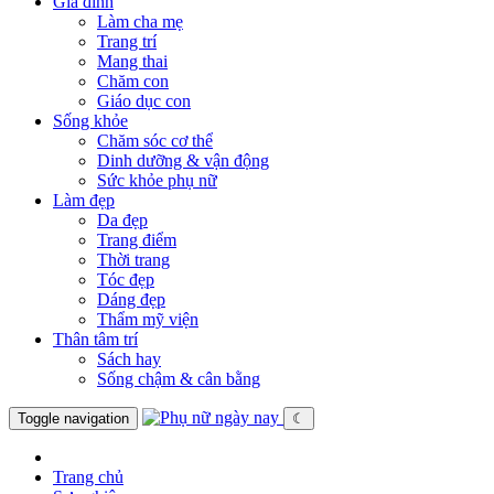
Gia đình
Làm cha mẹ
Trang trí
Mang thai
Chăm con
Giáo dục con
Sống khỏe
Chăm sóc cơ thể
Dinh dưỡng & vận động
Sức khỏe phụ nữ
Làm đẹp
Da đẹp
Trang điểm
Thời trang
Tóc đẹp
Dáng đẹp
Thẩm mỹ viện
Thân tâm trí
Sách hay
Sống chậm & cân bằng
Toggle navigation
☾
Trang chủ