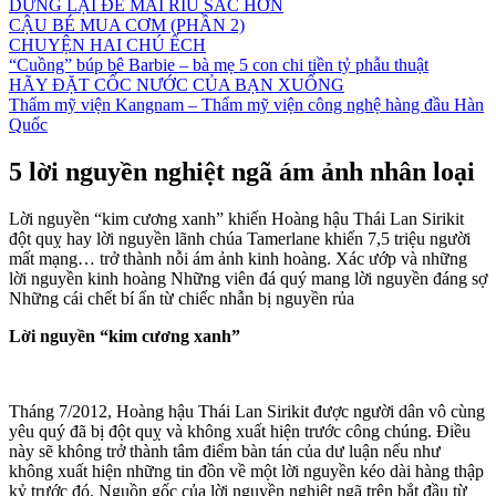
DỪNG LẠI ĐỂ MÀI RÌU SẮC HƠN
CẬU BÉ MUA CƠM (PHẦN 2)
CHUYỆN HAI CHÚ ẾCH
“Cuồng” búp bê Barbie – bà mẹ 5 con chi tiền tỷ phẫu thuật
HÃY ĐẶT CỐC NƯỚC CỦA BẠN XUỐNG
Thẩm mỹ viện Kangnam – Thẩm mỹ viện công nghệ hàng đầu Hàn
Quốc
5 lời nguyền nghiệt ngã ám ảnh nhân loại
Lời nguyền “kim cương xanh” khiến Hoàng hậu Thái Lan Sirikit
đột quỵ hay lời nguyền lãnh chúa Tamerlane khiến 7,5 triệu người
mất mạng… trở thành nỗi ám ảnh kinh hoàng. Xác ướp và những
lời nguyền kinh hoàng Những viên đá quý mang lời nguyền đáng sợ
Những cái chết bí ẩn từ chiếc nhẫn bị nguyền rủa
Lời nguyền “kim cương xanh”
Tháng 7/2012, Hoàng hậu Thái Lan Sirikit được người dân vô cùng
yêu quý đã bị đột quỵ và không xuất hiện trước công chúng. Điều
này sẽ không trở thành tâm điểm bàn tán của dư luận nếu như
không xuất hiện những tin đồn về một lời nguyền kéo dài hàng thập
kỷ trước đó. Nguồn gốc của lời nguyền nghiệt ngã trên bắt đầu từ