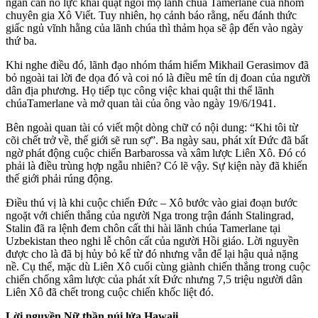
ngăn cản nỗ lực khai quật ngôi mộ lãnh chúa Tamerlane của nhóm
chuyên gia Xô Viết. Tuy nhiên, họ cảnh báo rằng, nếu đánh thức
giấc ngủ vĩnh hằng của lãnh chúa thì thảm họa sẽ ập đến vào ngày
thứ ba.
Khi nghe điều đó, lãnh đạo nhóm thám hiểm Mikhail Gerasimov đã
bỏ ngoài tai lời đe dọa đó và coi nó là điều mê tín dị đoan của người
dân địa phương. Họ tiếp tục công việc khai quật thi thể lãnh
chúaTamerlane và mở quan tài của ông vào ngày 19/6/1941.
Bên ngoài quan tài có viết một dòng chữ có nội dung: “Khi tôi từ
cõi chết trở về, thế giới sẽ run sợ”. Ba ngày sau, phát xít Đức đã bất
ngờ phát động cuộc chiến Barbarossa và xâm lược Liên Xô. Đó có
phải là điều trùng hợp ngẫu nhiên? Có lẽ vậy. Sự kiện này đã khiến
thế giới phải rúng động.
Điều thú vị là khi cuộc chiến Đức – Xô bước vào giai đoạn bước
ngoặt với chiến thắng của người Nga trong trận đánh Stalingrad,
Stalin đã ra lệnh đem chôn cất thi hài lãnh chúa Tamerlane tại
Uzbekistan theo nghi lễ chôn cất của người Hồi giáo. Lời nguyền
được cho là đã bị hủy bỏ kể từ đó nhưng vẫn để lại hậu quả nặng
nề. Cụ thể, mặc dù Liên Xô cuối cùng giành chiến thắng trong cuộc
chiến chống xâm lược của phát xít Đức nhưng 7,5 triệu người dân
Liên Xô đã chết trong cuộc chiến khốc liệt đó.
Lời nguyền Nữ thần núi lửa Hawaii