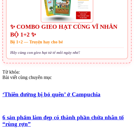
✨ COMBO GIEO HẠT CÙNG VĨ NHÂN
BỘ 1+2 ✨
Bộ 1+2 — Truyện hay cho bé
Hãy cùng con gieo hạt tử tế mỗi ngày nhé!
Từ khóa:
Bài viết cùng chuyên mục
‘Thiên đường bị bỏ quên’ ở Campuchia
6 sản phẩm làm đẹp có thành phần chứa nhân tố
“rùng rợn”