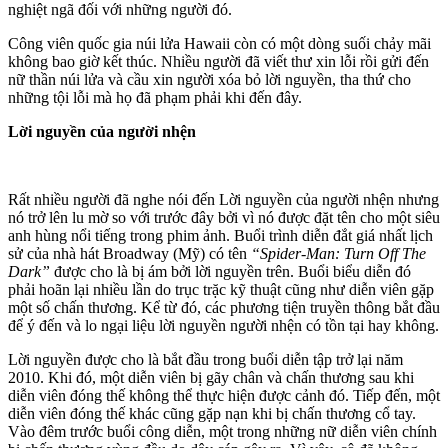
nghiệt ngã đối với những người đó.
Công viên quốc gia núi lửa Hawaii còn có một dòng suối chảy mãi
không bao giờ kết thúc. Nhiều người đã viết thư xin lỗi rồi gửi đến
nữ thần núi lửa và cầu xin người xóa bỏ lời nguyền, tha thứ cho
những tội lỗi mà họ đã phạm phải khi đến đây.
Lời nguyền của người nhện
Rất nhiều người đã nghe nói đến Lời nguyền của người nhện nhưng
nó trở lên lu mờ so với trước đây bởi vì nó được đặt tên cho một siêu
anh hùng nổi tiếng trong phim ảnh. Buổi trình diễn đắt giá nhất lịch
sử của nhà hát Broadway (Mỹ) có tên
“Spider-Man: Turn Off The
Dark”
được cho là bị ám bởi lời nguyền trên. Buổi biểu diễn đó
phải hoãn lại nhiều lần do trục trặc kỹ thuật cũng như diễn viên gặp
một số chấn thương. Kể từ đó, các phương tiện truyền thông bắt đầu
để ý đến và lo ngại liệu lời nguyền người nhện có tồn tại hay không.
Lời nguyền được cho là bắt đầu trong buổi diễn tập trở lại năm
2010. Khi đó, một diễn viên bị gãy chân và chấn thương sau khi
diễn viên đóng thế không thể thực hiện được cảnh đó. Tiếp đến, một
diễn viên đóng thế khác cũng gặp nạn khi bị chấn thương cổ tay.
Vào đêm trước buổi công diễn, một trong những nữ diễn viên chính