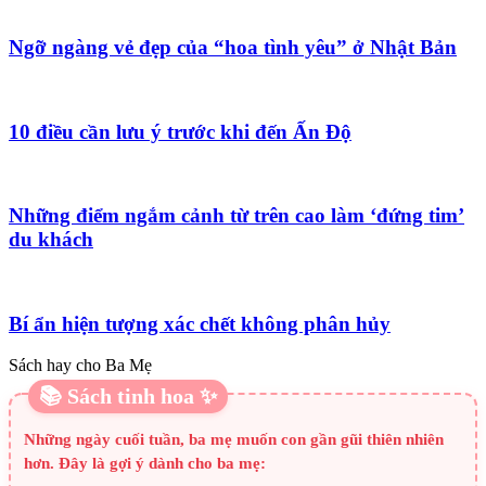
Ngỡ ngàng vẻ đẹp của “hoa tình yêu” ở Nhật Bản
10 điều cần lưu ý trước khi đến Ấn Độ
Những điểm ngắm cảnh từ trên cao làm ‘đứng tim’
du khách
Bí ẩn hiện tượng xác chết không phân hủy
Sách hay cho Ba Mẹ
📚 Sách tinh hoa ✨
Những ngày cuối tuần, ba mẹ muốn con gần gũi thiên nhiên
hơn. Đây là gợi ý dành cho ba mẹ: