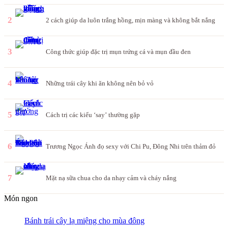
2
2 cách giúp da luôn trắng hồng, mịn màng và không bắt nắng
3
Công thức giúp đặc trị mụn trứng cá và mụn đầu đen
4
Những trái cây khi ăn không nên bỏ vỏ
5
Cách trị các kiểu ‘say’ thường gặp
6
Trương Ngọc Ánh đọ sexy với Chi Pu, Đông Nhi trên thảm đỏ
7
Mặt nạ sữa chua cho da nhạy cảm và cháy nắng
Món ngon
Bánh trái cây lạ miệng cho mùa đông