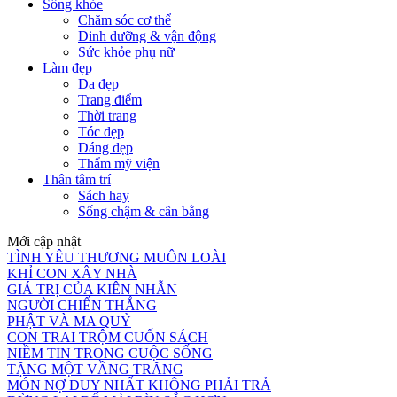
Sống khỏe
Chăm sóc cơ thể
Dinh dưỡng & vận động
Sức khỏe phụ nữ
Làm đẹp
Da đẹp
Trang điểm
Thời trang
Tóc đẹp
Dáng đẹp
Thẩm mỹ viện
Thân tâm trí
Sách hay
Sống chậm & cân bằng
Mới cập nhật
TÌNH YÊU THƯƠNG MUÔN LOÀI
KHỈ CON XÂY NHÀ
GIÁ TRỊ CỦA KIÊN NHẪN
NGƯỜI CHIẾN THẮNG
PHẬT VÀ MA QUỶ
CON TRAI TRỘM CUỐN SÁCH
NIỀM TIN TRONG CUỘC SỐNG
TẶNG MỘT VẦNG TRĂNG
MÓN NỢ DUY NHẤT KHÔNG PHẢI TRẢ