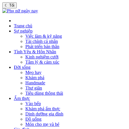
☾
Tối
Trang chủ
Sự nghiệp
Việc làm & kỹ năng
Tài chính cá nhân
Phát triển bản thân
Tình Yêu & Hôn Nhân
Kinh nghiệm cưới
Tâm lý & cảm xúc
Đời sống
Mẹo hay
Khám phá
Handmade
Thư giãn
Tiêu dùng thông thái
Ẩm thực
Vào bếp
Khám phá ẩm thực
Dinh dưỡng gia đình
Đồ uống
Món cho mẹ và bé