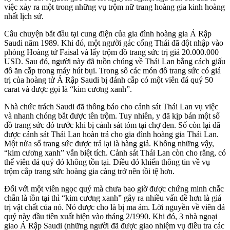
việc xảy ra một trong những vụ trộm nữ trang hoàng gia kinh hoàng
nhất lịch sử.
Câu chuyện bắt đầu tại cung điện của gia đình hoàng gia Ả Rập
Saudi năm 1989. Khi đó, một người gác cổng Thái đã đột nhập vào
phòng Hoàng tử Faisal và lấy trộm đồ trang sức trị giá 20.000.000
USD. Sau đó, người này đã tuồn chúng về Thái Lan bằng cách giấu
đồ ăn cắp trong máy hút bụi. Trong số các món đồ trang sức có giá
trị của hoàng tử Ả Rập Saudi bị đánh cắp có một viên đá quý 50
carat và được gọi là “kim cương xanh”.
Nhà chức trách Saudi đã thông báo cho cảnh sát Thái Lan vụ việc
và nhanh chóng bắt được tên trộm. Tuy nhiên, y đã kịp bán một số
đồ trang sức đó trước khi bị cảnh sát tóm tại chợ đen. Số còn lại đã
được cảnh sát Thái Lan hoàn trả cho gia đình hoàng gia Thái Lan.
Một nửa số trang sức được trả lại là hàng giả. Không những vậy,
“kim cương xanh” vẫn biệt tích. Cảnh sát Thái Lan còn cho rằng, có
thể viên đá quý đó không tồn tại. Điều đó khiến thông tin về vụ
trộm cắp trang sức hoàng gia càng trở nên tồi tệ hơn.
Đối với một viên ngọc quý mà chưa bao giờ được chứng minh chắc
chắn là tồn tại thì “kim cương xanh” gây ra nhiều vấn đề hơn là giá
trị vật chất của nó. Nó được cho là bị ma ám. Lời nguyền về viên đá
quý này đầu tiên xuất hiện vào tháng 2/1990. Khi đó, 3 nhà ngoại
giao Ả Rập Saudi (những người đã được giao nhiệm vụ điều tra các