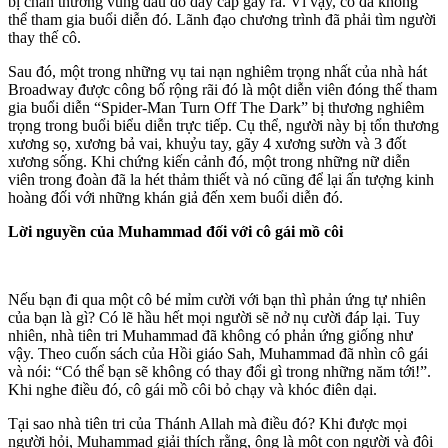
bị chấn thương vùng đầu do dây cáp gây ra. Vì vậy, cô đã không
thể tham gia buổi diễn đó. Lãnh đạo chương trình đã phải tìm người
thay thế cô.
Sau đó, một trong những vụ tai nạn nghiêm trọng nhất của nhà hát
Broadway được công bố rộng rãi đó là một diễn viên đóng thế tham
gia buổi diễn “Spider-Man Turn Off The Dark” bị thương nghiêm
trọng trong buổi biểu diễn trực tiếp. Cụ thể, người này bị tổn thương
xương sọ, xương bả vai, khuỷu tay, gãy 4 xương sườn và 3 đốt
xương sống. Khi chứng kiến cảnh đó, một trong những nữ diễn
viên trong đoàn đã la hét thảm thiết và nó cũng để lại ấn tượng kinh
hoàng đối với những khán giả đến xem buổi diễn đó.
Lời nguyền của Muhammad đối với cô gái mồ côi
Nếu bạn đi qua một cô bé mỉm cười với bạn thì phản ứng tự nhiên
của bạn là gì? Có lẽ hầu hết mọi người sẽ nở nụ cười đáp lại. Tuy
nhiên, nhà tiên tri Muhammad đã không có phản ứng giống như
vậy. Theo cuốn sách của Hồi giáo Sah, Muhammad đã nhìn cô gái
và nói: “Có thể bạn sẽ không có thay đổi gì trong những năm tới!”.
Khi nghe điều đó, cô gái mồ côi bỏ chạy và khóc điên dại.
Tại sao nhà tiên tri của Thánh Allah mà điều đó? Khi được mọi
người hỏi, Muhammad giải thích rằng, ông là một con người và đôi