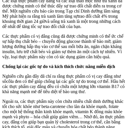
Các loại thực phẩm cay đắng và các loại thảo mộc như trà xanh đã
được chứng minh có thể thúc đẩy sự trao đổi chất diễn ra trong cơ
thể. Một nghiên cứu báo cáo trong Tạp chí Dinh dưỡng lâm sàng
Mỹ phát hiện ra rằng trà xanh làm tăng sựtrao đổi chất 4% trong
khoảng thời gian 24 giờvà uống trà xanh là một trong những cách
dễ nhất để tăng tốc sự trao đổi chất của bạn.
Các thực phẩm có vị đắng cũng đã được chứng minh có thể ức chế
sự hấp thụ chất béo – chuyển động glucose thành tế bào mỡ, giảm
lượng đường hấp thụ vào cơ thể sau mỗi bữa ăn, ngăn chặn kháng
insulin, lưu trữ chất béo và giảm sự thèm ăn một cách tự nhiên. Vì
vậy, loại thực phẩm này còn có tác dụng giảm cân hiệu quả.
Chống lại các gốc tự do và kích thích chức năng miễn dịch
Nghiên cứu gần đây đã chỉ ra rằng thực phẩm có vị cay đắng như
sôcôla đen có thể giúp chống lại các gốc tự do trong cơ thể. Hầu hết
các thực phẩm cay đắng đều có chứa một lượng lớn vitamin B17 có
khả năng mạnh mẽ để tiêu diệt tế bào ung thư.
Ngoài ra, các thực phẩm này còn chứa nhiều chất dinh dưỡng khác
tốt cho sức khỏe như beta-carotene cho làn da khỏe mạnh, folate
cho một hệ thống thần kinh khỏe mạnh, vitamin K đông máu khỏe
mạnh và phyto – hóa chất giúp giảm viêm… Nhờ đó, ăn thực phẩm
cay, đắng còn giúp bạn quản lý cholesterol trong cơ thể, cân bằng
kích thích tố, giải độc máu và chuyển hóa chất béo thành năng