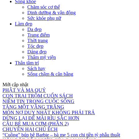
Sống khỏe
Chăm sóc cơ thể
Dinh dưỡng & vận động
Sức khỏe phụ nữ
Làm đẹp
Da đẹp
Trang điểm
Thời trang
Tóc đẹp
Dáng đẹp
Thẩm mỹ viện
Thân tâm trí
Sách hay
Sống chậm & cân bằng
Mới cập nhật
PHẬT VÀ MA QUỶ
CON TRAI TRỘM CUỐN SÁCH
NIỀM TIN TRONG CUỘC SỐNG
TẶNG MỘT VẦNG TRĂNG
MÓN NỢ DUY NHẤT KHÔNG PHẢI TRẢ
DỪNG LẠI ĐỂ MÀI RÌU SẮC HƠN
CẬU BÉ MUA CƠM (PHẦN 2)
CHUYỆN HAI CHÚ ẾCH
“Cuồng” búp bê Barbie – bà mẹ 5 con chi tiền tỷ phẫu thuật