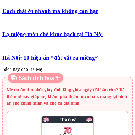
Cách thái ớt nhanh mà không còn hạt
Lạ miệng món chè khúc bạch tại Hà Nội
Hà Nội: 10 hiệu ăn “đắt xắt ra miếng”
Sách hay cho Ba Mẹ
📚 Sách tinh hoa ✨
Mẹ muốn tìm phút giây tĩnh lặng giữa ngày dài bận rộn? Bộ
thẻ nhớ này giúp mẹ khám phá thiền từ cơ bản, mang lại bình
an cho chính mình và cho cả gia đình: