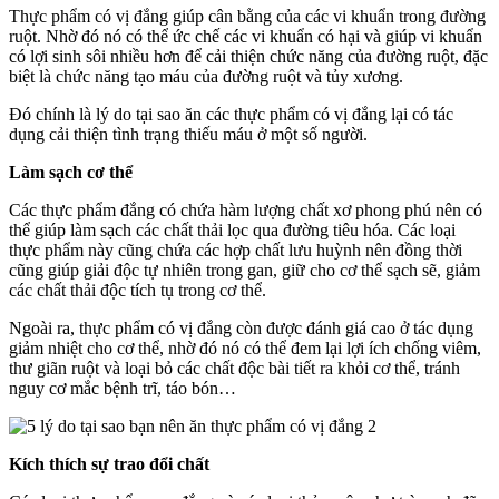
Thực phẩm có vị đắng giúp cân bằng của các vi khuẩn trong đường
ruột. Nhờ đó nó có thể ức chế các vi khuẩn có hại và giúp vi khuẩn
có lợi sinh sôi nhiều hơn để cải thiện chức năng của đường ruột, đặc
biệt là chức năng tạo máu của đường ruột và tủy xương.
Đó chính là lý do tại sao ăn các thực phẩm có vị đắng lại có tác
dụng cải thiện tình trạng thiếu máu ở một số người.
Làm sạch cơ thể
Các thực phẩm đắng có chứa hàm lượng chất xơ phong phú nên có
thể giúp làm sạch các chất thải lọc qua đường tiêu hóa. Các loại
thực phẩm này cũng chứa các hợp chất lưu huỳnh nên đồng thời
cũng giúp giải độc tự nhiên trong gan, giữ cho cơ thể sạch sẽ, giảm
các chất thải độc tích tụ trong cơ thể.
Ngoài ra, thực phẩm có vị đắng còn được đánh giá cao ở tác dụng
giảm nhiệt cho cơ thể, nhờ đó nó có thể đem lại lợi ích chống viêm,
thư giãn ruột và loại bỏ các chất độc bài tiết ra khỏi cơ thể, tránh
nguy cơ mắc bệnh trĩ, táo bón…
Kích thích sự trao đổi chất