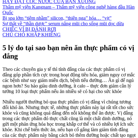
HÃY ĐẶT CỐC NƯỚC CỦA BẠN XUỐNG
Thẩm mỹ viện Kangnam – Thẩm mỹ viện công nghệ hàng đầu Hàn
Quốc
Bị spa lởm “tiêm nhầm” silicon, “thiên nga” hóa… “vịt”
Sự thật về “thần dược” serum nâng mũi cho sống mũi dọc dừa
CHIẾC VÍ BỊ ĐÁNH RƠI
CHÚ CHÓ KHẬP KHIỂNG
5 lý do tại sao bạn nên ăn thực phẩm có vị
đắng
Theo các chuyên gia y tế thì tính đắng của các thực phẩm có vị
đắng góp phần tích cực trong hoạt động tiêu hóa, giảm nguy cơ mắc
các bệnh như suy giảm miễn dịch, bệnh tiểu đường… Ăn gì để ngủ
ngon hơn? Su hào giàu dinh dưỡng, ít calo – thực đơn giảm cân lý
tưởng 10 loại thực phẩm nếu ăn nhiều sẽ có hại cho sức khỏe
Nhiều người thường bỏ qua thực phẩm có vị đắng vì chúng tương
đối khó ăn. Nhưng thực tế, những thực phẩm này lại rất tốt cho sức
khỏe và cũng không quá đắng đến nỗi không thể ăn được. Vị đắng
trong các thực phẩm đó thực chất cũng là một chất dinh dưỡng, nó
gửi một phản ứng hóa học trong khắp cơ thể và có nhiều lợi ích sức
khỏe. Khi chế biến thức ăn, nếu bạn cố gắng làm giảm tính đắng
của các thực phẩm này bằng cách bỏ thêm đường hoặc chất tạo ngọt