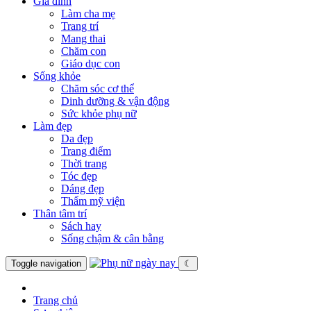
Gia đình
Làm cha mẹ
Trang trí
Mang thai
Chăm con
Giáo dục con
Sống khỏe
Chăm sóc cơ thể
Dinh dưỡng & vận động
Sức khỏe phụ nữ
Làm đẹp
Da đẹp
Trang điểm
Thời trang
Tóc đẹp
Dáng đẹp
Thẩm mỹ viện
Thân tâm trí
Sách hay
Sống chậm & cân bằng
Toggle navigation
☾
Trang chủ