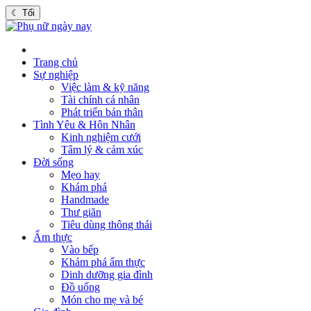
☾
Tối
Trang chủ
Sự nghiệp
Việc làm & kỹ năng
Tài chính cá nhân
Phát triển bản thân
Tình Yêu & Hôn Nhân
Kinh nghiệm cưới
Tâm lý & cảm xúc
Đời sống
Mẹo hay
Khám phá
Handmade
Thư giãn
Tiêu dùng thông thái
Ẩm thực
Vào bếp
Khám phá ẩm thực
Dinh dưỡng gia đình
Đồ uống
Món cho mẹ và bé