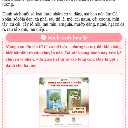
lượng.
Danh sách một số loại thực phẩm có vị đắng mà bạn nên ăn: Cải
xoăn, sôcôla đen, cà phê, rau thì là, mè, cải ngựa, cải xoong, mùi
tây, củ cải, cây lô hội, rau mùi, arugula, mướp đắng, nghệ, hạt cỏ cà
ri, rau lá xanh, rau diếp…
📚 Sách tinh hoa ✨
Mong con lớn lên tử tế và biết ơn – nhưng ba mẹ đôi khi chẳng
biết bắt đầu từ câu chuyện nào. Bộ sách song hành này vừa kể
chuyện vĩ nhân, vừa gieo hạt tử tế vào lòng con. Đây là gợi ý
dành cho ba mẹ: