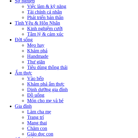
Sự nghiệp
Việc làm & kỹ năng
Tài chính cá nhân
Phát triển bản thân
Tình Yêu & Hôn Nhân
Kinh nghiệm cưới
Tâm lý & cảm xúc
Đời sống
Mẹo hay
Khám phá
Handmade
Thư giãn
Tiêu dùng thông thái
Ẩm thực
Vào bếp
Khám phá ẩm thực
Dinh dưỡng gia đình
Đồ uống
Món cho mẹ và bé
Gia đình
Làm cha mẹ
Trang trí
Mang thai
Chăm con
Giáo dục con