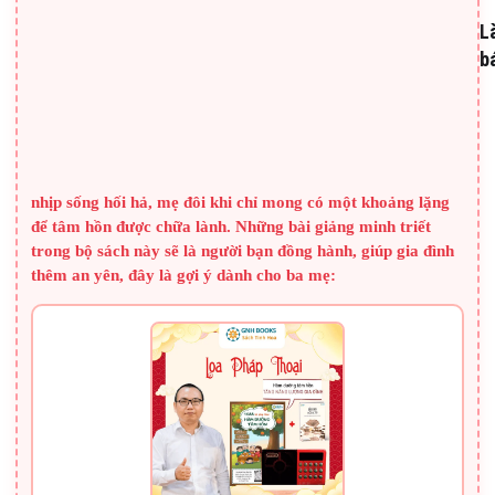
đ
L
b
q
m
p
SÁCH HAY CHO BA MẸ
c
C
nhịp sống hối hả, mẹ đôi khi chỉ mong có một khoảng lặng
B
để tâm hồn được chữa lành. Những bài giảng minh triết
trong bộ sách này sẽ là người bạn đồng hành, giúp gia đình
thêm an yên, đây là gợi ý dành cho ba mẹ: