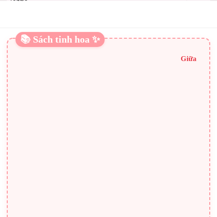
☾
navigation
📚 Sách tinh hoa ✨
7 “BÍ QUYẾT” CHỐNG LẠI TUỔI TÁC
Giữa
Dầu ôliu
Các nghiên cứu kết luận rằng các chất béo không bão hòa
đơn trong dầu ô liu phần lớn chịu trách nhiệm về giảm
nguy cơ bệnh tim và ung thư. Các nghiên cứu này được kết
luận khi thực hiện nghiên cứu với những người trên đảo
Crete của Hy Lạp. Giờ đây chúng ta biết rằng dầu ô liu
cũng chứa polyphenol, mạnh mẽ chất chống oxy hóa có thể
giúp ngăn ngừa các bệnh liên quan đến tuổi tác.