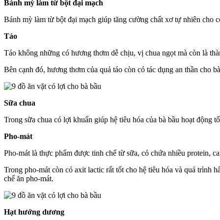
Bánh mỳ làm từ bột đại mạch
Bánh mỳ làm từ bột đại mạch giúp tăng cường chất xơ tự nhiên cho cơ 
Táo
Táo không những có hương thơm dễ chịu, vị chua ngọt mà còn là thàn
Bên cạnh đó, hương thơm của quả táo còn có tác dụng an thần cho bà
Sữa chua
Trong sữa chua có lợi khuẩn giúp hệ tiêu hóa của bà bầu hoạt động tố
Pho-mát
Pho-mát là thực phẩm được tinh chế từ sữa, có chứa nhiều protein, c
Trong pho-mát còn có axit lactic rất tốt cho hệ tiêu hóa và quá trìn
chế ăn pho-mát.
Hạt hướng dương