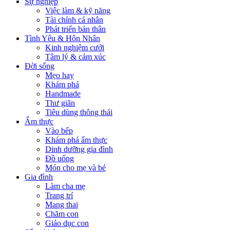
Sự nghiệp
Việc làm & kỹ năng
Tài chính cá nhân
Phát triển bản thân
Tình Yêu & Hôn Nhân
Kinh nghiệm cưới
Tâm lý & cảm xúc
Đời sống
Mẹo hay
Khám phá
Handmade
Thư giãn
Tiêu dùng thông thái
Ẩm thực
Vào bếp
Khám phá ẩm thực
Dinh dưỡng gia đình
Đồ uống
Món cho mẹ và bé
Gia đình
Làm cha mẹ
Trang trí
Mang thai
Chăm con
Giáo dục con