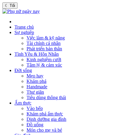
☾
Tối
Trang chủ
Sự nghiệp
Việc làm & kỹ năng
Tài chính cá nhân
Phát triển bản thân
Tình Yêu & Hôn Nhân
Kinh nghiệm cưới
Tâm lý & cảm xúc
Đời sống
Mẹo hay
Khám phá
Handmade
Thư giãn
Tiêu dùng thông thái
Ẩm thực
Vào bếp
Khám phá ẩm thực
Dinh dưỡng gia đình
Đồ uống
Món cho mẹ và bé