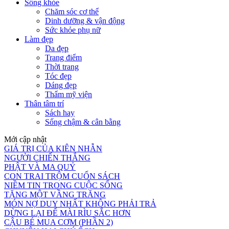
Sống khỏe
Chăm sóc cơ thể
Dinh dưỡng & vận động
Sức khỏe phụ nữ
Làm đẹp
Da đẹp
Trang điểm
Thời trang
Tóc đẹp
Dáng đẹp
Thẩm mỹ viện
Thân tâm trí
Sách hay
Sống chậm & cân bằng
Mới cập nhật
GIÁ TRỊ CỦA KIÊN NHẪN
NGƯỜI CHIẾN THẮNG
PHẬT VÀ MA QUỶ
CON TRAI TRỘM CUỐN SÁCH
NIỀM TIN TRONG CUỘC SỐNG
TẶNG MỘT VẦNG TRĂNG
MÓN NỢ DUY NHẤT KHÔNG PHẢI TRẢ
DỪNG LẠI ĐỂ MÀI RÌU SẮC HƠN
CẬU BÉ MUA CƠM (PHẦN 2)