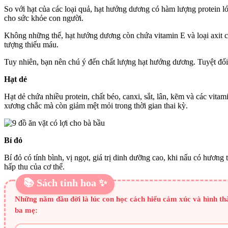
So với hạt của các loại quả, hạt hướng dương có hàm lượng protein l
cho sức khỏe con người.
Không những thế, hạt hướng dương còn chứa vitamin E và loại axit c
tượng thiếu máu.
Tuy nhiên, bạn nên chú ý đến chất lượng hạt hướng dương. Tuyệt đối
Hạt dẻ
Hạt dẻ chứa nhiều protein, chất béo, canxi, sắt, lân, kẽm và các vi
xương chắc mà còn giảm mệt mỏi trong thời gian thai kỳ.
Bí đỏ
Bí đỏ có tính bình, vị ngọt, giá trị dinh dưỡng cao, khi nấu có hương 
hấp thu của cơ thể.
📚 Sách tinh hoa ✨
Những năm đầu đời là lúc con học cách hiểu cảm xúc và hình th
ba mẹ: