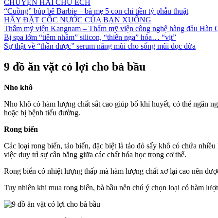
CHUYỆN HAI CHÚ ẾCH
“Cuồng” búp bê Barbie – bà mẹ 5 con chi tiền tỷ phẫu thuật
HÃY ĐẶT CỐC NƯỚC CỦA BẠN XUỐNG
Thẩm mỹ viện Kangnam – Thẩm mỹ viện công nghệ hàng đầu Hàn 
Bị spa lởm “tiêm nhầm” silicon, “thiên nga” hóa… “vịt”
Sự thật về “thần dược” serum nâng mũi cho sống mũi dọc dừa
9 đồ ăn vặt có lợi cho bà bầu
Nho khô
Nho khô có hàm lượng chất sắt cao giúp bổ khí huyết, có thể ngăn n
hoặc bị bệnh tiểu đường.
Rong biển
Các loại rong biển, tảo biển, đặc biệt là tảo đỏ sấy khô có chứa nhi
việc duy trì sự cân bằng giữa các chất hóa học trong cơ thể.
Rong biển có nhiệt lượng thấp mà hàm lượng chất xơ lại cao nên được
Tuy nhiên khi mua rong biển, bà bầu nên chú ý chọn loại có hàm lượng