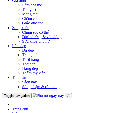
Gia đình
Làm cha mẹ
Trang trí
Mang thai
Chăm con
Giáo dục con
Sống khỏe
Chăm sóc cơ thể
Dinh dưỡng & vận động
Sức khỏe phụ nữ
Làm đẹp
Da đẹp
Trang điểm
Thời trang
Tóc đẹp
Dáng đẹp
Thẩm mỹ viện
Thân tâm trí
Sách hay
Sống chậm & cân bằng
Toggle navigation
☾
Trang chủ