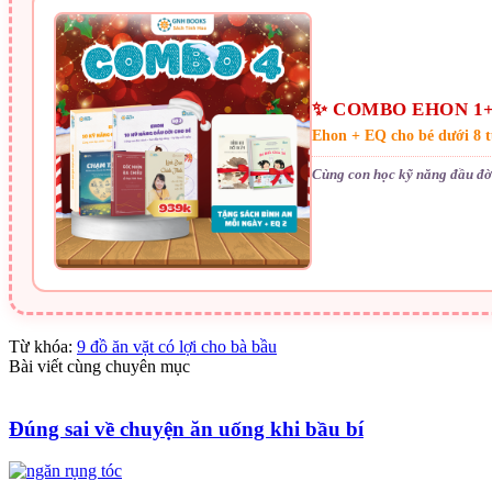
✨ COMBO EHON 1+
Ehon + EQ cho bé dưới 8 t
Cùng con học kỹ năng đầu đời
Từ khóa:
9 đồ ăn vặt có lợi cho bà bầu
Bài viết cùng chuyên mục
Đúng sai về chuyện ăn uống khi bầu bí