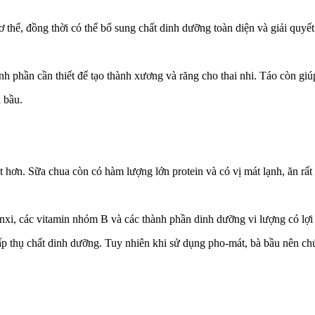
thể, đồng thời có thể bổ sung chất dinh dưỡng toàn diện và giải quyết
h phần cần thiết để tạo thành xương và răng cho thai nhi. Táo còn gi
 bầu.
t hơn. Sữa chua còn có hàm lượng lớn protein và có vị mát lạnh, ăn rấ
anxi, các vitamin nhóm B và các thành phần dinh dưỡng vi lượng có lợi
h hấp thụ chất dinh dưỡng. Tuy nhiên khi sử dụng pho-mát, bà bầu nên c