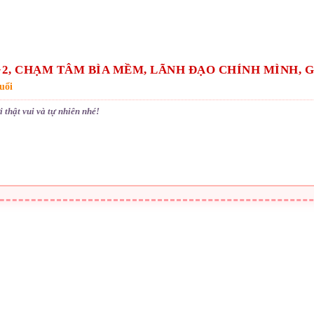
2, CHẠM TÂM BÌA MỀM, LÃNH ĐẠO CHÍNH MÌNH, G
uổi
 thật vui và tự nhiên nhé!