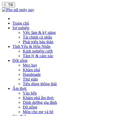
☾
Tối
Trang chủ
Sự nghiệp
Việc làm & kỹ năng
Tài chính cá nhân
Phát triển bản thân
Tình Yêu & Hôn Nhân
Kinh nghiệm cưới
Tâm lý & cảm xúc
Đời sống
Mẹo hay
Khám phá
Handmade
Thư giãn
Tiêu dùng thông thái
Ẩm thực
Vào bếp
Khám phá ẩm thực
Dinh dưỡng gia đình
Đồ uống
Món cho mẹ và bé