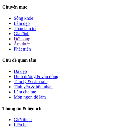
Chuyên mục
Sống khỏe
Làm đẹp
Thân tâm trí
Gia đình
Đời sống
Ẩm thực
Phát triển
Chủ đề quan tâm
Da đẹp
Dinh dưỡng & vận động
Tâm lý & cảm xúc
Tình yêu & hôn nhân
Làm cha mẹ
Món ngon dễ làm
Thông tin & tiện ích
Giới thiệu
Liên hệ