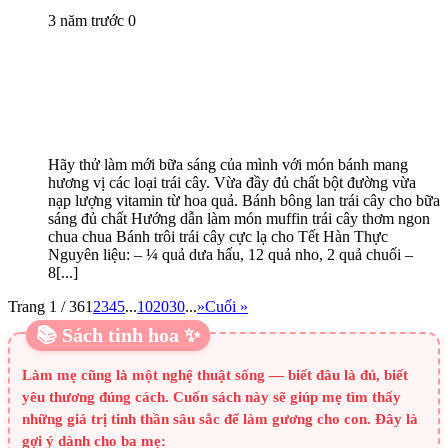
3 năm trước
0
Hãy thử làm mới bữa sáng của mình với món bánh mang
hương vị các loại trái cây. Vừa đầy đủ chất bột đường vừa
nạp lượng vitamin từ hoa quả. Bánh bông lan trái cây cho bữa
sáng đủ chất Hướng dẫn làm món muffin trái cây thơm ngon
chua chua Bánh trôi trái cây cực lạ cho Tết Hàn Thực
Nguyên liệu: – ¼ quả dưa hấu, 12 quả nho, 2 quả chuối –
8[...]
Trang 1 / 36
1
2
3
4
5
...
10
20
30
...
»
Cuối »
📚 Sách tinh hoa ✨
Làm mẹ cũng là một nghệ thuật sống — biết đâu là đủ, biết
yêu thương đúng cách. Cuốn sách này sẽ giúp mẹ tìm thấy
những giá trị tinh thần sâu sắc để làm gương cho con. Đây là
gợi ý dành cho ba mẹ: