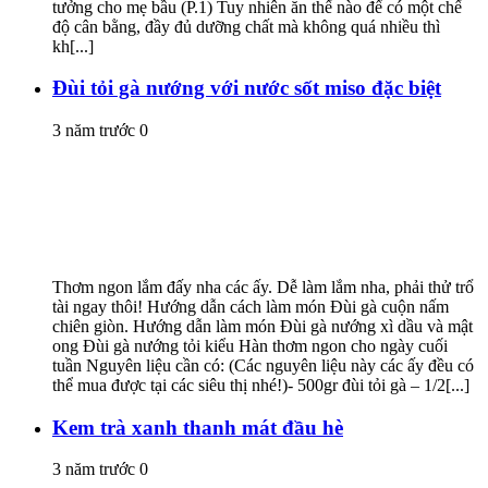
tưởng cho mẹ bầu (P.1) Tuy nhiên ăn thế nào để có một chế
độ cân bằng, đầy đủ dưỡng chất mà không quá nhiều thì
kh[...]
Đùi tỏi gà nướng với nước sốt miso đặc biệt
3 năm trước
0
Thơm ngon lắm đấy nha các ấy. Dễ làm lắm nha, phải thử trổ
tài ngay thôi! Hướng dẫn cách làm món Đùi gà cuộn nấm
chiên giòn. Hướng dẫn làm món Đùi gà nướng xì dầu và mật
ong Đùi gà nướng tỏi kiểu Hàn thơm ngon cho ngày cuối
tuần Nguyên liệu cần có: (Các nguyên liệu này các ấy đều có
thể mua được tại các siêu thị nhé!)- 500gr đùi tỏi gà – 1/2[...]
Kem trà xanh thanh mát đầu hè
3 năm trước
0