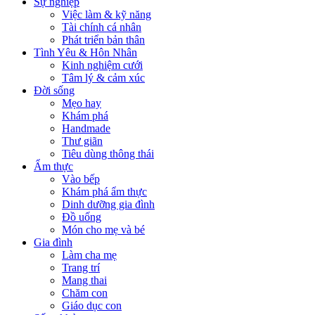
Sự nghiệp
Việc làm & kỹ năng
Tài chính cá nhân
Phát triển bản thân
Tình Yêu & Hôn Nhân
Kinh nghiệm cưới
Tâm lý & cảm xúc
Đời sống
Mẹo hay
Khám phá
Handmade
Thư giãn
Tiêu dùng thông thái
Ẩm thực
Vào bếp
Khám phá ẩm thực
Dinh dưỡng gia đình
Đồ uống
Món cho mẹ và bé
Gia đình
Làm cha mẹ
Trang trí
Mang thai
Chăm con
Giáo dục con