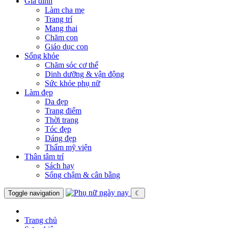
Gia đình
Làm cha mẹ
Trang trí
Mang thai
Chăm con
Giáo dục con
Sống khỏe
Chăm sóc cơ thể
Dinh dưỡng & vận động
Sức khỏe phụ nữ
Làm đẹp
Da đẹp
Trang điểm
Thời trang
Tóc đẹp
Dáng đẹp
Thẩm mỹ viện
Thân tâm trí
Sách hay
Sống chậm & cân bằng
Toggle navigation
☾
Trang chủ