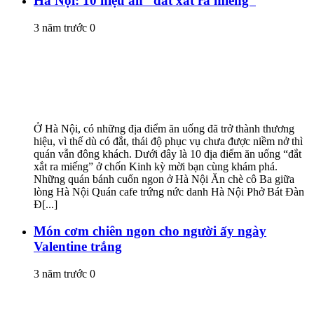
Hà Nội: 10 hiệu ăn “đắt xắt ra miếng”
3 năm trước
0
Ở Hà Nội, có những địa điểm ăn uống đã trở thành thương
hiệu, vì thế dù có đắt, thái độ phục vụ chưa được niềm nở thì
quán vẫn đông khách. Dưới đây là 10 địa điểm ăn uống “đắt
xắt ra miếng” ở chốn Kinh kỳ mời bạn cùng khám phá.
Những quán bánh cuốn ngon ở Hà Nội Ăn chè cô Ba giữa
lòng Hà Nội Quán cafe trứng nức danh Hà Nội Phở Bát Đàn
Đ[...]
Món cơm chiên ngon cho người ấy ngày
Valentine trắng
3 năm trước
0