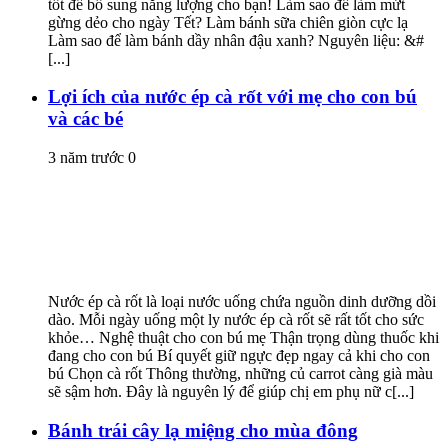
tốt để bổ sung năng lượng cho bạn! Làm sao để làm mứt
gừng dẻo cho ngày Tết? Làm bánh sữa chiên giòn cực lạ
Làm sao để làm bánh dầy nhân đậu xanh? Nguyên liệu: &#
[...]
Lợi ích của nước ép cà rốt với mẹ cho con bú
và các bé
3 năm trước
0
Nước ép cà rốt là loại nước uống chứa nguồn dinh dưỡng dồi
dào. Mỗi ngày uống một ly nước ép cà rốt sẽ rất tốt cho sức
khỏe… Nghệ thuật cho con bú mẹ Thận trọng dùng thuốc khi
đang cho con bú Bí quyết giữ ngực đẹp ngay cả khi cho con
bú Chọn cà rốt Thông thường, những củ carrot càng già màu
sẽ sậm hơn. Đây là nguyên lý để giúp chị em phụ nữ c[...]
Bánh trái cây lạ miệng cho mùa đông