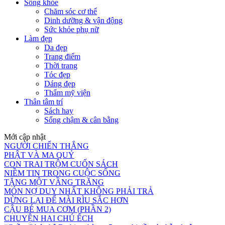
Sống khỏe
Chăm sóc cơ thể
Dinh dưỡng & vận động
Sức khỏe phụ nữ
Làm đẹp
Da đẹp
Trang điểm
Thời trang
Tóc đẹp
Dáng đẹp
Thẩm mỹ viện
Thân tâm trí
Sách hay
Sống chậm & cân bằng
Mới cập nhật
NGƯỜI CHIẾN THẮNG
PHẬT VÀ MA QUỶ
CON TRAI TRỘM CUỐN SÁCH
NIỀM TIN TRONG CUỘC SỐNG
TẶNG MỘT VẦNG TRĂNG
MÓN NỢ DUY NHẤT KHÔNG PHẢI TRẢ
DỪNG LẠI ĐỂ MÀI RÌU SẮC HƠN
CẬU BÉ MUA CƠM (PHẦN 2)
CHUYỆN HAI CHÚ ẾCH