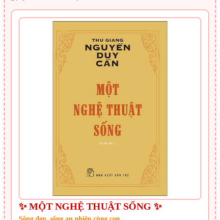
✨ MỘT NGHỆ THUẬT SỐNG ✨
Sống đẹp, sống an nhiên cùng con