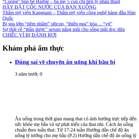
“Cuồng” búp bê Barbie – bà mẹ 5 con chi tiền tỷ phẫu thuật
HÃY ĐẶT CỐC NƯỚC CỦA BẠN XUỐNG
Thẩm mỹ viện Kangnam – Thẩm mỹ viện công nghệ hàng đầu Hàn
Quốc
Bị spa lởm “tiêm nhầm” silicon, “thiên nga” hóa… “vịt”
Sự thật về “thần dược” serum nâng mũi cho sống mũi dọc dừa
CHIẾC VÍ BỊ ĐÁNH RƠI
Khám phá ẩm thực
Đúng sai về chuyện ăn uống khi bầu bí
3 năm trước
0
Ăn uống trong thời gian mang thai có ảnh hưởng trực tiếp đến
sức khỏe mẹ bầu và sự phát triển của thai nhi. Cách ăn uống
chuẩn theo tuần thai: Từ 17-24 tuần Hướng dẫn chế độ ăn
uống lý tưởng cho mẹ bầu (P.2) Hướng dẫn chế độ ăn uống lý