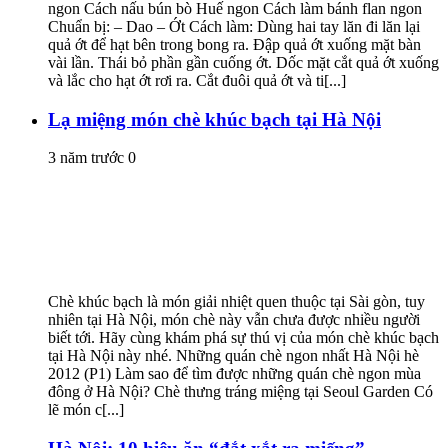
ngon Cách nấu bún bò Huế ngon Cách làm bánh flan ngon
Chuẩn bị: – Dao – Ớt Cách làm: Dùng hai tay lăn đi lăn lại
quả ớt để hạt bên trong bong ra. Đập quả ớt xuống mặt bàn
vài lần. Thái bỏ phần gần cuống ớt. Dốc mặt cắt quả ớt xuống
và lắc cho hạt ớt rơi ra. Cắt đuôi quả ớt và ti[...]
Lạ miệng món chè khúc bạch tại Hà Nội
3 năm trước
0
Chè khúc bạch là món giải nhiệt quen thuộc tại Sài gòn, tuy
nhiên tại Hà Nội, món chè này vẫn chưa được nhiều người
biết tới. Hãy cùng khám phá sự thú vị của món chè khúc bạch
tại Hà Nội này nhé. Những quán chè ngon nhất Hà Nội hè
2012 (P1) Làm sao để tìm được những quán chè ngon mùa
đông ở Hà Nội? Chè thưng tráng miệng tại Seoul Garden Có
lẽ món c[...]