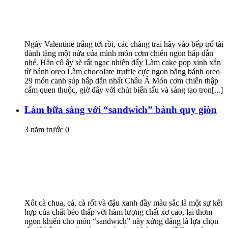
Ngày Valentine trắng tới rồi, các chàng trai hãy vào bếp trổ tài
dành tặng một nửa của mình món cơm chiên ngon hấp dẫn
nhé. Hẳn cô ấy sẽ rất ngạc nhiên đấy Làm cake pop xinh xắn
từ bánh oreo Làm chocolate truffle cực ngon bằng bánh oreo
29 món canh súp hấp dẫn nhất Châu Á Món cơm chiên thập
cẩm quen thuộc, giờ đây với chút biến tấu và sáng tạo tron[...]
Làm bữa sáng với “sandwich” bánh quy giòn
3 năm trước
0
Xốt cà chua, cá, cà rốt và đậu xanh đầy màu sắc là một sự kết
hợp của chất béo thấp với hàm lượng chất xơ cao, lại thơm
ngon khiến cho món “sandwich” này xứng đáng là lựa chọn