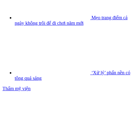
Mẹo trang điểm cả
ngày không trôi để đi chơi năm mới
‘Xử lý’ phấn nền có
tông quá sáng
Thẩm mỹ viện