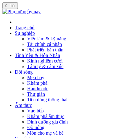
☾
Tối
Trang chủ
Sự nghiệp
Việc làm & kỹ năng
Tài chính cá nhân
Phát triển bản thân
Tình Yêu & Hôn Nhân
Kinh nghiệm cưới
Tâm lý & cảm xúc
Đời sống
Mẹo hay
Khám phá
Handmade
Thư giãn
Tiêu dùng thông thái
Ẩm thực
Vào bếp
Khám phá ẩm thực
Dinh dưỡng gia đình
Đồ uống
Món cho mẹ và bé