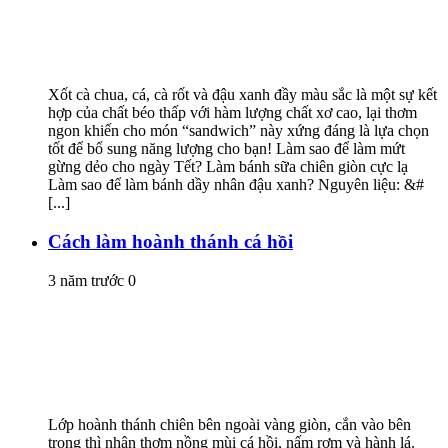
Xốt cà chua, cá, cà rốt và đậu xanh đầy màu sắc là một sự kết
hợp của chất béo thấp với hàm lượng chất xơ cao, lại thơm
ngon khiến cho món “sandwich” này xứng đáng là lựa chọn
tốt để bổ sung năng lượng cho bạn! Làm sao để làm mứt
gừng dẻo cho ngày Tết? Làm bánh sữa chiên giòn cực lạ
Làm sao để làm bánh dầy nhân đậu xanh? Nguyên liệu: &#
[...]
Cách làm hoành thánh cá hồi
3 năm trước
0
Lớp hoành thánh chiên bên ngoài vàng giòn, cắn vào bên
trong thì nhân thơm nồng mùi cá hồi, nấm rơm và hành lá.