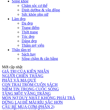
Sống khỏe
Chăm sóc cơ thể
Dinh dưỡng & vận động
Sức khỏe phụ nữ
Làm đẹp
Da đẹp
Trang điểm
Thời trang
Tóc đẹp
Dáng đẹp
Thẩm mỹ viện
Thân tâm trí
Sách hay
Sống chậm & cân bằng
Mới cập nhật
GIÁ TRỊ CỦA KIÊN NHẪN
NGƯỜI CHIẾN THẮNG
PHẬT VÀ MA QUỶ
CON TRAI TRỘM CUỐN SÁCH
NIỀM TIN TRONG CUỘC SỐNG
TẶNG MỘT VẦNG TRĂNG
MÓN NỢ DUY NHẤT KHÔNG PHẢI TRẢ
DỪNG LẠI ĐỂ MÀI RÌU SẮC HƠN
CẬU BÉ MUA CƠM (PHẦN 2)