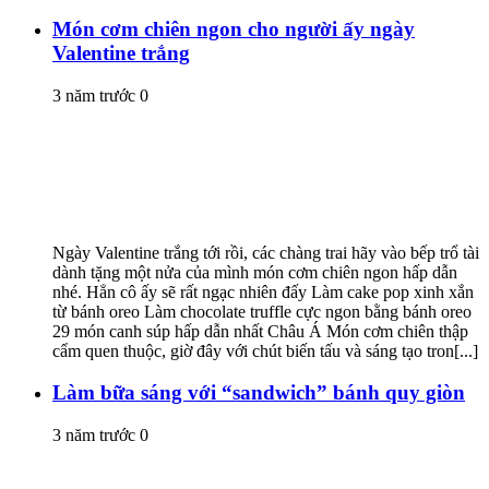
Món cơm chiên ngon cho người ấy ngày
Valentine trắng
3 năm trước
0
Ngày Valentine trắng tới rồi, các chàng trai hãy vào bếp trổ tài
dành tặng một nửa của mình món cơm chiên ngon hấp dẫn
nhé. Hẳn cô ấy sẽ rất ngạc nhiên đấy Làm cake pop xinh xắn
từ bánh oreo Làm chocolate truffle cực ngon bằng bánh oreo
29 món canh súp hấp dẫn nhất Châu Á Món cơm chiên thập
cẩm quen thuộc, giờ đây với chút biến tấu và sáng tạo tron[...]
Làm bữa sáng với “sandwich” bánh quy giòn
3 năm trước
0