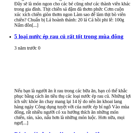
Đây sẽ là món ngon cho các bé cũng như các thành viên khác
trong gia đình. Thịt chiên sả đậm đà thơm phức Cơm cuộn
xúc xích chiên giòn thơm ngon Làm sao để làm thịt bò viên
chiên? Chuẩn bị Lá hoành thánh: 20 lá Cá hồi phi lê: 100g
Nấm đôn[...]
5 loại nước ép rau củ rất tốt trong mùa đông
3 năm trước
0
Nếu bạn là người ăn ít rau trong các bữa ăn, bạn có thể khắc
phục bằng cách ăn tiêu thụ các loại nước ép rau củ. Những lợi
ích sức khỏe ăn chay mang lại 14 lý do nên ăn khoai lang
hàng ngày Công dụng tuyệt vời của nước ép bí ngô Vào mùa
đông, rất nhiều người có xu hướng thích ăn những món
chiên, rán, xào, nấu hơn là những món luộc. Hơn nữa, mọi
ngư[...]