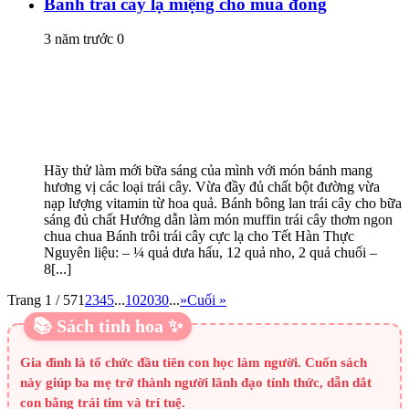
Bánh trái cây lạ miệng cho mùa đông
3 năm trước
0
Hãy thử làm mới bữa sáng của mình với món bánh mang
hương vị các loại trái cây. Vừa đầy đủ chất bột đường vừa
nạp lượng vitamin từ hoa quả. Bánh bông lan trái cây cho bữa
sáng đủ chất Hướng dẫn làm món muffin trái cây thơm ngon
chua chua Bánh trôi trái cây cực lạ cho Tết Hàn Thực
Nguyên liệu: – ¼ quả dưa hấu, 12 quả nho, 2 quả chuối –
8[...]
Trang 1 / 57
1
2
3
4
5
...
10
20
30
...
»
Cuối »
📚 Sách tinh hoa ✨
Gia đình là tổ chức đầu tiên con học làm người. Cuốn sách
này giúp ba mẹ trở thành người lãnh đạo tỉnh thức, dẫn dắt
con bằng trái tim và trí tuệ.