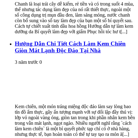
Chanh là loại trái cây dễ kiếm, rẻ tiền và có trong suốt 4 mùa,
thế nhưng tác dụng làm đẹp của nó rất thiết thực, ngoài một
số công dụng trị mụn đầu đen, làm sáng móng, nước chanh
còn bổ sung vào sổ tay làm đẹp của bạn một số bí quyết sau.
Cách tự chiết xuất tinh dầu hoa hồng Hướng dẫn tự làm kem
dưỡng da Bí quyết làm đẹp với giấm Phục hồi tóc hư t[...]
Hướng Dẫn Chi Tiết Cách Làm Kem Chiên
Giòn Mát Lạnh Độc Đáo Tại Nhà
3 năm trước
0
Kem chiên, một món tráng miệng độc đáo làm say lòng bao
tín đồ ẩm thực, gây ấn tượng mạnh với sự đối lập đầy thú vị:
lớp vỏ ngoài vàng óng, giòn tan trong khi phần nhân kem bên
trong vẫn mát lạnh, ngọt ngào. Nhiều người nghĩ rằng `cách
làm kem chiên` là một bí quyết phức tạp chỉ có ở nhà hàng,
nhưng thực tế, bạn hoàn toàn có thể tự tay tạo ra món ă[...]