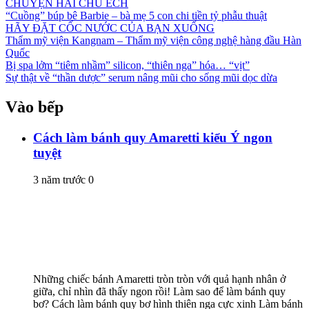
CHUYỆN HAI CHÚ ẾCH
“Cuồng” búp bê Barbie – bà mẹ 5 con chi tiền tỷ phẫu thuật
HÃY ĐẶT CỐC NƯỚC CỦA BẠN XUỐNG
Thẩm mỹ viện Kangnam – Thẩm mỹ viện công nghệ hàng đầu Hàn
Quốc
Bị spa lởm “tiêm nhầm” silicon, “thiên nga” hóa… “vịt”
Sự thật về “thần dược” serum nâng mũi cho sống mũi dọc dừa
Vào bếp
Cách làm bánh quy Amaretti kiểu Ý ngon
tuyệt
3 năm trước
0
Những chiếc bánh Amaretti tròn tròn với quả hạnh nhân ở
giữa, chỉ nhìn đã thấy ngon rồi! Làm sao để làm bánh quy
bơ? Cách làm bánh quy bơ hình thiên nga cực xinh Làm bánh