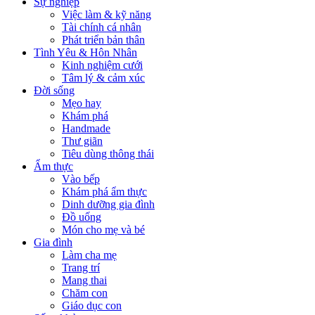
Sự nghiệp
Việc làm & kỹ năng
Tài chính cá nhân
Phát triển bản thân
Tình Yêu & Hôn Nhân
Kinh nghiệm cưới
Tâm lý & cảm xúc
Đời sống
Mẹo hay
Khám phá
Handmade
Thư giãn
Tiêu dùng thông thái
Ẩm thực
Vào bếp
Khám phá ẩm thực
Dinh dưỡng gia đình
Đồ uống
Món cho mẹ và bé
Gia đình
Làm cha mẹ
Trang trí
Mang thai
Chăm con
Giáo dục con