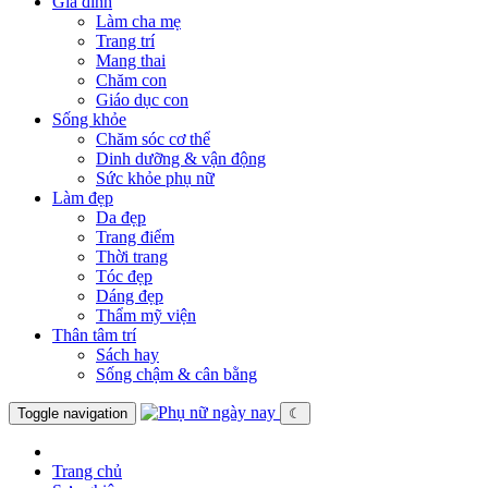
Gia đình
Làm cha mẹ
Trang trí
Mang thai
Chăm con
Giáo dục con
Sống khỏe
Chăm sóc cơ thể
Dinh dưỡng & vận động
Sức khỏe phụ nữ
Làm đẹp
Da đẹp
Trang điểm
Thời trang
Tóc đẹp
Dáng đẹp
Thẩm mỹ viện
Thân tâm trí
Sách hay
Sống chậm & cân bằng
Toggle navigation
☾
Trang chủ