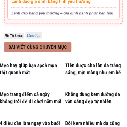
Lãnh đạo gia đình bằng tình yêu thương
Lãnh đạo bằng yêu thương – gia đình hạnh phúc bền lâu!
Làm đẹp
Từ khóa:
BÀI VIẾT CÙNG CHUYÊN MỤC
Mẹo hay giúp bạn sạch mụn
Tiên dược cho làn da trắng
thịt quanh mắt
sáng, mịn màng như em bé
Mẹo trang điểm cả ngày
Không dùng kem dưỡng da
không trôi để đi chơi năm mới
vẫn sáng đẹp tự nhiên
4 điều cần làm ngay vào buổi
Bôi kem nhiều mà da cũng