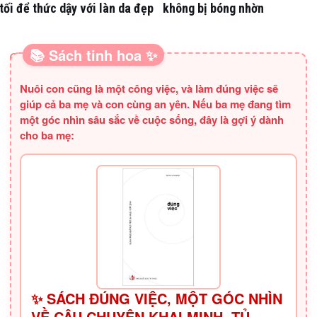
tối để thức dậy với làn da đẹp
không bị bóng nhờn
📚 Sách tinh hoa ✨
SÁCH HAY CHO BA MẸ
Nuôi con cũng là một công việc, và làm đúng việc sẽ
giúp cả ba mẹ và con cùng an yên. Nếu ba mẹ đang tìm
một góc nhìn sâu sắc về cuộc sống, đây là gợi ý dành
cho ba mẹ:
✨ SÁCH ĐÚNG VIỆC, MỘT GÓC NHÌN
VỀ CÂU CHUYỆN KHAI MINH, TỦ