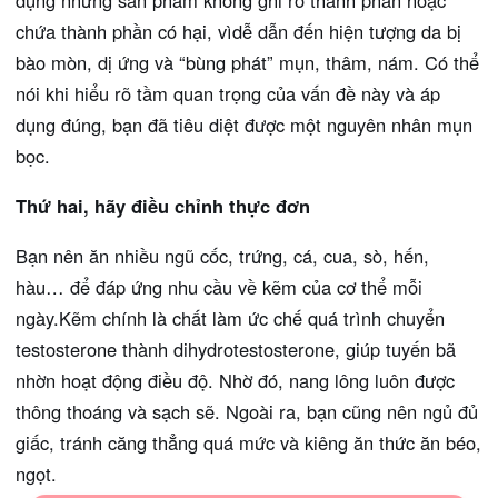
dụng những sản phẩm không ghi rõ thành phần hoặc
chứa thành phần có hại, vìdễ dẫn đến hiện tượng da bị
bào mòn, dị ứng và “bùng phát” mụn, thâm, nám. Có thể
nói khi hiểu rõ tầm quan trọng của vấn đề này và áp
dụng đúng, bạn đã tiêu diệt được một nguyên nhân mụn
bọc.
Thứ hai, hãy điều chỉnh thực đơn
Bạn nên ăn nhiều ngũ cốc, trứng, cá, cua, sò, hến,
hàu… để đáp ứng nhu cầu về kẽm của cơ thể mỗi
ngày.Kẽm chính là chất làm ức chế quá trình chuyển
testosterone thành dihydrotestosterone, giúp tuyến bã
nhờn hoạt động điều độ. Nhờ đó, nang lông luôn được
thông thoáng và sạch sẽ. Ngoài ra, bạn cũng nên ngủ đủ
giấc, tránh căng thẳng quá mức và kiêng ăn thức ăn béo,
ngọt.