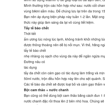
Mình thường trộn các hỗn hợp như sau: nước cốt chanh
vùng bikini sẫm màu. Để chúng lưu lại trên da trong 1
Bạn nên áp dụng biện pháp này tuần 1-2 lần. Mật ong 
thức này giúp làm sáng da lại vô cùng tiết kiệm.
Tẩy tế bào chết
Thời tiết
ẩm ương lúc nóng lúc lạnh, không tránh khỏi những lúc 
được thông thoáng nên dễ bị nổi mụn. Vì thế, hằng 
tẩy tế bào chết
nhẹ nhàng cọ sạch cho vùng da này để ngăn ngừa mụn
Đường nâu có
tác dụng
tẩy da chết còn cám gạo có tác dụng làm trắng và mịn
50ml nước, trộn đều hỗn hợp này lên cho sệt quánh.
Các tế bào da chết sẽ được loại bỏ và cám gạo thấm 
Bột cam thảo + nước chanh
Bạn cũng có thể dùng bột cam thảo bằng cách đun 1 ít
nước chanh đặc rồi thoa lên 2 bên nhũ hoa. Chúng sẽ đ