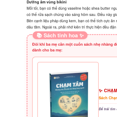
Dưỡng ẩm vùng bikini
Mỗi tối, bạn có thể dùng vaseline hoặc shea butter n
có thể rửa sạch chúng vào sáng hôm sau. Điều này giú
Bên cạnh liệu pháp dùng kem, bạn có thể tích cực ăn n
dâu tằm. Ngoài ra, phải nhớ kiên trì thực hiện đều đặn 
📚 Sách tinh hoa ✨
Đôi khi ba mẹ cần một cuốn sách nhẹ nhàng để 
dành cho ba mẹ:
✨ CHẠM
Sách Chạ
Để trái ti