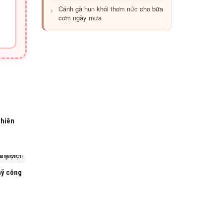
Cánh gà hun khói thơm nức cho bữa
cơm ngày mưa
thiên
mỹ công