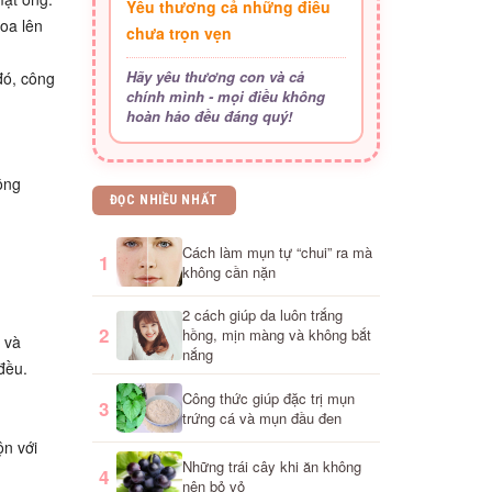
Yêu thương cả những điều
oa lên
chưa trọn vẹn
Hãy yêu thương con và cả
đó, công
chính mình - mọi điều không
hoàn hảo đều đáng quý!
ông
ĐỌC NHIỀU NHẤT
Cách làm mụn tự “chui” ra mà
1
không cần nặn
2 cách giúp da luôn trắng
2
hồng, mịn màng và không bắt
 và
nắng
đều.
Công thức giúp đặc trị mụn
3
trứng cá và mụn đầu đen
ộn với
Những trái cây khi ăn không
4
nên bỏ vỏ