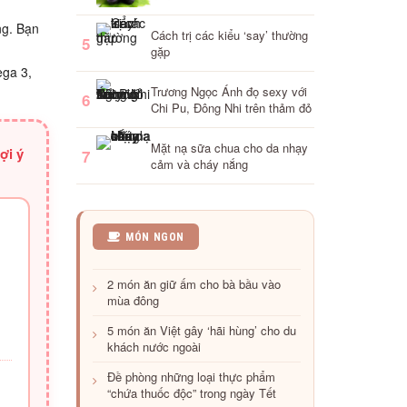
ng. Bạn
Cách trị các kiểu ‘say’ thường
5
gặp
ega 3,
Trương Ngọc Ánh đọ sexy với
6
Chi Pu, Đông Nhi trên thảm đỏ
Mặt nạ sữa chua cho da nhạy
ợi ý
7
cảm và cháy nắng
Diếp
MÓN NGON
cá
giúp
2 món ăn giữ ấm cho bà bầu vào
thông
mùa đông
sữa,
trị
5 món ăn Việt gây ‘hãi hùng’ cho du
táo
khách nước ngoài
Đề phòng những loại thực phẩm
“chứa thuốc độc” trong ngày Tết