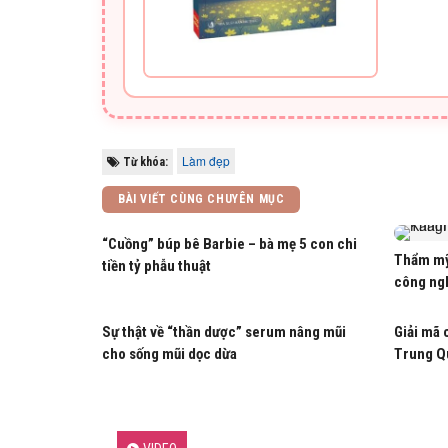
Làm đẹp
Từ khóa:
BÀI VIẾT CÙNG CHUYÊN MỤC
“Cuồng” búp bê Barbie – bà mẹ 5 con chi
Thẩm mỹ
tiền tỷ phẫu thuật
công ng
Sự thật về “thần dược” serum nâng mũi
Giải mã 
cho sống mũi dọc dừa
Trung Q