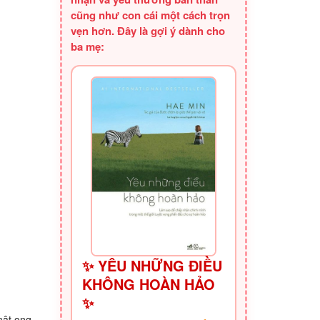
cũng như con cái một cách trọn
vẹn hơn. Đây là gợi ý dành cho
ba mẹ:
✨ YÊU NHỮNG ĐIỀU
KHÔNG HOÀN HẢO
✨
mật ong.