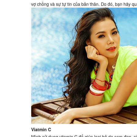
vợ chồng và sự tự tin của bản thân. Do đó, bạn hãy 
Viatmin C
Mình sử dụng vitamin C để giúp loại bỏ da sạm đen, cả