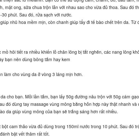
, mật ong, sữa chua trộn lẫn với nhau sao cho vừa đủ thoa. Sau đó th
5-30 phút. Sau đó, rửa sạch với nước.
giúp nhũ hoa mềm mịn, còn chanh giúp tẩy đi tế bào chết trên da. Từ 
mồ hôi tiết ra nhiều khiến lỗ chân lông bị tắt nghẽn, các nang lông kh
ngày bạn nên dùng bông tắm hay kem
 làm cho vùng da ở vòng 3 láng mịn hơn.
 da cho bạn. Mỗi lần tắm, bạn lấy 50g đường nâu trộn với 50g cám gạo
 Sau đó dùng tay massage vùng mông bằng hỗn hợp này thật nhanh và 
vào da giúp vùng mông của bạn sẽ trắng sáng hơn rất nhiều.
 bột cam thảo vừa đủ dùng trong 150ml nước trong 10 phút. Sau đó tr
ánh bật vết thâm rất tốt.