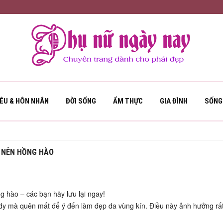
YÊU & HÔN NHÂN
ĐỜI SỐNG
ẨM THỰC
GIA ĐÌNH
SỐNG
Ở NÊN HỒNG HÀO
g hào – các bạn hãy lưu lại ngay!
y mà quên mất để ý đến làm đẹp da vùng kín. Điều này ảnh hưởng rất