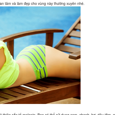
quan tâm và làm đẹp cho vùng này thường xuyên nhé.
i thiện sắc tố melanin. Bạn có thể sử dụng cam, chanh, bơ, dâu tằm, 