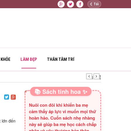
☾
Tối
 KHỎE
LÀM ĐẸP
THÂN TÂM TRÍ
KHỈ CON XÂY NH
📚 Sách tinh hoa ✨
SÁCH HAY CHO BA MẸ
Nuôi con đôi khi khiến ba mẹ
cảm thấy áp lực vì muốn mọi thứ
hoàn hảo. Cuốn sách nhẹ nhàng
 lớn đến
này sẽ giúp ba mẹ học cách chấp
nhận và yêu thương bản thân