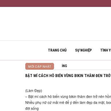
TRANG CHỦ
SỰ NGHIỆP
TÌNH 
TÌNH YÊU THƯƠNG MUÔN LOÀI
MỚI CẬP NHẬT
BẬT MÍ CÁCH HÔ BIẾN VÙNG BIKIN THÂM ĐEN TR
(Làm Đẹp)
– Bật mí cách hô biến vùng bikin thâm đen trở nên hồn
Nhiều phụ nữ cứ mải mê để ý đến làm đẹp da mặt, bod
đời sống