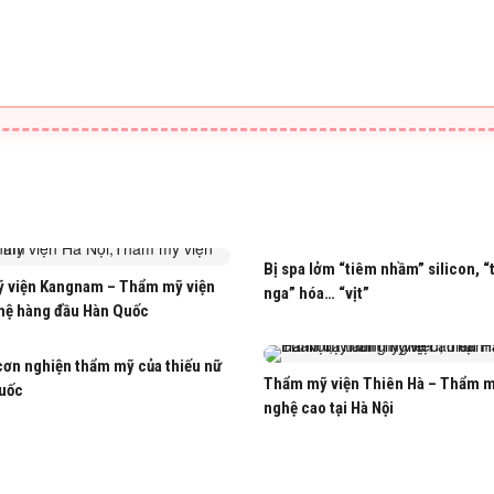
Bị spa lởm “tiêm nhầm” silicon, “
 viện Kangnam – Thẩm mỹ viện
nga” hóa… “vịt”
hệ hàng đầu Hàn Quốc
cơn nghiện thẩm mỹ của thiếu nữ
Thẩm mỹ viện Thiên Hà – Thẩm 
uốc
nghệ cao tại Hà Nội