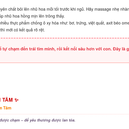
guyên chất bôi lên nhũ hoa mỗi tối trước khi ngủ. Hãy massage nhẹ nhà
p nhũ hoa hồng mịn lên trông thấy.
hiều thực phẩm chống ô xy hóa như: bơ, trứng, việt quất, axit béo om
thì mới có kết quả rõ rệt.
tự chạm đến trái tim mình, rồi kết nối sâu hơn với con. Đây là g
 TÂM ✨
m Tâm
m được chạm – để yêu thương được lan tỏa.