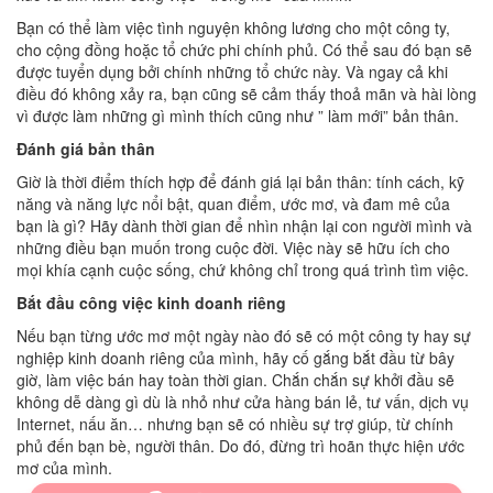
Bạn có thể làm việc tình nguyện không lương cho một công ty,
cho cộng đồng hoặc tổ chức phi chính phủ. Có thể sau đó bạn sẽ
được tuyển dụng bởi chính những tổ chức này. Và ngay cả khi
điều đó không xảy ra, bạn cũng sẽ cảm thấy thoả mãn và hài lòng
vì được làm những gì mình thích cũng như ” làm mới” bản thân.
Đánh giá bản thân
Giờ là thời điểm thích hợp để đánh giá lại bản thân: tính cách, kỹ
năng và năng lực nổi bật, quan điểm, ước mơ, và đam mê của
bạn là gì? Hãy dành thời gian để nhìn nhận lại con người mình và
những điều bạn muốn trong cuộc đời. Việc này sẽ hữu ích cho
mọi khía cạnh cuộc sống, chứ không chỉ trong quá trình tìm việc.
Bắt đầu công việc kinh doanh riêng
Nếu bạn từng ước mơ một ngày nào đó sẽ có một công ty hay sự
nghiệp kinh doanh riêng của mình, hãy cố gắng bắt đầu từ bây
giờ, làm việc bán hay toàn thời gian. Chắn chắn sự khởi đầu sẽ
không dễ dàng gì dù là nhỏ như cửa hàng bán lẻ, tư vấn, dịch vụ
Internet, nấu ăn… nhưng bạn sẽ có nhiều sự trợ giúp, từ chính
phủ đến bạn bè, người thân. Do đó, đừng trì hoãn thực hiện ước
mơ của mình.