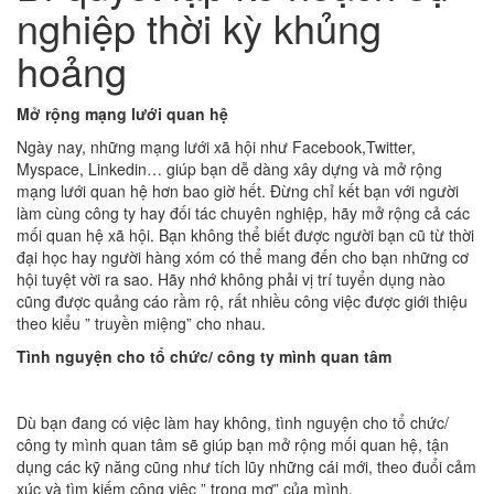
nghiệp thời kỳ khủng
hoảng
Mở rộng mạng lưới quan hệ
Ngày nay, những mạng lưới xã hội như Facebook,Twitter,
Myspace, Linkedin… giúp bạn dễ dàng xây dựng và mở rộng
mạng lưới quan hệ hơn bao giờ hết. Đừng chỉ kết bạn với người
làm cùng công ty hay đối tác chuyên nghiệp, hãy mở rộng cả các
mối quan hệ xã hội. Bạn không thể biết được người bạn cũ từ thời
đại học hay người hàng xóm có thể mang đến cho bạn những cơ
hội tuyệt vời ra sao. Hãy nhớ không phải vị trí tuyển dụng nào
cũng được quảng cáo rầm rộ, rất nhiều công việc được giới thiệu
theo kiểu ” truyền miệng” cho nhau.
Tình nguyện cho tổ chức/ công ty mình quan tâm
Dù bạn đang có việc làm hay không, tình nguyện cho tổ chức/
công ty mình quan tâm sẽ giúp bạn mở rộng mối quan hệ, tận
dụng các kỹ năng cũng như tích lũy những cái mới, theo đuổi cảm
xúc và tìm kiếm công việc ” trong mơ” của mình.