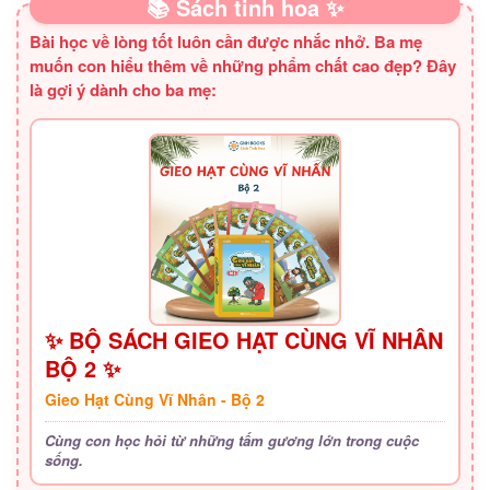
📚 Sách tinh hoa ✨
Bài học về lòng tốt luôn cần được nhắc nhở. Ba mẹ
muốn con hiểu thêm về những phẩm chất cao đẹp? Đây
là gợi ý dành cho ba mẹ:
✨ BỘ SÁCH GIEO HẠT CÙNG VĨ NHÂN
BỘ 2 ✨
Gieo Hạt Cùng Vĩ Nhân - Bộ 2
Cùng con học hỏi từ những tấm gương lớn trong cuộc
sống.