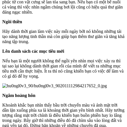
phúc từ con vật cưng sẽ lan tỏa sang bạn. Nếu bạn có một bể nuôi
cá vàng thì việc nhìn ngắm chúng bơi lội cũng có hiệu quả thư giãn
đáng ngạc nhiên.
Ngồi thiền
Hãy dành thời gian làm việc này mỗi ngày bởi nó không những tái
tạo năng lượng tinh thần mà còn giúp bạn thêm thư giãn và tăng khả
năng tập trung.
Lên danh sách các mục tiêu mới
Nếu bạn là một người không thể ngồi yên nhìn mọi việc xảy ra thì
tại sao lại không dành thời gian rỗi của mình để viết ra những mục
tiêu mới cần thực hiện. Ít ra thì nó cũng khiến bạn có việc để làm và
có gì đó để hy vọng.
Ngắm hoàng hôn
Khoảnh khắc bạn nhìn thấy bầu trời chuyển màu và ánh mặt trời
dần lặn xuống phía xa là khoảng thời gian yên bình nhất. Hãy tưởng
tượng rằng mặt trời chính là điều khiến bạn buồn phiền hay lo lắng
trong ngày. Bây giờ thì những điều đó đã chìm sâu vào lòng đất và
ngủ yên tại đó. Đừng băn khoăn về những chuyện đã qua.