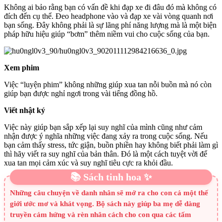
Không ai bảo rằng bạn có vấn đề khi đạp xe đi đâu đó mà không có
đích đến cụ thể. Đeo headphone vào và đạp xe vài vòng quanh nơi
bạn sống. Đây không phải là sự lãng phí năng lượng mà là một biện
pháp hữu hiệu giúp “bơm” thêm niềm vui cho cuộc sống của bạn.
Xem phim
Việc “luyện phim” không những giúp xua tan nỗi buồn mà nó còn
giúp bạn được nghỉ ngơi trong vài tiếng đồng hồ.
Viết nhật ký
Việc này giúp bạn sắp xếp lại suy nghĩ của mình cũng như cảm
nhận được ý nghĩa những việc đang xảy ra trong cuộc sống. Nếu
bạn cảm thấy stress, tức giận, buồn phiền hay không biết phải làm gì
thì hãy viết ra suy nghĩ của bản thân. Đó là một cách tuyệt vời để
xua tan mọi cảm xúc và suy nghĩ tiêu cực ra khỏi đầu.
📚 Sách tinh hoa ✨
Những câu chuyện về danh nhân sẽ mở ra cho con cả một thế
giới ước mơ và khát vọng. Bộ sách này giúp ba mẹ dễ dàng
truyền cảm hứng và rèn nhân cách cho con qua các tấm