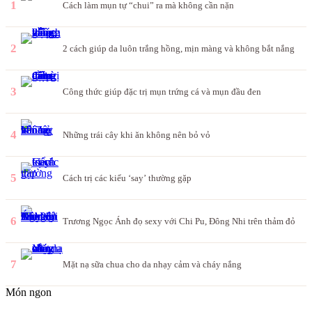
1
Cách làm mụn tự “chui” ra mà không cần nặn
2
2 cách giúp da luôn trắng hồng, mịn màng và không bắt nắng
3
Công thức giúp đặc trị mụn trứng cá và mụn đầu đen
4
Những trái cây khi ăn không nên bỏ vỏ
5
Cách trị các kiểu ‘say’ thường gặp
6
Trương Ngọc Ánh đọ sexy với Chi Pu, Đông Nhi trên thảm đỏ
7
Mặt nạ sữa chua cho da nhạy cảm và cháy nắng
Món ngon