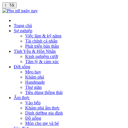
☾
Tối
Trang chủ
Sự nghiệp
Việc làm & kỹ năng
Tài chính cá nhân
Phát triển bản thân
Tình Yêu & Hôn Nhân
Kinh nghiệm cưới
Tâm lý & cảm xúc
Đời sống
Mẹo hay
Khám phá
Handmade
Thư giãn
Tiêu dùng thông thái
Ẩm thực
Vào bếp
Khám phá ẩm thực
Dinh dưỡng gia đình
Đồ uống
Món cho mẹ và bé