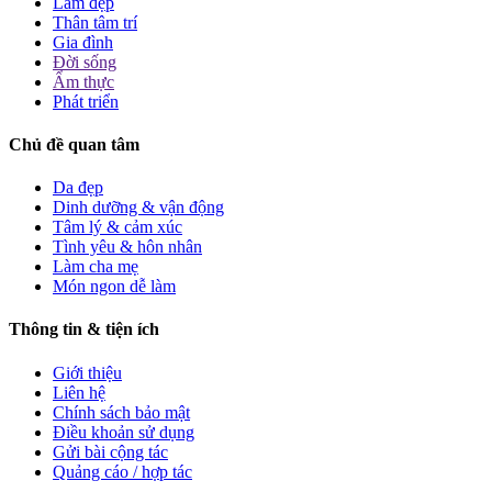
Làm đẹp
Thân tâm trí
Gia đình
Đời sống
Ẩm thực
Phát triển
Chủ đề quan tâm
Da đẹp
Dinh dưỡng & vận động
Tâm lý & cảm xúc
Tình yêu & hôn nhân
Làm cha mẹ
Món ngon dễ làm
Thông tin & tiện ích
Giới thiệu
Liên hệ
Chính sách bảo mật
Điều khoản sử dụng
Gửi bài cộng tác
Quảng cáo / hợp tác