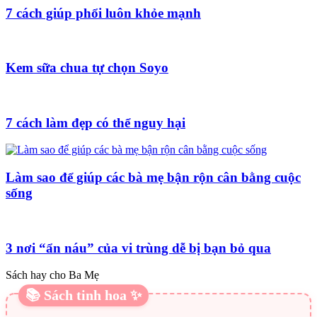
7 cách giúp phổi luôn khỏe mạnh
Kem sữa chua tự chọn Soyo
7 cách làm đẹp có thể nguy hại
Làm sao để giúp các bà mẹ bận rộn cân bằng cuộc
sống
3 nơi “ẩn náu” của vi trùng dễ bị bạn bỏ qua
Sách hay cho Ba Mẹ
📚 Sách tinh hoa ✨