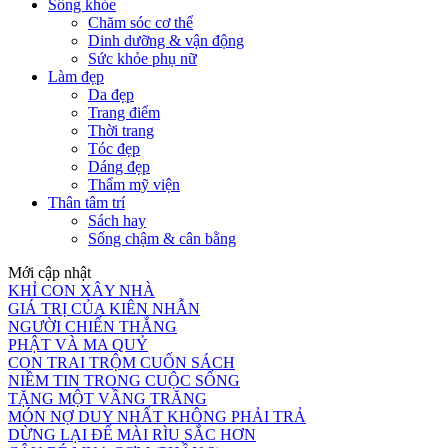
Sống khỏe
Chăm sóc cơ thể
Dinh dưỡng & vận động
Sức khỏe phụ nữ
Làm đẹp
Da đẹp
Trang điểm
Thời trang
Tóc đẹp
Dáng đẹp
Thẩm mỹ viện
Thân tâm trí
Sách hay
Sống chậm & cân bằng
Mới cập nhật
KHỈ CON XÂY NHÀ
GIÁ TRỊ CỦA KIÊN NHẪN
NGƯỜI CHIẾN THẮNG
PHẬT VÀ MA QUỶ
CON TRAI TRỘM CUỐN SÁCH
NIỀM TIN TRONG CUỘC SỐNG
TẶNG MỘT VẦNG TRĂNG
MÓN NỢ DUY NHẤT KHÔNG PHẢI TRẢ
DỪNG LẠI ĐỂ MÀI RÌU SẮC HƠN