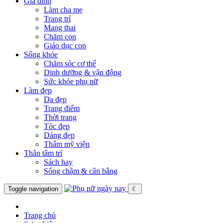
Gia đình
Làm cha mẹ
Trang trí
Mang thai
Chăm con
Giáo dục con
Sống khỏe
Chăm sóc cơ thể
Dinh dưỡng & vận động
Sức khỏe phụ nữ
Làm đẹp
Da đẹp
Trang điểm
Thời trang
Tóc đẹp
Dáng đẹp
Thẩm mỹ viện
Thân tâm trí
Sách hay
Sống chậm & cân bằng
Toggle navigation
☾
Trang chủ