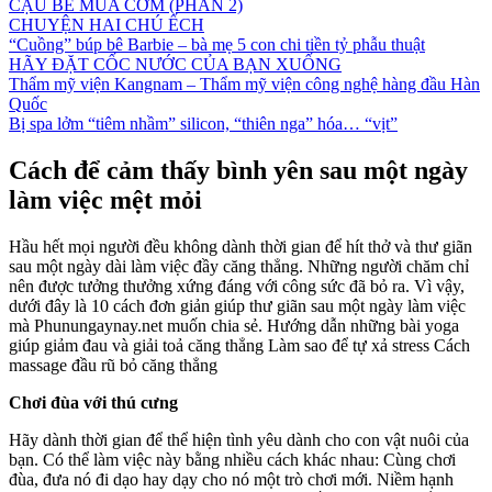
CẬU BÉ MUA CƠM (PHẦN 2)
CHUYỆN HAI CHÚ ẾCH
“Cuồng” búp bê Barbie – bà mẹ 5 con chi tiền tỷ phẫu thuật
HÃY ĐẶT CỐC NƯỚC CỦA BẠN XUỐNG
Thẩm mỹ viện Kangnam – Thẩm mỹ viện công nghệ hàng đầu Hàn
Quốc
Bị spa lởm “tiêm nhầm” silicon, “thiên nga” hóa… “vịt”
Cách để cảm thấy bình yên sau một ngày
làm việc mệt mỏi
Hầu hết mọi người đều không dành thời gian để hít thở và thư giãn
sau một ngày dài làm việc đầy căng thẳng. Những người chăm chỉ
nên được tưởng thưởng xứng đáng với công sức đã bỏ ra. Vì vậy,
dưới đây là 10 cách đơn giản giúp thư giãn sau một ngày làm việc
mà Phunungaynay.net muốn chia sẻ. Hướng dẫn những bài yoga
giúp giảm đau và giải toả căng thẳng Làm sao để tự xả stress Cách
massage đầu rũ bỏ căng thẳng
Chơi đùa với thú cưng
Hãy dành thời gian để thể hiện tình yêu dành cho con vật nuôi của
bạn. Có thể làm việc này bằng nhiều cách khác nhau: Cùng chơi
đùa, đưa nó đi dạo hay dạy cho nó một trò chơi mới. Niềm hạnh