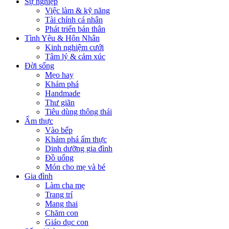
Sự nghiệp
Việc làm & kỹ năng
Tài chính cá nhân
Phát triển bản thân
Tình Yêu & Hôn Nhân
Kinh nghiệm cưới
Tâm lý & cảm xúc
Đời sống
Mẹo hay
Khám phá
Handmade
Thư giãn
Tiêu dùng thông thái
Ẩm thực
Vào bếp
Khám phá ẩm thực
Dinh dưỡng gia đình
Đồ uống
Món cho mẹ và bé
Gia đình
Làm cha mẹ
Trang trí
Mang thai
Chăm con
Giáo dục con