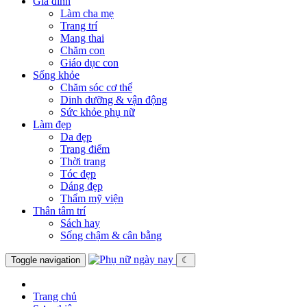
Gia đình
Làm cha mẹ
Trang trí
Mang thai
Chăm con
Giáo dục con
Sống khỏe
Chăm sóc cơ thể
Dinh dưỡng & vận động
Sức khỏe phụ nữ
Làm đẹp
Da đẹp
Trang điểm
Thời trang
Tóc đẹp
Dáng đẹp
Thẩm mỹ viện
Thân tâm trí
Sách hay
Sống chậm & cân bằng
Toggle navigation
☾
Trang chủ