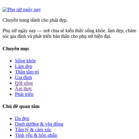
Chuyên trang dành cho phái đẹp.
Phụ nữ ngày nay — nơi chia sẻ kiến thức sống khỏe, làm đẹp, chăm
sóc gia đình và phát triển bản thân cho phụ nữ hiện đại.
Chuyên mục
Sống khỏe
Làm đẹp
Thân tâm trí
Gia đình
Đời sống
Ẩm thực
Phát triển
Chủ đề quan tâm
Da đẹp
Dinh dưỡng & vận động
Tâm lý & cảm xúc
Tình yêu & hôn nhân