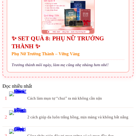
✨ SET QUÀ 8: PHỤ NỮ TRƯỞNG
THÀNH ✨
Phụ Nữ Trưởng Thành – Vững Vàng
Trưởng thành mỗi ngày, làm mẹ cũng nhẹ nhàng hơn nhé!
Đọc nhiều nhất
1
Cách làm mụn tự “chui” ra mà không cần nặn
2
2 cách giúp da luôn trắng hồng, mịn màng và không bắt nắng
3
Công thức giúp đặc trị mụn trứng cá và mụn đầu đen