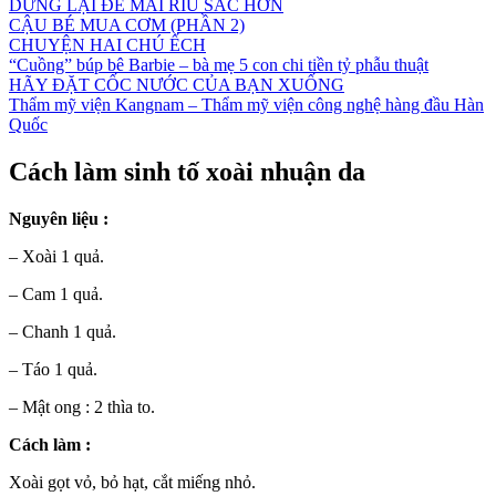
DỪNG LẠI ĐỂ MÀI RÌU SẮC HƠN
CẬU BÉ MUA CƠM (PHẦN 2)
CHUYỆN HAI CHÚ ẾCH
“Cuồng” búp bê Barbie – bà mẹ 5 con chi tiền tỷ phẫu thuật
HÃY ĐẶT CỐC NƯỚC CỦA BẠN XUỐNG
Thẩm mỹ viện Kangnam – Thẩm mỹ viện công nghệ hàng đầu Hàn
Quốc
Cách làm sinh tố xoài nhuận da
Nguyên liệu :
– Xoài 1 quả.
– Cam 1 quả.
– Chanh 1 quả.
– Táo 1 quả.
– Mật ong : 2 thìa to.
Cách làm :
Xoài gọt vỏ, bỏ hạt, cắt miếng nhỏ.