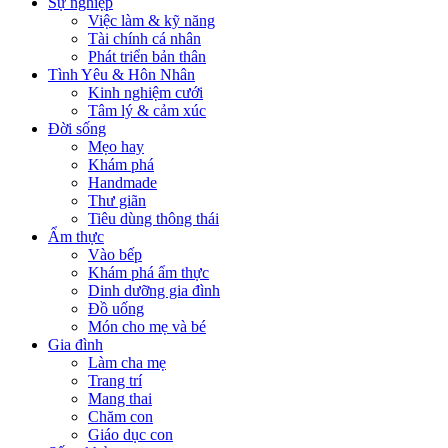
Sự nghiệp
Việc làm & kỹ năng
Tài chính cá nhân
Phát triển bản thân
Tình Yêu & Hôn Nhân
Kinh nghiệm cưới
Tâm lý & cảm xúc
Đời sống
Mẹo hay
Khám phá
Handmade
Thư giãn
Tiêu dùng thông thái
Ẩm thực
Vào bếp
Khám phá ẩm thực
Dinh dưỡng gia đình
Đồ uống
Món cho mẹ và bé
Gia đình
Làm cha mẹ
Trang trí
Mang thai
Chăm con
Giáo dục con