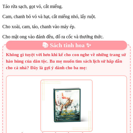
Táo rửa sạch, gọt vỏ, cắt miếng.
Cam, chanh bỏ vỏ và hạt, cắt miếng nhỏ, lấy ruột.
Cho xoài, cam, táo, chanh vào máy ép.
Cho mật ong vào đánh đều, đổ ra cốc và thưởng thức.
📚 Sách tinh hoa ✨
Không gì tuyệt vời hơn khi kể cho con nghe về những trang sử
hào hùng của dân tộc. Ba mẹ muốn tìm sách lịch sử hấp dẫn
cho cả nhà? Đây là gợi ý dành cho ba mẹ: