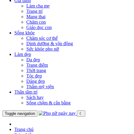
Gia đình
Làm cha mẹ
Trang trí
Mang thai
Chăm con
Giáo dục con
Sống khỏe
Chăm sóc cơ thể
Dinh dưỡng & vận động
Sức khỏe phụ nữ
Làm đẹp
Da đẹp
Trang điểm
Thời trang
Tóc đẹp
Dáng đẹp
Thẩm mỹ viện
Thân tâm trí
Sách hay
Sống chậm & cân bằng
Toggle navigation
☾
Trang chủ