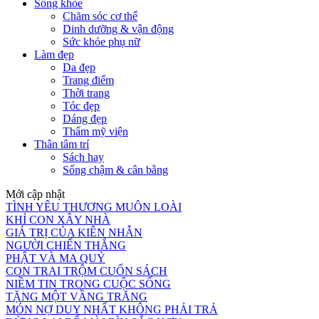
Sống khỏe
Chăm sóc cơ thể
Dinh dưỡng & vận động
Sức khỏe phụ nữ
Làm đẹp
Da đẹp
Trang điểm
Thời trang
Tóc đẹp
Dáng đẹp
Thẩm mỹ viện
Thân tâm trí
Sách hay
Sống chậm & cân bằng
Mới cập nhật
TÌNH YÊU THƯƠNG MUÔN LOÀI
KHỈ CON XÂY NHÀ
GIÁ TRỊ CỦA KIÊN NHẪN
NGƯỜI CHIẾN THẮNG
PHẬT VÀ MA QUỶ
CON TRAI TRỘM CUỐN SÁCH
NIỀM TIN TRONG CUỘC SỐNG
TẶNG MỘT VẦNG TRĂNG
MÓN NỢ DUY NHẤT KHÔNG PHẢI TRẢ