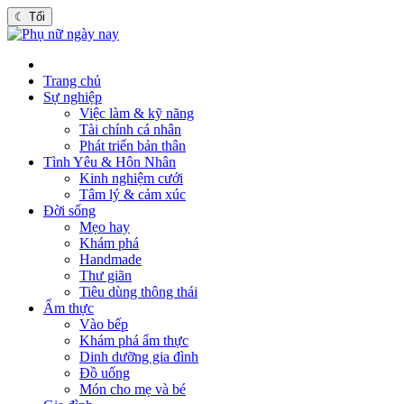
☾
Tối
Trang chủ
Sự nghiệp
Việc làm & kỹ năng
Tài chính cá nhân
Phát triển bản thân
Tình Yêu & Hôn Nhân
Kinh nghiệm cưới
Tâm lý & cảm xúc
Đời sống
Mẹo hay
Khám phá
Handmade
Thư giãn
Tiêu dùng thông thái
Ẩm thực
Vào bếp
Khám phá ẩm thực
Dinh dưỡng gia đình
Đồ uống
Món cho mẹ và bé