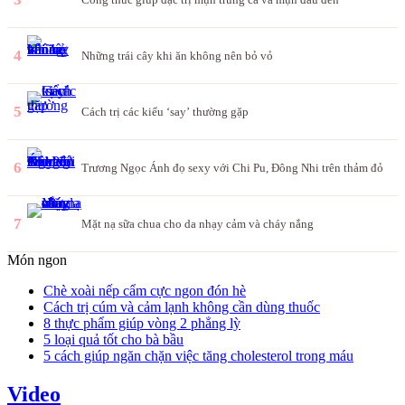
4
Những trái cây khi ăn không nên bỏ vỏ
5
Cách trị các kiểu ‘say’ thường gặp
6
Trương Ngọc Ánh đọ sexy với Chi Pu, Đông Nhi trên thảm đỏ
7
Mặt nạ sữa chua cho da nhạy cảm và cháy nắng
Món ngon
Chè xoài nếp cẩm cực ngon đón hè
Cách trị cúm và cảm lạnh không cần dùng thuốc
8 thực phẩm giúp vòng 2 phẳng lỳ
5 loại quả tốt cho bà bầu
5 cách giúp ngăn chặn việc tăng cholesterol trong máu
Video