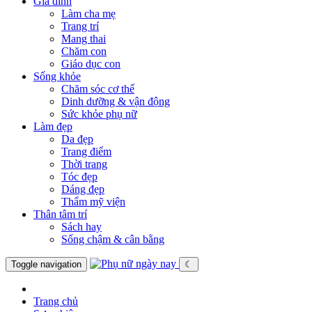
Gia đình
Làm cha mẹ
Trang trí
Mang thai
Chăm con
Giáo dục con
Sống khỏe
Chăm sóc cơ thể
Dinh dưỡng & vận động
Sức khỏe phụ nữ
Làm đẹp
Da đẹp
Trang điểm
Thời trang
Tóc đẹp
Dáng đẹp
Thẩm mỹ viện
Thân tâm trí
Sách hay
Sống chậm & cân bằng
Toggle navigation
☾
Trang chủ