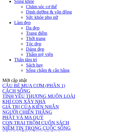
Sống khỏe
Chăm sóc cơ thể
Dinh dưỡng & vận động
Sức khỏe phụ nữ
Làm đẹp
Da đẹp
Trang điểm
Thời trang
Tóc đẹp
Dáng đẹp
Thẩm mỹ viện
Thân tâm trí
Sách hay
Sống chậm & cân bằng
Mới cập nhật
CẬU BÉ MUA CƠM (PHẦN 1)
CÁCH SỐNG
TÌNH YÊU THƯƠNG MUÔN LOÀI
KHỈ CON XÂY NHÀ
GIÁ TRỊ CỦA KIÊN NHẪN
NGƯỜI CHIẾN THẮNG
PHẬT VÀ MA QUỶ
CON TRAI TRỘM CUỐN SÁCH
NIỀM TIN TRONG CUỘC SỐNG