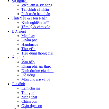
Sự nghiệp
Việc làm & kỹ năng
Tài chính cá nhân
Phát triển bản thân
Tình Yêu & Hôn Nhân
Kinh nghiệm cưới
Tâm lý & cảm xúc
Đời sống
Mẹo hay
Khám phá
Handmade
Thư giãn
Tiêu dùng thông thái
Ẩm thực
Vào bếp
Khám phá ẩm thực
Dinh dưỡng gia đình
Đồ uống
Món cho mẹ và bé
Gia đình
Làm cha mẹ
Trang trí
Mang thai
Chăm con
Giáo dục con