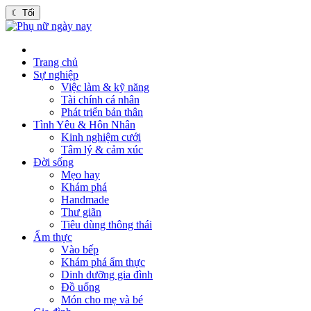
☾
Tối
Trang chủ
Sự nghiệp
Việc làm & kỹ năng
Tài chính cá nhân
Phát triển bản thân
Tình Yêu & Hôn Nhân
Kinh nghiệm cưới
Tâm lý & cảm xúc
Đời sống
Mẹo hay
Khám phá
Handmade
Thư giãn
Tiêu dùng thông thái
Ẩm thực
Vào bếp
Khám phá ẩm thực
Dinh dưỡng gia đình
Đồ uống
Món cho mẹ và bé