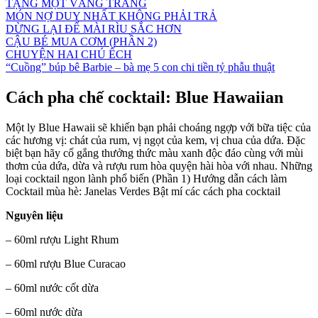
TẶNG MỘT VẦNG TRĂNG
MÓN NỢ DUY NHẤT KHÔNG PHẢI TRẢ
DỪNG LẠI ĐỂ MÀI RÌU SẮC HƠN
CẬU BÉ MUA CƠM (PHẦN 2)
CHUYỆN HAI CHÚ ẾCH
“Cuồng” búp bê Barbie – bà mẹ 5 con chi tiền tỷ phẫu thuật
Cách pha chế cocktail: Blue Hawaiian
Một ly Blue Hawaii sẽ khiến bạn phải choáng ngợp với bữa tiệc của
các hương vị: chát của rum, vị ngọt của kem, vị chua của dứa. Đặc
biệt bạn hãy cố gắng thưởng thức màu xanh độc đáo cùng với mùi
thơm của dứa, dừa và rượu rum hòa quyện hài hòa với nhau. Những
loại cocktail ngon lành phổ biến (Phần 1) Hướng dẫn cách làm
Cocktail mùa hè: Janelas Verdes Bật mí các cách pha cocktail
Nguyên liệu
– 60ml rượu Light Rhum
– 60ml rượu Blue Curacao
– 60ml nước cốt dừa
– 60ml nước dừa