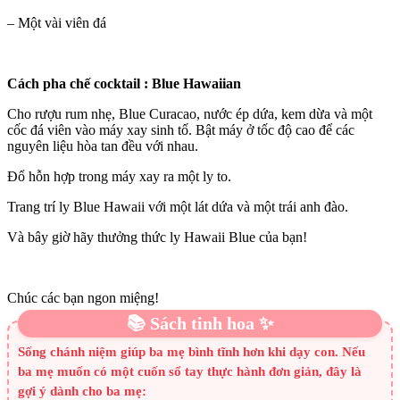
– Một vài viên đá
Cách pha chế cocktail : Blue Hawaiian
Cho rượu rum nhẹ, Blue Curacao, nước ép dứa, kem dừa và một
cốc đá viên vào máy xay sinh tố. Bật máy ở tốc độ cao để các
nguyên liệu hòa tan đều với nhau.
Đổ hỗn hợp trong máy xay ra một ly to.
Trang trí ly Blue Hawaii với một lát dứa và một trái anh đào.
Và bây giờ hãy thưởng thức ly Hawaii Blue của bạn!
Chúc các bạn ngon miệng!
📚 Sách tinh hoa ✨
Sống chánh niệm giúp ba mẹ bình tĩnh hơn khi dạy con. Nếu
ba mẹ muốn có một cuốn sổ tay thực hành đơn giản, đây là
gợi ý dành cho ba mẹ: