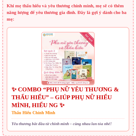
Khi mẹ thấu hiểu và yêu thương chính mình, mẹ sẽ có thêm
năng lượng để yêu thương gia đình. Đây là gợi ý dành cho ba
mẹ:
✨ COMBO “PHỤ NỮ YÊU THƯƠNG &
THẤU HIỂU” – GIÚP PHỤ NỮ HIỂU
MÌNH, HIỂU NG ✨
Thấu Hiểu Chính Mình
Yêu thương bắt đầu từ chính mình – cùng nhau lan tỏa nhé!