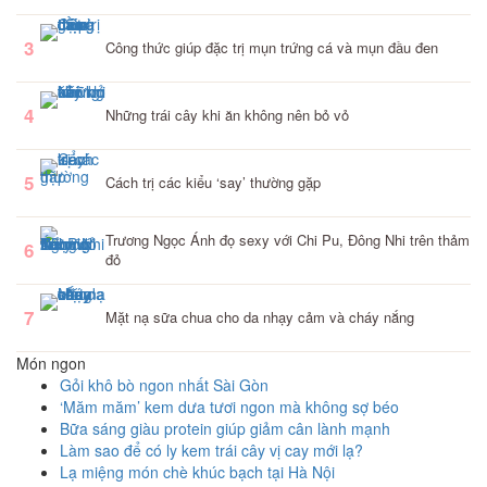
3
Công thức giúp đặc trị mụn trứng cá và mụn đầu đen
4
Những trái cây khi ăn không nên bỏ vỏ
5
Cách trị các kiểu ‘say’ thường gặp
Trương Ngọc Ánh đọ sexy với Chi Pu, Đông Nhi trên thảm
6
đỏ
7
Mặt nạ sữa chua cho da nhạy cảm và cháy nắng
Món ngon
Gỏi khô bò ngon nhất Sài Gòn
‘Măm măm’ kem dưa tươi ngon mà không sợ béo
Bữa sáng giàu protein giúp giảm cân lành mạnh
Làm sao để có ly kem trái cây vị cay mới lạ?
Lạ miệng món chè khúc bạch tại Hà Nội