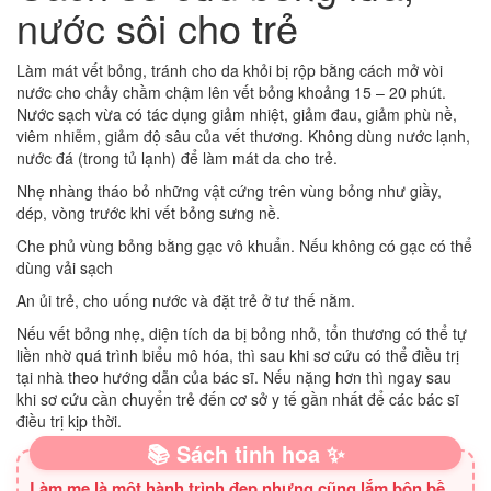
nước sôi cho trẻ
Làm mát vết bỏng, tránh cho da khỏi bị rộp bằng cách mở vòi
nước cho chảy chầm chậm lên vết bỏng khoảng 15 – 20 phút.
Nước sạch vừa có tác dụng giảm nhiệt, giảm đau, giảm phù nề,
viêm nhiễm, giảm độ sâu của vết thương. Không dùng nước lạnh,
nước đá (trong tủ lạnh) để làm mát da cho trẻ.
Nhẹ nhàng tháo bỏ những vật cứng trên vùng bỏng như giầy,
dép, vòng trước khi vết bỏng sưng nề.
Che phủ vùng bỏng bằng gạc vô khuẩn. Nếu không có gạc có thể
dùng vải sạch
An ủi trẻ, cho uống nước và đặt trẻ ở tư thế nằm.
Nếu vết bỏng nhẹ, diện tích da bị bỏng nhỏ, tổn thương có thể tự
liền nhờ quá trình biểu mô hóa, thì sau khi sơ cứu có thể điều trị
tại nhà theo hướng dẫn của bác sĩ. Nếu nặng hơn thì ngay sau
khi sơ cứu cần chuyển trẻ đến cơ sở y tế gần nhất để các bác sĩ
điều trị kịp thời.
📚 Sách tinh hoa ✨
Làm mẹ là một hành trình đẹp nhưng cũng lắm bộn bề.