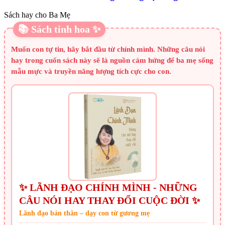
Sách hay cho Ba Mẹ
📚 Sách tinh hoa ✨
Muốn con tự tin, hãy bắt đầu từ chính mình. Những câu nói
hay trong cuốn sách này sẽ là nguồn cảm hứng để ba mẹ sống
mẫu mực và truyền năng lượng tích cực cho con.
✨ LÃNH ĐẠO CHÍNH MÌNH - NHỮNG
CÂU NÓI HAY THAY ĐỔI CUỘC ĐỜI ✨
Lãnh đạo bản thân – dạy con từ gương mẹ