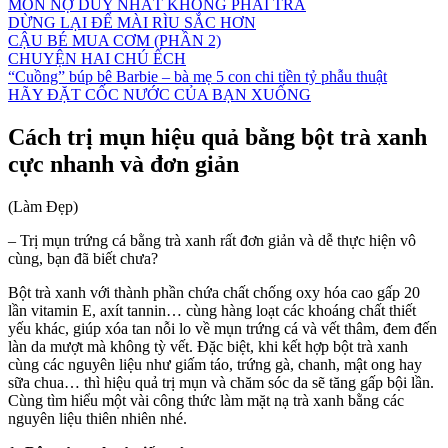
MÓN NỢ DUY NHẤT KHÔNG PHẢI TRẢ
DỪNG LẠI ĐỂ MÀI RÌU SẮC HƠN
CẬU BÉ MUA CƠM (PHẦN 2)
CHUYỆN HAI CHÚ ẾCH
“Cuồng” búp bê Barbie – bà mẹ 5 con chi tiền tỷ phẫu thuật
HÃY ĐẶT CỐC NƯỚC CỦA BẠN XUỐNG
Cách trị mụn hiệu quả bằng bột trà xanh
cực nhanh và đơn giản
(Làm Đẹp)
– Trị mụn trứng cá bằng trà xanh rất đơn giản và dễ thực hiện vô
cùng, bạn đã biết chưa?
Bột trà xanh với thành phần chứa chất chống oxy hóa cao gấp 20
lần vitamin E, axít tannin… cùng hàng loạt các khoáng chất thiết
yếu khác, giúp xóa tan nỗi lo về mụn trứng cá và vết thâm, đem đến
làn da mượt mà không tỳ vết. Đặc biệt, khi kết hợp bột trà xanh
cùng các nguyên liệu như giấm táo, trứng gà, chanh, mật ong hay
sữa chua… thì hiệu quả trị mụn và chăm sóc da sẽ tăng gấp bội lần.
Cùng tìm hiểu một vài công thức làm mặt nạ trà xanh bằng các
nguyên liệu thiên nhiên nhé.