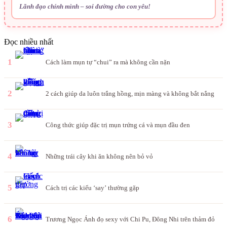
Lãnh đạo chính mình – soi đường cho con yêu!
Đọc nhiều nhất
1
Cách làm mụn tự “chui” ra mà không cần nặn
2
2 cách giúp da luôn trắng hồng, mịn màng và không bắt nắng
3
Công thức giúp đặc trị mụn trứng cá và mụn đầu đen
4
Những trái cây khi ăn không nên bỏ vỏ
5
Cách trị các kiểu ‘say’ thường gặp
6
Trương Ngọc Ánh đọ sexy với Chi Pu, Đông Nhi trên thảm đỏ