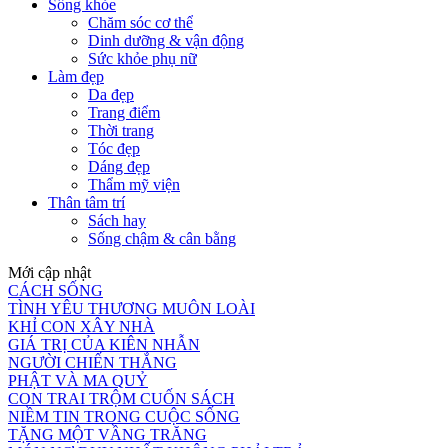
Sống khỏe
Chăm sóc cơ thể
Dinh dưỡng & vận động
Sức khỏe phụ nữ
Làm đẹp
Da đẹp
Trang điểm
Thời trang
Tóc đẹp
Dáng đẹp
Thẩm mỹ viện
Thân tâm trí
Sách hay
Sống chậm & cân bằng
Mới cập nhật
CÁCH SỐNG
TÌNH YÊU THƯƠNG MUÔN LOÀI
KHỈ CON XÂY NHÀ
GIÁ TRỊ CỦA KIÊN NHẪN
NGƯỜI CHIẾN THẮNG
PHẬT VÀ MA QUỶ
CON TRAI TRỘM CUỐN SÁCH
NIỀM TIN TRONG CUỘC SỐNG
TẶNG MỘT VẦNG TRĂNG