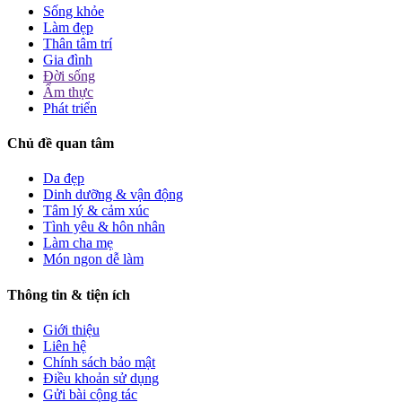
Sống khỏe
Làm đẹp
Thân tâm trí
Gia đình
Đời sống
Ẩm thực
Phát triển
Chủ đề quan tâm
Da đẹp
Dinh dưỡng & vận động
Tâm lý & cảm xúc
Tình yêu & hôn nhân
Làm cha mẹ
Món ngon dễ làm
Thông tin & tiện ích
Giới thiệu
Liên hệ
Chính sách bảo mật
Điều khoản sử dụng
Gửi bài cộng tác