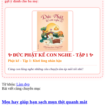
gợi ý dành cho ba mẹ:
✨ ĐỨC PHẬT KỂ CON NGHE - TẬP 1 ✨
Phật kể – Tập 1: Khơi lòng nhân hậu
Cùng con lắng nghe những câu chuyện ấm áp mỗi tối nhé!
Từ khóa:
Làm đẹp
Bài viết cùng chuyên mục
Mẹo hay giúp bạn sạch mụn thịt quanh mắt