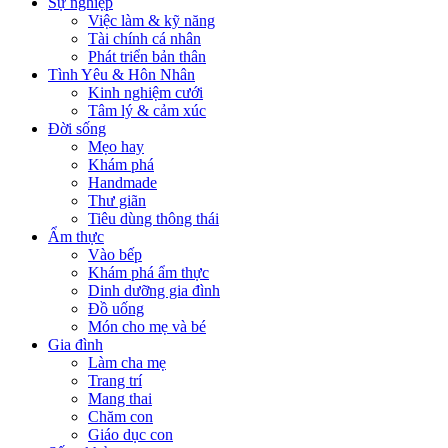
Sự nghiệp
Việc làm & kỹ năng
Tài chính cá nhân
Phát triển bản thân
Tình Yêu & Hôn Nhân
Kinh nghiệm cưới
Tâm lý & cảm xúc
Đời sống
Mẹo hay
Khám phá
Handmade
Thư giãn
Tiêu dùng thông thái
Ẩm thực
Vào bếp
Khám phá ẩm thực
Dinh dưỡng gia đình
Đồ uống
Món cho mẹ và bé
Gia đình
Làm cha mẹ
Trang trí
Mang thai
Chăm con
Giáo dục con