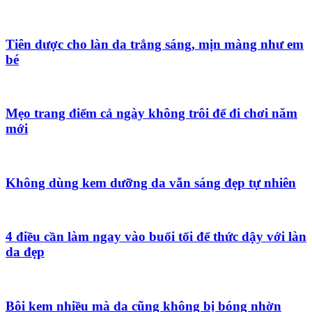
Tiên dược cho làn da trắng sáng, mịn màng như em
bé
Mẹo trang điểm cả ngày không trôi để đi chơi năm
mới
Không dùng kem dưỡng da vẫn sáng đẹp tự nhiên
4 điều cần làm ngay vào buổi tối để thức dậy với làn
da đẹp
Bôi kem nhiều mà da cũng không bị bóng nhờn