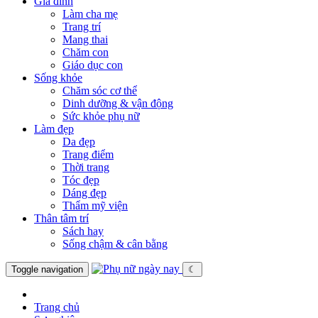
Gia đình
Làm cha mẹ
Trang trí
Mang thai
Chăm con
Giáo dục con
Sống khỏe
Chăm sóc cơ thể
Dinh dưỡng & vận động
Sức khỏe phụ nữ
Làm đẹp
Da đẹp
Trang điểm
Thời trang
Tóc đẹp
Dáng đẹp
Thẩm mỹ viện
Thân tâm trí
Sách hay
Sống chậm & cân bằng
Toggle navigation
☾
Trang chủ