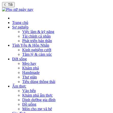
☾
Tối
Trang chủ
Sự nghiệp
Việc làm & kỹ năng
Tài chính cá nhân
Phát triển bản thân
Tình Yêu & Hôn Nhân
Kinh nghiệm cưới
Tâm lý & cảm xúc
Đời sống
Mẹo hay
Khám phá
Handmade
Thư giãn
Tiêu dùng thông thái
Ẩm thực
Vào bếp
Khám phá ẩm thực
Dinh dưỡng gia đình
Đồ uống
Món cho mẹ và bé