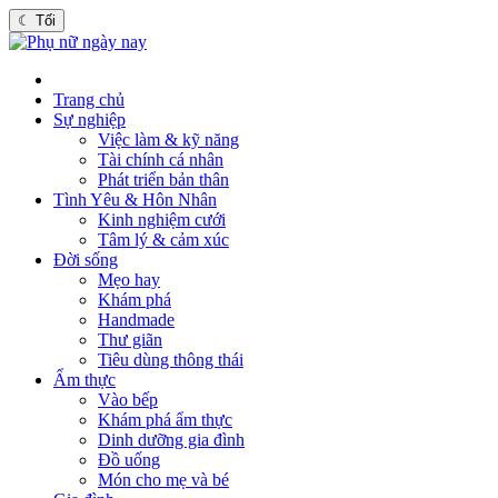
☾
Tối
Trang chủ
Sự nghiệp
Việc làm & kỹ năng
Tài chính cá nhân
Phát triển bản thân
Tình Yêu & Hôn Nhân
Kinh nghiệm cưới
Tâm lý & cảm xúc
Đời sống
Mẹo hay
Khám phá
Handmade
Thư giãn
Tiêu dùng thông thái
Ẩm thực
Vào bếp
Khám phá ẩm thực
Dinh dưỡng gia đình
Đồ uống
Món cho mẹ và bé