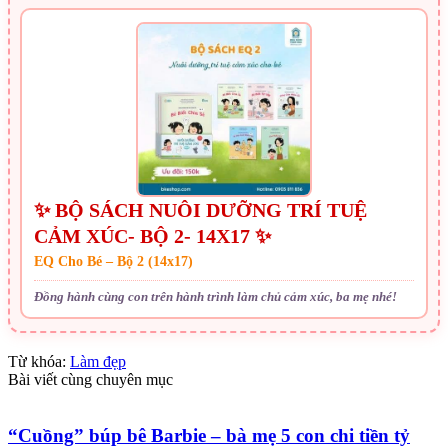
✨ BỘ SÁCH NUÔI DƯỠNG TRÍ TUỆ
CẢM XÚC- BỘ 2- 14X17 ✨
EQ Cho Bé – Bộ 2 (14x17)
Đồng hành cùng con trên hành trình làm chủ cảm xúc, ba mẹ nhé!
Từ khóa:
Làm đẹp
Bài viết cùng chuyên mục
“Cuồng” búp bê Barbie – bà mẹ 5 con chi tiền tỷ