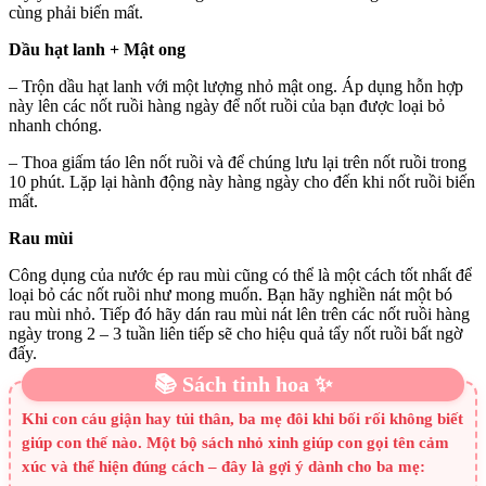
cùng phải biến mất.
Dầu hạt lanh + Mật ong
– Trộn dầu hạt lanh với một lượng nhỏ mật ong. Áp dụng hỗn hợp
này lên các nốt ruồi hàng ngày để nốt ruồi của bạn được loại bỏ
nhanh chóng.
– Thoa giấm táo lên nốt ruồi và để chúng lưu lại trên nốt ruồi trong
10 phút. Lặp lại hành động này hàng ngày cho đến khi nốt ruồi biến
mất.
Rau mùi
Công dụng của nước ép rau mùi cũng có thể là một cách tốt nhất để
loại bỏ các nốt ruồi như mong muốn. Bạn hãy nghiền nát một bó
rau mùi nhỏ. Tiếp đó hãy dán rau mùi nát lên trên các nốt ruồi hàng
ngày trong 2 – 3 tuần liên tiếp sẽ cho hiệu quả tẩy nốt ruồi bất ngờ
đấy.
📚 Sách tinh hoa ✨
Khi con cáu giận hay tủi thân, ba mẹ đôi khi bối rối không biết
giúp con thế nào. Một bộ sách nhỏ xinh giúp con gọi tên cảm
xúc và thể hiện đúng cách – đây là gợi ý dành cho ba mẹ: