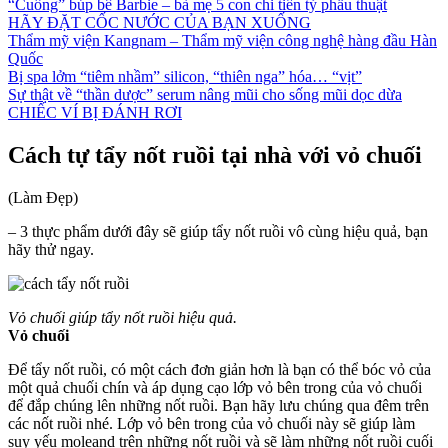
“Cuồng” búp bê Barbie – bà mẹ 5 con chi tiền tỷ phẫu thuật
HÃY ĐẶT CỐC NƯỚC CỦA BẠN XUỐNG
Thẩm mỹ viện Kangnam – Thẩm mỹ viện công nghệ hàng đầu Hàn
Quốc
Bị spa lởm “tiêm nhầm” silicon, “thiên nga” hóa… “vịt”
Sự thật về “thần dược” serum nâng mũi cho sống mũi dọc dừa
CHIẾC VÍ BỊ ĐÁNH RƠI
Cách tự tẩy nốt ruồi tại nhà với vỏ chuối
(Làm Đẹp)
– 3 thực phẩm dưới đây sẽ giúp tẩy nốt ruồi vô cùng hiệu quả, bạn
hãy thử ngay.
Vỏ chuối giúp tẩy nốt ruồi hiệu quả.
Vỏ chuối
Để tẩy nốt ruồi, có một cách đơn giản hơn là bạn có thể bóc vỏ của
một quả chuối chín và áp dụng cạo lớp vỏ bên trong của vỏ chuối
để đắp chúng lên những nốt ruồi. Bạn hãy lưu chúng qua đêm trên
các nốt ruồi nhé. Lớp vỏ bên trong của vỏ chuối này sẽ giúp làm
suy yếu moleand trên những nốt ruồi và sẽ làm những nốt ruồi cuối