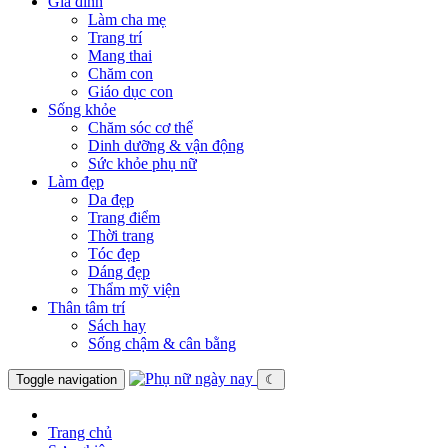
Gia đình
Làm cha mẹ
Trang trí
Mang thai
Chăm con
Giáo dục con
Sống khỏe
Chăm sóc cơ thể
Dinh dưỡng & vận động
Sức khỏe phụ nữ
Làm đẹp
Da đẹp
Trang điểm
Thời trang
Tóc đẹp
Dáng đẹp
Thẩm mỹ viện
Thân tâm trí
Sách hay
Sống chậm & cân bằng
Toggle navigation
☾
Trang chủ