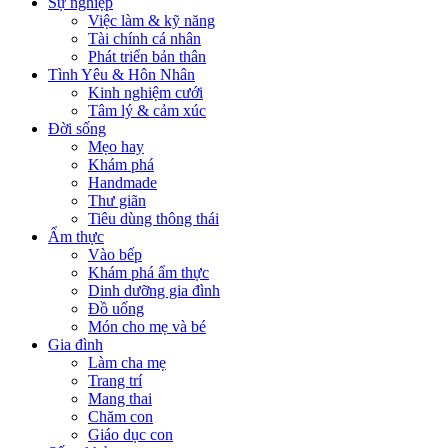
Sự nghiệp
Việc làm & kỹ năng
Tài chính cá nhân
Phát triển bản thân
Tình Yêu & Hôn Nhân
Kinh nghiệm cưới
Tâm lý & cảm xúc
Đời sống
Mẹo hay
Khám phá
Handmade
Thư giãn
Tiêu dùng thông thái
Ẩm thực
Vào bếp
Khám phá ẩm thực
Dinh dưỡng gia đình
Đồ uống
Món cho mẹ và bé
Gia đình
Làm cha mẹ
Trang trí
Mang thai
Chăm con
Giáo dục con