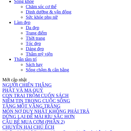
Sống khỏe
Chăm sóc cơ thể
Dinh dưỡng & vận động
Sức khỏe phụ nữ
Làm đẹp
Da đẹp
Trang điểm
Thời trang
Tóc đẹp
Dáng đẹp
Thẩm mỹ viện
Thân tâm trí
Sách hay
Sống chậm & cân bằng
Mới cập nhật
NGƯỜI CHIẾN THẮNG
PHẬT VÀ MA QUỶ
CON TRAI TRỘM CUỐN SÁCH
NIỀM TIN TRONG CUỘC SỐNG
TẶNG MỘT VẦNG TRĂNG
MÓN NỢ DUY NHẤT KHÔNG PHẢI TRẢ
DỪNG LẠI ĐỂ MÀI RÌU SẮC HƠN
CẬU BÉ MUA CƠM (PHẦN 2)
CHUYỆN HAI CHÚ ẾCH