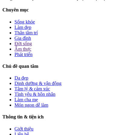
Chuyên mục
Sống khỏe
Làm đẹp
Thân tâm trí
Gia đình
Đời sống
Ẩm thực
Phát triển
Chủ đề quan tâm
Da đẹp
Dinh dưỡng & vận động
Tâm lý & cảm xúc
Tình yêu & hôn nhân
Làm cha mẹ
Món ngon dễ làm
Thông tin & tiện ích
Giới thiệu
Liên hệ