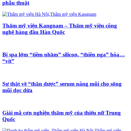
phẫu thuật
Thẩm mỹ viện Kangnam – Thẩm mỹ viện công
nghệ hàng đầu Hàn Quốc
Bị spa lởm “tiêm nhầm” silicon, “thiên nga” hóa…
“vịt”
Sự thật về “thần dược” serum nâng mũi cho sống
mũi dọc dừa
Giải mã cơn nghiện thẩm mỹ của thiếu nữ Trung
Quốc