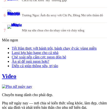
5
Cách trị các kiểu ‘say’ thường gặp
6
Trương Ngọc Ánh đọ sexy với Chi Pu, Đông Nhi trên thảm đỏ
7
Mặt nạ sữa chua cho da nhạy cảm và cháy nắng
Món ngon
Tết Hàn thực với bánh trôi, bánh chay ở các vùng miền
Lassi lựu hảo hạng cho cả nhà
Chè xoài nếp cẩm cực ngon đón hè
Ăn gì để ngủ ngon hơn?
Diếp cá giúp thông sữa, trị táo
Video
Chuyên trang dành cho phái đẹp.
Phụ nữ ngày nay — nơi chia sẻ kiến thức sống khỏe, làm đẹp, chăm
sóc gia đình và phát triển bản thân cho phụ nữ hiện đại.