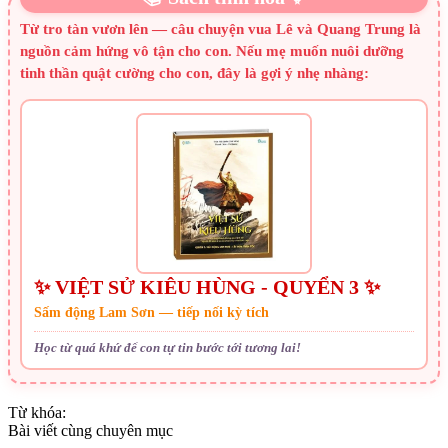
Từ tro tàn vươn lên — câu chuyện vua Lê và Quang Trung là
nguồn cảm hứng vô tận cho con. Nếu mẹ muốn nuôi dưỡng
tinh thần quật cường cho con, đây là gợi ý nhẹ nhàng:
✨ VIỆT SỬ KIÊU HÙNG - QUYỂN 3 ✨
Sấm động Lam Sơn — tiếp nối kỳ tích
Học từ quá khứ để con tự tin bước tới tương lai!
Từ khóa:
Bài viết cùng chuyên mục