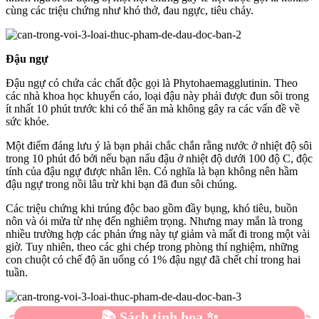
cùng các triệu chứng như khó thở, đau ngực, tiêu chảy.
Đậu ngự
Đậu ngự có chứa các chất độc gọi là Phytohaemagglutinin. Theo
các nhà khoa học khuyến cáo, loại đậu này phải được đun sôi trong
ít nhất 10 phút trước khi có thể ăn mà không gây ra các vấn đề về
sức khỏe.
Một điểm đáng lưu ý là bạn phải chắc chắn rằng nước ở nhiệt độ sôi
trong 10 phút đó bởi nếu bạn nấu đậu ở nhiệt độ dưới 100 độ C, độc
tính của đậu ngự được nhân lên. Có nghĩa là bạn không nên hầm
đậu ngự trong nồi lâu trừ khi bạn đã đun sôi chúng.
Các triệu chứng khi trúng độc bao gồm đầy bụng, khó tiêu, buồn
nôn và ói mửa từ nhẹ đến nghiêm trọng. Nhưng may mắn là trong
nhiều trường hợp các phản ứng này tự giảm và mất đi trong một vài
giờ. Tuy nhiên, theo các ghi chép trong phòng thí nghiệm, những
con chuột có chế độ ăn uống có 1% đậu ngự đã chết chỉ trong hai
tuần.
📚 Sách tinh hoa ✨