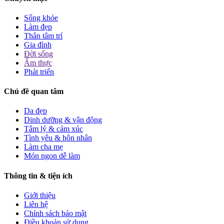
Sống khỏe
Làm đẹp
Thân tâm trí
Gia đình
Đời sống
Ẩm thực
Phát triển
Chủ đề quan tâm
Da đẹp
Dinh dưỡng & vận động
Tâm lý & cảm xúc
Tình yêu & hôn nhân
Làm cha mẹ
Món ngon dễ làm
Thông tin & tiện ích
Giới thiệu
Liên hệ
Chính sách bảo mật
Điều khoản sử dụng