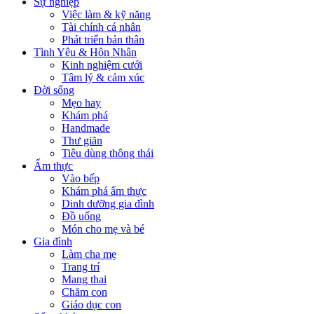
Sự nghiệp
Việc làm & kỹ năng
Tài chính cá nhân
Phát triển bản thân
Tình Yêu & Hôn Nhân
Kinh nghiệm cưới
Tâm lý & cảm xúc
Đời sống
Mẹo hay
Khám phá
Handmade
Thư giãn
Tiêu dùng thông thái
Ẩm thực
Vào bếp
Khám phá ẩm thực
Dinh dưỡng gia đình
Đồ uống
Món cho mẹ và bé
Gia đình
Làm cha mẹ
Trang trí
Mang thai
Chăm con
Giáo dục con