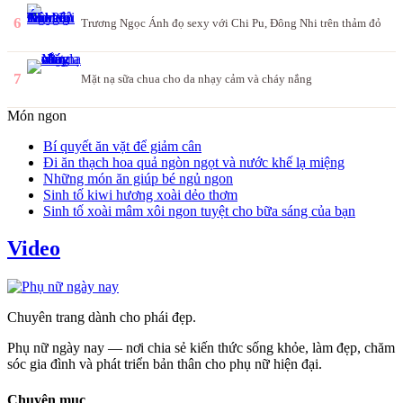
6
Trương Ngọc Ánh đọ sexy với Chi Pu, Đông Nhi trên thảm đỏ
7
Mặt nạ sữa chua cho da nhạy cảm và cháy nắng
Món ngon
Bí quyết ăn vặt để giảm cân
Đi ăn thạch hoa quả ngòn ngọt và nước khế lạ miệng
Những món ăn giúp bé ngủ ngon
Sinh tố kiwi hương xoài dẻo thơm
Sinh tố xoài mâm xôi ngon tuyệt cho bữa sáng của bạn
Video
Chuyên trang dành cho phái đẹp.
Phụ nữ ngày nay — nơi chia sẻ kiến thức sống khỏe, làm đẹp, chăm
sóc gia đình và phát triển bản thân cho phụ nữ hiện đại.
Chuyên mục