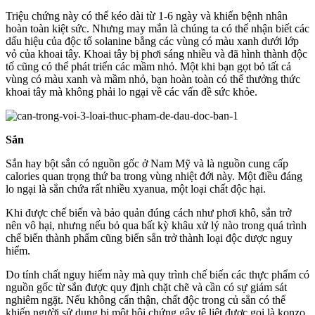
Triệu chứng này có thể kéo dài từ 1-6 ngày và khiến bệnh nhân
hoàn toàn kiệt sức. Nhưng may mắn là chúng ta có thể nhận biết các
dấu hiệu của độc tố solanine bằng các vùng có màu xanh dưới lớp
vỏ của khoai tây. Khoai tây bị phơi sáng nhiều và đã hình thành độc
tố cũng có thể phát triển các mầm nhỏ. Một khi bạn gọt bỏ tất cả
vùng có màu xanh và mầm nhỏ, bạn hoàn toàn có thể thưởng thức
khoai tây mà không phải lo ngại về các vấn đề sức khỏe.
Sắn
Sắn hay bột sắn có nguồn gốc ở Nam Mỹ và là nguồn cung cấp
calories quan trọng thứ ba trong vùng nhiệt đới này. Một điều đáng
lo ngại là sắn chứa rất nhiều xyanua, một loại chất độc hại.
Khi được chế biến và bảo quản đúng cách như phơi khô, sắn trở
nên vô hại, nhưng nếu bỏ qua bất kỳ khâu xử lý nào trong quá trình
chế biến thành phẩm cũng biến sắn trở thành loại độc dược nguy
hiểm.
Do tính chất nguy hiểm này mà quy trình chế biến các thực phẩm có
nguồn gốc từ sắn được quy định chặt chẽ và cần có sự giám sát
nghiêm ngặt. Nếu không cẩn thận, chất độc trong củ sắn có thể
khiến người sử dụng bị một hội chứng gây tê liệt được gọi là konzo