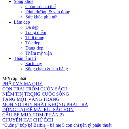
Sống khỏe
Chăm sóc cơ thể
Dinh dưỡng & vận động
Sức khỏe phụ nữ
Làm đẹp
Da đẹp
Trang điểm
Thời trang
Tóc đẹp
Dáng đẹp
Thẩm mỹ viện
Thân tâm trí
Sách hay
Sống chậm & cân bằng
Mới cập nhật
PHẬT VÀ MA QUỶ
CON TRAI TRỘM CUỐN SÁCH
NIỀM TIN TRONG CUỘC SỐNG
TẶNG MỘT VẦNG TRĂNG
MÓN NỢ DUY NHẤT KHÔNG PHẢI TRẢ
DỪNG LẠI ĐỂ MÀI RÌU SẮC HƠN
CẬU BÉ MUA CƠM (PHẦN 2)
CHUYỆN HAI CHÚ ẾCH
“Cuồng” búp bê Barbie – bà mẹ 5 con chi tiền tỷ phẫu thuật