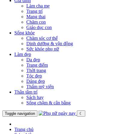
Gia đình
Làm cha mẹ
Trang trí
Mang thai
Chăm con
Giáo dục con
Sống khỏe
Chăm sóc cơ thể
Dinh dưỡng & vận động
Sức khỏe phụ nữ
Làm đẹp
Da đẹp
Trang điểm
Thời trang
Tóc đẹp
Dáng đẹp
Thẩm mỹ viện
Thân tâm trí
Sách hay
Sống chậm & cân bằng
Toggle navigation
☾
Trang chủ