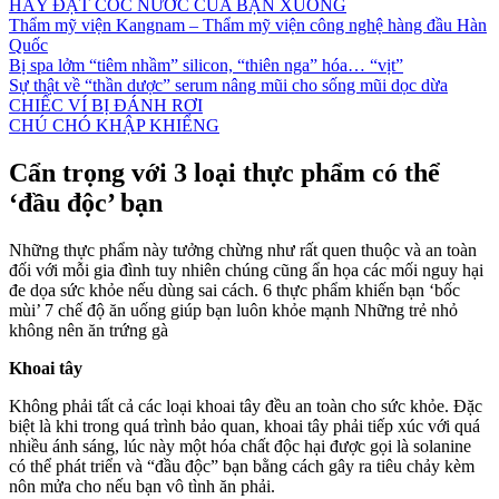
HÃY ĐẶT CỐC NƯỚC CỦA BẠN XUỐNG
Thẩm mỹ viện Kangnam – Thẩm mỹ viện công nghệ hàng đầu Hàn
Quốc
Bị spa lởm “tiêm nhầm” silicon, “thiên nga” hóa… “vịt”
Sự thật về “thần dược” serum nâng mũi cho sống mũi dọc dừa
CHIẾC VÍ BỊ ĐÁNH RƠI
CHÚ CHÓ KHẬP KHIỂNG
Cẩn trọng với 3 loại thực phẩm có thể
‘đầu độc’ bạn
Những thực phẩm này tưởng chừng như rất quen thuộc và an toàn
đối với mỗi gia đình tuy nhiên chúng cũng ẩn họa các mối nguy hại
đe dọa sức khỏe nếu dùng sai cách. 6 thực phẩm khiến bạn ‘bốc
mùi’ 7 chế độ ăn uống giúp bạn luôn khỏe mạnh Những trẻ nhỏ
không nên ăn trứng gà
Khoai tây
Không phải tất cả các loại khoai tây đều an toàn cho sức khỏe. Đặc
biệt là khi trong quá trình bảo quan, khoai tây phải tiếp xúc với quá
nhiều ánh sáng, lúc này một hóa chất độc hại được gọi là solanine
có thể phát triển và “đầu độc” bạn bằng cách gây ra tiêu chảy kèm
nôn mửa cho nếu bạn vô tình ăn phải.