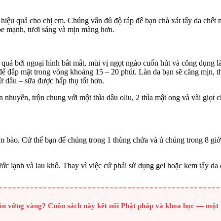
hiệu quả cho chị em. Chúng vẫn đủ độ ráp để bạn chà xát tẩy da chết 
ỏe mạnh, tươi sáng và mịn màng hơn.
 quả bởi ngoại hình bắt mắt, mùi vị ngọt ngào cuốn hút và công dụng 
 để đắp mặt trong vòng khoảng 15 – 20 phút. Làn da bạn sẽ căng mịn, 
ừ dâu – sữa được hấp thụ tốt hơn.
n nhuyễn, trộn chung với một thìa dầu oliu, 2 thìa mật ong và vài giọt 
am bào. Cứ thế bạn để chúng trong 1 thùng chứa và ủ chúng trong 8 giờ.
 lạnh và lau khô. Thay vì việc cứ phải sử dụng gel hoặc kem tẩy da ch
hần vững vàng? Cuốn sách này kết nối Phật pháp và khoa học — một 