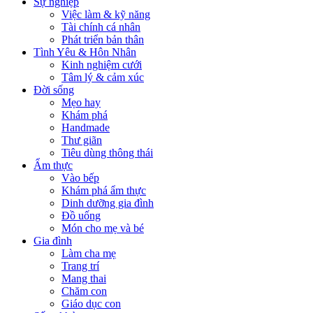
Sự nghiệp
Việc làm & kỹ năng
Tài chính cá nhân
Phát triển bản thân
Tình Yêu & Hôn Nhân
Kinh nghiệm cưới
Tâm lý & cảm xúc
Đời sống
Mẹo hay
Khám phá
Handmade
Thư giãn
Tiêu dùng thông thái
Ẩm thực
Vào bếp
Khám phá ẩm thực
Dinh dưỡng gia đình
Đồ uống
Món cho mẹ và bé
Gia đình
Làm cha mẹ
Trang trí
Mang thai
Chăm con
Giáo dục con