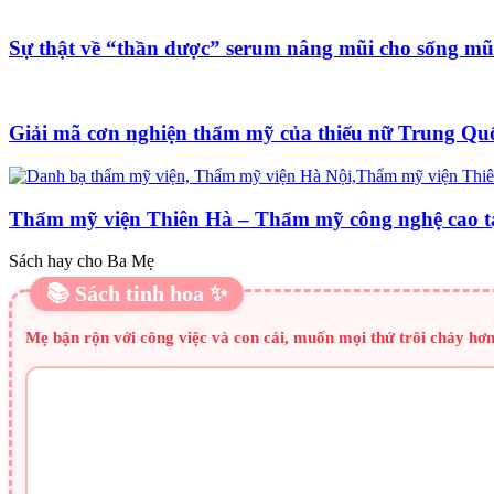
Sự thật về “thần dược” serum nâng mũi cho sống mũ
Giải mã cơn nghiện thẩm mỹ của thiếu nữ Trung Qu
Thẩm mỹ viện Thiên Hà – Thẩm mỹ công nghệ cao t
Sách hay cho Ba Mẹ
📚 Sách tinh hoa ✨
Mẹ bận rộn với công việc và con cái, muốn mọi thứ trôi chảy hơn.