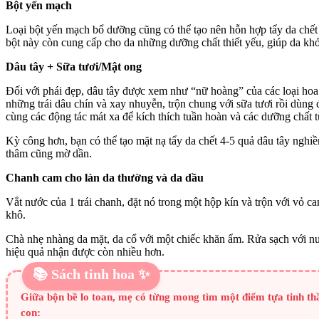
Bột yến mạch
Loại bột yến mạch bổ dưỡng cũng có thể tạo nên hỗn hợp tẩy da chết 
bột này còn cung cấp cho da những dưỡng chất thiết yếu, giúp da kh
Dâu tây + Sữa tươi/Mật ong
Đối với phái đẹp, dâu tây được xem như “nữ hoàng” của các loại hoa
những trái dâu chín và xay nhuyễn, trộn chung với sữa tươi rồi dùng
cùng các động tác mát xa để kích thích tuần hoàn và các dưỡng chất t
Kỳ công hơn, bạn có thể tạo mặt nạ tẩy da chết 4-5 quả dâu tây nghiề
thâm cũng mờ dần.
Chanh cam cho làn da thường và da dầu
Vắt nước của 1 trái chanh, đặt nó trong một hộp kín và trộn với vỏ c
khô.
Chà nhẹ nhàng da mặt, da cổ với một chiếc khăn ẩm. Rửa sạch với nước
hiệu quả nhận được còn nhiều hơn.
📚 Sách tinh hoa ✨
Giữa bộn bề lo toan, mẹ có từng mong tìm một điểm tựa tinh t
con: