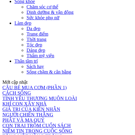
Sống khỏe
Chăm sóc cơ thể
Dinh dưỡng & vận động
Sức khỏe phụ nữ
Làm đẹp
Da đẹp
Trang điểm
Thời trang
Tóc đẹp
Dáng đẹp
Thẩm mỹ viện
Thân tâm trí
Sách hay
Sống chậm & cân bằng
Mới cập nhật
CẬU BÉ MUA CƠM (PHẦN 1)
CÁCH SỐNG
TÌNH YÊU THƯƠNG MUÔN LOÀI
KHỈ CON XÂY NHÀ
GIÁ TRỊ CỦA KIÊN NHẪN
NGƯỜI CHIẾN THẮNG
PHẬT VÀ MA QUỶ
CON TRAI TRỘM CUỐN SÁCH
NIỀM TIN TRONG CUỘC SỐNG