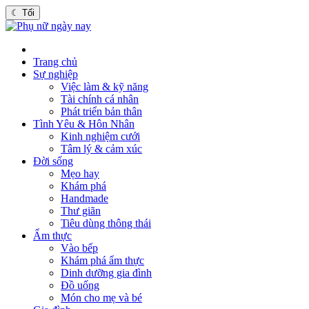
☾
Tối
Trang chủ
Sự nghiệp
Việc làm & kỹ năng
Tài chính cá nhân
Phát triển bản thân
Tình Yêu & Hôn Nhân
Kinh nghiệm cưới
Tâm lý & cảm xúc
Đời sống
Mẹo hay
Khám phá
Handmade
Thư giãn
Tiêu dùng thông thái
Ẩm thực
Vào bếp
Khám phá ẩm thực
Dinh dưỡng gia đình
Đồ uống
Món cho mẹ và bé