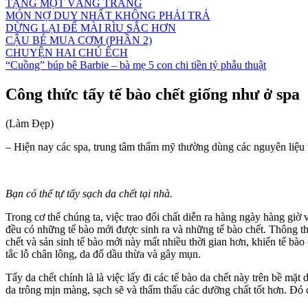
TẶNG MỘT VẦNG TRĂNG
MÓN NỢ DUY NHẤT KHÔNG PHẢI TRẢ
DỪNG LẠI ĐỂ MÀI RÌU SẮC HƠN
CẬU BÉ MUA CƠM (PHẦN 2)
CHUYỆN HAI CHÚ ẾCH
“Cuồng” búp bê Barbie – bà mẹ 5 con chi tiền tỷ phẫu thuật
Công thức tẩy tế bào chết giống như ở spa
(Làm Đẹp)
– Hiện nay các spa, trung tâm thẩm mỹ thường dùng các nguyên liệu tr
Bạn có thể tự tẩy sạch da chết tại nhà.
Trong cơ thể chúng ta, việc trao đổi chất diễn ra hàng ngày hàng giờ
đều có những tế bào mới được sinh ra và những tế bào chết. Thông thườ
chết và sản sinh tế bào mới này mất nhiều thời gian hơn, khiến tế bào 
tắc lỗ chân lông, da đổ dầu thừa và gây mụn.
Tẩy da chết chính là là việc lấy đi các tế bào da chết này trên bề mặ
da trông mịn màng, sạch sẽ và thẩm thấu các dưỡng chất tốt hơn. Đó c