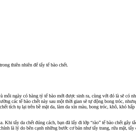
ong thiên nhiên để tẩy tế bào chết.
 và mỗi ngày có hàng tỷ tế bào mới được sinh ra, cùng với đó là sẽ có 
ng các tế bào chết này sau một thời gian sẽ tự động bong tróc, nhưng vì
chết tích tụ lại trên bề mặt da, làm da xỉn màu, bong tróc, khô, khó hấp
t da. Khi tẩy da chết đúng cách, bạn đã lấy đi lớp “rào” tế bào chết gây
hính là lý do bên cạnh những bước cơ bản như tẩy trang, rửa mặt, tẩy d