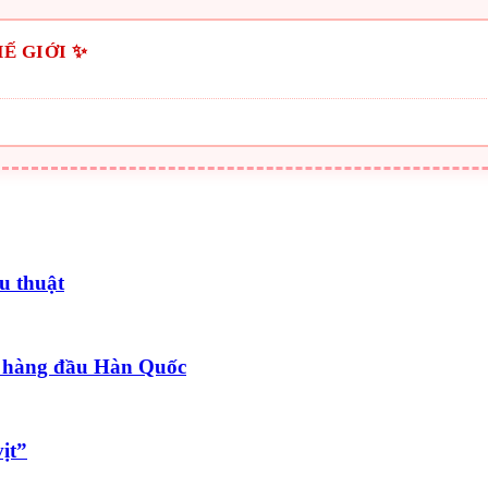
Ế GIỚI ✨
u thuật
 hàng đầu Hàn Quốc
ịt”