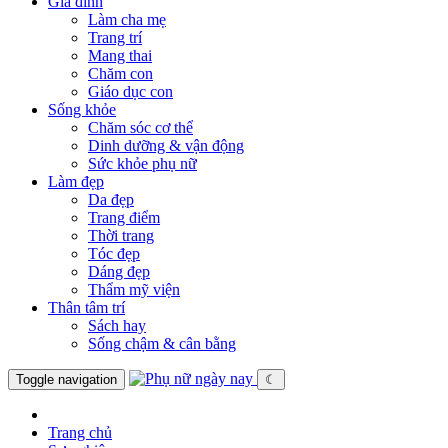
Gia đình
Làm cha mẹ
Trang trí
Mang thai
Chăm con
Giáo dục con
Sống khỏe
Chăm sóc cơ thể
Dinh dưỡng & vận động
Sức khỏe phụ nữ
Làm đẹp
Da đẹp
Trang điểm
Thời trang
Tóc đẹp
Dáng đẹp
Thẩm mỹ viện
Thân tâm trí
Sách hay
Sống chậm & cân bằng
Toggle navigation
☾
Trang chủ