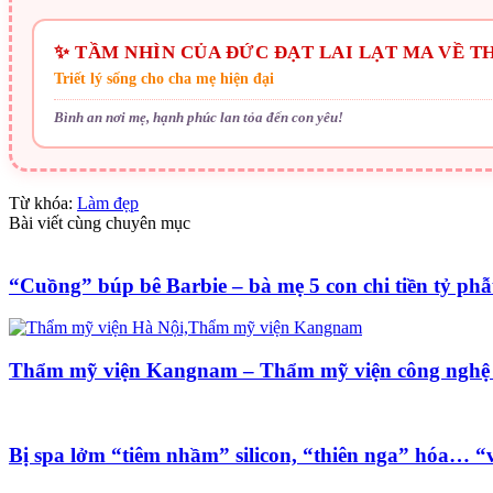
✨ TẦM NHÌN CỦA ĐỨC ĐẠT LAI LẠT MA VỀ TH
Triết lý sống cho cha mẹ hiện đại
Bình an nơi mẹ, hạnh phúc lan tỏa đến con yêu!
Từ khóa:
Làm đẹp
Bài viết cùng chuyên mục
“Cuồng” búp bê Barbie – bà mẹ 5 con chi tiền tỷ phẫ
Thẩm mỹ viện Kangnam – Thẩm mỹ viện công nghệ
Bị spa lởm “tiêm nhầm” silicon, “thiên nga” hóa… “v