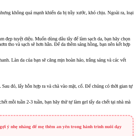
nhưng không quá mạnh khiến da bị trầy xước, khó chịu. Ngoài ra, loại
làm đẹp tuyệt diệu. Muốn dùng dâu tây để làm sạch da, bạn hãy chọn
thơm tho và sạch sẽ hơn hẳn. Để da thêm sáng hồng, bạn nên kết hợp
chanh. Làn da của bạn sẽ căng mịn hoàn hảo, trắng sáng và các vết
 Sau đó, lấy hỗn hợp ra và chà vào mặt, cổ. Để chúng có thời gian tự
ết mỗi tuần 2-3 tuần, bạn hãy thử tự làm gel tẩy da chết tại nhà mà
gợi ý nhẹ nhàng để mẹ thêm an yên trong hành trình nuôi dạy