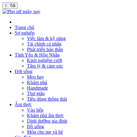
☾
Tối
Trang chủ
Sự nghiệp
Việc làm & kỹ năng
Tài chính cá nhân
Phát triển bản thân
Tình Yêu & Hôn Nhân
Kinh nghiệm cưới
Tâm lý & cảm xúc
Đời sống
Mẹo hay
Khám phá
Handmade
Thư giãn
Tiêu dùng thông thái
Ẩm thực
Vào bếp
Khám phá ẩm thực
Dinh dưỡng gia đình
Đồ uống
Món cho mẹ và bé