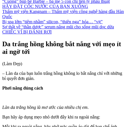
“Cuồng” búp bê Barbie – bà mẹ 5 con chi tiền tỷ phẫu thuật
HÃY ĐẶT CỐC NƯỚC CỦA BẠN XUỐNG
Thẩm mỹ viện Kangnam – Thẩm mỹ viện công nghệ hàng đầu Hàn
Quốc
Bị spa lởm “tiêm nhầm” silicon, “thiên nga” hóa… “vịt”
Sự thật về “thần dược” serum nâng mũi cho sống mũi dọc dừa
CHIẾC VÍ BỊ ĐÁNH RƠI
Da trắng hồng không bắt nắng với mẹo ít
ai ngờ tới
(Làm Đẹp)
– Làn da của bạn luôn trắng hồng không lo bắt nắng chỉ với những
bí quyết đơn giản.
Phơi nắng đúng cách
Làn da trắng hồng là mơ ước của nhiều chị em.
Bạn hãy áp dụng mẹo nhỏ dưới đây khi ra ngoài nắng:
Mỗi khi ra ngoài nắng, hãy nhớ mặc quần áo dài để hạn chế ánh