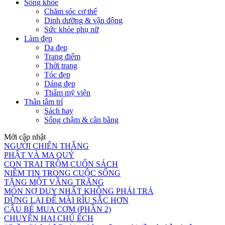
Sống khỏe
Chăm sóc cơ thể
Dinh dưỡng & vận động
Sức khỏe phụ nữ
Làm đẹp
Da đẹp
Trang điểm
Thời trang
Tóc đẹp
Dáng đẹp
Thẩm mỹ viện
Thân tâm trí
Sách hay
Sống chậm & cân bằng
Mới cập nhật
NGƯỜI CHIẾN THẮNG
PHẬT VÀ MA QUỶ
CON TRAI TRỘM CUỐN SÁCH
NIỀM TIN TRONG CUỘC SỐNG
TẶNG MỘT VẦNG TRĂNG
MÓN NỢ DUY NHẤT KHÔNG PHẢI TRẢ
DỪNG LẠI ĐỂ MÀI RÌU SẮC HƠN
CẬU BÉ MUA CƠM (PHẦN 2)
CHUYỆN HAI CHÚ ẾCH