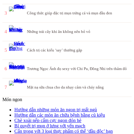
3
Công thức giúp đặc trị mụn trứng cá và mụn đầu đen
4
Những trái cây khi ăn không nên bỏ vỏ
5
Cách trị các kiểu ‘say’ thường gặp
6
Trương Ngọc Ánh đọ sexy với Chi Pu, Đông Nhi trên thảm đỏ
7
Mặt nạ sữa chua cho da nhạy cảm và cháy nắng
Món ngon
Hướng dẫn những món ăn ngon trị mất ngủ
Hướng dẫn các món ăn chữa bệnh bằng củ kiệu
Chè xoài nếp cẩm cực ngon đón hè
Bí quyết trị mụn ở lưng với yến mạch
Cẩn trọng với 3 loại thực phẩm có thể ‘đầu độc’ bạn