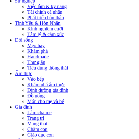
Sự nghiệp
Việc làm & kỹ năng
Tài chính cá nhân
Phát triển bản thân
Tình Yêu & Hôn Nhân
Kinh nghiệm cưới
Tâm lý & cảm xúc
Đời sống
Mẹo hay
Khám phá
Handmade
Thư giãn
Tiêu dùng thông thái
Ẩm thực
Vào bếp
Khám phá ẩm thực
Dinh dưỡng gia đình
Đồ uống
Món cho mẹ và bé
Gia đình
Làm cha mẹ
Trang trí
Mang thai
Chăm con
Giáo dục con