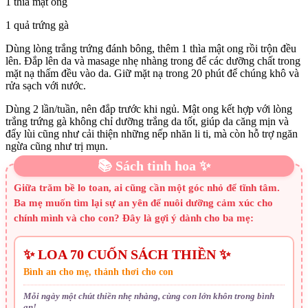
1 thìa mật ong
1 quả trứng gà
Dùng lòng trắng trứng đánh bông, thêm 1 thìa mật ong rồi trộn đều
lên. Đắp lên da và masage nhẹ nhàng trong để các dưỡng chất trong
mặt nạ thấm đều vào da. Giữ mặt nạ trong 20 phút để chúng khô và
rửa sạch với nước.
Dùng 2 lần/tuần, nên đắp trước khi ngủ. Mật ong kết hợp với lòng
trắng trứng gà không chỉ dưỡng trắng da tốt, giúp da căng mịn và
đẩy lùi cũng như cải thiện những nếp nhăn li ti, mà còn hỗ trợ ngăn
ngừa cũng như trị mụn.
📚 Sách tinh hoa ✨
Giữa trăm bề lo toan, ai cũng cần một góc nhỏ để tĩnh tâm.
Ba mẹ muốn tìm lại sự an yên để nuôi dưỡng cảm xúc cho
chính mình và cho con? Đây là gợi ý dành cho ba mẹ:
✨ LOA 70 CUỐN SÁCH THIỀN ✨
Bình an cho mẹ, thảnh thơi cho con
Mỗi ngày một chút thiền nhẹ nhàng, cùng con lớn khôn trong bình
an!