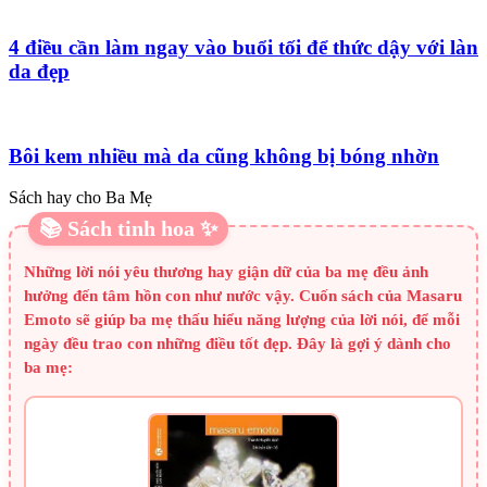
4 điều cần làm ngay vào buổi tối để thức dậy với làn
da đẹp
Bôi kem nhiều mà da cũng không bị bóng nhờn
Sách hay cho Ba Mẹ
📚 Sách tinh hoa ✨
Những lời nói yêu thương hay giận dữ của ba mẹ đều ảnh
hưởng đến tâm hồn con như nước vậy. Cuốn sách của Masaru
Emoto sẽ giúp ba mẹ thấu hiểu năng lượng của lời nói, để mỗi
ngày đều trao con những điều tốt đẹp. Đây là gợi ý dành cho
ba mẹ: