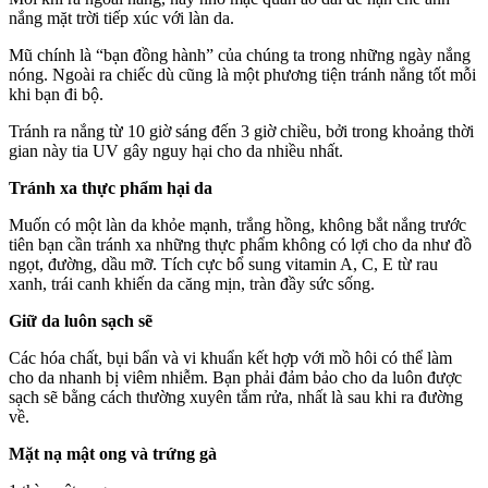
nắng mặt trời tiếp xúc với làn da.
Mũ chính là “bạn đồng hành” của chúng ta trong những ngày nắng
nóng. Ngoài ra chiếc dù cũng là một phương tiện tránh nắng tốt mỗi
khi bạn đi bộ.
Tránh ra nắng từ 10 giờ sáng đến 3 giờ chiều, bởi trong khoảng thời
gian này tia UV gây nguy hại cho da nhiều nhất.
Tránh xa thực phẩm hại da
Muốn có một làn da khỏe mạnh, trắng hồng, không bắt nắng trước
tiên bạn cần tránh xa những thực phẩm không có lợi cho da như đồ
ngọt, đường, dầu mỡ. Tích cực bổ sung vitamin A, C, E từ rau
xanh, trái canh khiến da căng mịn, tràn đầy sức sống.
Giữ da luôn sạch sẽ
Các hóa chất, bụi bẩn và vi khuẩn kết hợp với mồ hôi có thể làm
cho da nhanh bị viêm nhiễm. Bạn phải đảm bảo cho da luôn được
sạch sẽ bằng cách thường xuyên tắm rửa, nhất là sau khi ra đường
về.
Mặt nạ mật ong và trứng gà