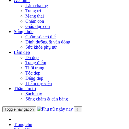
Gia đình
Làm cha mẹ
Trang trí
Mang thai
Chăm con
Giáo dục con
Sống khỏe
Chăm sóc cơ thể
Dinh dưỡng & vận động
Sức khỏe phụ nữ
Làm đẹp
Da đẹp
Trang điểm
Thời trang
Tóc đẹp
Dáng đẹp
Thẩm mỹ viện
Thân tâm trí
Sách hay
Sống chậm & cân bằng
Toggle navigation
☾
Trang chủ