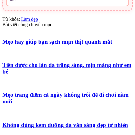
Từ khóa:
Làm đẹp
Bài viết cùng chuyên mục
Mẹo hay giúp bạn sạch mụn thịt quanh mắt
Tiên dược cho làn da trắng sáng, mịn màng như em
bé
Mẹo trang điểm cả ngày không trôi để đi chơi năm
mới
Không dùng kem dưỡng da vẫn sáng đẹp tự nhiên