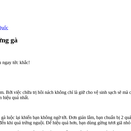
Quốc
ứng gà
u ngay tức khắc!
m. Bởi việc chữa trị hôi nách không chỉ là giữ cho vệ sinh sạch sẽ mà c
n hiệu quả nhất.
g gà luộc lại khiến bạn không ngờ tới. Đơn giản lắm, bạn chuẩn bị 2 qu
ục đến khi quả trứng nguội. Để hiệu quả hơn, bạn dùng gừng tươi giã nhỏ