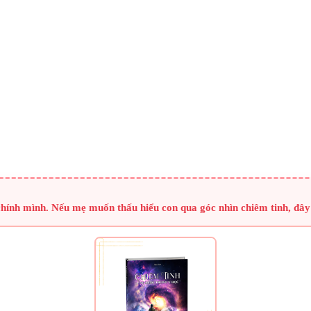
chính mình. Nếu mẹ muốn thấu hiểu con qua góc nhìn chiêm tinh, đây