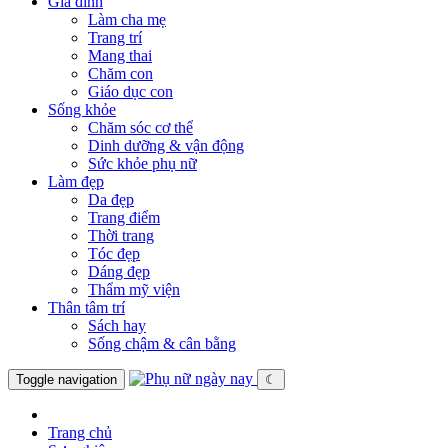
Gia đình
Làm cha mẹ
Trang trí
Mang thai
Chăm con
Giáo dục con
Sống khỏe
Chăm sóc cơ thể
Dinh dưỡng & vận động
Sức khỏe phụ nữ
Làm đẹp
Da đẹp
Trang điểm
Thời trang
Tóc đẹp
Dáng đẹp
Thẩm mỹ viện
Thân tâm trí
Sách hay
Sống chậm & cân bằng
Toggle navigation
☾
Trang chủ