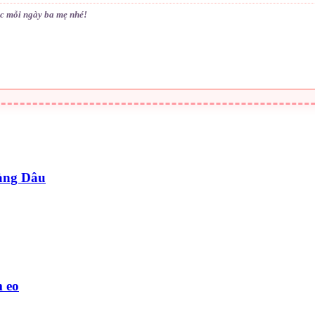
c mỗi ngày ba mẹ nhé!
àng Dâu
m eo