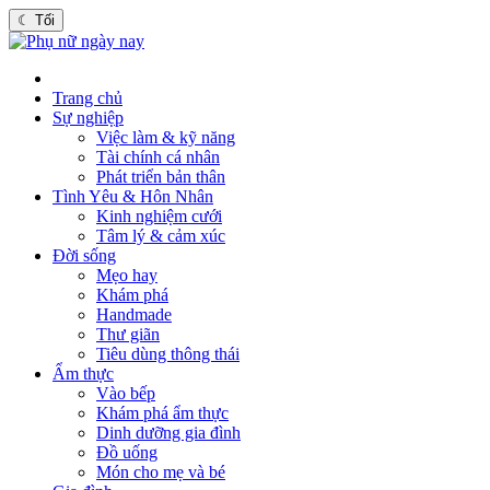
☾
Tối
Trang chủ
Sự nghiệp
Việc làm & kỹ năng
Tài chính cá nhân
Phát triển bản thân
Tình Yêu & Hôn Nhân
Kinh nghiệm cưới
Tâm lý & cảm xúc
Đời sống
Mẹo hay
Khám phá
Handmade
Thư giãn
Tiêu dùng thông thái
Ẩm thực
Vào bếp
Khám phá ẩm thực
Dinh dưỡng gia đình
Đồ uống
Món cho mẹ và bé