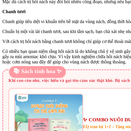
Mặc dù cách trị hôi nách này đòi hỏi nhiều công đoạn, nhưng nếu bạn 
Chanh tươi
Chanh giúp tiêu diệt vi khuẩn trên bề mặt da vùng nách, đồng thời hò
Chuẩn bị một vài lát chanh tươi, sau khi tắm sạch, bạn chà xát nhẹ 
Với cách trị hôi nách bằng chanh tươi không chỉ giúp cơ thể thoải mái
Có nhiều bạn quan niệm rằng hôi nách là do không chú ý vệ sinh gây n
gây ra mùi amoniac khó chịu. Vì vậy kinh nghiệm chữa hôi nách hiệu
hoặc cơm nóng sau đây để giúp cho vùng nách được thông thoáng.
📚 Sách tinh hoa ✨
Khi con còn nhỏ, việc hiểu và gọi tên cảm xúc thật khó. Bộ sác
✨ COMBO NUÔI DƯỠ
EQ trọn bộ 1+2 – Tặng sti