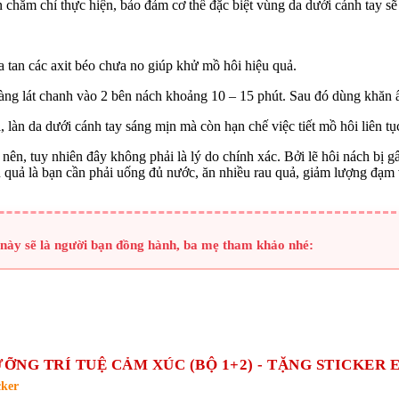
chăm chỉ thực hiện, bảo đảm cơ thể đặc biệt vùng da dưới cánh tay sẽ r
a tan các axit béo chưa no giúp khử mồ hôi hiệu quả.
nhàng lát chanh vào 2 bên nách khoảng 10 – 15 phút. Sau đó dùng khăn 
, làn da dưới cánh tay sáng mịn mà còn hạn chế việc tiết mồ hôi liên tụ
ên, tuy nhiên đây không phải là lý do chính xác. Bởi lẽ hôi nách bị g
 quả là bạn cần phải uống đủ nước, ăn nhiều rau quả, giảm lượng đạm
h này sẽ là người bạn đồng hành, ba mẹ tham khảo nhé:
NG TRÍ TUỆ CẢM XÚC (BỘ 1+2) - TẶNG STICKER 
cker