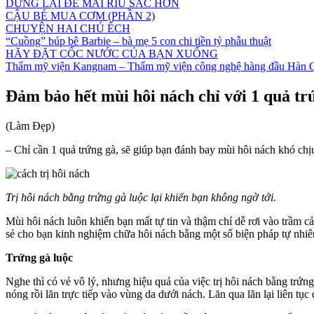
DỪNG LẠI ĐỂ MÀI RÌU SẮC HƠN
CẬU BÉ MUA CƠM (PHẦN 2)
CHUYỆN HAI CHÚ ẾCH
“Cuồng” búp bê Barbie – bà mẹ 5 con chi tiền tỷ phẫu thuật
HÃY ĐẶT CỐC NƯỚC CỦA BẠN XUỐNG
Thẩm mỹ viện Kangnam – Thẩm mỹ viện công nghệ hàng đầu Hàn 
Đảm bảo hết mùi hôi nách chỉ với 1 quả tr
(Làm Đẹp)
– Chỉ cần 1 quả trứng gà, sẽ giúp bạn đánh bay mùi hôi nách khó chị
Trị hôi nách bằng trứng gà luộc lại khiến bạn không ngờ tới.
Mùi hôi nách luôn khiến bạn mất tự tin và thậm chí dễ rơi vào trầm cả
sẻ cho bạn kinh nghiệm chữa hôi nách bằng một số biện pháp tự nhiê
Trứng gà luộc
Nghe thì có vẻ vô lý, nhưng hiệu quả của việc trị hôi nách bằng trứn
nóng rồi lăn trực tiếp vào vùng da dưới nách. Lăn qua lăn lại liên t