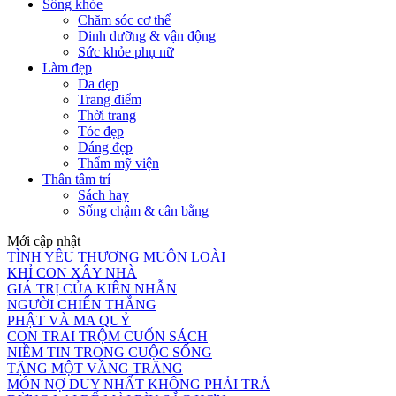
Sống khỏe
Chăm sóc cơ thể
Dinh dưỡng & vận động
Sức khỏe phụ nữ
Làm đẹp
Da đẹp
Trang điểm
Thời trang
Tóc đẹp
Dáng đẹp
Thẩm mỹ viện
Thân tâm trí
Sách hay
Sống chậm & cân bằng
Mới cập nhật
TÌNH YÊU THƯƠNG MUÔN LOÀI
KHỈ CON XÂY NHÀ
GIÁ TRỊ CỦA KIÊN NHẪN
NGƯỜI CHIẾN THẮNG
PHẬT VÀ MA QUỶ
CON TRAI TRỘM CUỐN SÁCH
NIỀM TIN TRONG CUỘC SỐNG
TẶNG MỘT VẦNG TRĂNG
MÓN NỢ DUY NHẤT KHÔNG PHẢI TRẢ