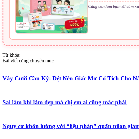
Cùng con làm bạn với cảm xú
Từ khóa:
Bài viết cùng chuyên mục
Váy Cưới Cầu Kỳ: Dệt Nên Giấc Mơ Cổ Tích Cho N
Sai lầm khi làm đẹp mà chị em ai cũng mắc phải
Nguy cơ khôn lường với “liệu pháp” quấn nilon giả