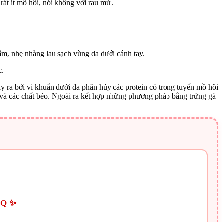
ất ít mồ hôi, nói không với rau mùi.
ấm, nhẹ nhàng lau sạch vùng da dưới cánh tay.
c.
ây ra bởi vi khuẩn dưới da phân hủy các protein có trong tuyến mồ hôi
 và các chất béo. Ngoài ra kết hợp những phương pháp bằng trứng gà
EQ ✨