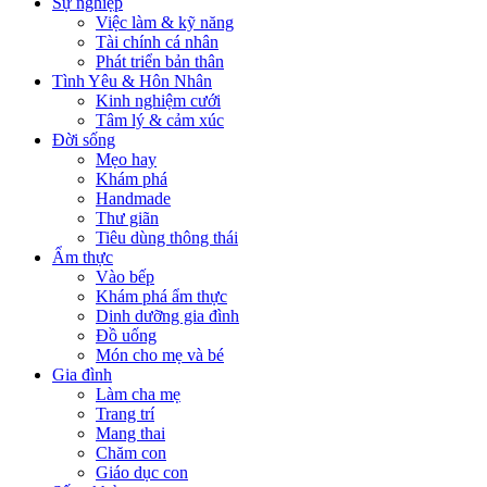
Sự nghiệp
Việc làm & kỹ năng
Tài chính cá nhân
Phát triển bản thân
Tình Yêu & Hôn Nhân
Kinh nghiệm cưới
Tâm lý & cảm xúc
Đời sống
Mẹo hay
Khám phá
Handmade
Thư giãn
Tiêu dùng thông thái
Ẩm thực
Vào bếp
Khám phá ẩm thực
Dinh dưỡng gia đình
Đồ uống
Món cho mẹ và bé
Gia đình
Làm cha mẹ
Trang trí
Mang thai
Chăm con
Giáo dục con