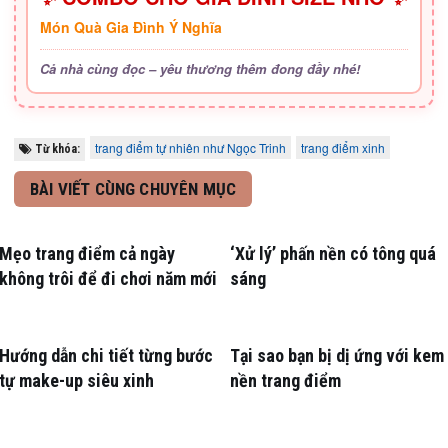
Món Quà Gia Đình Ý Nghĩa
Cả nhà cùng đọc – yêu thương thêm đong đầy nhé!
trang điểm tự nhiên như Ngọc Trinh
trang điểm xinh
Từ khóa:
BÀI VIẾT CÙNG CHUYÊN MỤC
Mẹo trang điểm cả ngày
‘Xử lý’ phấn nền có tông quá
không trôi để đi chơi năm mới
sáng
Hướng dẫn chi tiết từng bước
Tại sao bạn bị dị ứng với kem
tự make-up siêu xinh
nền trang điểm