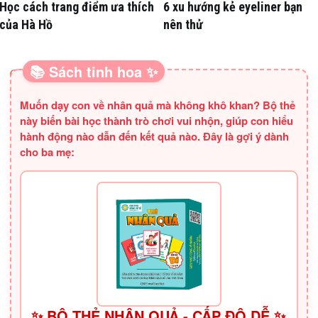
Học cách trang điểm ưa thích
6 xu hướng kẻ eyeliner bạn
của Hà Hồ
nên thử
📚 Sách tinh hoa ✨
SÁCH HAY CHO BA MẸ
Muốn dạy con về nhân quả mà không khô khan? Bộ thẻ
này biến bài học thành trò chơi vui nhộn, giúp con hiểu
hành động nào dẫn đến kết quả nào. Đây là gợi ý dành
cho ba mẹ:
✨ BỘ THẺ NHÂN QUẢ - CẤP ĐỘ DỄ ✨