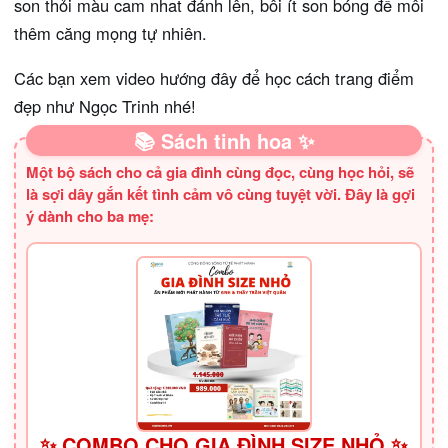
son thỏi màu cam nhat đánh lên, bôi ít son bóng để môi
thêm căng mọng tự nhiên.
Các bạn xem video hướng đây để học cách trang điểm
đẹp như Ngọc Trinh nhé!
📚 Sách tinh hoa ✨
Một bộ sách cho cả gia đình cùng đọc, cùng học hỏi, sẽ
là sợi dây gắn kết tình cảm vô cùng tuyệt vời. Đây là gợi
ý dành cho ba mẹ:
✨ COMBO CHO GIA ĐÌNH SIZE NHỎ ✨