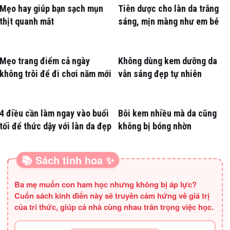
Mẹo hay giúp bạn sạch mụn
Tiên dược cho làn da trắng
thịt quanh mắt
sáng, mịn màng như em bé
Mẹo trang điểm cả ngày
Không dùng kem dưỡng da
không trôi để đi chơi năm mới
vẫn sáng đẹp tự nhiên
4 điều cần làm ngay vào buổi
Bôi kem nhiều mà da cũng
tối để thức dậy với làn da đẹp
không bị bóng nhờn
📚 Sách tinh hoa ✨
SÁCH HAY CHO BA MẸ
Ba mẹ muốn con ham học nhưng không bị áp lực?
Cuốn sách kinh điển này sẽ truyền cảm hứng về giá trị
của tri thức, giúp cả nhà cùng nhau trân trọng việc học.