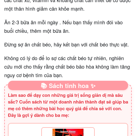
các chất xơ, vitamin và khoáng chất cần thiết để có được
một thân hình giảm cân khỏe mạnh.
Ăn 2-3 bữa ăn mỗi ngày . Nếu bạn thấy mình đói vào
buổi chiều, thêm một bữa ăn.
Đừng sợ ăn chất béo, hãy kết bạn với chất béo thực vật.
Không có lý do để lo sợ các chất béo tự nhiên, nghiên
cứu mới cho thấy rằng chất béo bão hòa không làm tăng
nguy cơ bệnh tim của bạn.
📚 Sách tinh hoa ✨
Làm sao để dạy con những giá trị sống giản dị mà sâu
sắc? Cuốn sách từ một doanh nhân thành đạt sẽ giúp ba
mẹ có thêm những bài học quý giá để chia sẻ với con.
Đây là gợi ý dành cho ba mẹ: