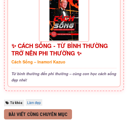
✨ CÁCH SỐNG - TỪ BÌNH THƯỜNG
TRỞ NÊN PHI THƯỜNG ✨
Cách Sống – Inamori Kazuo
Từ bình thường đến phi thường – cùng con học cách sống
đẹp nhé!
Làm đẹp
Từ khóa:
BÀI VIẾT CÙNG CHUYÊN MỤC