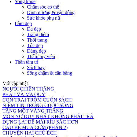
Sống khỏe
Chăm sóc cơ thể
Dinh dưỡng & vận động
Sức khỏe phụ nữ
Làm đẹp
Da đẹp
Trang điểm
Thời trang
Tóc đẹp
Dáng đẹp
Thẩm mỹ viện
Thân tâm trí
Sách hay
Sống chậm & cân bằng
Mới cập nhật
NGƯỜI CHIẾN THẮNG
PHẬT VÀ MA QUỶ
CON TRAI TRỘM CUỐN SÁCH
NIỀM TIN TRONG CUỘC SỐNG
TẶNG MỘT VẦNG TRĂNG
MÓN NỢ DUY NHẤT KHÔNG PHẢI TRẢ
DỪNG LẠI ĐỂ MÀI RÌU SẮC HƠN
CẬU BÉ MUA CƠM (PHẦN 2)
CHUYỆN HAI CHÚ ẾCH