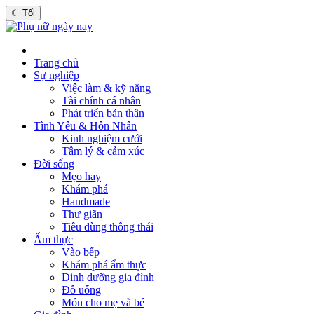
☾
Tối
Trang chủ
Sự nghiệp
Việc làm & kỹ năng
Tài chính cá nhân
Phát triển bản thân
Tình Yêu & Hôn Nhân
Kinh nghiệm cưới
Tâm lý & cảm xúc
Đời sống
Mẹo hay
Khám phá
Handmade
Thư giãn
Tiêu dùng thông thái
Ẩm thực
Vào bếp
Khám phá ẩm thực
Dinh dưỡng gia đình
Đồ uống
Món cho mẹ và bé