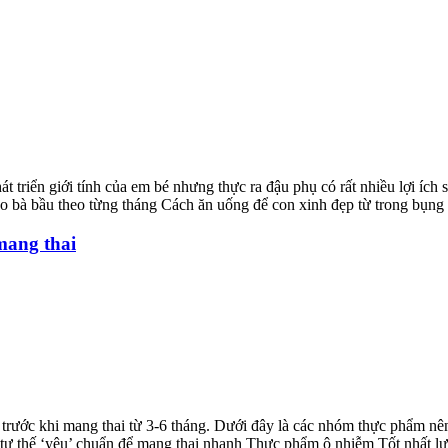
át triển giới tính của em bé nhưng thực ra đậu phụ có rất nhiều lợi ích
 bà bầu theo từng tháng Cách ăn uống để con xinh đẹp từ trong bụng 
mang thai
rước khi mang thai từ 3-6 tháng. Dưới đây là các nhóm thực phẩm nên 
 tư thế ‘yêu’ chuẩn để mang thai nhanh Thực phẩm ô nhiễm Tốt nhất lựa