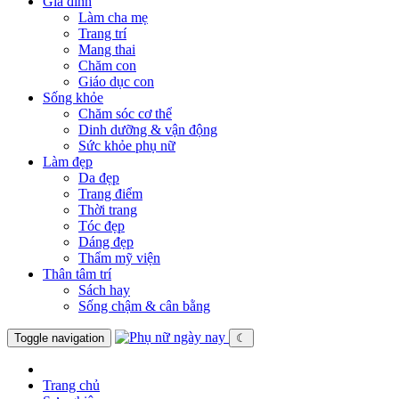
Gia đình
Làm cha mẹ
Trang trí
Mang thai
Chăm con
Giáo dục con
Sống khỏe
Chăm sóc cơ thể
Dinh dưỡng & vận động
Sức khỏe phụ nữ
Làm đẹp
Da đẹp
Trang điểm
Thời trang
Tóc đẹp
Dáng đẹp
Thẩm mỹ viện
Thân tâm trí
Sách hay
Sống chậm & cân bằng
Toggle navigation
☾
Trang chủ