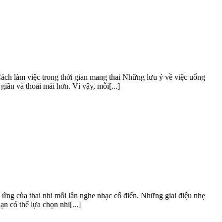
ch làm việc trong thời gian mang thai Những lưu ý về việc uống
ãn và thoải mái hơn. Vì vậy, mỗi[...]
n ứng của thai nhi mỗi lần nghe nhạc cổ điển. Những giai điệu nhẹ
n có thể lựa chọn nhi[...]