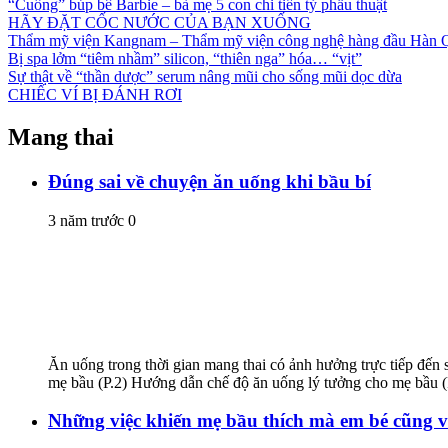
“Cuồng” búp bê Barbie – bà mẹ 5 con chi tiền tỷ phẫu thuật
HÃY ĐẶT CỐC NƯỚC CỦA BẠN XUỐNG
Thẩm mỹ viện Kangnam – Thẩm mỹ viện công nghệ hàng đầu Hàn 
Bị spa lởm “tiêm nhầm” silicon, “thiên nga” hóa… “vịt”
Sự thật về “thần dược” serum nâng mũi cho sống mũi dọc dừa
CHIẾC VÍ BỊ ĐÁNH RƠI
Mang thai
Đúng sai về chuyện ăn uống khi bầu bí
3 năm trước
0
Ăn uống trong thời gian mang thai có ảnh hưởng trực tiếp đến 
mẹ bầu (P.2) Hướng dẫn chế độ ăn uống lý tưởng cho mẹ bầu (P
Những việc khiến mẹ bầu thích mà em bé cũng v