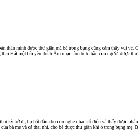
n thân mình được thư giãn mà bé trong bụng cũng cảm thấy vui vẻ. Cá
hai Hát một bài yêu thích Âm nhạc làm tinh thần con người được thư gi
thai kỳ trở đi, họ bắt đầu cho con nghe nhạc cổ điển và thấy được phả
của bà mẹ và cả thai nhi, cho bé được thư giãn khi ở trong bụng mẹ. Bạ