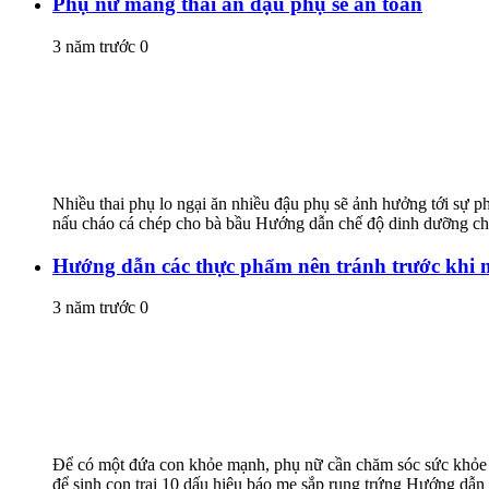
Phụ nữ mang thai ăn đậu phụ sẽ an toàn
3 năm trước
0
Nhiều thai phụ lo ngại ăn nhiều đậu phụ sẽ ảnh hưởng tới sự ph
nấu cháo cá chép cho bà bầu Hướng dẫn chế độ dinh dưỡng cho
Hướng dẫn các thực phẩm nên tránh trước khi 
3 năm trước
0
Để có một đứa con khỏe mạnh, phụ nữ cần chăm sóc sức khỏe t
để sinh con trai 10 dấu hiệu báo mẹ sắp rụng trứng Hướng dẫn