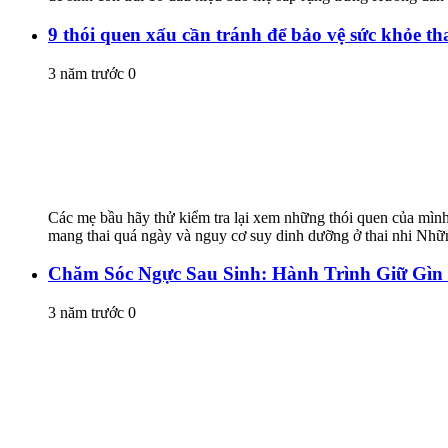
9 thói quen xấu cần tránh để bảo vệ sức khỏe th
3 năm trước
0
Các mẹ bầu hãy thử kiểm tra lại xem những thói quen của mình
mang thai quá ngày và nguy cơ suy dinh dưỡng ở thai nhi Nhữn
Chăm Sóc Ngực Sau Sinh: Hành Trình Giữ Gìn
3 năm trước
0