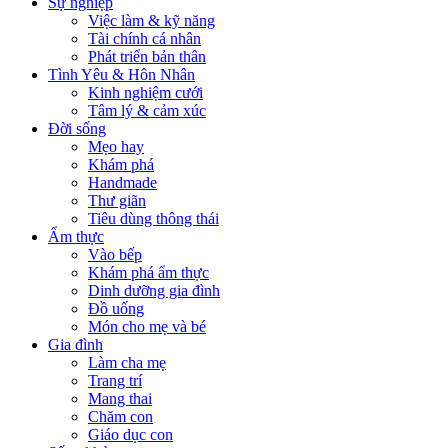
Sự nghiệp
Việc làm & kỹ năng
Tài chính cá nhân
Phát triển bản thân
Tình Yêu & Hôn Nhân
Kinh nghiệm cưới
Tâm lý & cảm xúc
Đời sống
Mẹo hay
Khám phá
Handmade
Thư giãn
Tiêu dùng thông thái
Ẩm thực
Vào bếp
Khám phá ẩm thực
Dinh dưỡng gia đình
Đồ uống
Món cho mẹ và bé
Gia đình
Làm cha mẹ
Trang trí
Mang thai
Chăm con
Giáo dục con