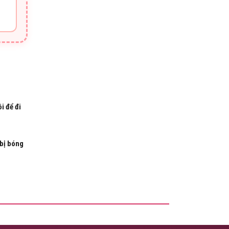
i để đi
bị bóng