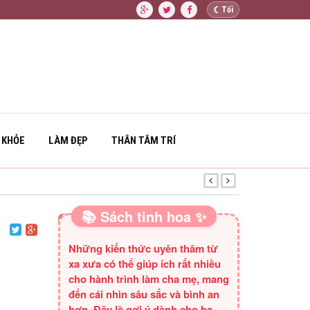
☾
Tối
 KHỎE
LÀM ĐẸP
THÂN TÂM TRÍ
GIÁ TRỊ CỦA KIÊ
📚 Sách tinh hoa ✨
SÁCH HAY CHO BA MẸ
Những kiến thức uyên thâm từ
xa xưa có thể giúp ích rất nhiều
cho hành trình làm cha mẹ, mang
đến cái nhìn sâu sắc và bình an
hơn. Đây là gợi ý dành cho ba