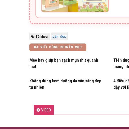
Làm đẹp
Từ khóa:
BÀI VIẾT CÙNG CHUYÊN MỤC
Mẹo hay giúp bạn sạch mụn thịt quanh
Tiên dượ
mắt
màng nh
Không dùng kem dưỡng da vẫn sáng đẹp
4 điều c
tự nhiên
dậy với 
VIDEO