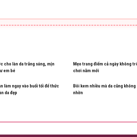
c cho làn da trắng sáng, mịn
Mẹo trang điểm cả ngày không trô
ư em bé
chơi năm mới
ần làm ngay vào buổi tối để thức
Bôi kem nhiều mà da cũng không 
làn da đẹp
nhờn