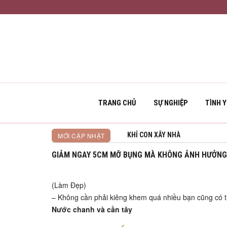
TRANG CHỦ
SỰ NGHIỆP
TÌNH 
KHỈ CON XÂY NHÀ
MỚI CẬP NHẬT
GIẢM NGAY 5CM MỠ BỤNG MÀ KHÔNG ẢNH HƯỞNG 
(Làm Đẹp)
– Không cần phải kiêng khem quá nhiều bạn cũng có 
Nước chanh và cần tây