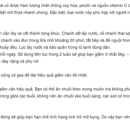
 sẽ có được hàm lượng chất chống oxy hóa, pectin và nguồn vitamin C d
diệt mỡ thừa nhanh chóng. Đặc biệt, loại nước này phù hợp với người 
 cần tây và cắt thành từng khúc. Chanh vắt lấy nước, vỏ chanh thái s
vỏ chanh vào đun trong lửa nhỏ khoảng 20 phút, tắt bếp và để nguội tro
khuấy đều. Lọc lấy nước và bảo quản trong tủ lạnh dùng dần.
i ngày. Sử dụng liên tục trong 2 tuần sẽ giúp bạn giảm ít nhất 5kg. –
ạ dày nặng và phụ nữ
ồ uống có gas để đạt hiệu quả giảm cân tốt nhất.
giảm cân hiệu quả. Bạn có thể ăn chuối theo mong muốn mà không phả
trong giữa các buổi, không nên ăn chuối vào buổi sáng, các axit có tro
i đứng sẽ giúp bạn hạn chế tình trạng tích trữ mỡ bụng. Do vậy bạn nê