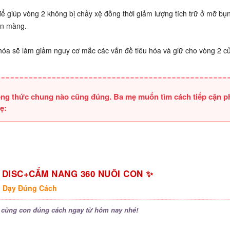
ể giúp vòng 2 không bị chảy xệ đồng thời giảm lượng tích trữ ở mỡ bụ
ịn màng.
 hóa sẽ làm giảm nguy cơ mắc các vấn đề tiêu hóa và giữ cho vòng 2 c
 công thức chung nào cũng đúng. Ba mẹ muốn tìm cách tiếp cận p
ẹ:
 DISC+CẨM NANG 360 NUÔI CON ✨
· Dạy Đúng Cách
cùng con đúng cách ngay từ hôm nay nhé!