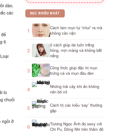
ồi dào.
mắc các
ĐỌC NHIỀU NHẤT
Cách làm mụn tự “chui” ra mà
1
không cần nặn
ợ để
ng 6
2 cách giúp da luôn trắng
2
hồng, mịn màng và không bắt
nắng
 Loại
Công thức giúp đặc trị mụn
3
trứng cá và mụn đầu đen
Những trái cây khi ăn không
4
nên bỏ vỏ
i lo
ng chuối
Cách trị các kiểu ‘say’ thường
5
gặp
n ngồi ở
Trương Ngọc Ánh đọ sexy với
6
Chi Pu, Đông Nhi trên thảm đỏ