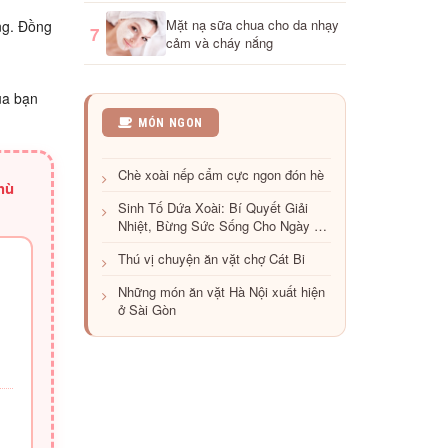
Mặt nạ sữa chua cho da nhạy
ng. Đồng
7
cảm và cháy nắng
ủa bạn
Lang
MÓN NGON
thang
thưởng
Chè xoài nếp cẩm cực ngon đón hè
thức
hù
ẩm
Sinh Tố Dứa Xoài: Bí Quyết Giải
thực
Nhiệt, Bừng Sức Sống Cho Ngày Hè
mùa
Năng Động
đông
Thú vị chuyện ăn vặt chợ Cát Bi
Hà
Nội
Những món ăn vặt Hà Nội xuất hiện
ở Sài Gòn