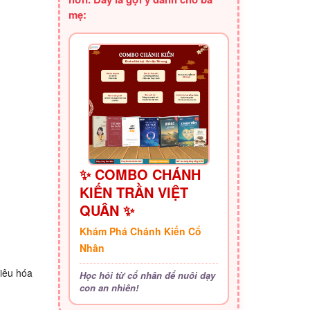
mẹ:
✨ COMBO CHÁNH
KIẾN TRẦN VIỆT
QUÂN ✨
Khám Phá Chánh Kiến Cổ
Nhân
tiêu hóa
Học hỏi từ cổ nhân để nuôi dạy
con an nhiên!