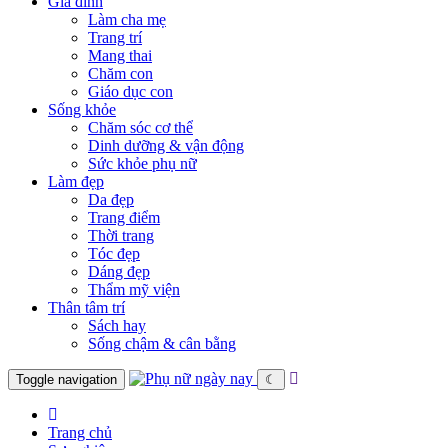
Gia đình
Làm cha mẹ
Trang trí
Mang thai
Chăm con
Giáo dục con
Sống khỏe
Chăm sóc cơ thể
Dinh dưỡng & vận động
Sức khỏe phụ nữ
Làm đẹp
Da đẹp
Trang điểm
Thời trang
Tóc đẹp
Dáng đẹp
Thẩm mỹ viện
Thân tâm trí
Sách hay
Sống chậm & cân bằng
Toggle navigation
☾
Trang chủ