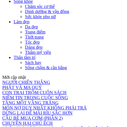
Sống khỏe
Chăm sóc cơ thể
Dinh dưỡng & vận động
Sức khỏe phụ nữ
Làm đẹp
Da đẹp
Trang điểm
Thời trang
Tóc đẹp
Dáng đẹp
Thẩm mỹ viện
Thân tâm trí
Sách hay
Sống chậm & cân bằng
Mới cập nhật
NGƯỜI CHIẾN THẮNG
PHẬT VÀ MA QUỶ
CON TRAI TRỘM CUỐN SÁCH
NIỀM TIN TRONG CUỘC SỐNG
TẶNG MỘT VẦNG TRĂNG
MÓN NỢ DUY NHẤT KHÔNG PHẢI TRẢ
DỪNG LẠI ĐỂ MÀI RÌU SẮC HƠN
CẬU BÉ MUA CƠM (PHẦN 2)
CHUYỆN HAI CHÚ ẾCH