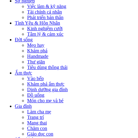
Sự nghiệp
Việc làm & kỹ năng
Tài chính cá nhân
Phát triển bản thân
Tình Yêu & Hôn Nhân
Kinh nghiệm cưới
Tâm lý & cảm xúc
Đời sống
Mẹo hay
Khám phá
Handmade
Thư giãn
Tiêu dùng thông thái
Ẩm thực
Vào bếp
Khám phá ẩm thực
Dinh dưỡng gia đình
Đồ uống
Món cho mẹ và bé
Gia đình
Làm cha mẹ
Trang trí
Mang thai
Chăm con
Giáo dục con