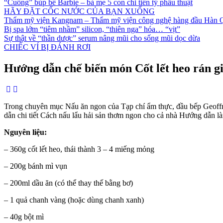
“Cuồng” búp bê Barbie – bà mẹ 5 con chi tiền tỷ phẫu thuật
HÃY ĐẶT CỐC NƯỚC CỦA BẠN XUỐNG
Thẩm mỹ viện Kangnam – Thẩm mỹ viện công nghệ hàng đầu Hàn 
Bị spa lởm “tiêm nhầm” silicon, “thiên nga” hóa… “vịt”
Sự thật về “thần dược” serum nâng mũi cho sống mũi dọc dừa
CHIẾC VÍ BỊ ĐÁNH RƠI
Hướng dẫn chế biến món Cốt lết heo rán gi
Trong chuyên mục Nấu ăn ngon của Tạp chí ẩm thực, đầu bếp Geoffre
dẫn chi tiết Cách nấu lẩu hải sản thơm ngon cho cả nhà Hướng dẫn 
Nguyên liệu:
– 360g cốt lết heo, thái thành 3 – 4 miếng mỏng
– 200g bánh mì vụn
– 200ml dầu ăn (có thể thay thế bằng bơ)
– 1 quả chanh vàng (hoặc dùng chanh xanh)
– 40g bột mì