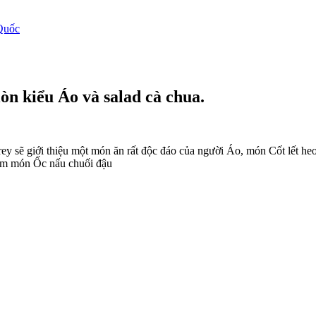
Quốc
òn kiểu Áo và salad cà chua.
y sẽ giới thiệu một món ăn rất độc đáo của người Áo, món Cốt lết he
làm món Ốc nấu chuối đậu