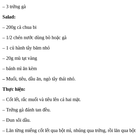
– 3 trứng gà
Salad:
– 200g cà chua bi
– 1/2 chén nước dùng bò hoặc gà
– 1 củ hành tây băm nhỏ
– 20g mù tạt vàng
– bánh mì ăn kèm
–
Muối, tiêu, dầu ăn, ngò tây thái nhỏ.
Thực hiện:
– Cốt lết, rắc muối và tiêu lên cả hai mặt.
– Trứng gà đánh tan đều.
– Đun sôi dầu.
– Lăn từng miếng cốt lết qua bột mì, nhúng qua trứng, rồi lăn qua bộ