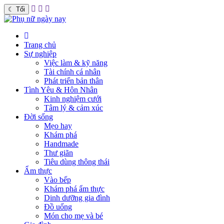
☾
Tối
Trang chủ
Sự nghiệp
Việc làm & kỹ năng
Tài chính cá nhân
Phát triển bản thân
Tình Yêu & Hôn Nhân
Kinh nghiệm cưới
Tâm lý & cảm xúc
Đời sống
Mẹo hay
Khám phá
Handmade
Thư giãn
Tiêu dùng thông thái
Ẩm thực
Vào bếp
Khám phá ẩm thực
Dinh dưỡng gia đình
Đồ uống
Món cho mẹ và bé