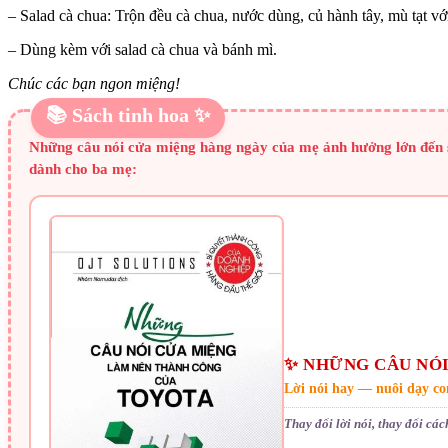
– Salad cà chua: Trộn đều cà chua, nước dùng, củ hành tây, mù tạt với
– Dùng kèm với salad cà chua và bánh mì.
Chúc các bạn ngon miệng!
📚 Sách tinh hoa ✨
Những câu nói cửa miệng hàng ngày của mẹ ảnh hưởng lớn đến s
dành cho ba mẹ:
✨ NHỮNG CÂU NÓI
Lời nói hay — nuôi dạy co
Thay đổi lời nói, thay đổi cá