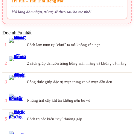
Trí Tuệ – Trái Tim Rộng Mở
Mở lòng đón nhận, trí tuệ sẽ theo sau ba mẹ nhé!
Đọc nhiều nhất
1
Cách làm mụn tự “chui” ra mà không cần nặn
2
2 cách giúp da luôn trắng hồng, mịn màng và không bắt nắng
3
Công thức giúp đặc trị mụn trứng cá và mụn đầu đen
4
Những trái cây khi ăn không nên bỏ vỏ
5
Cách trị các kiểu ‘say’ thường gặp