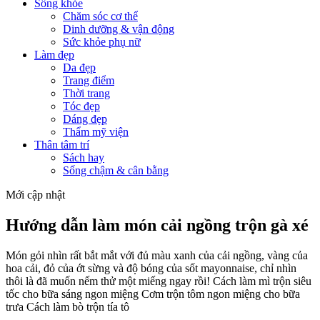
Sống khỏe
Chăm sóc cơ thể
Dinh dưỡng & vận động
Sức khỏe phụ nữ
Làm đẹp
Da đẹp
Trang điểm
Thời trang
Tóc đẹp
Dáng đẹp
Thẩm mỹ viện
Thân tâm trí
Sách hay
Sống chậm & cân bằng
Mới cập nhật
Hướng dẫn làm món cải ngồng trộn gà xé
Món gỏi nhìn rất bắt mắt với đủ màu xanh của cải ngồng, vàng của
hoa cải, đỏ của ớt sừng và độ bóng của sốt mayonnaise, chỉ nhìn
thôi là đã muốn nếm thử một miếng ngay rồi! Cách làm mì trộn siêu
tốc cho bữa sáng ngon miệng Cơm trộn tôm ngon miệng cho bữa
trưa Cách làm bò trộn tía tô