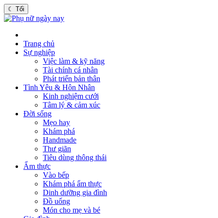
☾
Tối
Trang chủ
Sự nghiệp
Việc làm & kỹ năng
Tài chính cá nhân
Phát triển bản thân
Tình Yêu & Hôn Nhân
Kinh nghiệm cưới
Tâm lý & cảm xúc
Đời sống
Mẹo hay
Khám phá
Handmade
Thư giãn
Tiêu dùng thông thái
Ẩm thực
Vào bếp
Khám phá ẩm thực
Dinh dưỡng gia đình
Đồ uống
Món cho mẹ và bé