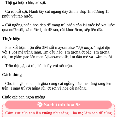
– Thịt gà luộc chín, xé sợi.
– Cà rốt cắt sợi. Hành tây cắt ngang dày 2mm, ướp 1m đường 15
phút, vắt ráo nước.
– Cải ngồng phần hoa đẹp để trang trí, phần còn lại tước bỏ xơ, luộc
qua nước sôi, xả nước lạnh để ráo, cắt khúc 5cm, xếp lên dĩa.
Thực hiện
– Pha xốt trộn: trộn đều 3M xốt mayonnaise
“Aji-mayo”
ngọt dịu
với 1.5M mè trắng rang, 1m dầu hào, 1m tương ớt bắc, 1m tương
cà, 1m giấm gạo lên men Aji-no-moto®, 1m dầu mè và 1/4m muối.
– Trộn thịt gà, cà rốt, hành tây với xốt trộn.
Cách dùng
– Cho thịt gà lên chính giữa cọng cải ngồng, rắc mè trắng rang lên
trên. Trang trí với húng lủi, ớt sợi và hoa cải ngồng.
Chúc các bạn ngon miệng!
📚 Sách tinh hoa ✨
Cảm xúc của con lên xuống như sóng – ba mẹ làm sao để cùng