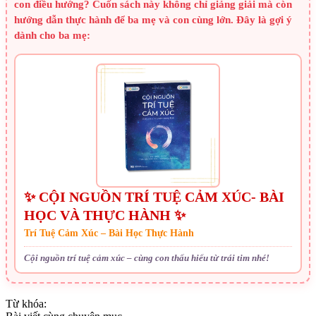
con điều hướng? Cuốn sách này không chỉ giảng giải mà còn
hướng dẫn thực hành để ba mẹ và con cùng lớn. Đây là gợi ý
dành cho ba mẹ:
✨ CỘI NGUỒN TRÍ TUỆ CẢM XÚC- BÀI
HỌC VÀ THỰC HÀNH ✨
Trí Tuệ Cảm Xúc – Bài Học Thực Hành
Cội nguồn trí tuệ cảm xúc – cùng con thấu hiểu từ trái tim nhé!
Từ khóa: