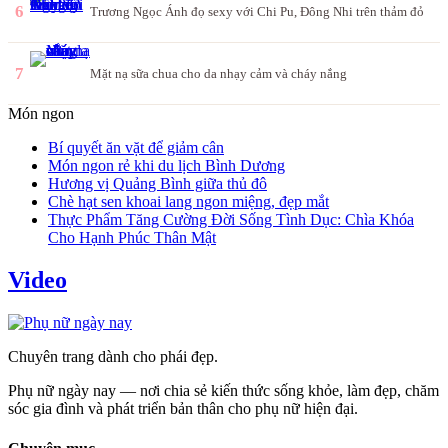
6
Trương Ngọc Ánh đọ sexy với Chi Pu, Đông Nhi trên thảm đỏ
7
Mặt nạ sữa chua cho da nhạy cảm và cháy nắng
Món ngon
Bí quyết ăn vặt để giảm cân
Món ngon rẻ khi du lịch Bình Dương
Hương vị Quảng Bình giữa thủ đô
Chè hạt sen khoai lang ngon miệng, đẹp mắt
Thực Phẩm Tăng Cường Đời Sống Tình Dục: Chìa Khóa
Cho Hạnh Phúc Thân Mật
Video
Chuyên trang dành cho phái đẹp.
Phụ nữ ngày nay — nơi chia sẻ kiến thức sống khỏe, làm đẹp, chăm
sóc gia đình và phát triển bản thân cho phụ nữ hiện đại.