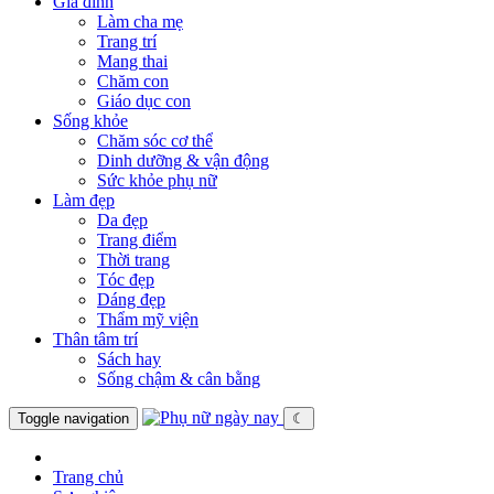
Gia đình
Làm cha mẹ
Trang trí
Mang thai
Chăm con
Giáo dục con
Sống khỏe
Chăm sóc cơ thể
Dinh dưỡng & vận động
Sức khỏe phụ nữ
Làm đẹp
Da đẹp
Trang điểm
Thời trang
Tóc đẹp
Dáng đẹp
Thẩm mỹ viện
Thân tâm trí
Sách hay
Sống chậm & cân bằng
Toggle navigation
☾
Trang chủ