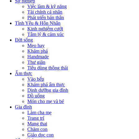
Sự nghiệp
Việc làm & kỹ năng
Tài chính cá nhân
Phát triển bản thân
Tình Yêu & Hôn Nhân
Kinh nghiệm cưới
Tâm lý & cảm xúc
Đời sống
Mẹo hay
Khám phá
Handmade
Thư giãn
Tiêu dùng thông thái
Ẩm thực
Vào bếp
Khám phá ẩm thực
Dinh dưỡng gia đình
Đồ uống
Món cho mẹ và bé
Gia đình
Làm cha mẹ
Trang trí
Mang thai
Chăm con
Giáo dục con