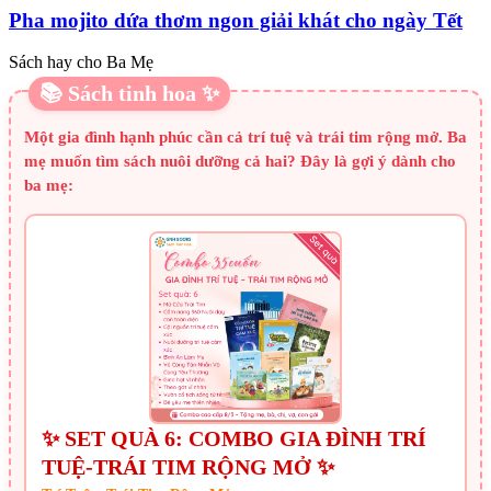
Pha mojito dứa thơm ngon giải khát cho ngày Tết
Sách hay cho Ba Mẹ
📚 Sách tinh hoa ✨
Một gia đình hạnh phúc cần cả trí tuệ và trái tim rộng mở. Ba
mẹ muốn tìm sách nuôi dưỡng cả hai? Đây là gợi ý dành cho
ba mẹ:
✨ SET QUÀ 6: COMBO GIA ĐÌNH TRÍ
TUỆ-TRÁI TIM RỘNG MỞ ✨