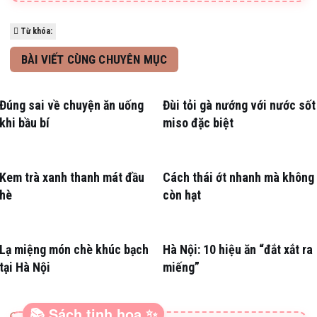
Từ khóa:
BÀI VIẾT CÙNG CHUYÊN MỤC
Đúng sai về chuyện ăn uống
Đùi tỏi gà nướng với nước sốt
khi bầu bí
miso đặc biệt
Kem trà xanh thanh mát đầu
Cách thái ớt nhanh mà không
hè
còn hạt
Lạ miệng món chè khúc bạch
Hà Nội: 10 hiệu ăn “đắt xắt ra
tại Hà Nội
miếng”
📚 Sách tinh hoa ✨