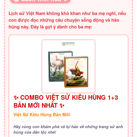
SÁCH HAY CHO BA MẸ
Lịch sử Việt Nam không khô khan như ba mẹ nghĩ, nếu
con được đọc những câu chuyện sống động và hào
hùng này. Đây là gợi ý dành cho ba mẹ:
✨ COMBO VIỆT SỬ KIÊU HÙNG 1+3
BẢN MỚI NHẤT ✨
Việt Sử Kiêu Hùng Bản Mới
Hãy cùng con khám phá và tự hào về những trang sử anh
hùng của dân tộc nhé!