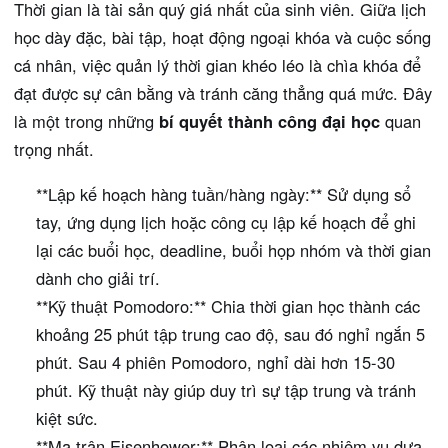
Thời gian là tài sản quý giá nhất của sinh viên. Giữa lịch
học dày đặc, bài tập, hoạt động ngoại khóa và cuộc sống
cá nhân, việc quản lý thời gian khéo léo là chìa khóa để
đạt được sự cân bằng và tránh căng thẳng quá mức. Đây
là một trong những
bí quyết thành công đại học
quan
trọng nhất.
**Lập kế hoạch hàng tuần/hàng ngày:** Sử dụng sổ
tay, ứng dụng lịch hoặc công cụ lập kế hoạch để ghi
lại các buổi học, deadline, buổi họp nhóm và thời gian
dành cho giải trí.
**Kỹ thuật Pomodoro:** Chia thời gian học thành các
khoảng 25 phút tập trung cao độ, sau đó nghỉ ngắn 5
phút. Sau 4 phiên Pomodoro, nghỉ dài hơn 15-30
phút. Kỹ thuật này giúp duy trì sự tập trung và tránh
kiệt sức.
**Ma trận Eisenhower:** Phân loại các nhiệm vụ dựa