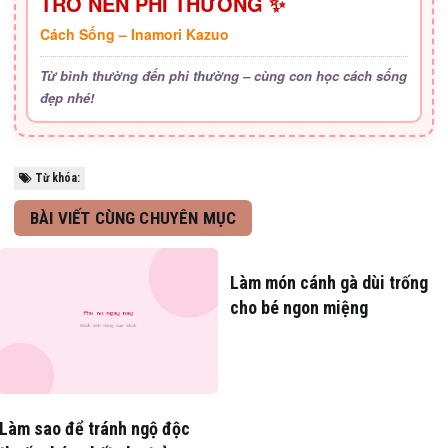
TRỞ NÊN PHI THƯỜNG ✨
Cách Sống – Inamori Kazuo
Từ bình thường đến phi thường – cùng con học cách sống
đẹp nhé!
Từ khóa:
BÀI VIẾT CÙNG CHUYÊN MỤC
Làm món cánh gà dùi trống
cho bé ngon miệng
Làm sao để tránh ngộ độc