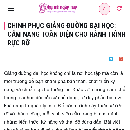
☾
Toggle
CHINH PHỤC GIẢNG ĐƯỜNG ĐẠI HỌC:
navigation
CẨM NANG TOÀN DIỆN CHO HÀNH TRÌNH
RỰC RỠ
Giảng đường đại học không chỉ là nơi học tập mà còn là
môi trường để bạn khám phá bản thân, phát triển kỹ
năng và chuẩn bị cho tương lai. Khác với những năm phổ
thông, đại học đòi hỏi sự chủ động, tư duy phản biện và
khả năng tự quản lý cao. Để hành trình này thực sự rực
rỡ và thành công, mỗi sinh viên cần trang bị cho mình
những kiến thức, kỹ năng và thái độ đúng đắn. Bài viết
này sẽ cùng bạn đi sâu vào những
bí quyết thành công