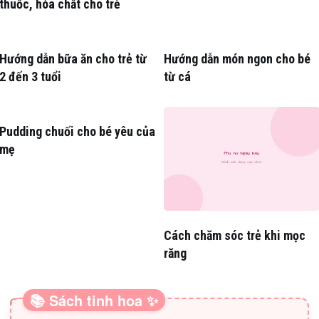
thuốc, hóa chất cho trẻ
Hướng dẫn bữa ăn cho trẻ từ
Hướng dẫn món ngon cho bé
2 đến 3 tuổi
từ cá
Pudding chuối cho bé yêu của
mẹ
Cách chăm sóc trẻ khi mọc
răng
📚 Sách tinh hoa ✨
SÁCH HAY CHO BA MẸ