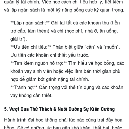
quản lý tài chính. Việc học cách chi tiêu hợp lý, tiết kiệm
và lập ngân sách là một kỹ năng sống cực kỳ quan trọng.
**Lập ngân sách:** Ghi lại tất cả các khoản thu (tiền
trợ cấp, làm thêm) và chi (học phí, nhà ở, ăn uống,
giải trí).
**Ưu tiên chi tiêu:** Phân biệt giữa “cần” và “muốn”.
Ưu tiên các khoản chi thiết yếu trước.
**Tìm kiếm nguồn hỗ trợ:** Tìm hiểu về học bổng, các
khoản vay sinh viên hoặc việc làm bán thời gian phù
hợp để giảm bớt gánh nặng tài chính.
**Tránh nợ:** Cẩn trọng với thẻ tín dụng và các khoản
vay không cần thiết.
5. Vượt Qua Thử Thách & Nuôi Dưỡng Sự Kiên Cường
Hành trình đại học không phải lúc nào cũng trải đầy hoa
hồng. Sẽ có những lúc bạn gặp khó khăn, thất bại, hoặc