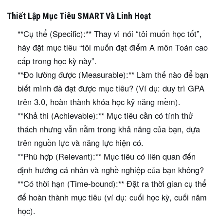
Thiết Lập Mục Tiêu SMART Và Linh Hoạt
**Cụ thể (Specific):** Thay vì nói “tôi muốn học tốt”,
hãy đặt mục tiêu “tôi muốn đạt điểm A môn Toán cao
cấp trong học kỳ này”.
**Đo lường được (Measurable):** Làm thế nào để bạn
biết mình đã đạt được mục tiêu? (Ví dụ: duy trì GPA
trên 3.0, hoàn thành khóa học kỹ năng mềm).
**Khả thi (Achievable):** Mục tiêu cần có tính thử
thách nhưng vẫn nằm trong khả năng của bạn, dựa
trên nguồn lực và năng lực hiện có.
**Phù hợp (Relevant):** Mục tiêu có liên quan đến
định hướng cá nhân và nghề nghiệp của bạn không?
**Có thời hạn (Time-bound):** Đặt ra thời gian cụ thể
để hoàn thành mục tiêu (ví dụ: cuối học kỳ, cuối năm
học).