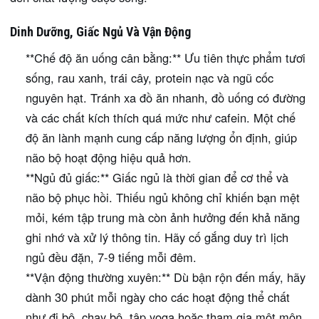
Dinh Dưỡng, Giấc Ngủ Và Vận Động
**Chế độ ăn uống cân bằng:** Ưu tiên thực phẩm tươi
sống, rau xanh, trái cây, protein nạc và ngũ cốc
nguyên hạt. Tránh xa đồ ăn nhanh, đồ uống có đường
và các chất kích thích quá mức như cafein. Một chế
độ ăn lành mạnh cung cấp năng lượng ổn định, giúp
não bộ hoạt động hiệu quả hơn.
**Ngủ đủ giấc:** Giấc ngủ là thời gian để cơ thể và
não bộ phục hồi. Thiếu ngủ không chỉ khiến bạn mệt
mỏi, kém tập trung mà còn ảnh hưởng đến khả năng
ghi nhớ và xử lý thông tin. Hãy cố gắng duy trì lịch
ngủ đều đặn, 7-9 tiếng mỗi đêm.
**Vận động thường xuyên:** Dù bận rộn đến mấy, hãy
dành 30 phút mỗi ngày cho các hoạt động thể chất
như đi bộ, chạy bộ, tập yoga hoặc tham gia một môn