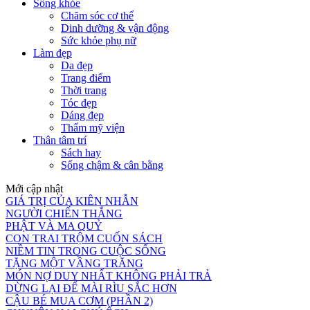
Sống khỏe
Chăm sóc cơ thể
Dinh dưỡng & vận động
Sức khỏe phụ nữ
Làm đẹp
Da đẹp
Trang điểm
Thời trang
Tóc đẹp
Dáng đẹp
Thẩm mỹ viện
Thân tâm trí
Sách hay
Sống chậm & cân bằng
Mới cập nhật
GIÁ TRỊ CỦA KIÊN NHẪN
NGƯỜI CHIẾN THẮNG
PHẬT VÀ MA QUỶ
CON TRAI TRỘM CUỐN SÁCH
NIỀM TIN TRONG CUỘC SỐNG
TẶNG MỘT VẦNG TRĂNG
MÓN NỢ DUY NHẤT KHÔNG PHẢI TRẢ
DỪNG LẠI ĐỂ MÀI RÌU SẮC HƠN
CẬU BÉ MUA CƠM (PHẦN 2)