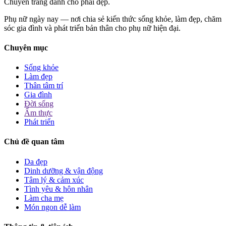
Chuyên trang dành cho phái đẹp.
Phụ nữ ngày nay — nơi chia sẻ kiến thức sống khỏe, làm đẹp, chăm
sóc gia đình và phát triển bản thân cho phụ nữ hiện đại.
Chuyên mục
Sống khỏe
Làm đẹp
Thân tâm trí
Gia đình
Đời sống
Ẩm thực
Phát triển
Chủ đề quan tâm
Da đẹp
Dinh dưỡng & vận động
Tâm lý & cảm xúc
Tình yêu & hôn nhân
Làm cha mẹ
Món ngon dễ làm