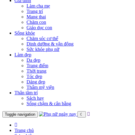
Gia đình
Làm cha mẹ
Trang trí
Mang thai
Chăm con
Giáo dục con
Sống khỏe
Chăm sóc cơ thể
Dinh dưỡng & vận động
Sức khỏe phụ nữ
Làm đẹp
Da đẹp
Trang điểm
Thời trang
Tóc đẹp
Dáng đẹp
Thẩm mỹ viện
Thân tâm trí
Sách hay
Sống chậm & cân bằng
Toggle navigation
☾
Trang chủ