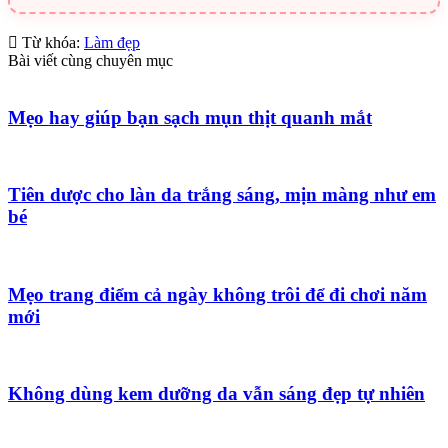
Từ khóa:
Làm đẹp
Bài viết cùng chuyên mục
Mẹo hay giúp bạn sạch mụn thịt quanh mắt
Tiên dược cho làn da trắng sáng, mịn màng như em
bé
Mẹo trang điểm cả ngày không trôi để đi chơi năm
mới
Không dùng kem dưỡng da vẫn sáng đẹp tự nhiên