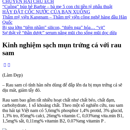
CHUYỆN HAI CHÚ ẾCH
“Cuồng” búp bê Barbie – bà mẹ 5 con chi tiền tỷ phẫu thuật
HÃY ĐẶT CỐC NƯỚC CỦA BẠN XUỐNG
Thẩm mỹ viện Kangnam – Thẩm mỹ viện công nghệ hàng đầu Hàn
Quốc
Bị spa lởm “tiêm nhầm” silicon, “thiên nga” hóa… “vịt”
Sự thật về “thần dược” serum nâng mũi cho sống mũi dọc dừa
Kinh nghiệm sạch mụn trứng cá với rau
sam
(Làm Đẹp)
– Rau sam có tính hàn nên dùng để đắp lên da bị mụn trứng cá sẽ
dịu mát, giảm tấy đỏ.
Rau sam bao gồm rất nhiều hoạt chất như chất béo, chất đạm,
carbohydrate, 1 số khoáng chất. Theo một số nghiên cứu, rau sam
thu hái tại Việt nam có 5,6mg% phosphor 1,4% protid, 3% glucid,
1,3% tro, 85mg% calci, 26mg% vitamin C, 0,03%mg vita.min B1,
1,5mg% sắt, 0,11mg% vitamin B2, 0.07%mg vitamin P .