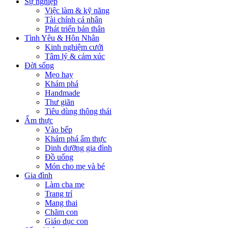
Sự nghiệp
Việc làm & kỹ năng
Tài chính cá nhân
Phát triển bản thân
Tình Yêu & Hôn Nhân
Kinh nghiệm cưới
Tâm lý & cảm xúc
Đời sống
Mẹo hay
Khám phá
Handmade
Thư giãn
Tiêu dùng thông thái
Ẩm thực
Vào bếp
Khám phá ẩm thực
Dinh dưỡng gia đình
Đồ uống
Món cho mẹ và bé
Gia đình
Làm cha mẹ
Trang trí
Mang thai
Chăm con
Giáo dục con