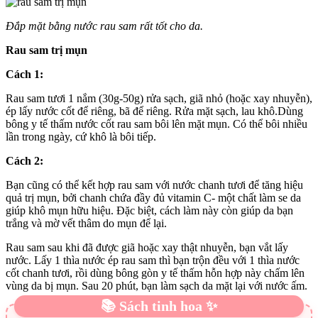
Đắp mặt bằng nước rau sam rất tốt cho da.
Rau sam trị mụn
Cách 1:
Rau sam tươi 1 nắm (30g-50g) rửa sạch, giã nhỏ (hoặc xay nhuyễn),
ép lấy nước cốt để riêng, bã để riêng. Rửa mặt sạch, lau khô.Dùng
bông y tế thấm nước cốt rau sam bôi lên mặt mụn. Có thể bôi nhiều
lần trong ngày, cứ khô là bôi tiếp.
Cách 2:
Bạn cũng có thể kết hợp rau sam với nước chanh tươi để tăng hiệu
quả trị mụn, bởi chanh chứa đầy đủ vitamin C- một chất làm se da
giúp khô mụn hữu hiệu. Đặc biệt, cách làm này còn giúp da bạn
trắng và mờ vết thâm do mụn để lại.
Rau sam sau khi đã được giã hoặc xay thật nhuyễn, bạn vắt lấy
nước. Lấy 1 thìa nước ép rau sam thì bạn trộn đều với 1 thìa nước
cốt chanh tươi, rồi dùng bông gòn y tế thấm hỗn hợp này chấm lên
vùng da bị mụn. Sau 20 phút, bạn làm sạch da mặt lại với nước ấm.
📚 Sách tinh hoa ✨