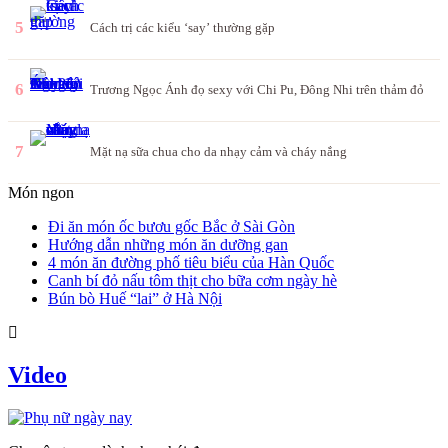
5
Cách trị các kiểu ‘say’ thường gặp
6
Trương Ngọc Ánh đọ sexy với Chi Pu, Đông Nhi trên thảm đỏ
7
Mặt nạ sữa chua cho da nhạy cảm và cháy nắng
Món ngon
Đi ăn món ốc bươu gốc Bắc ở Sài Gòn
Hướng dẫn những món ăn dưỡng gan
4 món ăn đường phố tiêu biểu của Hàn Quốc
Canh bí đỏ nấu tôm thịt cho bữa cơm ngày hè
Bún bò Huế “lai” ở Hà Nội
Video