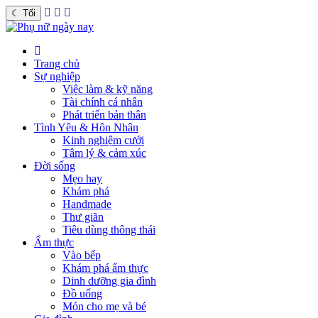
☾
Tối
Trang chủ
Sự nghiệp
Việc làm & kỹ năng
Tài chính cá nhân
Phát triển bản thân
Tình Yêu & Hôn Nhân
Kinh nghiệm cưới
Tâm lý & cảm xúc
Đời sống
Mẹo hay
Khám phá
Handmade
Thư giãn
Tiêu dùng thông thái
Ẩm thực
Vào bếp
Khám phá ẩm thực
Dinh dưỡng gia đình
Đồ uống
Món cho mẹ và bé