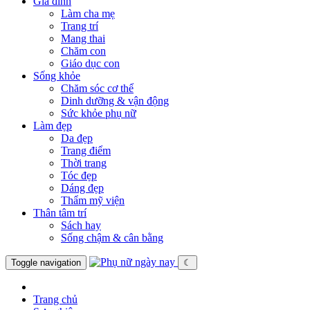
Gia đình
Làm cha mẹ
Trang trí
Mang thai
Chăm con
Giáo dục con
Sống khỏe
Chăm sóc cơ thể
Dinh dưỡng & vận động
Sức khỏe phụ nữ
Làm đẹp
Da đẹp
Trang điểm
Thời trang
Tóc đẹp
Dáng đẹp
Thẩm mỹ viện
Thân tâm trí
Sách hay
Sống chậm & cân bằng
Toggle navigation
☾
Trang chủ