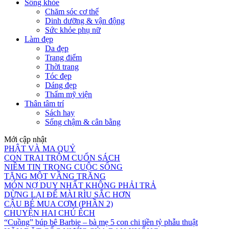
Sống khỏe
Chăm sóc cơ thể
Dinh dưỡng & vận động
Sức khỏe phụ nữ
Làm đẹp
Da đẹp
Trang điểm
Thời trang
Tóc đẹp
Dáng đẹp
Thẩm mỹ viện
Thân tâm trí
Sách hay
Sống chậm & cân bằng
Mới cập nhật
PHẬT VÀ MA QUỶ
CON TRAI TRỘM CUỐN SÁCH
NIỀM TIN TRONG CUỘC SỐNG
TẶNG MỘT VẦNG TRĂNG
MÓN NỢ DUY NHẤT KHÔNG PHẢI TRẢ
DỪNG LẠI ĐỂ MÀI RÌU SẮC HƠN
CẬU BÉ MUA CƠM (PHẦN 2)
CHUYỆN HAI CHÚ ẾCH
“Cuồng” búp bê Barbie – bà mẹ 5 con chi tiền tỷ phẫu thuật