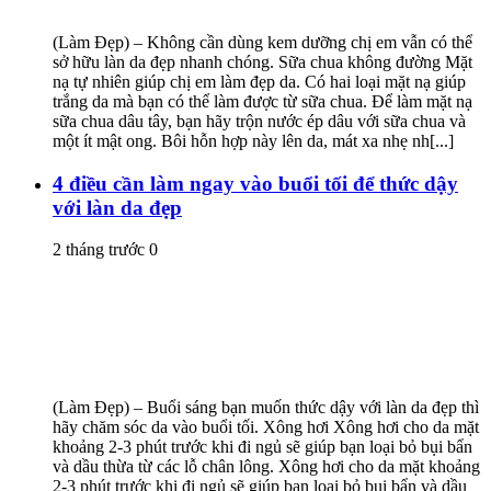
(Làm Đẹp) – Không cần dùng kem dưỡng chị em vẫn có thể
sở hữu làn da đẹp nhanh chóng. Sữa chua không đường Mặt
nạ tự nhiên giúp chị em làm đẹp da. Có hai loại mặt nạ giúp
trắng da mà bạn có thể làm được từ sữa chua. Để làm mặt nạ
sữa chua dâu tây, bạn hãy trộn nước ép dâu với sữa chua và
một ít mật ong. Bôi hỗn hợp này lên da, mát xa nhẹ nh[...]
4 điều cần làm ngay vào buổi tối để thức dậy
với làn da đẹp
2 tháng trước
0
(Làm Đẹp) – Buổi sáng bạn muốn thức dậy với làn da đẹp thì
hãy chăm sóc da vào buổi tối. Xông hơi Xông hơi cho da mặt
khoảng 2-3 phút trước khi đi ngủ sẽ giúp bạn loại bỏ bụi bẩn
và dầu thừa từ các lỗ chân lông. Xông hơi cho da mặt khoảng
2-3 phút trước khi đi ngủ sẽ giúp bạn loại bỏ bụi bẩn và dầu