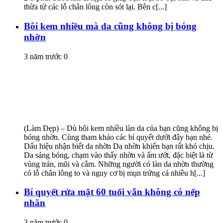
thừa từ các lỗ chân lông còn sót lại. Bên c[...]
Bôi kem nhiều mà da cũng không bị bóng
nhờn
3 năm trước
0
(Làm Đẹp) – Dù bôi kem nhiều làn da của bạn cũng không bị
bóng nhờn. Cùng tham khảo các bí quyết dưới đây bạn nhé.
Dấu hiệu nhận biết da nhờn Da nhờn khiến bạn rất khó chịu.
Da sáng bóng, chạm vào thấy nhờn và ẩm ướt, đặc biệt là từ
vùng trán, mũi và cằm. Những người có làn da nhờn thường
có lỗ chân lông to và nguy cơ bị mụn trứng cá nhiều h[...]
Bí quyết rửa mặt 60 tuổi vẫn không có nếp
nhăn
3 năm trước
0