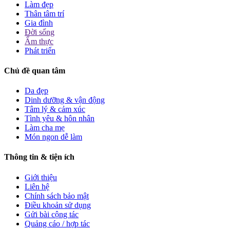
Làm đẹp
Thân tâm trí
Gia đình
Đời sống
Ẩm thực
Phát triển
Chủ đề quan tâm
Da đẹp
Dinh dưỡng & vận động
Tâm lý & cảm xúc
Tình yêu & hôn nhân
Làm cha mẹ
Món ngon dễ làm
Thông tin & tiện ích
Giới thiệu
Liên hệ
Chính sách bảo mật
Điều khoản sử dụng
Gửi bài cộng tác
Quảng cáo / hợp tác