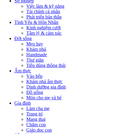
Sự nghiệp
Việc làm & kỹ năng
Tài chính cá nhân
Phát triển bản thân
Tình Yêu & Hôn Nhân
Kinh nghiệm cưới
Tâm lý & cảm xúc
Đời sống
Mẹo hay
Khám phá
Handmade
Thư giãn
Tiêu dùng thông thái
Ẩm thực
Vào bếp
Khám phá ẩm thực
Dinh dưỡng gia đình
Đồ uống
Món cho mẹ và bé
Gia đình
Làm cha mẹ
Trang trí
Mang thai
Chăm con
Giáo dục con