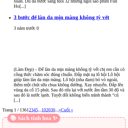
xuân. Dù đã bước sang tuổi 32 nhưng ngôi sao phim Full
Ho[...]
3 bước để làn da mịn màng không tỳ vết
3 năm trước
0
(Làm Đẹp) – Để làn da mịn màng không tỳ vết chị em cần có
công thức chăm sóc đúng chuẩn. Đắp mặt nạ lô hội Lô hội
giúp làm làn da mịn màng. Lô hội (nha đam) bỏ vỏ ngoài,
thêm một chút sữa chua không đường. Xay nhuyễn. Đắp lên
vùng da cổ 15 phút. Sau đó rửa lại với nước ấm tầm 30 độ và
sau đó là nước lạnh. Tuyệt đối không biến mình thành “cú
[...]
Trang 1 / 136
1
2
3
4
5
...
10
20
30
...
»
Cuối »
📚 Sách tinh hoa ✨