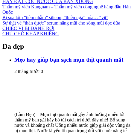
HÃY ĐẶT CỐC NƯỚC CỦA BẠN XUỐNG
Thẩm mỹ viện Kangnam – Thẩm mỹ viện công nghệ hàng đầu Hàn
Quốc
Bị spa lởm “tiêm nhầm” silicon, “thiên nga” hóa… “vịt”
Sự thật về “thần dược” serum nâng mũi cho sống mũi dọc dừa
CHIẾC VÍ BỊ ĐÁNH RƠI
CHÚ CHÓ KHẬP KHIỂNG
Da đẹp
Mẹo hay giúp bạn sạch mụn thịt quanh mắt
2 tháng trước
0
(Làm Đẹp) – Mụn thịt quanh mắt gây ảnh hưởng nhiều tới
thẩm mỹ bạn gái hãy bỏ túi cách trị dưới đây nhé! Bổ sung
nước và khoáng chất Uống nhiều nước giúp giải độc vùng da
bị mụn thịt. Nước là yếu tố quan trọng đối với chức năng tế