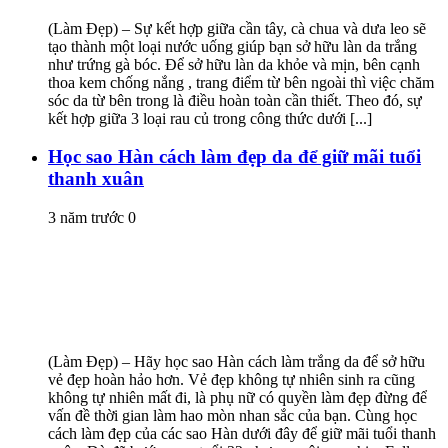
(Làm Đẹp) – Sự kết hợp giữa cần tây, cà chua và dưa leo sẽ
tạo thành một loại nước uống giúp bạn sở hữu làn da trắng
như trứng gà bóc. Để sở hữu làn da khỏe và mịn, bên cạnh
thoa kem chống nắng , trang điểm từ bên ngoài thì việc chăm
sóc da từ bên trong là điều hoàn toàn cần thiết. Theo đó, sự
kết hợp giữa 3 loại rau củ trong công thức dưới [...]
Học sao Hàn cách làm đẹp da để giữ mãi tuổi
thanh xuân
3 năm trước
0
(Làm Đẹp) – Hãy học sao Hàn cách làm trắng da để sở hữu
vẻ đẹp hoàn hảo hơn. Vẻ đẹp không tự nhiên sinh ra cũng
không tự nhiên mất đi, là phụ nữ có quyền làm đẹp đừng để
vấn đề thời gian làm hao mòn nhan sắc của bạn. Cùng học
cách làm đẹp của các sao Hàn dưới đây để giữ mãi tuổi thanh