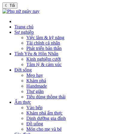
☾
Tối
Trang chủ
Sự nghiệp
Việc làm & kỹ năng
Tài chính cá nhân
Phát triển bản thân
Tình Yêu & Hôn Nhân
Kinh nghiệm cưới
Tâm lý & cảm xúc
Đời sống
Mẹo hay
Khám phá
Handmade
Thư giãn
Tiêu dùng thông thái
Ẩm thực
Vào bếp
Khám phá ẩm thực
Dinh dưỡng gia đình
Đồ uống
Món cho mẹ và bé