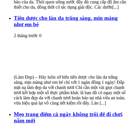
bào của da. Thói quen uống nước đầy đủ cung cấp độ ẩm cần
thiết cho da, đồng thời có tác dụng giải độc. Các dưỡn[...]
Tiên dược cho làn da trắng sáng, mịn màng
như em bé
2 tháng trước
0
(Làm Đẹp) – Hãy luôn sở hữu tiên dược cho làn da trắng
sáng, mịn màng như em bé chỉ với 1 ngàn đồng 1 ngày! Đắp
mặt nạ làm đẹp da với chanh tươi Chỉ cần một vài giọt chanh
tươi kết hợp một số thực phẩm khác là bạn đã có ngay một số
cách làm đẹp da với chanh tươi hoàn hảo tại nhà vừa an toàn,
vừa hiệu quả lại vô cùng tiết kiệm rồi đấy. Làn [...]
Mẹo trang điểm cả ngày không trôi để đi chơi
năm mới