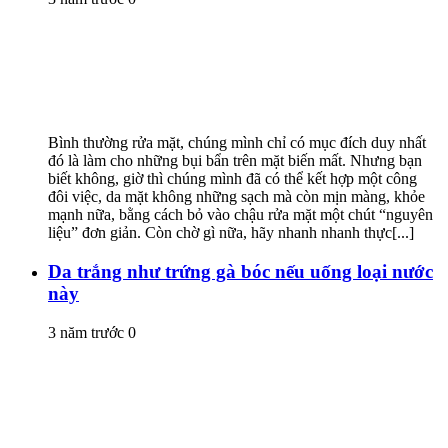
Bình thường rửa mặt, chúng mình chỉ có mục đích duy nhất
đó là làm cho những bụi bẩn trên mặt biến mất. Nhưng bạn
biết không, giờ thì chúng mình đã có thể kết hợp một công
đôi việc, da mặt không những sạch mà còn mịn màng, khỏe
mạnh nữa, bằng cách bỏ vào chậu rửa mặt một chút “nguyên
liệu” đơn giản. Còn chờ gì nữa, hãy nhanh nhanh thực[...]
Da trắng như trứng gà bóc nếu uống loại nước
này
3 năm trước
0