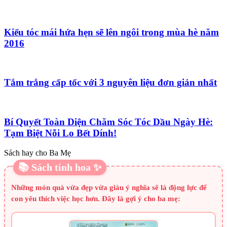
Kiểu tóc mái hứa hẹn sẽ lên ngôi trong mùa hè năm
2016
Tắm trắng cấp tốc với 3 nguyên liệu đơn giản nhất
Bí Quyết Toàn Diện Chăm Sóc Tóc Dầu Ngày Hè:
Tạm Biệt Nỗi Lo Bết Dính!
Sách hay cho Ba Mẹ
📚 Sách tinh hoa ✨
Những món quà vừa đẹp vừa giàu ý nghĩa sẽ là động lực để
con yêu thích việc học hơn. Đây là gợi ý cho ba mẹ: