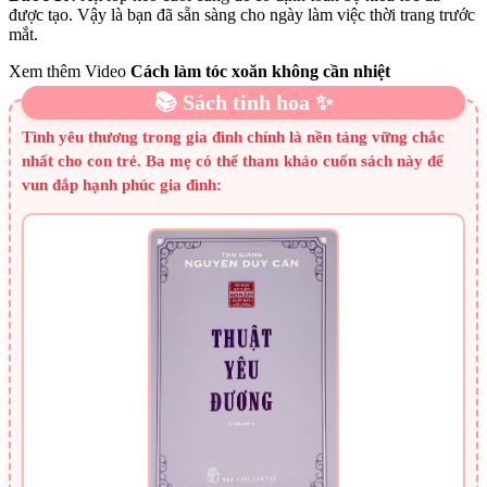
được tạo. Vậy là bạn đã sẵn sàng cho ngày làm việc thời trang trước
mắt.
Xem thêm Video
Cách làm tóc xoăn không cần nhiệt
📚 Sách tinh hoa ✨
Tình yêu thương trong gia đình chính là nền tảng vững chắc
nhất cho con trẻ. Ba mẹ có thể tham khảo cuốn sách này để
vun đắp hạnh phúc gia đình: