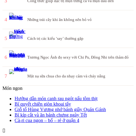
3
Công thức giúp đặc trị mụn trứng cá và mụn đầu đen
4
Những trái cây khi ăn không nên bỏ vỏ
5
Cách trị các kiểu ‘say’ thường gặp
6
Trương Ngọc Ánh đọ sexy với Chi Pu, Đông Nhi trên thảm đỏ
7
Mặt nạ sữa chua cho da nhạy cảm và cháy nắng
Món ngon
Hướng dẫn món canh rau ngót nấu tôm thịt
Bí quyết chiên giòn khoai tây
Giỗ tổ Hùng Vương nhớ bánh giầy Quán Gánh
Bí kíp cắt và ăn bánh chưng ngày Tết
Cà-ri cua ngon – bổ – rẻ ở quận 4