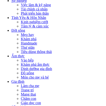
Sự nghiệp
Việc làm & kỹ năng
Tài chính cá nhân
Phát triển bản thân
Tình Yêu & Hôn Nhân
Kinh nghiệm cưới
Tâm lý & cảm xúc
Đời sống
Mẹo hay
Khám phá
Handmade
Thư giãn
Tiêu dùng thông thái
Ẩm thực
Vào bếp
Khám phá ẩm thực
Dinh dưỡng gia đình
Đồ uống
Món cho mẹ và bé
Gia đình
Làm cha mẹ
Trang trí
Mang thai
Chăm con
Giáo dục con