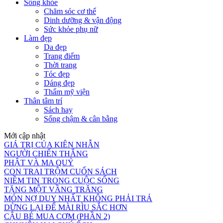
Sống khỏe
Chăm sóc cơ thể
Dinh dưỡng & vận động
Sức khỏe phụ nữ
Làm đẹp
Da đẹp
Trang điểm
Thời trang
Tóc đẹp
Dáng đẹp
Thẩm mỹ viện
Thân tâm trí
Sách hay
Sống chậm & cân bằng
Mới cập nhật
GIÁ TRỊ CỦA KIÊN NHẪN
NGƯỜI CHIẾN THẮNG
PHẬT VÀ MA QUỶ
CON TRAI TRỘM CUỐN SÁCH
NIỀM TIN TRONG CUỘC SỐNG
TẶNG MỘT VẦNG TRĂNG
MÓN NỢ DUY NHẤT KHÔNG PHẢI TRẢ
DỪNG LẠI ĐỂ MÀI RÌU SẮC HƠN
CẬU BÉ MUA CƠM (PHẦN 2)