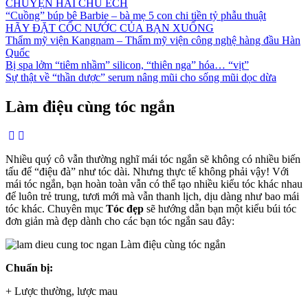
CHUYỆN HAI CHÚ ẾCH
“Cuồng” búp bê Barbie – bà mẹ 5 con chi tiền tỷ phẫu thuật
HÃY ĐẶT CỐC NƯỚC CỦA BẠN XUỐNG
Thẩm mỹ viện Kangnam – Thẩm mỹ viện công nghệ hàng đầu Hàn
Quốc
Bị spa lởm “tiêm nhầm” silicon, “thiên nga” hóa… “vịt”
Sự thật về “thần dược” serum nâng mũi cho sống mũi dọc dừa
Làm điệu cùng tóc ngắn
Nhiều quý cô vẫn thường nghĩ mái tóc ngắn sẽ không có nhiều biến
tấu để “điệu đà” như tóc dài. Nhưng thực tế không phải vậy! Với
mái tóc ngắn, bạn hoàn toàn vẫn có thể tạo nhiều kiểu tóc khác nhau
để luôn trẻ trung, tươi mới mà vẫn thanh lịch, dịu dàng như bao mái
tóc khác. Chuyên mục
Tóc đẹp
sẽ hướng dẫn bạn một kiểu búi tóc
đơn giản mà đẹp dành cho các bạn tóc ngắn sau đây:
Chuẩn bị:
+ Lược thường, lược mau