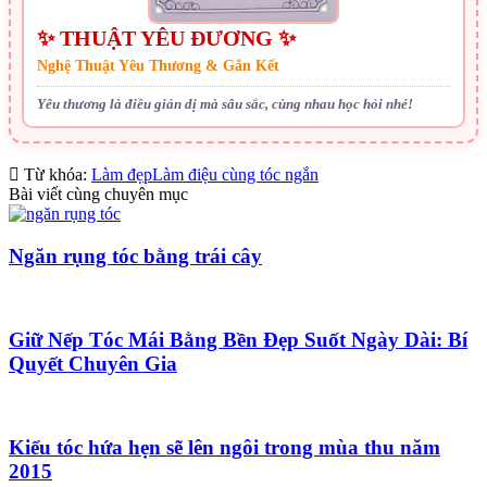
✨ THUẬT YÊU ĐƯƠNG ✨
Nghệ Thuật Yêu Thương & Gắn Kết
Yêu thương là điều giản dị mà sâu sắc, cùng nhau học hỏi nhé!
Từ khóa:
Làm đẹp
Làm điệu cùng tóc ngắn
Bài viết cùng chuyên mục
Ngăn rụng tóc bằng trái cây
Giữ Nếp Tóc Mái Bằng Bền Đẹp Suốt Ngày Dài: Bí
Quyết Chuyên Gia
Kiểu tóc hứa hẹn sẽ lên ngôi trong mùa thu năm
2015