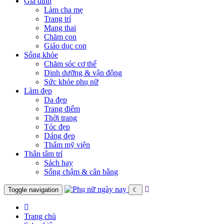
Gia đình
Làm cha mẹ
Trang trí
Mang thai
Chăm con
Giáo dục con
Sống khỏe
Chăm sóc cơ thể
Dinh dưỡng & vận động
Sức khỏe phụ nữ
Làm đẹp
Da đẹp
Trang điểm
Thời trang
Tóc đẹp
Dáng đẹp
Thẩm mỹ viện
Thân tâm trí
Sách hay
Sống chậm & cân bằng
Toggle navigation
☾
Trang chủ