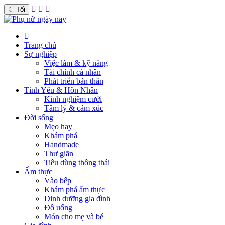
☾
Tối
Trang chủ
Sự nghiệp
Việc làm & kỹ năng
Tài chính cá nhân
Phát triển bản thân
Tình Yêu & Hôn Nhân
Kinh nghiệm cưới
Tâm lý & cảm xúc
Đời sống
Mẹo hay
Khám phá
Handmade
Thư giãn
Tiêu dùng thông thái
Ẩm thực
Vào bếp
Khám phá ẩm thực
Dinh dưỡng gia đình
Đồ uống
Món cho mẹ và bé