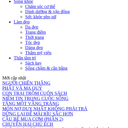
Sống khỏe
Chăm sóc cơ thể
Dinh dưỡng & vận động
Sức khỏe phụ nữ
Làm đẹp
Da đẹp
Trang điểm
Thời trang
Tóc đẹp
Dáng đẹp
Thẩm mỹ viện
Thân tâm trí
Sách hay
Sống chậm & cân bằng
Mới cập nhật
NGƯỜI CHIẾN THẮNG
PHẬT VÀ MA QUỶ
CON TRAI TRỘM CUỐN SÁCH
NIỀM TIN TRONG CUỘC SỐNG
TẶNG MỘT VẦNG TRĂNG
MÓN NỢ DUY NHẤT KHÔNG PHẢI TRẢ
DỪNG LẠI ĐỂ MÀI RÌU SẮC HƠN
CẬU BÉ MUA CƠM (PHẦN 2)
CHUYỆN HAI CHÚ ẾCH