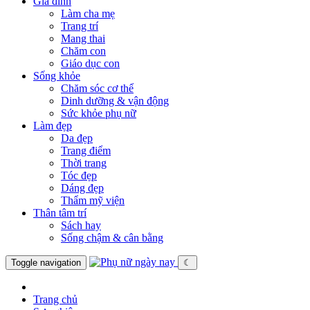
Gia đình
Làm cha mẹ
Trang trí
Mang thai
Chăm con
Giáo dục con
Sống khỏe
Chăm sóc cơ thể
Dinh dưỡng & vận động
Sức khỏe phụ nữ
Làm đẹp
Da đẹp
Trang điểm
Thời trang
Tóc đẹp
Dáng đẹp
Thẩm mỹ viện
Thân tâm trí
Sách hay
Sống chậm & cân bằng
Toggle navigation
☾
Trang chủ