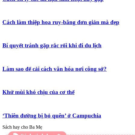
Cách làm thiệp hoa ruy-băng đơn giản mà đẹp
Bí quyết tránh gặp rắc rối khi đi du lịch
Làm sao để cải cách văn hóa nơi công sở?
Khử mùi khó chịu của cơ thể
‘Thiên đường bị bỏ quên’ ở Campuchia
Sách hay cho Ba Mẹ