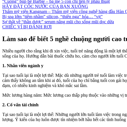
“Cuồng” búp bê Barbie – bà mẹ 5 con chi tiền tỷ phẫu thuật
HÃY ĐẶT CỐC NƯỚC CỦA BẠN XUỐNG
Thẩm mỹ viện Kangnam – Thẩm mỹ viện công nghệ hàng đầu Hàn 
Bị spa lởm “tiêm nhầm” silicon, “thiên nga” hóa… “vịt”
Sự thật về “thần dược” serum nâng mũi cho sống mũi dọc dừa
CHIẾC VÍ BỊ ĐÁNH RƠI
Làm sao để biết 5 nghề chuộng người cao t
Nhiều người cho rằng khi đi xin việc, tuổi trẻ năng động là một lợi
sống của họ. Hướng dẫn bài thuốc chữa ho, cảm cho người lớn tuổi C
1. Nhân viên ngành y
Tại sao tuổi lại là một lợi thế: Mặc dù những người trẻ tuổi làm việ
cảm thấy không an tâm khi ai đó, tuổi của họ chỉ bằng tuổi con gái
đạm, có nhiều kinh nghiệm và khó mắc sai lầm.
Mức lương hàng năm: Mức lương cao thấp phụ thuộc vào những vị tr
2. Cố vấn tài chính
Tại sao tuổi lại là một lợi thế: Những người lớn tuổi làm việc trong 
lượng. Ý kiến của họ luôn được tín nhiệm bởi hầu hết các tình huống 