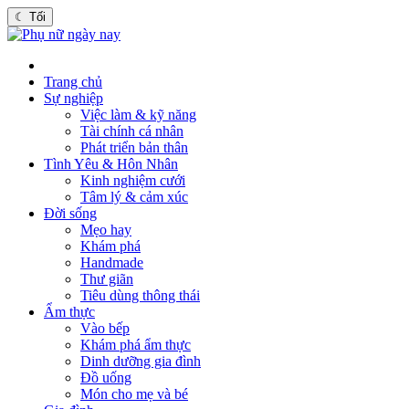
☾
Tối
Trang chủ
Sự nghiệp
Việc làm & kỹ năng
Tài chính cá nhân
Phát triển bản thân
Tình Yêu & Hôn Nhân
Kinh nghiệm cưới
Tâm lý & cảm xúc
Đời sống
Mẹo hay
Khám phá
Handmade
Thư giãn
Tiêu dùng thông thái
Ẩm thực
Vào bếp
Khám phá ẩm thực
Dinh dưỡng gia đình
Đồ uống
Món cho mẹ và bé