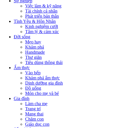
Sự nghiệp
Việc làm & kỹ năng
Tài chính cá nhân
Phát triển bản thân
Tình Yêu & Hôn Nhân
Kinh nghiệm cưới
Tâm lý & cảm xúc
Đời sống
Mẹo hay
Khám phá
Handmade
Thư giãn
Tiêu dùng thông thái
Ẩm thực
Vào bếp
Khám phá ẩm thực
Dinh dưỡng gia đình
Đồ uống
Món cho mẹ và bé
Gia đình
Làm cha mẹ
Trang trí
Mang thai
Chăm con
Giáo dục con