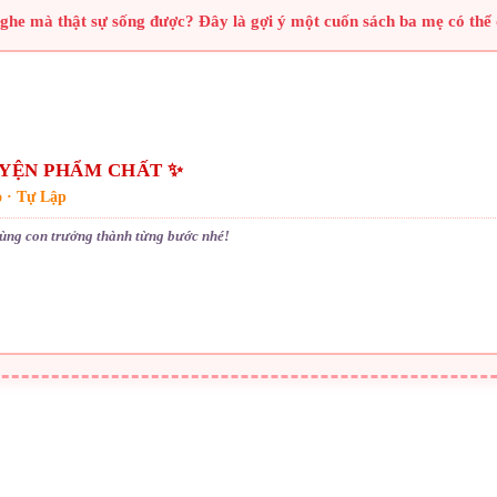
he mà thật sự sống được? Đây là gợi ý một cuốn sách ba mẹ có thể 
UYỆN PHẨM CHẤT ✨
o · Tự Lập
ùng con trưởng thành từng bước nhé!