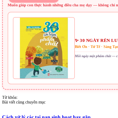
Muốn giúp con thực hành những điều cha mẹ dạy — không chỉ ng
✨ 30 NGÀY RÈN L
Biết Ơn · Tử Tế · Sáng Tạ
Mỗi ngày một phẩm chất — c
Từ khóa:
Bài viết cùng chuyên mục
Cách xử lý các tai nạn sinh hoạt hay gặp