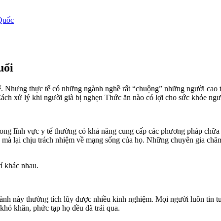
Quốc
uổi
 thế. Nhưng thực tế có những ngành nghề rất “chuộng” những người cao 
ách xử lý khi người già bị nghẹn Thức ăn nào có lợi cho sức khỏe ngư
c trong lĩnh vực y tế thường có khả năng cung cấp các phương pháp chữ
 họ mà lại chịu trách nhiệm về mạng sống của họ. Những chuyên gia ch
í khác nhau.
ngành này thường tích lũy được nhiều kinh nghiệm. Mọi người luôn tin tư
khó khăn, phức tạp họ đều đã trải qua.