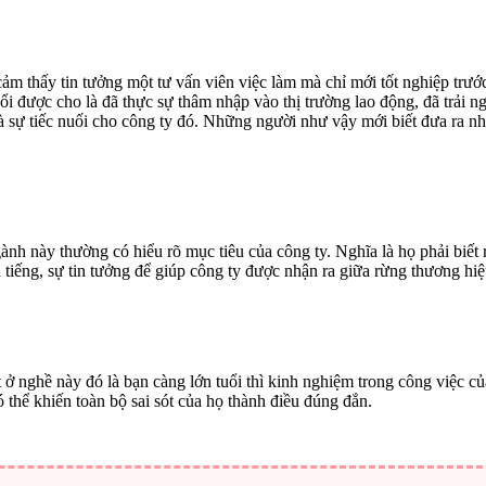
lại cảm thấy tin tưởng một tư vấn viên việc làm mà chỉ mới tốt nghiệp t
uổi được cho là đã thực sự thâm nhập vào thị trường lao động, đã trải 
à sự tiếc nuối cho công ty đó. Những người như vậy mới biết đưa ra nh
gành này thường có hiểu rõ mục tiêu của công ty. Nghĩa là họ phải biết 
 tiếng, sự tin tưởng để giúp công ty được nhận ra giữa rừng thương hiệ
nhất ở nghề này đó là bạn càng lớn tuổi thì kinh nghiệm trong công việc
 thể khiến toàn bộ sai sót của họ thành điều đúng đắn.