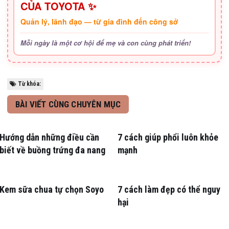
CỦA TOYOTA ✨
Quản lý, lãnh đạo — từ gia đình đến công sở
Mỗi ngày là một cơ hội để mẹ và con cùng phát triển!
Từ khóa:
BÀI VIẾT CÙNG CHUYÊN MỤC
Hướng dẫn những điều cần
7 cách giúp phổi luôn khỏe
biết về buồng trứng đa nang
mạnh
Kem sữa chua tự chọn Soyo
7 cách làm đẹp có thể nguy
hại