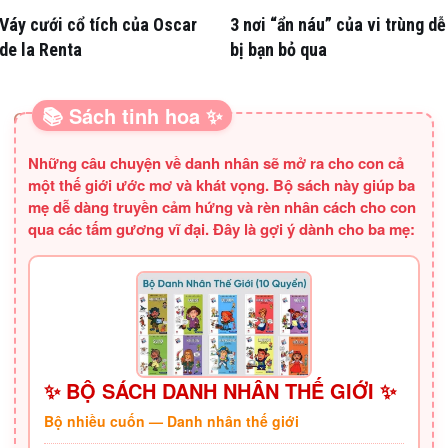
Váy cưới cổ tích của Oscar
3 nơi “ẩn náu” của vi trùng dễ
de la Renta
bị bạn bỏ qua
📚 Sách tinh hoa ✨
SÁCH HAY CHO BA MẸ
Những câu chuyện về danh nhân sẽ mở ra cho con cả
một thế giới ước mơ và khát vọng. Bộ sách này giúp ba
mẹ dễ dàng truyền cảm hứng và rèn nhân cách cho con
qua các tấm gương vĩ đại. Đây là gợi ý dành cho ba mẹ:
✨ BỘ SÁCH DANH NHÂN THẾ GIỚI ✨
Bộ nhiều cuốn — Danh nhân thế giới