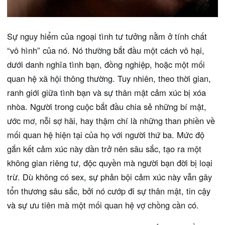
Sự nguy hiểm của ngoại tình tư tưởng nằm ở tính chất
“vô hình” của nó. Nó thường bắt đầu một cách vô hại,
dưới danh nghĩa tình bạn, đồng nghiệp, hoặc một mối
quan hệ xã hội thông thường. Tuy nhiên, theo thời gian,
ranh giới giữa tình bạn và sự thân mật cảm xúc bị xóa
nhòa. Người trong cuộc bắt đầu chia sẻ những bí mật,
ước mơ, nỗi sợ hãi, hay thậm chí là những than phiền về
mối quan hệ hiện tại của họ với người thứ ba. Mức độ
gắn kết cảm xúc này dần trở nên sâu sắc, tạo ra một
không gian riêng tư, độc quyền mà người bạn đời bị loại
trừ. Dù không có sex, sự phản bội cảm xúc này vẫn gây
tổn thương sâu sắc, bởi nó cướp đi sự thân mật, tin cậy
và sự ưu tiên mà một mối quan hệ vợ chồng cần có.