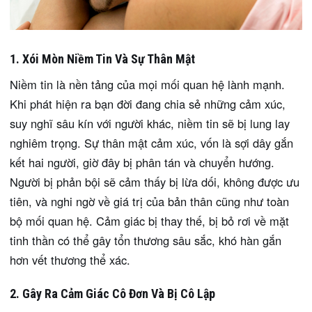
1. Xói Mòn Niềm Tin Và Sự Thân Mật
Niềm tin là nền tảng của mọi mối quan hệ lành mạnh.
Khi phát hiện ra bạn đời đang chia sẻ những cảm xúc,
suy nghĩ sâu kín với người khác, niềm tin sẽ bị lung lay
nghiêm trọng. Sự thân mật cảm xúc, vốn là sợi dây gắn
kết hai người, giờ đây bị phân tán và chuyển hướng.
Người bị phản bội sẽ cảm thấy bị lừa dối, không được ưu
tiên, và nghi ngờ về giá trị của bản thân cũng như toàn
bộ mối quan hệ. Cảm giác bị thay thế, bị bỏ rơi về mặt
tinh thần có thể gây tổn thương sâu sắc, khó hàn gắn
hơn vết thương thể xác.
2. Gây Ra Cảm Giác Cô Đơn Và Bị Cô Lập