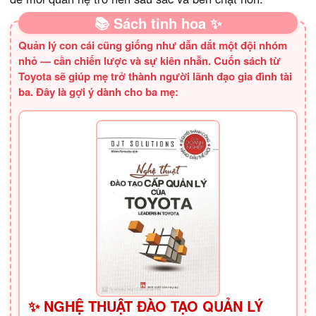
📚 Sách tinh hoa ✨
Quản lý con cái cũng giống như dẫn dắt một đội nhóm
nhỏ — cần chiến lược và sự kiên nhẫn. Cuốn sách từ
Toyota sẽ giúp mẹ trở thành người lãnh đạo gia đình tài
ba. Đây là gợi ý dành cho ba mẹ:
✨ NGHỆ THUẬT ĐÀO TẠO QUẢN LÝ