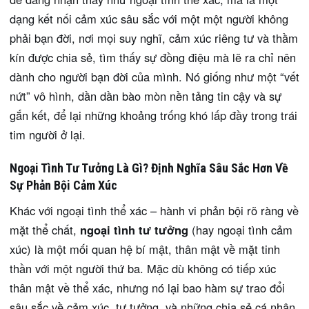
dạng kết nối cảm xúc sâu sắc với một một người không
phải bạn đời, nơi mọi suy nghĩ, cảm xúc riêng tư và thầm
kín được chia sẻ, tìm thấy sự đồng điệu mà lẽ ra chỉ nên
dành cho người bạn đời của mình. Nó giống như một “vết
nứt” vô hình, dần dần bào mòn nền tảng tin cậy và sự
gắn kết, để lại những khoảng trống khó lấp đầy trong trái
tim người ở lại.
Ngoại Tình Tư Tưởng Là Gì? Định Nghĩa Sâu Sắc Hơn Về
Sự Phản Bội Cảm Xúc
Khác với ngoại tình thể xác – hành vi phản bội rõ ràng về
mặt thể chất,
ngoại tình tư tưởng
(hay ngoại tình cảm
xúc) là một mối quan hệ bí mật, thân mật về mặt tinh
thần với một người thứ ba. Mặc dù không có tiếp xúc
thân mật về thể xác, nhưng nó lại bao hàm sự trao đổi
sâu sắc về cảm xúc, tư tưởng, và những chia sẻ cá nhân