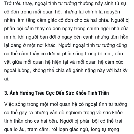
Trớ trêu thay, ngoại tình tư tưởng thường nảy sinh từ sự
cô đơn trong mối quan hệ, nhưng lại chính là nguyên
nhân làm tăng cảm giác cô đơn cho cả hai phía. Người bị
phản bội cảm thấy cô đơn ngay trong chính ngôi nhà của
mình, khi người bạn đời ở ngay bên cạnh nhưng tâm hồn
lại đang ở một nơi khác. Người ngoại tình tư tưởng cũng
có thể cảm thấy cô đơn vì phải sống trong bí mật, dằn
vặt giữa mối quan hệ hiện tại và mối quan hệ cảm xúc
ngoài luồng, không thể chia sẻ gánh nặng này với bất kỳ
ai.
3. Ảnh Hưởng Tiêu Cực Đến Sức Khỏe Tinh Thần
Việc sống trong một mối quan hệ có ngoại tình tư tưởng
có thể gây ra những vấn đề nghiêm trọng về sức khỏe
tinh thần cho cả hai bên. Người bị phản bội có thể trải
qua lo âu, trầm cảm, rối loạn giấc ngủ, lòng tự trọng