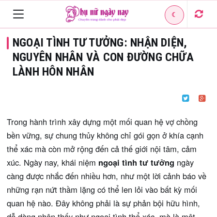
☾
Toggle
NGOẠI TÌNH TƯ TƯỞNG: NHẬN DIỆN,
navigation
NGUYÊN NHÂN VÀ CON ĐƯỜNG CHỮA
LÀNH HÔN NHÂN
Trong hành trình xây dựng một mối quan hệ vợ chồng
bền vững, sự chung thủy không chỉ gói gọn ở khía cạnh
thể xác mà còn mở rộng đến cả thế giới nội tâm, cảm
xúc. Ngày nay, khái niệm
ngoại tình tư tưởng
ngày
càng được nhắc đến nhiều hơn, như một lời cảnh báo về
những rạn nứt thầm lặng có thể len lỏi vào bất kỳ mối
quan hệ nào. Đây không phải là sự phản bội hữu hình,
dễ dàng nhận thấy như ngoại tình thể xác, mà là một