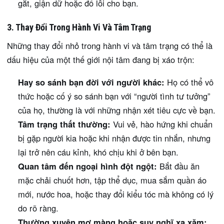
gắt, giận dữ hoặc đổ lỗi cho bạn.
3. Thay Đổi Trong Hành Vi Và Tâm Trạng
Những thay đổi nhỏ trong hành vi và tâm trạng có thể là
dấu hiệu của một thế giới nội tâm đang bị xáo trộn:
Hay so sánh bạn đời với người khác:
Họ có thể vô
thức hoặc cố ý so sánh bạn với “người tình tư tưởng”
của họ, thường là với những nhận xét tiêu cực về bạn.
Tâm trạng thất thường:
Vui vẻ, hào hứng khi chuẩn
bị gặp người kia hoặc khi nhận được tin nhắn, nhưng
lại trở nên cáu kỉnh, khó chịu khi ở bên bạn.
Quan tâm đến ngoại hình đột ngột:
Bắt đầu ăn
mặc chải chuốt hơn, tập thể dục, mua sắm quần áo
mới, nước hoa, hoặc thay đổi kiểu tóc mà không có lý
do rõ ràng.
Thường xuyên mơ màng hoặc suy nghĩ xa xăm: