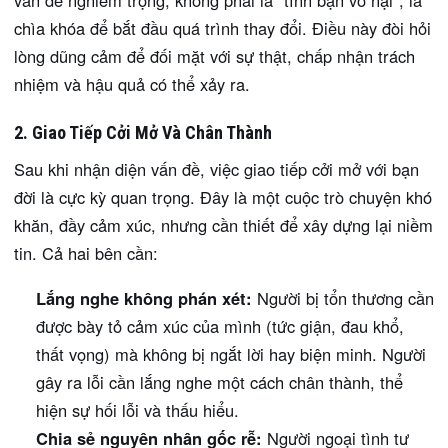
chìa khóa để bắt đầu quá trình thay đổi. Điều này đòi hỏi
lòng dũng cảm để đối mặt với sự thật, chấp nhận trách
nhiệm và hậu quả có thể xảy ra.
2. Giao Tiếp Cởi Mở Và Chân Thành
Sau khi nhận diện vấn đề, việc giao tiếp cởi mở với bạn
đời là cực kỳ quan trọng. Đây là một cuộc trò chuyện khó
khăn, đầy cảm xúc, nhưng cần thiết để xây dựng lại niềm
tin. Cả hai bên cần:
Lắng nghe không phán xét:
Người bị tổn thương cần
được bày tỏ cảm xúc của mình (tức giận, đau khổ,
thất vọng) mà không bị ngắt lời hay biện minh. Người
gây ra lỗi cần lắng nghe một cách chân thành, thể
hiện sự hối lỗi và thấu hiểu.
Chia sẻ nguyên nhân gốc rễ:
Người ngoại tình tư