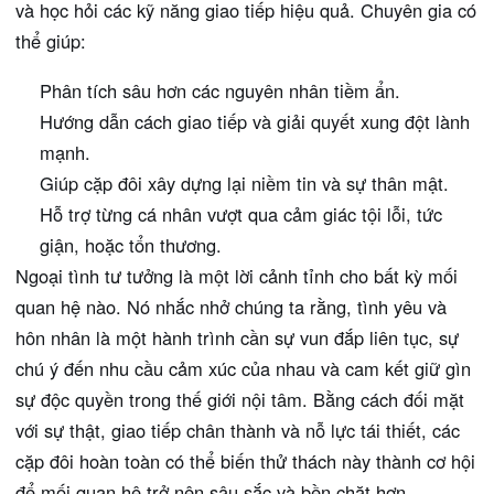
và học hỏi các kỹ năng giao tiếp hiệu quả. Chuyên gia có
thể giúp:
Phân tích sâu hơn các nguyên nhân tiềm ẩn.
Hướng dẫn cách giao tiếp và giải quyết xung đột lành
mạnh.
Giúp cặp đôi xây dựng lại niềm tin và sự thân mật.
Hỗ trợ từng cá nhân vượt qua cảm giác tội lỗi, tức
giận, hoặc tổn thương.
Ngoại tình tư tưởng là một lời cảnh tỉnh cho bất kỳ mối
quan hệ nào. Nó nhắc nhở chúng ta rằng, tình yêu và
hôn nhân là một hành trình cần sự vun đắp liên tục, sự
chú ý đến nhu cầu cảm xúc của nhau và cam kết giữ gìn
sự độc quyền trong thế giới nội tâm. Bằng cách đối mặt
với sự thật, giao tiếp chân thành và nỗ lực tái thiết, các
cặp đôi hoàn toàn có thể biến thử thách này thành cơ hội
để mối quan hệ trở nên sâu sắc và bền chặt hơn.