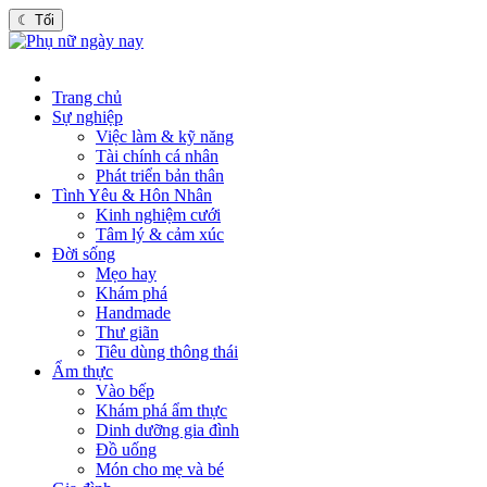
☾
Tối
Trang chủ
Sự nghiệp
Việc làm & kỹ năng
Tài chính cá nhân
Phát triển bản thân
Tình Yêu & Hôn Nhân
Kinh nghiệm cưới
Tâm lý & cảm xúc
Đời sống
Mẹo hay
Khám phá
Handmade
Thư giãn
Tiêu dùng thông thái
Ẩm thực
Vào bếp
Khám phá ẩm thực
Dinh dưỡng gia đình
Đồ uống
Món cho mẹ và bé