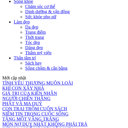
Sống khỏe
Chăm sóc cơ thể
Dinh dưỡng & vận động
Sức khỏe phụ nữ
Làm đẹp
Da đẹp
Trang điểm
Thời trang
Tóc đẹp
Dáng đẹp
Thẩm mỹ viện
Thân tâm trí
Sách hay
Sống chậm & cân bằng
Mới cập nhật
TÌNH YÊU THƯƠNG MUÔN LOÀI
KHỈ CON XÂY NHÀ
GIÁ TRỊ CỦA KIÊN NHẪN
NGƯỜI CHIẾN THẮNG
PHẬT VÀ MA QUỶ
CON TRAI TRỘM CUỐN SÁCH
NIỀM TIN TRONG CUỘC SỐNG
TẶNG MỘT VẦNG TRĂNG
MÓN NỢ DUY NHẤT KHÔNG PHẢI TRẢ