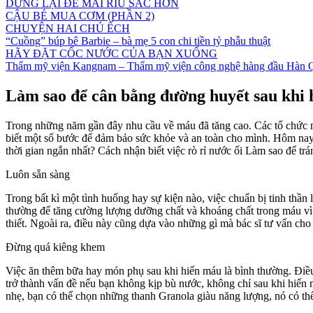
DỪNG LẠI ĐỂ MÀI RÌU SẮC HƠN
CẬU BÉ MUA CƠM (PHẦN 2)
CHUYỆN HAI CHÚ ẾCH
“Cuồng” búp bê Barbie – bà mẹ 5 con chi tiền tỷ phẫu thuật
HÃY ĐẶT CỐC NƯỚC CỦA BẠN XUỐNG
Thẩm mỹ viện Kangnam – Thẩm mỹ viện công nghệ hàng đầu Hàn 
Làm sao để cân bằng đường huyết sau khi
Trong những năm gần đây nhu cầu về máu đã tăng cao. Các tổ chức nh
biết một số bước để đảm bảo sức khỏe và an toàn cho mình. Hôm nay,
thời gian ngắn nhất? Cách nhận biết việc rò rỉ nước ối Làm sao để trá
Luôn sẵn sàng
Trong bất kì một tình huống hay sự kiện nào, việc chuẩn bị tinh thần
thường để tăng cường lượng dưỡng chất và khoáng chất trong máu vì 
thiết. Ngoài ra, điều này cũng dựa vào những gì mà bác sĩ tư vấn cho
Đừng quá kiêng khem
Việc ăn thêm bữa hay món phụ sau khi hiến máu là bình thường. Điề
trở thành vấn đề nếu bạn không kịp bù nước, không chỉ sau khi hiến m
nhẹ, bạn có thể chọn những thanh Granola giàu năng lượng, nó có th