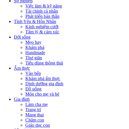
Sự nghiệp
Việc làm & kỹ năng
Tài chính cá nhân
Phát triển bản thân
Tình Yêu & Hôn Nhân
Kinh nghiệm cưới
Tâm lý & cảm xúc
Đời sống
Mẹo hay
Khám phá
Handmade
Thư giãn
Tiêu dùng thông thái
Ẩm thực
Vào bếp
Khám phá ẩm thực
Dinh dưỡng gia đình
Đồ uống
Món cho mẹ và bé
Gia đình
Làm cha mẹ
Trang trí
Mang thai
Chăm con
Giáo dục con