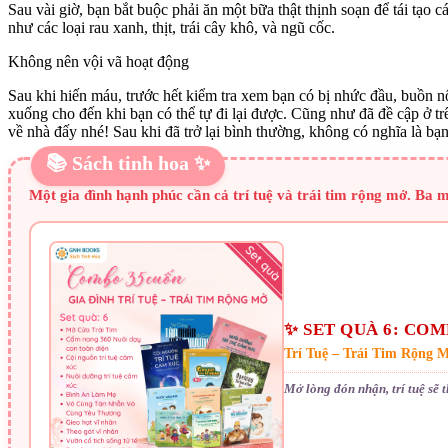
Sau vài giờ, bạn bắt buộc phải ăn một bữa thật thịnh soạn để tái tạo
như các loại rau xanh, thịt, trái cây khô, và ngũ cốc.
Không nên vội vã hoạt động
Sau khi hiến máu, trước hết kiểm tra xem bạn có bị nhức đầu, buồn nô
xuống cho đến khi bạn có thể tự đi lại được. Cũng như đã đề cập ở t
về nhà đấy nhé! Sau khi đã trở lại bình thường, không có nghĩa là bạ
📚 Sách tinh hoa ✨
Một gia đình hạnh phúc cần cả trí tuệ và trái tim rộng mở. Ba 
✨ SET QUÀ 6: COM
Trí Tuệ – Trái Tim Rộng 
Mở lòng đón nhận, trí tuệ sẽ 