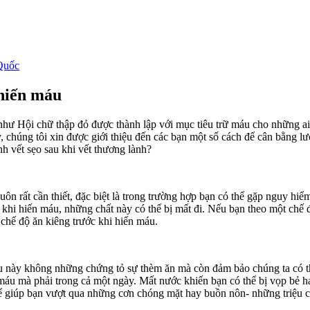
Quốc
 hiến máu
ư Hội chữ thập đỏ được thành lập với mục tiêu trữ máu cho những ai 
 chúng tôi xin được giới thiệu đến các bạn một số cách để cân bằng l
nh vết sẹo sau khi vết thương lành?
 luôn rất cần thiết, đặc biệt là trong trường hợp bạn có thể gặp nguy h
khi hiến máu, những chất này có thể bị mất đi. Nếu bạn theo một chế đ
 chế độ ăn kiêng trước khi hiến máu.
u này không những chứng tỏ sự thèm ăn mà còn đảm bảo chúng ta có th
áu mà phải trong cả một ngày. Mất nước khiến bạn có thể bị vọp bẻ hay
ể giúp bạn vượt qua những cơn chóng mặt hay buồn nôn- những triệu c