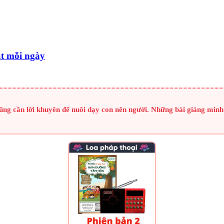
út mỗi ngày
g cần lời khuyên để nuôi dạy con nên người. Những bài giảng minh t