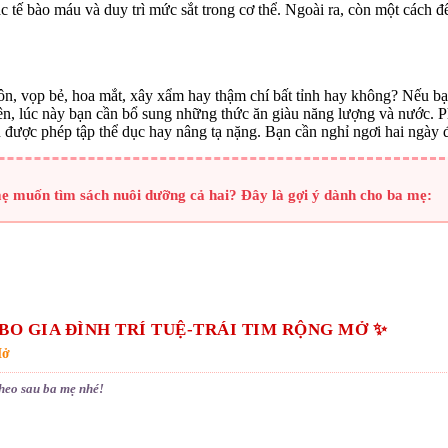
 các tế bào máu và duy trì mức sắt trong cơ thể. Ngoài ra, còn một cách
n, vọp bẻ, hoa mắt, xây xẩm hay thậm chí bất tỉnh hay không? Nếu bạn 
rên, lúc này bạn cần bổ sung những thức ăn giàu năng lượng và nước. 
n được phép tập thể dục hay nâng tạ nặng. Bạn cần nghỉ ngơi hai ngày để
mẹ muốn tìm sách nuôi dưỡng cả hai? Đây là gợi ý dành cho ba mẹ:
BO GIA ĐÌNH TRÍ TUỆ-TRÁI TIM RỘNG MỞ ✨
Mở
theo sau ba mẹ nhé!