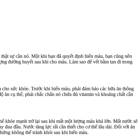
thật sự cần nó. Một khi bạn đã quyết định hiến máu, bạn cũng nên
ượng đường huyết sau khi cho máu. Làm sao để vết bầm tan đi trong
iểm cho sức khỏe. Trước khi hiến máu, phải đảm bảo các bữa ăn thông
ộ ăn cụ thể, phải chắc chắn nó chứa đủ vitamin và khoáng chất cần
ể khỏe mạnh trở lại sau khi mất một lượng máu khá lớn. Mất nước sẽ
 đau đầu. Nước tăng lực rất cần thiết cho cơ thể lâu dài. Đối với ăn
hứng không thể tránh khỏi sau khi hiến máu.