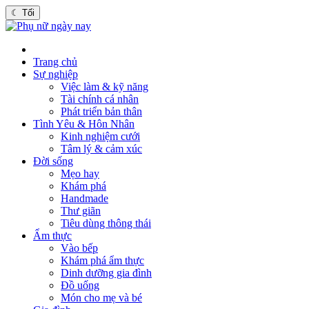
☾
Tối
Trang chủ
Sự nghiệp
Việc làm & kỹ năng
Tài chính cá nhân
Phát triển bản thân
Tình Yêu & Hôn Nhân
Kinh nghiệm cưới
Tâm lý & cảm xúc
Đời sống
Mẹo hay
Khám phá
Handmade
Thư giãn
Tiêu dùng thông thái
Ẩm thực
Vào bếp
Khám phá ẩm thực
Dinh dưỡng gia đình
Đồ uống
Món cho mẹ và bé