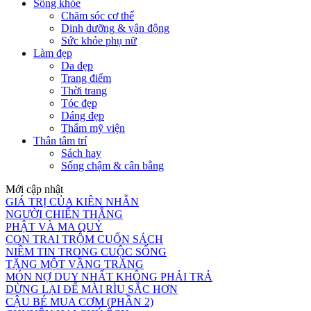
Sống khỏe
Chăm sóc cơ thể
Dinh dưỡng & vận động
Sức khỏe phụ nữ
Làm đẹp
Da đẹp
Trang điểm
Thời trang
Tóc đẹp
Dáng đẹp
Thẩm mỹ viện
Thân tâm trí
Sách hay
Sống chậm & cân bằng
Mới cập nhật
GIÁ TRỊ CỦA KIÊN NHẪN
NGƯỜI CHIẾN THẮNG
PHẬT VÀ MA QUỶ
CON TRAI TRỘM CUỐN SÁCH
NIỀM TIN TRONG CUỘC SỐNG
TẶNG MỘT VẦNG TRĂNG
MÓN NỢ DUY NHẤT KHÔNG PHẢI TRẢ
DỪNG LẠI ĐỂ MÀI RÌU SẮC HƠN
CẬU BÉ MUA CƠM (PHẦN 2)