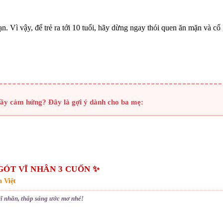
. Vì vậy, để trẻ ra tới 10 tuổi, hãy dừng ngay thói quen ăn mặn và cố
đầy cảm hứng? Đây là gợi ý dành cho ba mẹ:
GÓT VĨ NHÂN 3 CUỐN ✨
n Việt
ĩ nhân, thắp sáng ước mơ nhé!