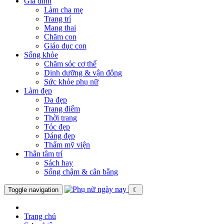
Gia đình
Làm cha mẹ
Trang trí
Mang thai
Chăm con
Giáo dục con
Sống khỏe
Chăm sóc cơ thể
Dinh dưỡng & vận động
Sức khỏe phụ nữ
Làm đẹp
Da đẹp
Trang điểm
Thời trang
Tóc đẹp
Dáng đẹp
Thẩm mỹ viện
Thân tâm trí
Sách hay
Sống chậm & cân bằng
Toggle navigation
☾
Trang chủ