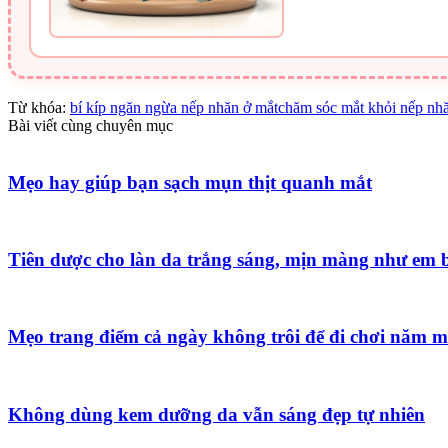
Từ khóa:
bí kíp ngăn ngừa nếp nhăn ở mắt
chăm sóc mắt khỏi nếp nh
Bài viết cùng chuyên mục
Mẹo hay giúp bạn sạch mụn thịt quanh mắt
Tiên dược cho làn da trắng sáng, mịn màng như em 
Mẹo trang điểm cả ngày không trôi để đi chơi năm m
Không dùng kem dưỡng da vẫn sáng đẹp tự nhiên