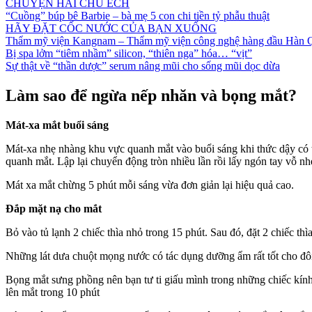
CHUYỆN HAI CHÚ ẾCH
“Cuồng” búp bê Barbie – bà mẹ 5 con chi tiền tỷ phẫu thuật
HÃY ĐẶT CỐC NƯỚC CỦA BẠN XUỐNG
Thẩm mỹ viện Kangnam – Thẩm mỹ viện công nghệ hàng đầu Hàn 
Bị spa lởm “tiêm nhầm” silicon, “thiên nga” hóa… “vịt”
Sự thật về “thần dược” serum nâng mũi cho sống mũi dọc dừa
Làm sao để ngừa nếp nhăn và bọng mắt?
Mát-xa mắt buổi sáng
Mát-xa nhẹ nhàng khu vực quanh mắt vào buổi sáng khi thức dậy có t
quanh mắt. Lập lại chuyển động tròn nhiều lần rồi lấy ngón tay vỗ nh
Mát xa mắt chừng 5 phút mỗi sáng vừa đơn giản lại hiệu quả cao.
Đắp mặt nạ cho mắt
Bỏ vào tủ lạnh 2 chiếc thìa nhỏ trong 15 phút. Sau đó, đặt 2 chiếc t
Những lát dưa chuột mọng nước có tác dụng dưỡng ẩm rất tốt cho đôi 
Bọng mắt sưng phồng nên bạn tư ti giấu mình trong những chiếc kính 
lên mắt trong 10 phút