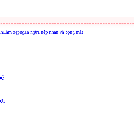
ăn
Làm đẹp
ngăn ngừa nếp nhăn và bọng mắt
bé
ới