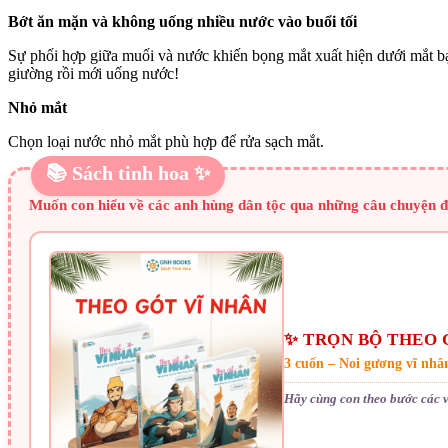
Bớt ăn mặn và không uống nhiều nước vào buổi tối
Sự phối hợp giữa muối và nước khiến bọng mắt xuất hiện dưới mắt bạn
giường rồi mới uống nước!
Nhỏ mắt
Chọn loại nước nhỏ mắt phù hợp để rửa sạch mắt.
📚 Sách tinh hoa ✨
Muốn con hiểu về các anh hùng dân tộc qua những câu chuyện 
✨ TRỌN BỘ THEO 
3 cuốn – Noi gương vĩ nhâ
Hãy cùng con theo bước các v