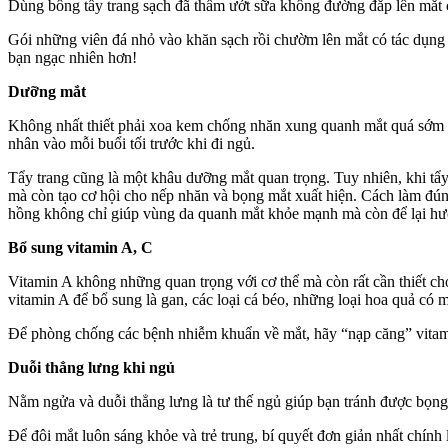
Dùng bông tẩy trang sạch đã thấm ướt sữa không đường đắp lên mắt 
Gói những viên đá nhỏ vào khăn sạch rồi chườm lên mắt có tác dụng g
bạn ngạc nhiên hơn!
Dưỡng mắt
Không nhất thiết phải xoa kem chống nhăn xung quanh mắt quá sớm k
nhân vào mỗi buổi tối trước khi đi ngủ.
Tẩy trang cũng là một khâu dưỡng mắt quan trọng. Tuy nhiên, khi tẩy
mà còn tạo cơ hội cho nếp nhăn và bọng mắt xuất hiện. Cách làm đún
hồng không chỉ giúp vùng da quanh mắt khỏe mạnh mà còn để lại hư
Bổ sung vitamin A, C
Vitamin A không những quan trọng với cơ thể mà còn rất cần thiết 
vitamin A để bổ sung là gan, các loại cá béo, những loại hoa quả có
Để phòng chống các bệnh nhiễm khuẩn về mắt, hãy “nạp căng” vitamin
Duỗi thẳng lưng khi ngủ
Nằm ngửa và duỗi thẳng lưng là tư thế ngủ giúp bạn tránh được bọng 
Để đôi mắt luôn sáng khỏe và trẻ trung, bí quyết đơn giản nhất chính 