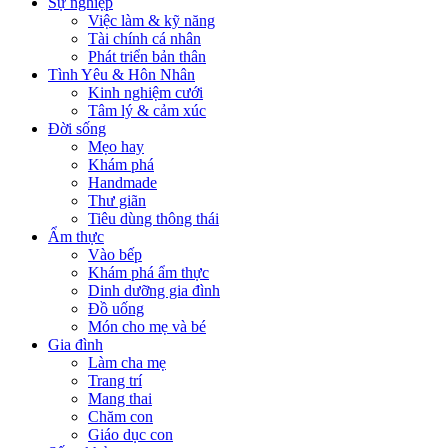
Sự nghiệp
Việc làm & kỹ năng
Tài chính cá nhân
Phát triển bản thân
Tình Yêu & Hôn Nhân
Kinh nghiệm cưới
Tâm lý & cảm xúc
Đời sống
Mẹo hay
Khám phá
Handmade
Thư giãn
Tiêu dùng thông thái
Ẩm thực
Vào bếp
Khám phá ẩm thực
Dinh dưỡng gia đình
Đồ uống
Món cho mẹ và bé
Gia đình
Làm cha mẹ
Trang trí
Mang thai
Chăm con
Giáo dục con