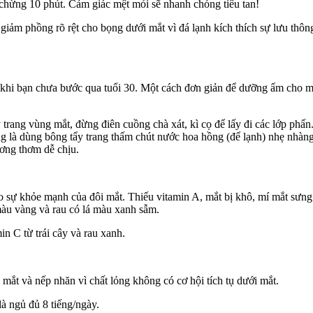
chừng 10 phút. Cảm giác mệt mỏi sẽ nhanh chóng tiêu tan!
iảm phồng rõ rệt cho bọng dưới mắt vì đá lạnh kích thích sự lưu thôn
hi bạn chưa bước qua tuổi 30. Một cách đơn giản để dưỡng ẩm cho mắ
 trang vùng mắt, đừng điên cuồng chà xát, kì cọ để lấy đi các lớp ph
g là dùng bông tẩy trang thấm chút nước hoa hồng (để lạnh) nhẹ nhàng
ơng thơm dễ chịu.
cho sự khỏe mạnh của đôi mắt. Thiếu vitamin A, mắt bị khô, mí mắt s
 màu vàng và rau có lá màu xanh sẫm.
 C từ trái cây và rau xanh.
mắt và nếp nhăn vì chất lỏng không có cơ hội tích tụ dưới mắt.
là ngủ đủ 8 tiếng/ngày.