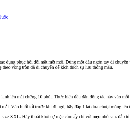
Quốc
ác dụng phục hồi đôi mắt mệt mỏi. Dùng một đầu ngón tay di chuyển từ
ẹ theo vòng tròn đã di chuyển để kích thích sự lưu thông máu.
hìa lạnh lên mắt chừng 10 phút. Thực hiện đều đặn động tác này vào mỗi
mắt. Vào buổi tối trước khi đi ngủ, hãy đắp 1 lát dưa chuột mỏng lên 
size XXL. Hãy thoát khỏi sự mặc cảm ấy chỉ với mẹo nhỏ sau: đắp túi 