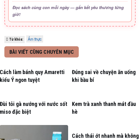
Đọc sách cùng con mỗi ngày — gắn kết yêu thương từng
giờ!
Ẩm thực
Từ khóa:
BÀI VIẾT CÙNG CHUYÊN MỤC
Cách làm bánh quy Amaretti
Đúng sai về chuyện ăn uống
kiểu Ý ngon tuyệt
khi bầu bí
Đùi tỏi gà nướng với nước sốt
Kem trà xanh thanh mát đầu
miso đặc biệt
hè
Cách thái ớt nhanh mà không