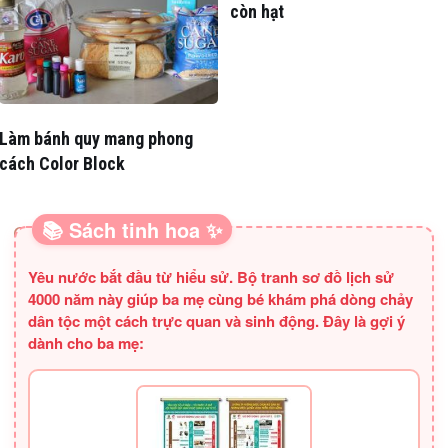
còn hạt
Làm bánh quy mang phong
cách Color Block
📚 Sách tinh hoa ✨
SÁCH HAY CHO BA MẸ
Yêu nước bắt đầu từ hiểu sử. Bộ tranh sơ đồ lịch sử
4000 năm này giúp ba mẹ cùng bé khám phá dòng chảy
dân tộc một cách trực quan và sinh động. Đây là gợi ý
dành cho ba mẹ: