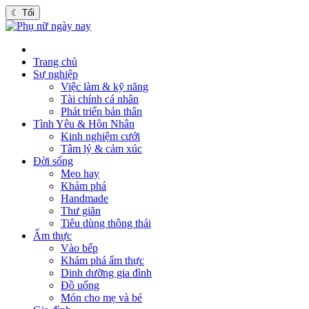
☾
Tối
Trang chủ
Sự nghiệp
Việc làm & kỹ năng
Tài chính cá nhân
Phát triển bản thân
Tình Yêu & Hôn Nhân
Kinh nghiệm cưới
Tâm lý & cảm xúc
Đời sống
Mẹo hay
Khám phá
Handmade
Thư giãn
Tiêu dùng thông thái
Ẩm thực
Vào bếp
Khám phá ẩm thực
Dinh dưỡng gia đình
Đồ uống
Món cho mẹ và bé