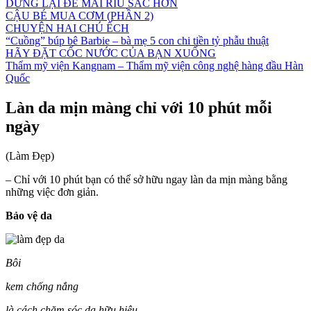
DỪNG LẠI ĐỂ MÀI RÌU SẮC HƠN
CẬU BÉ MUA CƠM (PHẦN 2)
CHUYỆN HAI CHÚ ẾCH
“Cuồng” búp bê Barbie – bà mẹ 5 con chi tiền tỷ phẫu thuật
HÃY ĐẶT CỐC NƯỚC CỦA BẠN XUỐNG
Thẩm mỹ viện Kangnam – Thẩm mỹ viện công nghệ hàng đầu Hàn
Quốc
Làn da mịn màng chỉ với 10 phút mỗi
ngày
(Làm Đẹp)
– Chỉ với 10 phút bạn có thể sở hữu ngay làn da mịn màng bằng
những việc đơn giản.
Bảo vệ da
Bôi
kem chống nắng
là cách chăm sóc da hữu hiệu.