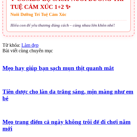
TUỆ CẢM XÚC 1+2 ✨
Nuôi Dưỡng Trí Tuệ Cảm Xúc
Hiểu con để yêu thương đúng cách – cùng nhau lớn khôn nhé!
Từ khóa:
Làm đẹp
Bài viết cùng chuyên mục
Mẹo hay giúp bạn sạch mụn thịt quanh mắt
Tiên dược cho làn da trắng sáng, mịn màng như em
bé
Mẹo trang điểm cả ngày không trôi để đi chơi năm
mới