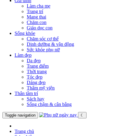
Gia đình
Làm cha mẹ
Trang trí
Mang thai
Chăm con
Giáo dục con
Sống khỏe
Chăm sóc cơ thể
Dinh dưỡng & vận động
Sức khỏe phụ nữ
Làm đẹp
Da đẹp
Trang điểm
Thời trang
Tóc đẹp
Dáng đẹp
Thẩm mỹ viện
Thân tâm trí
Sách hay
Sống chậm & cân bằng
Toggle navigation
☾
Trang chủ