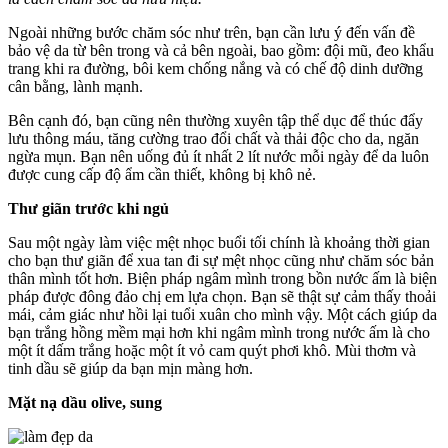
Ngoài những bước chăm sóc như trên, bạn cần lưu ý đến vấn đề
bảo vệ da từ bên trong và cả bên ngoài, bao gồm: đội mũ, đeo khẩu
trang khi ra đường, bôi kem chống nắng và có chế độ dinh dưỡng
cân bằng, lành mạnh.
Bên cạnh đó, bạn cũng nên thường xuyên tập thể dục để thúc đẩy
lưu thông máu, tăng cường trao đổi chất và thải độc cho da, ngăn
ngừa mụn. Bạn nên uống đủ ít nhất 2 lít nước mỗi ngày để da luôn
được cung cấp độ ẩm cần thiết, không bị khô nẻ.
Thư giãn trước khi ngủ
Sau một ngày làm việc mệt nhọc buổi tối chính là khoảng thời gian
cho bạn thư giãn để xua tan đi sự mệt nhọc cũng như chăm sóc bản
thân mình tốt hơn. Biện pháp ngâm mình trong bồn nước ấm là biện
pháp được đông đảo chị em lựa chọn. Bạn sẽ thật sự cảm thấy thoải
mái, cảm giác như hồi lại tuổi xuân cho mình vậy. Một cách giúp da
bạn trắng hồng mềm mại hơn khi ngâm mình trong nước ấm là cho
một ít dấm trắng hoặc một ít vỏ cam quýt phơi khô. Mùi thơm và
tinh dầu sẽ giúp da bạn mịn màng hơn.
Mặt nạ dầu olive, sung