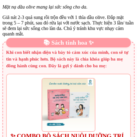
Mặt nạ dầu olive mang lại sức sống cho da.
Giã nát 2-3 quả sung rồi trộn đều với 1 thìa dầu olive. Đắp mặt
trong 5 – 7 phút, sau đó rửa lại với nước sạch. Thực hiện 3 lần/ tuần
sẽ đem lại sức sống cho làn da. Chú ý tránh khu vực nhạy cảm
quanh mắt.
📚 Sách tinh hoa ✨
Khi con biết nhận diện và bày tỏ cảm xúc của mình, con sẽ tự
tin và hạnh phúc hơn. Bộ sách này là chìa khóa giúp ba mẹ
đồng hành cùng con. Đây là gợi ý dành cho ba mẹ:
✨ COMBO BỘ SÁCH NUÔI DƯỠNG TRÍ