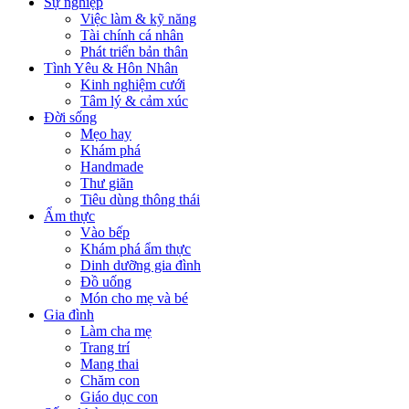
Sự nghiệp
Việc làm & kỹ năng
Tài chính cá nhân
Phát triển bản thân
Tình Yêu & Hôn Nhân
Kinh nghiệm cưới
Tâm lý & cảm xúc
Đời sống
Mẹo hay
Khám phá
Handmade
Thư giãn
Tiêu dùng thông thái
Ẩm thực
Vào bếp
Khám phá ẩm thực
Dinh dưỡng gia đình
Đồ uống
Món cho mẹ và bé
Gia đình
Làm cha mẹ
Trang trí
Mang thai
Chăm con
Giáo dục con