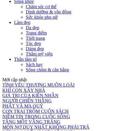
Sống khỏe
Chăm sóc cơ thể
Dinh dưỡng & vận động
Sức khỏe phụ nữ
Làm đẹp
Da đẹp
Trang điểm
Thời trang
Tóc đẹp
Dáng đẹp
Thẩm mỹ viện
Thân tâm trí
Sách hay
Sống chậm & cân bằng
Mới cập nhật
TÌNH YÊU THƯƠNG MUÔN LOÀI
KHỈ CON XÂY NHÀ
GIÁ TRỊ CỦA KIÊN NHẪN
NGƯỜI CHIẾN THẮNG
PHẬT VÀ MA QUỶ
CON TRAI TRỘM CUỐN SÁCH
NIỀM TIN TRONG CUỘC SỐNG
TẶNG MỘT VẦNG TRĂNG
MÓN NỢ DUY NHẤT KHÔNG PHẢI TRẢ