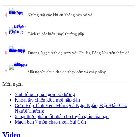
4
Những trái cây khi ăn không nên bỏ vỏ
5
Cách trị các kiểu ‘say’ thường gặp
6
Trương Ngọc Ánh đọ sexy với Chi Pu, Đông Nhi trên thảm đỏ
7
Mặt nạ sữa chua cho da nhạy cảm và cháy nắng
Món ngon
Sinh tố rau quả ngon bổ dưỡng
Khoai tây chiên kiểu mới hấp dẫn
Cơm Hộp Tình Yêu: Món Quà Ngọt Ngào, Độc Đáo Cho
Người Thương
6 loại thực phẩm tốt nhất cho tuyến giáp của bạn
Mách bạn 7 món cháo ngon Sài Gòn
Video