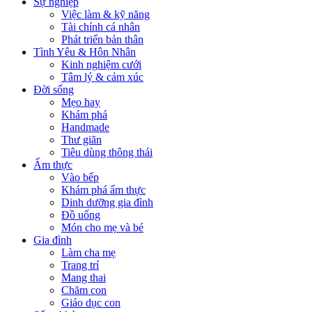
Sự nghiệp
Việc làm & kỹ năng
Tài chính cá nhân
Phát triển bản thân
Tình Yêu & Hôn Nhân
Kinh nghiệm cưới
Tâm lý & cảm xúc
Đời sống
Mẹo hay
Khám phá
Handmade
Thư giãn
Tiêu dùng thông thái
Ẩm thực
Vào bếp
Khám phá ẩm thực
Dinh dưỡng gia đình
Đồ uống
Món cho mẹ và bé
Gia đình
Làm cha mẹ
Trang trí
Mang thai
Chăm con
Giáo dục con