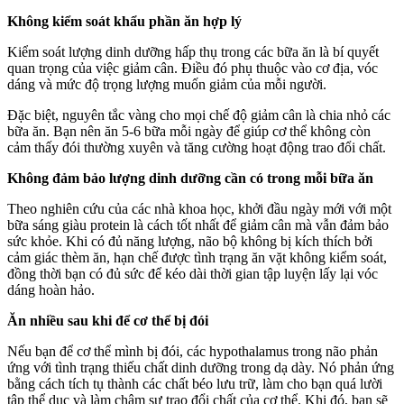
Không kiểm soát khẩu phần ăn hợp lý
Kiểm soát lượng dinh dưỡng hấp thụ trong các bữa ăn là bí quyết
quan trọng của việc giảm cân. Điều đó phụ thuộc vào cơ địa, vóc
dáng và mức độ trọng lượng muốn giảm của mỗi người.
Đặc biệt, nguyên tắc vàng cho mọi chế độ giảm cân là chia nhỏ các
bữa ăn. Bạn nên ăn 5-6 bữa mỗi ngày để giúp cơ thể không còn
cảm thấy đói thường xuyên và tăng cường hoạt động trao đổi chất.
Không đảm bảo lượng dinh dưỡng cần có trong mỗi bữa ăn
Theo nghiên cứu của các nhà khoa học, khởi đầu ngày mới với một
bữa sáng giàu protein là cách tốt nhất để giảm cân mà vẫn đảm bảo
sức khỏe. Khi có đủ năng lượng, não bộ không bị kích thích bởi
cảm giác thèm ăn, hạn chế được tình trạng ăn vặt không kiểm soát,
đồng thời bạn có đủ sức để kéo dài thời gian tập luyện lấy lại vóc
dáng hoàn hảo.
Ăn nhiều sau khi để cơ thể bị đói
Nếu bạn để cơ thể mình bị đói, các hypothalamus trong não phản
ứng với tình trạng thiếu chất dinh dưỡng trong dạ dày. Nó phản ứng
bằng cách tích tụ thành các chất béo lưu trữ, làm cho bạn quá lười
tập thể dục và làm chậm sự trao đổi chất của cơ thể. Khi đó, bạn sẽ