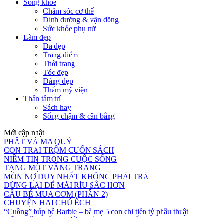
Sống khỏe
Chăm sóc cơ thể
Dinh dưỡng & vận động
Sức khỏe phụ nữ
Làm đẹp
Da đẹp
Trang điểm
Thời trang
Tóc đẹp
Dáng đẹp
Thẩm mỹ viện
Thân tâm trí
Sách hay
Sống chậm & cân bằng
Mới cập nhật
PHẬT VÀ MA QUỶ
CON TRAI TRỘM CUỐN SÁCH
NIỀM TIN TRONG CUỘC SỐNG
TẶNG MỘT VẦNG TRĂNG
MÓN NỢ DUY NHẤT KHÔNG PHẢI TRẢ
DỪNG LẠI ĐỂ MÀI RÌU SẮC HƠN
CẬU BÉ MUA CƠM (PHẦN 2)
CHUYỆN HAI CHÚ ẾCH
“Cuồng” búp bê Barbie – bà mẹ 5 con chi tiền tỷ phẫu thuật