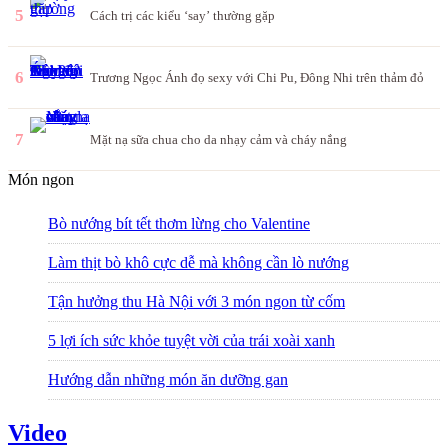
5
Cách trị các kiểu ‘say’ thường gặp
6
Trương Ngọc Ánh đọ sexy với Chi Pu, Đông Nhi trên thảm đỏ
7
Mặt nạ sữa chua cho da nhạy cảm và cháy nắng
Món ngon
Bò nướng bít tết thơm lừng cho Valentine
Làm thịt bò khô cực dễ mà không cần lò nướng
Tận hưởng thu Hà Nội với 3 món ngon từ cốm
5 lợi ích sức khỏe tuyệt vời của trái xoài xanh
Hướng dẫn những món ăn dưỡng gan
Video