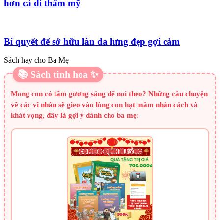
hơn cả đi thẩm mỹ
Bí quyết để sở hữu làn da lưng đẹp gợi cảm
Sách hay cho Ba Mẹ
📚 Sách tinh hoa ✨
Mong con có tấm gương sáng để noi theo? Những câu chuyện
về các vĩ nhân sẽ gieo vào lòng con hạt mầm nhân cách và
khát vọng, đây là gợi ý dành cho ba mẹ: