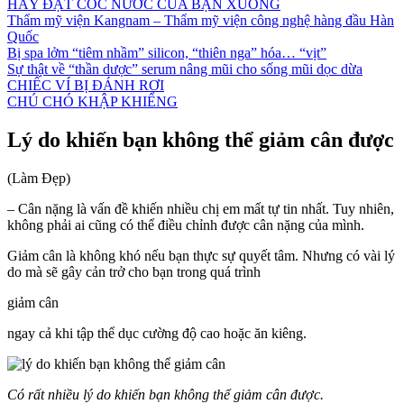
HÃY ĐẶT CỐC NƯỚC CỦA BẠN XUỐNG
Thẩm mỹ viện Kangnam – Thẩm mỹ viện công nghệ hàng đầu Hàn
Quốc
Bị spa lởm “tiêm nhầm” silicon, “thiên nga” hóa… “vịt”
Sự thật về “thần dược” serum nâng mũi cho sống mũi dọc dừa
CHIẾC VÍ BỊ ĐÁNH RƠI
CHÚ CHÓ KHẬP KHIỂNG
Lý do khiến bạn không thể giảm cân được
(Làm Đẹp)
– Cân nặng là vấn đề khiến nhiều chị em mất tự tin nhất. Tuy nhiên,
không phải ai cũng có thể điều chỉnh được cân nặng của mình.
Giảm cân là không khó nếu bạn thực sự quyết tâm. Nhưng có vài lý
do mà sẽ gây cản trở cho bạn trong quá trình
giảm cân
ngay cả khi tập thể dục cường độ cao hoặc ăn kiêng.
Có rất nhiều lý do khiến bạn không thể giảm cân được.