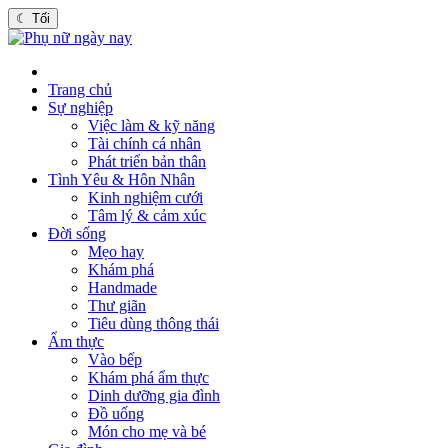
☾
Tối
Trang chủ
Sự nghiệp
Việc làm & kỹ năng
Tài chính cá nhân
Phát triển bản thân
Tình Yêu & Hôn Nhân
Kinh nghiệm cưới
Tâm lý & cảm xúc
Đời sống
Mẹo hay
Khám phá
Handmade
Thư giãn
Tiêu dùng thông thái
Ẩm thực
Vào bếp
Khám phá ẩm thực
Dinh dưỡng gia đình
Đồ uống
Món cho mẹ và bé