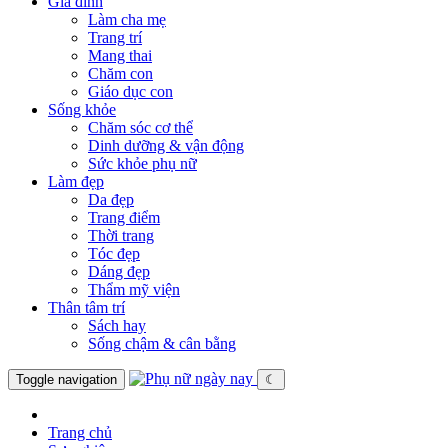
Gia đình
Làm cha mẹ
Trang trí
Mang thai
Chăm con
Giáo dục con
Sống khỏe
Chăm sóc cơ thể
Dinh dưỡng & vận động
Sức khỏe phụ nữ
Làm đẹp
Da đẹp
Trang điểm
Thời trang
Tóc đẹp
Dáng đẹp
Thẩm mỹ viện
Thân tâm trí
Sách hay
Sống chậm & cân bằng
Toggle navigation
☾
Trang chủ