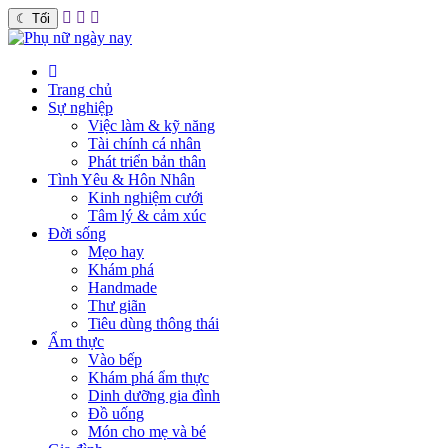
☾
Tối
Trang chủ
Sự nghiệp
Việc làm & kỹ năng
Tài chính cá nhân
Phát triển bản thân
Tình Yêu & Hôn Nhân
Kinh nghiệm cưới
Tâm lý & cảm xúc
Đời sống
Mẹo hay
Khám phá
Handmade
Thư giãn
Tiêu dùng thông thái
Ẩm thực
Vào bếp
Khám phá ẩm thực
Dinh dưỡng gia đình
Đồ uống
Món cho mẹ và bé