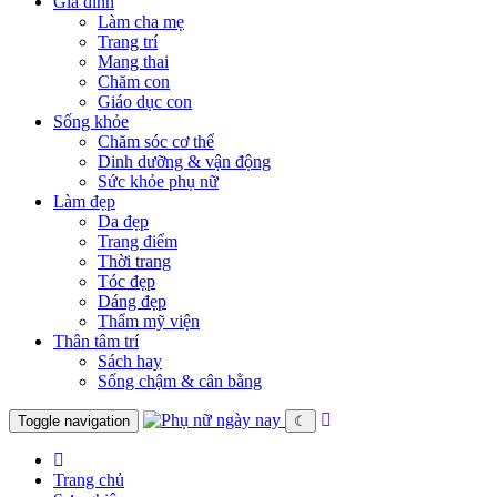
Gia đình
Làm cha mẹ
Trang trí
Mang thai
Chăm con
Giáo dục con
Sống khỏe
Chăm sóc cơ thể
Dinh dưỡng & vận động
Sức khỏe phụ nữ
Làm đẹp
Da đẹp
Trang điểm
Thời trang
Tóc đẹp
Dáng đẹp
Thẩm mỹ viện
Thân tâm trí
Sách hay
Sống chậm & cân bằng
Toggle navigation
☾
Trang chủ