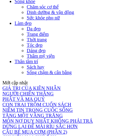
Sống khỏe
Chăm sóc cơ thể
Dinh dưỡng & vận động
Sức khỏe phụ nữ
Làm đẹp
Da đẹp
Trang điểm
Thời trang
Tóc đẹp
Dáng đẹp
Thẩm mỹ viện
Thân tâm trí
Sách hay
Sống chậm & cân bằng
Mới cập nhật
GIÁ TRỊ CỦA KIÊN NHẪN
NGƯỜI CHIẾN THẮNG
PHẬT VÀ MA QUỶ
CON TRAI TRỘM CUỐN SÁCH
NIỀM TIN TRONG CUỘC SỐNG
TẶNG MỘT VẦNG TRĂNG
MÓN NỢ DUY NHẤT KHÔNG PHẢI TRẢ
DỪNG LẠI ĐỂ MÀI RÌU SẮC HƠN
CẬU BÉ MUA CƠM (PHẦN 2)