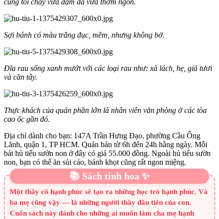
cùng tỏi cháy vừa đậm đà vừa thơm ngon.
Sợi bánh có màu trắng đục, mềm, nhưng không bở.
Đĩa rau sống xanh mướt với các loại rau như: xà lách, hẹ, giá tươi
và cần tây.
Thực khách của quán phần lớn là nhân viên văn phòng ở các tòa
cao ốc gần đó.
Địa chỉ dành cho bạn: 147A Trần Hưng Đạo, phường Cầu Ông
Lãnh, quận 1, TP HCM. Quán bán từ 6h đến 24h hằng ngày. Mỗi
bát hủ tiếu sườn non ở đây có giá 55.000 đồng. Ngoài hủ tiếu sườn
non, bạn có thể ăn sủi cảo, bánh khọt cũng rất ngon miệng.
📚 Sách tinh hoa ✨
Một thầy cô hạnh phúc sẽ tạo ra những học trò hạnh phúc. Và
ba mẹ cũng vậy — là những người thầy đầu tiên của con.
Cuốn sách này dành cho những ai muốn làm cha mẹ hạnh