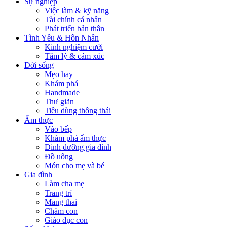
Sự nghiệp
Việc làm & kỹ năng
Tài chính cá nhân
Phát triển bản thân
Tình Yêu & Hôn Nhân
Kinh nghiệm cưới
Tâm lý & cảm xúc
Đời sống
Mẹo hay
Khám phá
Handmade
Thư giãn
Tiêu dùng thông thái
Ẩm thực
Vào bếp
Khám phá ẩm thực
Dinh dưỡng gia đình
Đồ uống
Món cho mẹ và bé
Gia đình
Làm cha mẹ
Trang trí
Mang thai
Chăm con
Giáo dục con