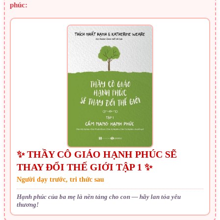
phúc:
✨ THẦY CÔ GIÁO HẠNH PHÚC SẼ
THAY ĐỔI THẾ GIỚI TẬP 1 ✨
Người dạy trước, tri thức sau
Hạnh phúc của ba mẹ là nền tảng cho con — hãy lan tỏa yêu
thương!