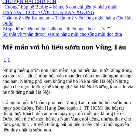
CHUYỆN HAI CHÚ ẾCH
“Cuồng” búp bê Barbie – bà mẹ 5 con chi tiền tỷ phẫu thuật
HÃY ĐẶT CỐC NƯỚC CỦA BẠN XUỐNG
Thẩm mỹ viện Kangnam – Thẩm mỹ viện công nghệ hàng đầu Hàn
Quốc
Bị spa lởm “tiêm nhầm” silicon, “thiên nga” hóa… “vịt”
Sự thật về “thần dược” serum nâng mũi cho sống mũi dọc dừa
Mê mẩn với hủ tiếu sườn non Vũng Tàu
Những miếng sườn non chín mềm, sợi hủ tiếu dai, nước dùng trong
và ngọt vị… tất cả tổng hòa vào nhau đem đến món ăn ngon miệng
cho bạn. Những phố kem không thể bỏ lỡ khi đến Hà Nội Những
quán chè ngon không thể không ghé tại Hà Nội Những khu cafe vỉa
hè nổi tiếng nhất Hà Nội
Có nguồn gốc từ thành phố biển Vũng Tàu, quán hủ tiếu sườn non
ngay góc đường Trần Hưng Đạo (quận 1, TP HCM) thu hút rất
đông thực khách đến ăn mỗi ngày mặc dù mức giá không hề rẻ.
Được biến thể từ món hủ tiếu Nam Vang nổi tiếng, nhưng thay cho
tôm, gan, thịt… truyền thống, bát hủ tiếu ở đây chỉ có một nguyên
liệu duy nhất là sườn non.