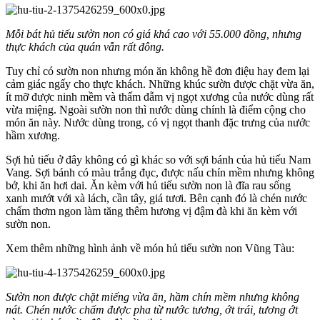
Mỗi bát hủ tiếu sườn non có giá khá cao với 55.000 đồng, nhưng
thực khách của quán vẫn rất đông.
Tuy chỉ có sườn non nhưng món ăn không hề đơn điệu hay đem lại
cảm giác ngấy cho thực khách. Những khúc sườn được chặt vừa ăn,
ít mỡ được ninh mềm và thấm đẫm vị ngọt xương của nước dùng rất
vừa miệng. Ngoài sườn non thì nước dùng chính là điểm cộng cho
món ăn này. Nước dùng trong, có vị ngọt thanh đặc trưng của nước
hầm xương.
Sợi hủ tiếu ở đây không có gì khác so với sợi bánh của hủ tiếu Nam
Vang. Sợi bánh có màu trắng đục, được nấu chín mềm nhưng không
bở, khi ăn hơi dai. Ăn kèm với hủ tiếu sườn non là đĩa rau sống
xanh mướt với xà lách, cần tây, giá tươi. Bên cạnh đó là chén nước
chấm thơm ngon làm tăng thêm hương vị đậm đà khi ăn kèm với
sườn non.
Xem thêm những hình ảnh về món hủ tiếu sườn non Vũng Tàu:
Sườn non được chặt miếng vừa ăn, hầm chín mềm nhưng không
nát. Chén nước chấm được pha từ nước tương, ớt trái, tương ớt