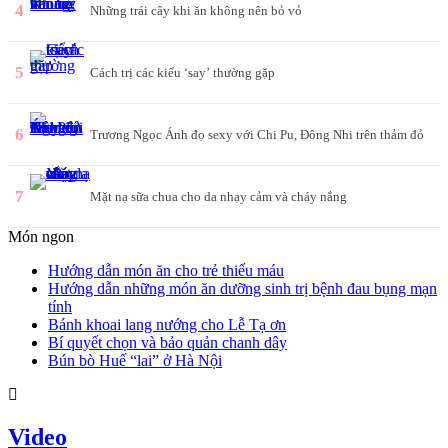
4
Những trái cây khi ăn không nên bỏ vỏ
5
Cách trị các kiểu ‘say’ thường gặp
6
Trương Ngọc Ánh đọ sexy với Chi Pu, Đông Nhi trên thảm đỏ
7
Mặt nạ sữa chua cho da nhạy cảm và cháy nắng
Món ngon
Hướng dẫn món ăn cho trẻ thiếu máu
Hướng dẫn những món ăn dưỡng sinh trị bệnh đau bụng mạn
tính
Bánh khoai lang nướng cho Lễ Tạ ơn
Bí quyết chọn và bảo quản chanh dây
Bún bò Huế “lai” ở Hà Nội
Video