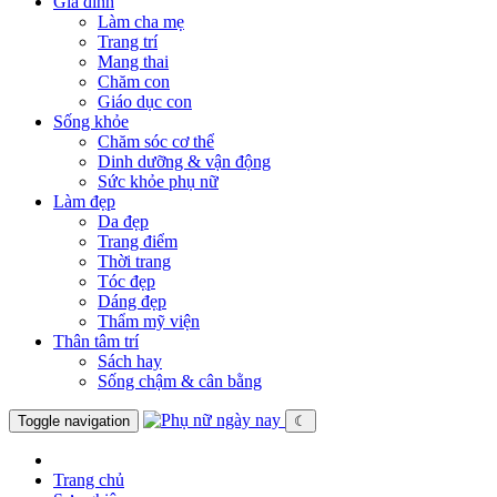
Gia đình
Làm cha mẹ
Trang trí
Mang thai
Chăm con
Giáo dục con
Sống khỏe
Chăm sóc cơ thể
Dinh dưỡng & vận động
Sức khỏe phụ nữ
Làm đẹp
Da đẹp
Trang điểm
Thời trang
Tóc đẹp
Dáng đẹp
Thẩm mỹ viện
Thân tâm trí
Sách hay
Sống chậm & cân bằng
Toggle navigation
☾
Trang chủ