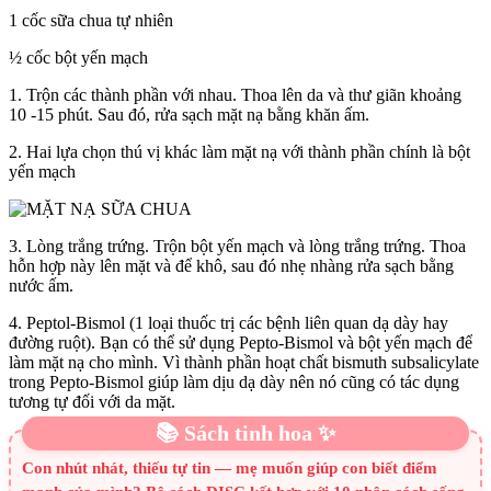
1 cốc sữa chua tự nhiên
½ cốc bột yến mạch
1. Trộn các thành phần với nhau. Thoa lên da và thư giãn khoảng
10 -15 phút. Sau đó, rửa sạch mặt nạ bằng khăn ấm.
2. Hai lựa chọn thú vị khác làm mặt nạ với thành phần chính là bột
yến mạch
3. Lòng trắng trứng. Trộn bột yến mạch và lòng trắng trứng. Thoa
hỗn hợp này lên mặt và để khô, sau đó nhẹ nhàng rửa sạch bằng
nước ấm.
4. Peptol-Bismol (1 loại thuốc trị các bệnh liên quan dạ dày hay
đường ruột). Bạn có thể sử dụng Pepto-Bismol và bột yến mạch để
làm mặt nạ cho mình. Vì thành phần hoạt chất bismuth subsalicylate
trong Pepto-Bismol giúp làm dịu dạ dày nên nó cũng có tác dụng
tương tự đối với da mặt.
📚 Sách tinh hoa ✨
Con nhút nhát, thiếu tự tin — mẹ muốn giúp con biết điểm