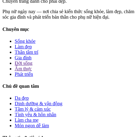
Chuyên trang dành cho phái đẹp.
Phụ nữ ngày nay — nơi chia sẻ kiến thức sống khỏe, làm đẹp, chăm
sóc gia đình và phát triển bản thân cho phụ nữ hiện đại.
Chuyên mục
Sống khỏe
Làm đẹp
Thân tâm trí
Gia đình
Đời sống
Ẩm thực
Phát triển
Chủ đề quan tâm
Da đẹp
Dinh dưỡng & vận động
Tâm lý & cảm xúc
Tình yêu & hôn nhân
Làm cha mẹ
Món ngon dễ làm