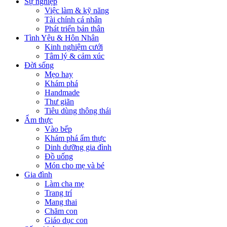
Sự nghiệp
Việc làm & kỹ năng
Tài chính cá nhân
Phát triển bản thân
Tình Yêu & Hôn Nhân
Kinh nghiệm cưới
Tâm lý & cảm xúc
Đời sống
Mẹo hay
Khám phá
Handmade
Thư giãn
Tiêu dùng thông thái
Ẩm thực
Vào bếp
Khám phá ẩm thực
Dinh dưỡng gia đình
Đồ uống
Món cho mẹ và bé
Gia đình
Làm cha mẹ
Trang trí
Mang thai
Chăm con
Giáo dục con