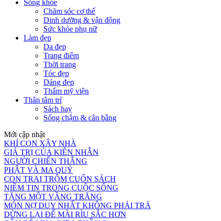
Sống khỏe
Chăm sóc cơ thể
Dinh dưỡng & vận động
Sức khỏe phụ nữ
Làm đẹp
Da đẹp
Trang điểm
Thời trang
Tóc đẹp
Dáng đẹp
Thẩm mỹ viện
Thân tâm trí
Sách hay
Sống chậm & cân bằng
Mới cập nhật
KHỈ CON XÂY NHÀ
GIÁ TRỊ CỦA KIÊN NHẪN
NGƯỜI CHIẾN THẮNG
PHẬT VÀ MA QUỶ
CON TRAI TRỘM CUỐN SÁCH
NIỀM TIN TRONG CUỘC SỐNG
TẶNG MỘT VẦNG TRĂNG
MÓN NỢ DUY NHẤT KHÔNG PHẢI TRẢ
DỪNG LẠI ĐỂ MÀI RÌU SẮC HƠN