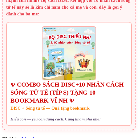
mạnh của mình? Bộ sách DISC kết hợp với 10 nhân cách sống
tử tế này sẽ là kim chỉ nam cho cả mẹ và con, đây là gợi ý
dành cho ba mẹ:
✨ COMBO SÁCH DISC+10 NHÂN CÁCH
SỐNG TỬ TẾ (TÍP S) TẶNG 10
BOOKMARK VĨ NH ✨
DISC + Sống tử tế — Quà tặng bookmark
Hiểu con — yêu con đúng cách. Cùng khám phá nhé!