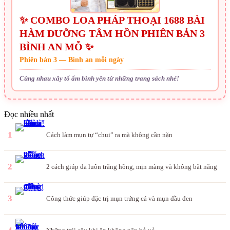
✨ COMBO LOA PHÁP THOẠI 1688 BÀI
HÀM DƯỠNG TÂM HỒN PHIÊN BẢN 3
BÌNH AN MỖ ✨
Phiên bản 3 — Bình an mỗi ngày
Cùng nhau xây tổ ấm bình yên từ những trang sách nhé!
Đọc nhiều nhất
1
Cách làm mụn tự “chui” ra mà không cần nặn
2
2 cách giúp da luôn trắng hồng, mịn màng và không bắt nắng
3
Công thức giúp đặc trị mụn trứng cá và mụn đầu đen