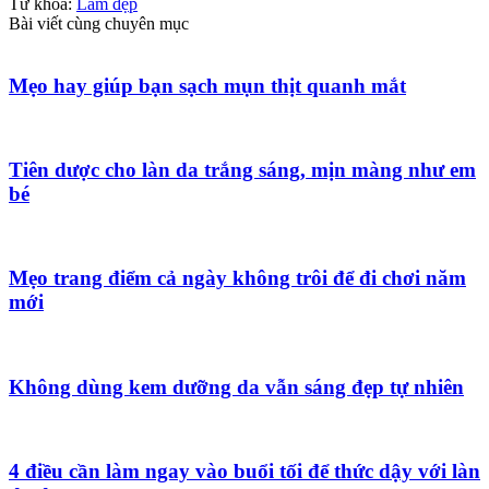
Từ khóa:
Làm đẹp
Bài viết cùng chuyên mục
Mẹo hay giúp bạn sạch mụn thịt quanh mắt
Tiên dược cho làn da trắng sáng, mịn màng như em
bé
Mẹo trang điểm cả ngày không trôi để đi chơi năm
mới
Không dùng kem dưỡng da vẫn sáng đẹp tự nhiên
4 điều cần làm ngay vào buổi tối để thức dậy với làn