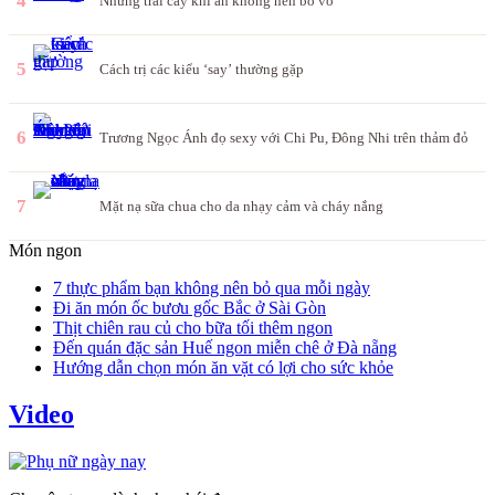
4
Những trái cây khi ăn không nên bỏ vỏ
5
Cách trị các kiểu ‘say’ thường gặp
6
Trương Ngọc Ánh đọ sexy với Chi Pu, Đông Nhi trên thảm đỏ
7
Mặt nạ sữa chua cho da nhạy cảm và cháy nắng
Món ngon
7 thực phẩm bạn không nên bỏ qua mỗi ngày
Đi ăn món ốc bươu gốc Bắc ở Sài Gòn
Thịt chiên rau củ cho bữa tối thêm ngon
Đến quán đặc sản Huế ngon miễn chê ở Đà nẵng
Hướng dẫn chọn món ăn vặt có lợi cho sức khỏe
Video