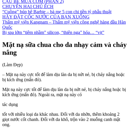
CẬU BÉ MUA CƠM (PHẦN 2)
CHUYỆN HAI CHÚ ẾCH
“Cuồng” búp bê Barbie – bà mẹ 5 con chi tiền tỷ phẫu thuật
HÃY ĐẶT CỐC NƯỚC CỦA BẠN XUỐNG
Thẩm mỹ viện Kangnam – Thẩm mỹ viện công nghệ hàng đầu Hàn
Quốc
Bị spa lởm “tiêm nhầm” silicon, “thiên nga” hóa… “vịt”
Mặt nạ sữa chua cho da nhạy cảm và cháy
nắng
(Làm Đẹp)
– Mặt nạ này cực tốt để làm dịu làn da bị nứt nẻ, bị cháy nắng hoặc
bị kích ứng (mẩn đỏ).
Mặt nạ này cực tốt để làm dịu làn da bị nứt nẻ, bị cháy nắng hoặc bị
kích ứng (mẩn đỏ). Ngoài ra, mặt nạ này có
tác dụng
tốt với nhiều loại da khác nhau. Đối với da nhờn, thêm khoảng 2
giọt nước cốt chanh. Đối với da khô, trộn vào 2 muỗng canh mật
ong.