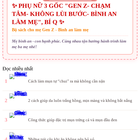
✨ PHỤ NỮ 3 GỐC "GEN Z- CHẠM
TÂM- KHÔNG LÙI BƯỚC- BÌNH AN
LÀM MẸ", BÍ Q ✨
Bộ sách cho mẹ Gen Z - Bình an làm mẹ
Mẹ bình an - con hạnh phúc. Cùng nhau tận hưởng hành trình làm
mẹ ba mẹ nhé!
Đọc nhiều nhất
1
Cách làm mụn tự “chui” ra mà không cần nặn
2
2 cách giúp da luôn trắng hồng, mịn màng và không bắt nắng
3
Công thức giúp đặc trị mụn trứng cá và mụn đầu đen
4
Những trái cây khi ăn không nên bỏ vỏ