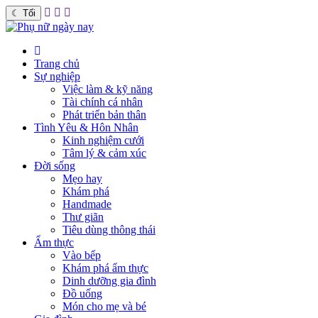
☾
Tối
Trang chủ
Sự nghiệp
Việc làm & kỹ năng
Tài chính cá nhân
Phát triển bản thân
Tình Yêu & Hôn Nhân
Kinh nghiệm cưới
Tâm lý & cảm xúc
Đời sống
Mẹo hay
Khám phá
Handmade
Thư giãn
Tiêu dùng thông thái
Ẩm thực
Vào bếp
Khám phá ẩm thực
Dinh dưỡng gia đình
Đồ uống
Món cho mẹ và bé