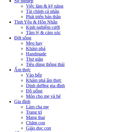
Sự nghiệp
Việc làm & kỹ năng
Tài chính cá nhân
Phát triển bản thân
Tình Yêu & Hôn Nhân
Kinh nghiệm cưới
Tâm lý & cảm xúc
Đời sống
Mẹo hay
Khám phá
Handmade
Thư giãn
Tiêu dùng thông thái
Ẩm thực
Vào bếp
Khám phá ẩm thực
Dinh dưỡng gia đình
Đồ uống
Món cho mẹ và bé
Gia đình
Làm cha mẹ
Trang trí
Mang thai
Chăm con
Giáo dục con