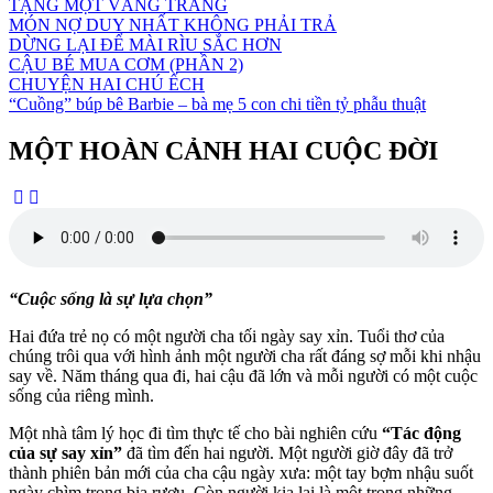
TẶNG MỘT VẦNG TRĂNG
MÓN NỢ DUY NHẤT KHÔNG PHẢI TRẢ
DỪNG LẠI ĐỂ MÀI RÌU SẮC HƠN
CẬU BÉ MUA CƠM (PHẦN 2)
CHUYỆN HAI CHÚ ẾCH
“Cuồng” búp bê Barbie – bà mẹ 5 con chi tiền tỷ phẫu thuật
MỘT HOÀN CẢNH HAI CUỘC ĐỜI
“Cuộc sống là sự lựa chọn”
Hai đứa trẻ nọ có một người cha tối ngày say xỉn. Tuổi thơ của
chúng trôi qua với hình ảnh một người cha rất đáng sợ mỗi khi nhậu
say về. Năm tháng qua đi, hai cậu đã lớn và mỗi người có một cuộc
sống của riêng mình.
Một nhà tâm lý học đi tìm thực tế cho bài nghiên cứu
“Tác động
của sự say xỉn”
đã tìm đến hai người. Một người giờ đây đã trở
thành phiên bản mới của cha cậu ngày xưa: một tay bợm nhậu suốt
ngày chìm trong bia rượu. Còn người kia lại là một trong những