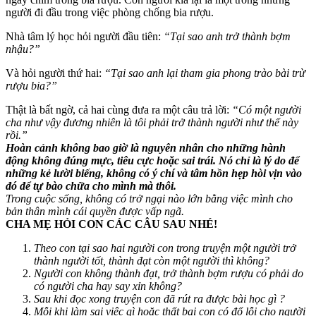
người đi đầu trong việc phòng chống bia rượu.
Nhà tâm lý học hỏi người đầu tiên:
“Tại sao anh trở thành bợm
nhậu?”
Và hỏi người thứ hai:
“Tại sao anh lại tham gia phong trào bài trừ
rượu bia?”
Thật là bất ngờ, cả hai cùng đưa ra một câu trả lời:
“Có một người
cha như vậy đương nhiên là tôi phải trở thành người như thế này
rồi.”
Hoàn cảnh không bao giờ là nguyên nhân cho những hành
động không đúng mực, tiêu cực hoặc sai trái. Nó chỉ là lý do để
những kẻ lười biếng, không có ý chí và tâm hồn hẹp hòi vịn vào
đó để tự bào chữa cho mình mà thôi.
Trong cuộc sống, không có trở ngại nào lớn bằng việc mình cho
bản thân mình cái quyền được vấp ngã.
CHA MẸ HỎI CON CÁC CÂU SAU NHÉ!
Theo con tại sao hai người con trong truyện một người trở
thành người tốt, thành đạt còn một người thì không?
Người con không thành đạt, trở thành bợm rượu có phải do
có người cha hay say xỉn không?
Sau khi đọc xong truyện con đã rút ra được bài học gì ?
Mỗi khi làm sai việc gì hoặc thất bại con có đổ lỗi cho người