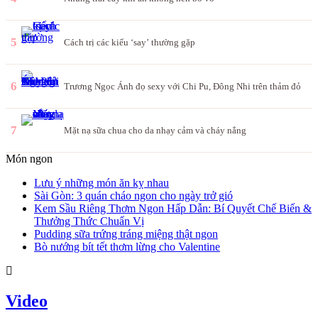
5
Cách trị các kiểu ‘say’ thường gặp
6
Trương Ngọc Ánh đọ sexy với Chi Pu, Đông Nhi trên thảm đỏ
7
Mặt nạ sữa chua cho da nhạy cảm và cháy nắng
Món ngon
Lưu ý những món ăn kỵ nhau
Sài Gòn: 3 quán cháo ngon cho ngày trở gió
Kem Sầu Riêng Thơm Ngon Hấp Dẫn: Bí Quyết Chế Biến &
Thưởng Thức Chuẩn Vị
Pudding sữa trứng tráng miệng thật ngon
Bò nướng bít tết thơm lừng cho Valentine
Video