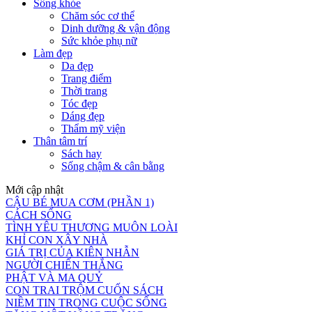
Sống khỏe
Chăm sóc cơ thể
Dinh dưỡng & vận động
Sức khỏe phụ nữ
Làm đẹp
Da đẹp
Trang điểm
Thời trang
Tóc đẹp
Dáng đẹp
Thẩm mỹ viện
Thân tâm trí
Sách hay
Sống chậm & cân bằng
Mới cập nhật
CẬU BÉ MUA CƠM (PHẦN 1)
CÁCH SỐNG
TÌNH YÊU THƯƠNG MUÔN LOÀI
KHỈ CON XÂY NHÀ
GIÁ TRỊ CỦA KIÊN NHẪN
NGƯỜI CHIẾN THẮNG
PHẬT VÀ MA QUỶ
CON TRAI TRỘM CUỐN SÁCH
NIỀM TIN TRONG CUỘC SỐNG