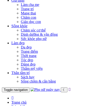
Gia đình
Làm cha mẹ
Trang trí
Mang thai
Chăm con
Giáo dục con
Sống khỏe
Chăm sóc cơ thể
Dinh dưỡng & vận động
Sức khỏe phụ nữ
Làm đẹp
Da đẹp
Trang điểm
Thời trang
Tóc đẹp
Dáng đẹp
Thẩm mỹ viện
Thân tâm trí
Sách hay
Sống chậm & cân bằng
Toggle navigation
☾
Trang chủ