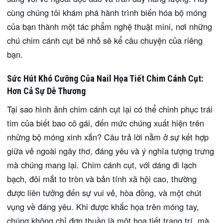
cùng chúng tôi khám phá hành trình biến hóa bộ móng
của bạn thành một tác phẩm nghệ thuật mini, nơi những
chú chim cánh cụt bé nhỏ sẽ kể câu chuyện của riêng
bạn.
Sức Hút Khó Cưỡng Của Nail Họa Tiết Chim Cánh Cụt:
Hơn Cả Sự Dễ Thương
Tại sao hình ảnh chim cánh cụt lại có thể chinh phục trái
tim của biết bao cô gái, đến mức chúng xuất hiện trên
những bộ móng xinh xắn? Câu trả lời nằm ở sự kết hợp
giữa vẻ ngoài ngây thơ, đáng yêu và ý nghĩa tượng trưng
mà chúng mang lại. Chim cánh cụt, với dáng đi lạch
bạch, đôi mắt to tròn và bản tính xã hội cao, thường
được liên tưởng đến sự vui vẻ, hòa đồng, và một chút
vụng về đáng yêu. Khi được khắc họa trên móng tay,
chúng không chỉ đơn thuần là một họa tiết trang trí, mà