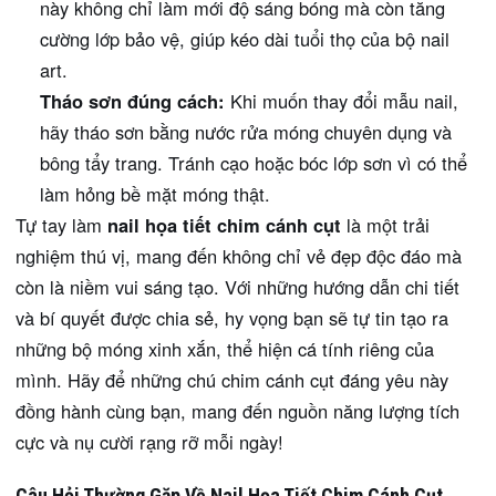
này không chỉ làm mới độ sáng bóng mà còn tăng
cường lớp bảo vệ, giúp kéo dài tuổi thọ của bộ nail
art.
Tháo sơn đúng cách:
Khi muốn thay đổi mẫu nail,
hãy tháo sơn bằng nước rửa móng chuyên dụng và
bông tẩy trang. Tránh cạo hoặc bóc lớp sơn vì có thể
làm hỏng bề mặt móng thật.
Tự tay làm
nail họa tiết chim cánh cụt
là một trải
nghiệm thú vị, mang đến không chỉ vẻ đẹp độc đáo mà
còn là niềm vui sáng tạo. Với những hướng dẫn chi tiết
và bí quyết được chia sẻ, hy vọng bạn sẽ tự tin tạo ra
những bộ móng xinh xắn, thể hiện cá tính riêng của
mình. Hãy để những chú chim cánh cụt đáng yêu này
đồng hành cùng bạn, mang đến nguồn năng lượng tích
cực và nụ cười rạng rỡ mỗi ngày!
Câu Hỏi Thường Gặp Về Nail Họa Tiết Chim Cánh Cụt