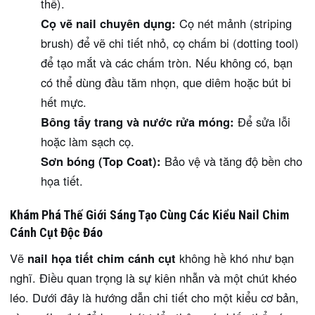
thể).
Cọ vẽ nail chuyên dụng:
Cọ nét mảnh (striping
brush) để vẽ chi tiết nhỏ, cọ chấm bi (dotting tool)
để tạo mắt và các chấm tròn. Nếu không có, bạn
có thể dùng đầu tăm nhọn, que diêm hoặc bút bi
hết mực.
Bông tẩy trang và nước rửa móng:
Để sửa lỗi
hoặc làm sạch cọ.
Sơn bóng (Top Coat):
Bảo vệ và tăng độ bền cho
họa tiết.
Khám Phá Thế Giới Sáng Tạo Cùng Các Kiểu Nail Chim
Cánh Cụt Độc Đáo
Vẽ
nail họa tiết chim cánh cụt
không hề khó như bạn
nghĩ. Điều quan trọng là sự kiên nhẫn và một chút khéo
léo. Dưới đây là hướng dẫn chi tiết cho một kiểu cơ bản,