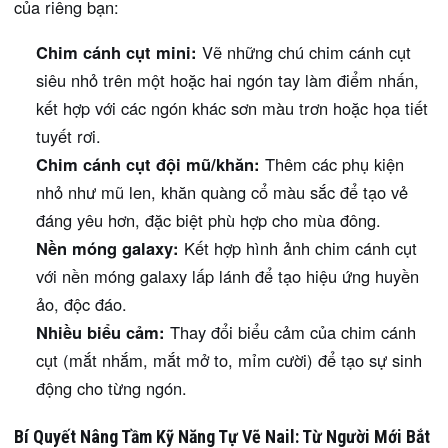
của riêng bạn:
Chim cánh cụt mini:
Vẽ những chú chim cánh cụt
siêu nhỏ trên một hoặc hai ngón tay làm điểm nhấn,
kết hợp với các ngón khác sơn màu trơn hoặc họa tiết
tuyết rơi.
Chim cánh cụt đội mũ/khăn:
Thêm các phụ kiện
nhỏ như mũ len, khăn quàng cổ màu sắc để tạo vẻ
đáng yêu hơn, đặc biệt phù hợp cho mùa đông.
Nền móng galaxy:
Kết hợp hình ảnh chim cánh cụt
với nền móng galaxy lấp lánh để tạo hiệu ứng huyền
ảo, độc đáo.
Nhiều biểu cảm:
Thay đổi biểu cảm của chim cánh
cụt (mắt nhắm, mắt mở to, mỉm cười) để tạo sự sinh
động cho từng ngón.
Bí Quyết Nâng Tầm Kỹ Năng Tự Vẽ Nail: Từ Người Mới Bắt