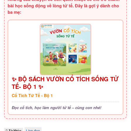
bài học sống động về lòng tử tế. Đây là gợi ý dành cho
ba mẹ:
✨ BỘ SÁCH VƯỜN CỔ TÍCH SỐNG TỬ
TẾ- BỘ 1 ✨
Cổ Tích Tử Tế - Bộ 1
Đọc cổ tích, học làm người tử tế – cùng con nhé!
Làm đẹp