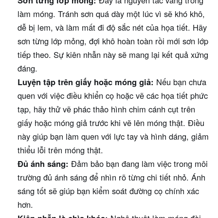
Sơn từng lớp mỏng:
Đây là nguyên tắc vàng trong
làm móng. Tránh sơn quá dày một lúc vì sẽ khó khô,
dễ bị lem, và làm mất đi độ sắc nét của họa tiết. Hãy
sơn từng lớp mỏng, đợi khô hoàn toàn rồi mới sơn lớp
tiếp theo. Sự kiên nhẫn này sẽ mang lại kết quả xứng
đáng.
Luyện tập trên giấy hoặc móng giả:
Nếu bạn chưa
quen với việc điều khiển cọ hoặc vẽ các họa tiết phức
tạp, hãy thử vẽ phác thảo hình chim cánh cụt trên
giấy hoặc móng giả trước khi vẽ lên móng thật. Điều
này giúp bạn làm quen với lực tay và hình dáng, giảm
thiểu lỗi trên móng thật.
Đủ ánh sáng:
Đảm bảo bạn đang làm việc trong môi
trường đủ ánh sáng để nhìn rõ từng chi tiết nhỏ. Ánh
sáng tốt sẽ giúp bạn kiểm soát đường cọ chính xác
hơn.