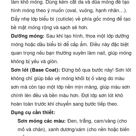
làm khô móng. Dùng kềm cắt da và dũa móng để tạo
hình móng theo ý muốn (oval, vuông, hạnh nhân…).
Đẩy nhẹ lớp biểu bì (cuticle) về phía gốc móng để tạo
bề mặt móng rộng và sạch sẽ hơn.
Dưỡng móng:
Sau khi tạo hình, thoa một lớp dưỡng
móng hoặc dầu biểu bì để cấp ẩm. Điều này đặc biệt
quan trọng nếu bạn thường xuyên làm nail, giúp móng
không bị yếu và giòn.
Sơn lót (Base Coat):
Đừng bỏ qua bước này! Sơn lót
không chỉ giúp bảo vệ móng khỏi bị ố vàng do màu
sơn mà còn tạo một lớp nền mịn màng, giúp màu sơn
chính lên đều và bền màu hơn. Đợi lớp sơn lót khô
hoàn toàn trước khi chuyển sang bước tiếp theo.
Dụng cụ cần thiết:
Sơn móng các màu:
Đen, trắng, cam/vàng (cho
mỏ và chân), xanh dương/xám (cho nền hoặc biến