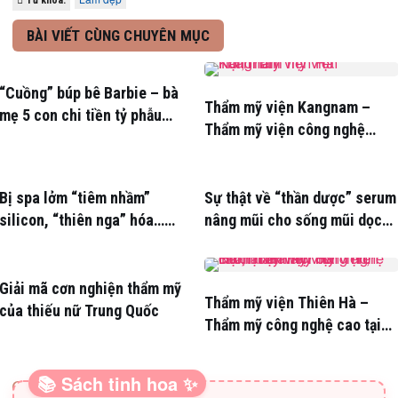
Từ khóa:
BÀI VIẾT CÙNG CHUYÊN MỤC
“Cuồng” búp bê Barbie – bà
Thẩm mỹ viện Kangnam –
mẹ 5 con chi tiền tỷ phẫu
Thẩm mỹ viện công nghệ
thuật
hàng đầu Hàn Quốc
Bị spa lởm “tiêm nhầm”
Sự thật về “thần dược” serum
silicon, “thiên nga” hóa…
nâng mũi cho sống mũi dọc
“vịt”
dừa
Giải mã cơn nghiện thẩm mỹ
Thẩm mỹ viện Thiên Hà –
của thiếu nữ Trung Quốc
Thẩm mỹ công nghệ cao tại
Hà Nội
📚 Sách tinh hoa ✨
SÁCH HAY CHO BA MẸ