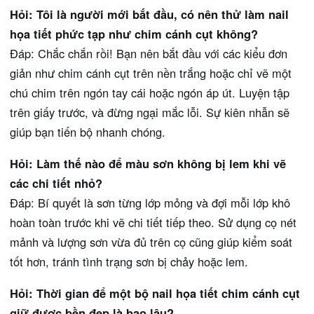
Hỏi: Tôi là người mới bắt đầu, có nên thử làm nail
họa tiết phức tạp như chim cánh cụt không?
Đáp: Chắc chắn rồi! Bạn nên bắt đầu với các kiểu đơn
giản như chim cánh cụt trên nền trắng hoặc chỉ vẽ một
chú chim trên ngón tay cái hoặc ngón áp út. Luyện tập
trên giấy trước, và đừng ngại mắc lỗi. Sự kiên nhẫn sẽ
giúp bạn tiến bộ nhanh chóng.
Hỏi: Làm thế nào để màu sơn không bị lem khi vẽ
các chi tiết nhỏ?
Đáp: Bí quyết là sơn từng lớp mỏng và đợi mỗi lớp khô
hoàn toàn trước khi vẽ chi tiết tiếp theo. Sử dụng cọ nét
mảnh và lượng sơn vừa đủ trên cọ cũng giúp kiểm soát
tốt hơn, tránh tình trạng sơn bị chảy hoặc lem.
Hỏi: Thời gian để một bộ nail họa tiết chim cánh cụt
giữ được bền đẹp là bao lâu?