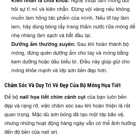
Kiên nhẫn là chìa khóa:
Nghệ thuật làm móng đòi
hỏi sự tỉ mỉ và kiên nhẫn. Đừng vội vàng nếu không
muốn làm hỏng tác phẩm của mình. Nếu lỡ tay làm
lem, hãy dùng bông tẩy trang thấm nước rửa móng để
nhẹ nhàng làm sạch và bắt đầu lại.
Dưỡng ẩm thường xuyên:
Sau khi hoàn thành bộ
móng, đừng quên dưỡng ẩm cho tay và móng bằng
kem dưỡng hoặc dầu biểu bì. Điều này giúp giữ cho
móng khỏe mạnh và lớp sơn bền đẹp hơn.
Chăm Sóc Và Duy Trì Vẻ Đẹp Của Bộ Móng Họa Tiết
Để bộ
nail họa tiết chim cánh cụt
của bạn luôn bền
đẹp và rạng rỡ, việc chăm sóc sau khi hoàn thiện là rất
quan trọng. Mặc dù sơn bóng đã tạo một lớp bảo vệ,
nhưng những hoạt động hàng ngày vẫn có thể ảnh hưởng
đến độ bền của nail art.