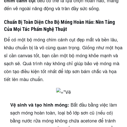
chim cánh cụt
đều có thể là lựa chọn hoàn hảo, mang
đến vẻ ngoài năng động và tràn đầy sức sống.
Chuẩn Bị Toàn Diện Cho Bộ Móng Hoàn Hảo: Nền Tảng
Của Mọi Tác Phẩm Nghệ Thuật
Để có một bộ móng chim cánh cụt đẹp mắt và bền lâu,
khâu chuẩn bị là vô cùng quan trọng. Giống như một họa
sĩ cần canvas tốt, bạn cần một bộ móng khỏe mạnh và
sạch sẽ. Quá trình này không chỉ giúp bảo vệ móng mà
còn tạo điều kiện tốt nhất để lớp sơn bám chắc và họa
tiết lên màu chuẩn.
Vệ sinh và tạo hình móng:
Bắt đầu bằng việc làm
sạch móng hoàn toàn, loại bỏ lớp sơn cũ (nếu có)
bằng nước rửa móng không chứa acetone để tránh