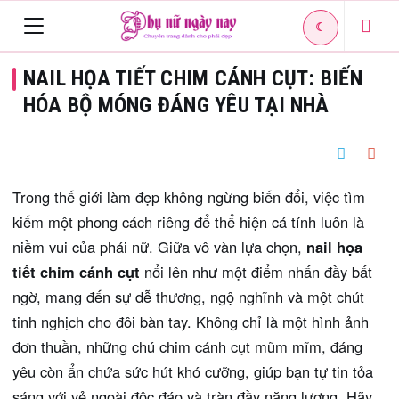
☾
Toggle
NAIL HỌA TIẾT CHIM CÁNH CỤT: BIẾN
navigation
HÓA BỘ MÓNG ĐÁNG YÊU TẠI NHÀ
Trong thế giới làm đẹp không ngừng biến đổi, việc tìm
kiếm một phong cách riêng để thể hiện cá tính luôn là
niềm vui của phái nữ. Giữa vô vàn lựa chọn,
nail họa
tiết chim cánh cụt
nổi lên như một điểm nhấn đầy bất
ngờ, mang đến sự dễ thương, ngộ nghĩnh và một chút
tinh nghịch cho đôi bàn tay. Không chỉ là một hình ảnh
đơn thuần, những chú chim cánh cụt mũm mĩm, đáng
yêu còn ẩn chứa sức hút khó cưỡng, giúp bạn tự tin tỏa
sáng với vẻ ngoài độc đáo và tràn đầy năng lượng. Hãy