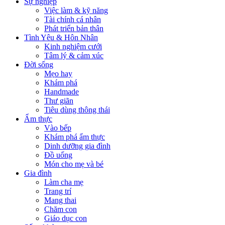
Sự nghiệp
Việc làm & kỹ năng
Tài chính cá nhân
Phát triển bản thân
Tình Yêu & Hôn Nhân
Kinh nghiệm cưới
Tâm lý & cảm xúc
Đời sống
Mẹo hay
Khám phá
Handmade
Thư giãn
Tiêu dùng thông thái
Ẩm thực
Vào bếp
Khám phá ẩm thực
Dinh dưỡng gia đình
Đồ uống
Món cho mẹ và bé
Gia đình
Làm cha mẹ
Trang trí
Mang thai
Chăm con
Giáo dục con