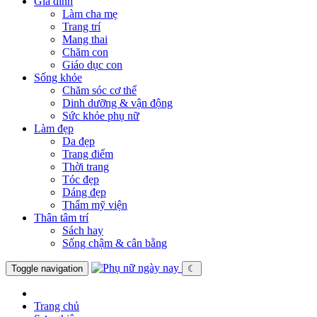
Gia đình
Làm cha mẹ
Trang trí
Mang thai
Chăm con
Giáo dục con
Sống khỏe
Chăm sóc cơ thể
Dinh dưỡng & vận động
Sức khỏe phụ nữ
Làm đẹp
Da đẹp
Trang điểm
Thời trang
Tóc đẹp
Dáng đẹp
Thẩm mỹ viện
Thân tâm trí
Sách hay
Sống chậm & cân bằng
Toggle navigation
☾
Trang chủ