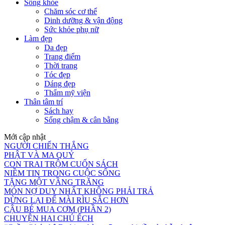
Sống khỏe
Chăm sóc cơ thể
Dinh dưỡng & vận động
Sức khỏe phụ nữ
Làm đẹp
Da đẹp
Trang điểm
Thời trang
Tóc đẹp
Dáng đẹp
Thẩm mỹ viện
Thân tâm trí
Sách hay
Sống chậm & cân bằng
Mới cập nhật
NGƯỜI CHIẾN THẮNG
PHẬT VÀ MA QUỶ
CON TRAI TRỘM CUỐN SÁCH
NIỀM TIN TRONG CUỘC SỐNG
TẶNG MỘT VẦNG TRĂNG
MÓN NỢ DUY NHẤT KHÔNG PHẢI TRẢ
DỪNG LẠI ĐỂ MÀI RÌU SẮC HƠN
CẬU BÉ MUA CƠM (PHẦN 2)
CHUYỆN HAI CHÚ ẾCH