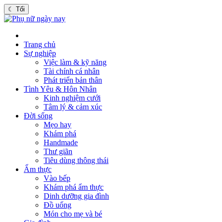
☾
Tối
Trang chủ
Sự nghiệp
Việc làm & kỹ năng
Tài chính cá nhân
Phát triển bản thân
Tình Yêu & Hôn Nhân
Kinh nghiệm cưới
Tâm lý & cảm xúc
Đời sống
Mẹo hay
Khám phá
Handmade
Thư giãn
Tiêu dùng thông thái
Ẩm thực
Vào bếp
Khám phá ẩm thực
Dinh dưỡng gia đình
Đồ uống
Món cho mẹ và bé