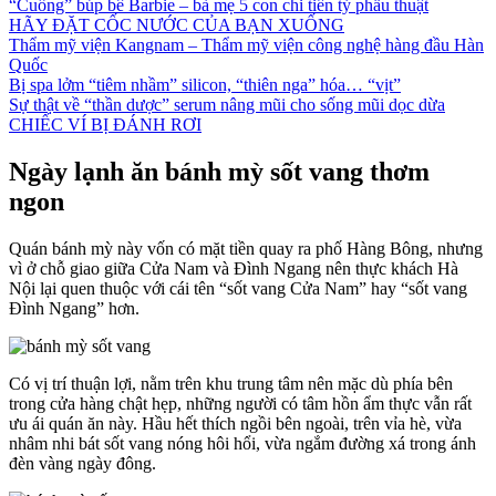
“Cuồng” búp bê Barbie – bà mẹ 5 con chi tiền tỷ phẫu thuật
HÃY ĐẶT CỐC NƯỚC CỦA BẠN XUỐNG
Thẩm mỹ viện Kangnam – Thẩm mỹ viện công nghệ hàng đầu Hàn
Quốc
Bị spa lởm “tiêm nhầm” silicon, “thiên nga” hóa… “vịt”
Sự thật về “thần dược” serum nâng mũi cho sống mũi dọc dừa
CHIẾC VÍ BỊ ĐÁNH RƠI
Ngày lạnh ăn bánh mỳ sốt vang thơm
ngon
Quán bánh mỳ này vốn có mặt tiền quay ra phố Hàng Bông, nhưng
vì ở chỗ giao giữa Cửa Nam và Đình Ngang nên thực khách Hà
Nội lại quen thuộc với cái tên “sốt vang Cửa Nam” hay “sốt vang
Đình Ngang” hơn.
Có vị trí thuận lợi, nằm trên khu trung tâm nên mặc dù phía bên
trong cửa hàng chật hẹp, những người có tâm hồn ẩm thực vẫn rất
ưu ái quán ăn này. Hầu hết thích ngồi bên ngoài, trên vỉa hè, vừa
nhâm nhi bát sốt vang nóng hôi hổi, vừa ngắm đường xá trong ánh
đèn vàng ngày đông.