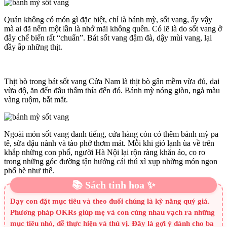
Quán không có món gì đặc biệt, chỉ là bánh mỳ, sốt vang, ấy vậy
mà ai đã nếm một lần là nhớ mãi không quên. Có lẽ là do sốt vang ở
đây chế biến rất “chuẩn”. Bát sốt vang đậm đà, dậy mùi vang, lại
đầy ắp những thịt.
Thịt bò trong bát sốt vang Cửa Nam là thịt bò gân mềm vừa đủ, dai
vừa độ, ăn đến đâu thấm thía đến đó. Bánh mỳ nóng giòn, ngả màu
vàng ruộm, bắt mắt.
Ngoài món sốt vang danh tiếng, cửa hàng còn có thêm bánh mỳ pa
tê, sữa đậu nành và tào phớ thơm mát. Mỗi khi gió lạnh ùa về trên
khắp những con phố, người Hà Nội lại rộn ràng khăn áo, co ro
trong những góc đường tận hưởng cái thú xì xụp những món ngon
phố hè như thế.
📚 Sách tinh hoa ✨
Dạy con đặt mục tiêu và theo đuổi chúng là kỹ năng quý giá.
Phương pháp OKRs giúp mẹ và con cùng nhau vạch ra những
mục tiêu nhỏ, dễ thực hiện và thú vị. Đây là gợi ý dành cho ba