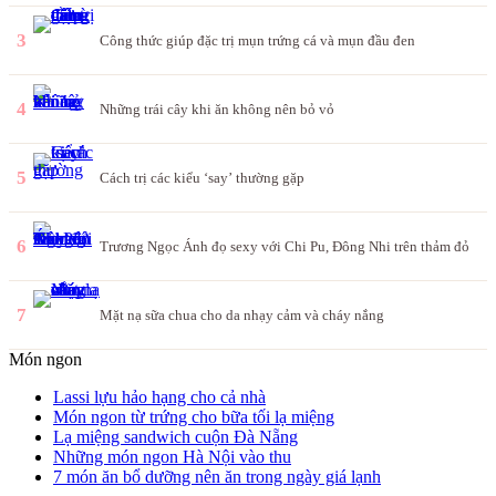
3
Công thức giúp đặc trị mụn trứng cá và mụn đầu đen
4
Những trái cây khi ăn không nên bỏ vỏ
5
Cách trị các kiểu ‘say’ thường gặp
6
Trương Ngọc Ánh đọ sexy với Chi Pu, Đông Nhi trên thảm đỏ
7
Mặt nạ sữa chua cho da nhạy cảm và cháy nắng
Món ngon
Lassi lựu hảo hạng cho cả nhà
Món ngon từ trứng cho bữa tối lạ miệng
Lạ miệng sandwich cuộn Đà Nẵng
Những món ngon Hà Nội vào thu
7 món ăn bổ dưỡng nên ăn trong ngày giá lạnh