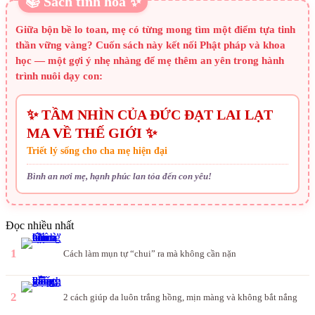
📚 Sách tinh hoa ✨
Giữa bộn bề lo toan, mẹ có từng mong tìm một điểm tựa tinh
thần vững vàng? Cuốn sách này kết nối Phật pháp và khoa
học — một gợi ý nhẹ nhàng để mẹ thêm an yên trong hành
trình nuôi dạy con:
✨ TẦM NHÌN CỦA ĐỨC ĐẠT LAI LẠT
MA VỀ THẾ GIỚI ✨
Triết lý sống cho cha mẹ hiện đại
Bình an nơi mẹ, hạnh phúc lan tỏa đến con yêu!
Đọc nhiều nhất
1
Cách làm mụn tự “chui” ra mà không cần nặn
2
2 cách giúp da luôn trắng hồng, mịn màng và không bắt nắng