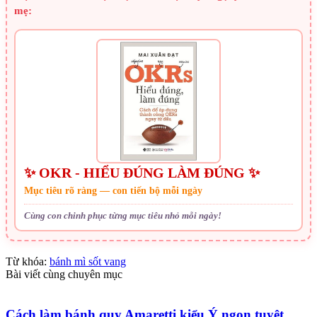
mẹ:
✨ OKR - HIỂU ĐÚNG LÀM ĐÚNG ✨
Mục tiêu rõ ràng — con tiến bộ mỗi ngày
Cùng con chinh phục từng mục tiêu nhỏ mỗi ngày!
Từ khóa:
bánh mì sốt vang
Bài viết cùng chuyên mục
Cách làm bánh quy Amaretti kiểu Ý ngon tuyệt