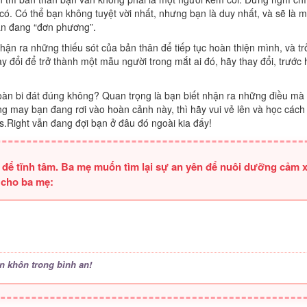
ó. Có thể bạn không tuyệt vời nhất, nhưng bạn là duy nhất, và sẽ là m
ạn đang “đơn phương”.
ận ra những thiếu sót của bản thân để tiếp tục hoàn thiện mình, và tr
đổi để trở thành một mẫu người trong mắt ai đó, hãy thay đổi, trước h
àn bi đát đúng không? Quan trọng là bạn biết nhận ra những điều mà
ng may bạn đang rơi vào hoàn cảnh này, thì hãy vui vẻ lên và học cách
s.Right vẫn đang đợi bạn ở đâu đó ngoài kia đấy!
ỏ để tĩnh tâm. Ba mẹ muốn tìm lại sự an yên để nuôi dưỡng cảm 
 cho ba mẹ:
n khôn trong bình an!