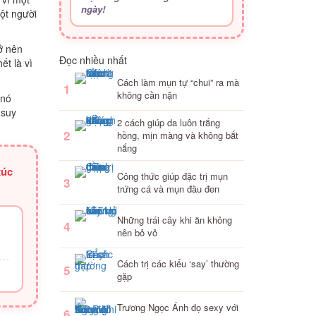
ngày!
ột người
ở nên
Đọc nhiều nhất
ết là vì
Cách làm mụn tự “chui” ra mà
1
không cần nặn
 nó
 suy
2 cách giúp da luôn trắng
2
hồng, mịn màng và không bắt
nắng
xúc
Công thức giúp đặc trị mụn
3
trứng cá và mụn đầu đen
Những trái cây khi ăn không
4
nên bỏ vỏ
Cách trị các kiểu ‘say’ thường
5
gặp
Trương Ngọc Ánh đọ sexy với
6