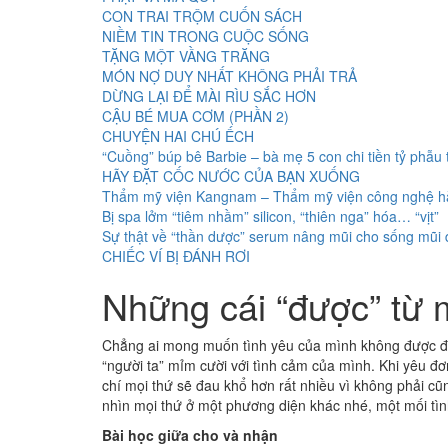
CON TRAI TRỘM CUỐN SÁCH
NIỀM TIN TRONG CUỘC SỐNG
TẶNG MỘT VẦNG TRĂNG
MÓN NỢ DUY NHẤT KHÔNG PHẢI TRẢ
DỪNG LẠI ĐỂ MÀI RÌU SẮC HƠN
CẬU BÉ MUA CƠM (PHẦN 2)
CHUYỆN HAI CHÚ ẾCH
“Cuồng” búp bê Barbie – bà mẹ 5 con chi tiền tỷ phẫu 
HÃY ĐẶT CỐC NƯỚC CỦA BẠN XUỐNG
Thẩm mỹ viện Kangnam – Thẩm mỹ viện công nghệ 
Bị spa lởm “tiêm nhầm” silicon, “thiên nga” hóa… “vịt”
Sự thật về “thần dược” serum nâng mũi cho sống mũi
CHIẾC VÍ BỊ ĐÁNH RƠI
Những cái “được” từ 
Chẳng ai mong muốn tình yêu của mình không được đố
“người ta” mỉm cười với tình cảm của mình. Khi yêu đơ
chí mọi thứ sẽ đau khổ hơn rất nhiều vì không phải c
nhìn mọi thứ ở một phương diện khác nhé, một mối tìn
Bài học giữa cho và nhận