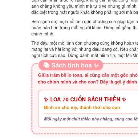
anh chàng không yêu mình mà tự ti về những gì mình c
đặc biệt trong mắt người khác không phải người mà b
Bên cạnh đó, một mối tình đơn phương còn giúp bạn nh
hoàn hảo hơn trong mắt người khác. Đừng cố gắng thay 
chính mình.
Thế đấy, một mối tình đơn phương cũng không hoàn to
mang lại và hài lòng với những điều đang có. Nếu chẳ
nghĩ tích cực nào. Đừng đánh mất niềm tin, một Mr/Mr
📚 Sách tinh hoa ✨
Giữa trăm bề lo toan, ai cũng cần một góc nh
cho chính mình và cho con? Đây là gợi ý dành
✨ LOA 70 CUỐN SÁCH THIỀN ✨
Bình an cho mẹ, thảnh thơi cho con
Mỗi ngày một chút thiền nhẹ nhàng, cùng con lớ