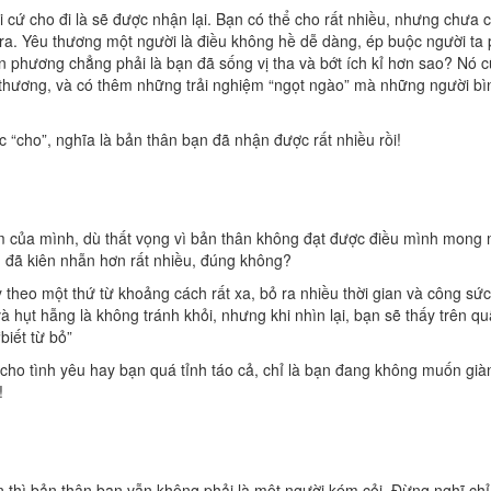
 cứ cho đi là sẽ được nhận lại. Bạn có thể cho rất nhiều, nhưng chưa 
ra. Yêu thương một người là điều không hề dễ dàng, ép buộc người ta 
đơn phương chẳng phải là bạn đã sống vị tha và bớt ích kỉ hơn sao? Nó 
u thương, và có thêm những trải nghiệm “ngọt ngào” mà những người bì
úc “cho”, nghĩa là bản thân bạn đã nhận được rất nhiều rồi!
cảm của mình, dù thất vọng vì bản thân không đạt được điều mình mong 
h đã kiên nhẫn hơn rất nhiều, đúng không?
theo một thứ từ khoảng cách rất xa, bỏ ra nhiều thời gian và công sức
 hụt hẫng là không tránh khỏi, nhưng khi nhìn lại, bạn sẽ thấy trên q
biết từ bỏ”
ho tình yêu hay bạn quá tỉnh táo cả, chỉ là bạn đang không muốn giàn
!
 thì bản thân bạn vẫn không phải là một người kém cỏi. Đừng nghĩ chỉ