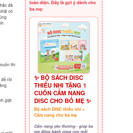
toàn diện. Đây là gợi ý dành cho
chắc đã
ba mẹ:
phải có
cũng
nh
muốn thì
✨ BỘ SÁCH DISC
 để rồi
THIẾU NHI TẶNG 1
uãng
CUỐN CẨM NANG
DISC CHO BỐ MẸ ✨
h giật
Bộ sách DISC thiếu nhi +
Cẩm nang cho ba mẹ
Cẩm nang yêu thương - giúp ba
mẹ đồng hành cùng con mỗi
 vì một