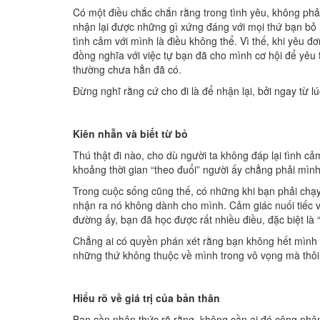
Có một điều chắc chắn rằng trong tình yêu, không phải
nhận lại được những gì xứng đáng với mọi thứ bạn bỏ 
tình cảm với mình là điều không thể. Vì thế, khi yêu 
đồng nghĩa với việc tự bạn đã cho mình cơ hội để yê
thường chưa hẳn đã có.
Đừng nghĩ rằng cứ cho đi là để nhận lại, bởi ngay từ l
Kiên nhẫn và biết từ bỏ
Thú thật đi nào, cho dù người ta không đáp lại tình 
khoảng thời gian “theo đuổi” người ấy chẳng phải mìn
Trong cuộc sống cũng thế, có những khi bạn phải chạy 
nhận ra nó không dành cho mình. Cảm giác nuối tiếc và
đường ấy, bạn đã học được rất nhiều điều, đặc biệt là “
Chẳng ai có quyền phán xét rằng bạn không hết mình c
những thứ không thuộc về mình trong vô vọng mà thôi
Hiểu rõ về giá trị của bản thân
Bạn cần nhận thức rõ rằng, không cần ai đó công nhận