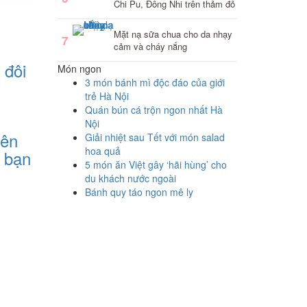
Chi Pu, Đông Nhi trên thảm đỏ
Mặt nạ sữa chua cho da nhạy
7
cảm và cháy nắng
 đôi
Món ngon
3 món bánh mì độc đáo của giới
trẻ Hà Nội
Quán bún cá trộn ngon nhất Hà
Nội
nên
Giải nhiệt sau Tết với món salad
hoa quả
 bạn
5 món ăn Việt gây ‘hãi hùng’ cho
du khách nước ngoài
Bánh quy táo ngon mê ly