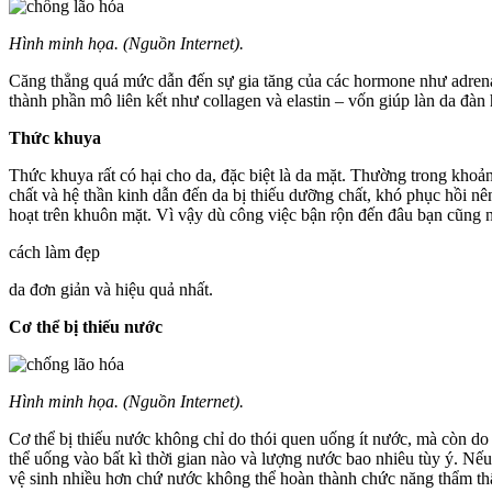
Hình minh họa. (Nguồn Internet).
Căng thẳng quá mức dẫn đến sự gia tăng của các hormone như adrenal
thành phần mô liên kết như collagen và elastin – vốn giúp làn da đà
Thức khuya
Thức khuya rất có hại cho da, đặc biệt là da mặt. Thường trong khoả
chất và hệ thần kinh dẫn đến da bị thiếu dưỡng chất, khó phục hồi 
hoạt trên khuôn mặt. Vì vậy dù công việc bận rộn đến đâu bạn cũng n
cách làm đẹp
da đơn giản và hiệu quả nhất.
Cơ thể bị thiếu nước
Hình minh họa. (Nguồn Internet).
Cơ thể bị thiếu nước không chỉ do thói quen uống ít nước, mà còn do
thể uống vào bất kì thời gian nào và lượng nước bao nhiêu tùy ý. Nếu
vệ sinh nhiều hơn chứ nước không thể hoàn thành chức năng thẩm thấu