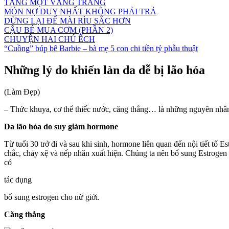
TẶNG MỘT VẦNG TRĂNG
MÓN NỢ DUY NHẤT KHÔNG PHẢI TRẢ
DỪNG LẠI ĐỂ MÀI RÌU SẮC HƠN
CẬU BÉ MUA CƠM (PHẦN 2)
CHUYỆN HAI CHÚ ẾCH
“Cuồng” búp bê Barbie – bà mẹ 5 con chi tiền tỷ phẫu thuật
Những lý do khiến làn da dễ bị lão hóa
(Làm Đẹp)
– Thức khuya, cơ thể thiếc nước, căng thẳng… là những nguyên nhân
Da lão hóa do suy giảm hormone
Từ tuổi 30 trở đi và sau khi sinh, hormone liên quan đến nội tiết tố
chắc, chảy xệ và nếp nhăn xuất hiện. Chúng ta nên bổ sung Estrogen
có
tác dụng
bổ sung estrogen cho nữ giới.
Căng thẳng