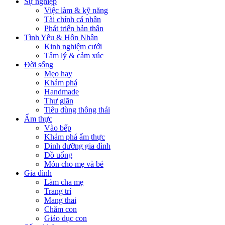
Sự nghiệp
Việc làm & kỹ năng
Tài chính cá nhân
Phát triển bản thân
Tình Yêu & Hôn Nhân
Kinh nghiệm cưới
Tâm lý & cảm xúc
Đời sống
Mẹo hay
Khám phá
Handmade
Thư giãn
Tiêu dùng thông thái
Ẩm thực
Vào bếp
Khám phá ẩm thực
Dinh dưỡng gia đình
Đồ uống
Món cho mẹ và bé
Gia đình
Làm cha mẹ
Trang trí
Mang thai
Chăm con
Giáo dục con