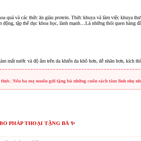
 hoa quả và các thức ăn giàu protein. Thức khuya và làm việc khuya t
n động, tập thể dục khoa học, lành mạnh…Là những thói quen hàng đầu
tố làm mất nước và độ ẩm trên da khiến da khô hơn, dễ nhăn hơn, kích t
i thức. Nếu ba mẹ muốn gửi tặng bà những cuốn sách tâm linh nhẹ nh
MBO PHÁP THOẠI TẶNG BÀ ✨