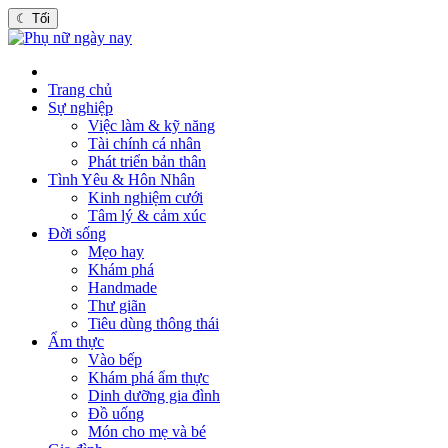
☾
Tối
Trang chủ
Sự nghiệp
Việc làm & kỹ năng
Tài chính cá nhân
Phát triển bản thân
Tình Yêu & Hôn Nhân
Kinh nghiệm cưới
Tâm lý & cảm xúc
Đời sống
Mẹo hay
Khám phá
Handmade
Thư giãn
Tiêu dùng thông thái
Ẩm thực
Vào bếp
Khám phá ẩm thực
Dinh dưỡng gia đình
Đồ uống
Món cho mẹ và bé