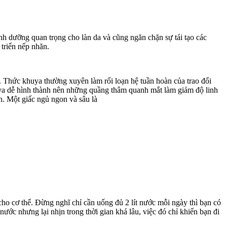
h dưỡng quan trọng cho làn da và cũng ngăn chặn sự tái tạo các
triển nếp nhăn.
i. Thức khuya thường xuyên làm rối loạn hệ tuần hoàn của trao đổi
huya dễ hình thành nên những quầng thâm quanh mắt làm giảm độ linh
h. Một giấc ngủ ngon và sâu là
ho cơ thể. Đừng nghĩ chỉ cần uống đủ 2 lít nước mỗi ngày thì bạn có
ước nhưng lại nhịn trong thời gian khá lâu, việc đó chỉ khiến bạn đi