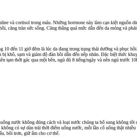
ine và cortisol trong máu. Những hormone này làm cạn kiệt nguồn din
n hồi, căng tràn sức sống. Căng thẳng quá mức dẫn đến da mỏng và phát 
ng 10 đến 11 giờ đêm là lúc da đang trong trạng thái dưỡng và phục hồ
nên bị khô, sạm và giảm độ đàn hồi dẫn đến nếp nhăn. Đặc biệt thức k
ên tạm thời gác qua một bên, ngủ đủ 8 tiếng/ngày và nên ngủ trước 10
 uống nước không đúng cách và loại nước chúng ta bổ sung không tốt c
 không có sự dàn trải thời điểm uống nước, mỗi lần cố uống thật nhiều n
, bôi trơn, giữ ẩm cho cơ thể.