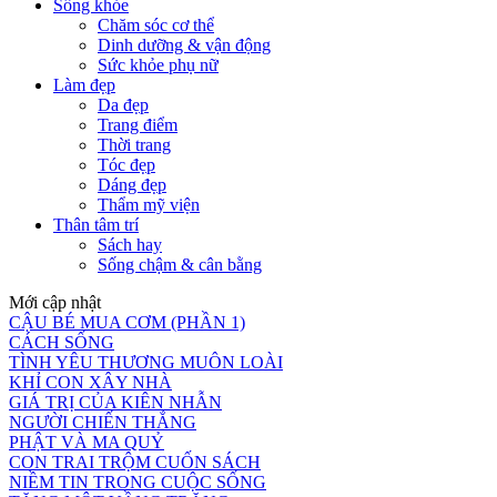
Sống khỏe
Chăm sóc cơ thể
Dinh dưỡng & vận động
Sức khỏe phụ nữ
Làm đẹp
Da đẹp
Trang điểm
Thời trang
Tóc đẹp
Dáng đẹp
Thẩm mỹ viện
Thân tâm trí
Sách hay
Sống chậm & cân bằng
Mới cập nhật
CẬU BÉ MUA CƠM (PHẦN 1)
CÁCH SỐNG
TÌNH YÊU THƯƠNG MUÔN LOÀI
KHỈ CON XÂY NHÀ
GIÁ TRỊ CỦA KIÊN NHẪN
NGƯỜI CHIẾN THẮNG
PHẬT VÀ MA QUỶ
CON TRAI TRỘM CUỐN SÁCH
NIỀM TIN TRONG CUỘC SỐNG