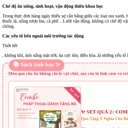
Chế độ ăn uống, sinh hoạt, vận động thiếu khoa học
Trong thực đơn hàng ngày thiếu sự cân bằng giữa các loại rau xanh,
thuốc lá, uống rượu bia, cà phê…Lười vận động, không có chế độ vậ
chóng.
Các yếu tố bên ngoài môi trường tác động
Thời tiết
, không khí, ánh nắng mặt trời, tia cực tím, điều hòa..là những yếu 
📚 Sách tinh hoa ✨
Món quà cho bà không chỉ là vật chất, mà còn là tình cảm và tr
✨ SET QUÀ 2: CO
Quà Tặng Ý Nghĩa Cho Bà