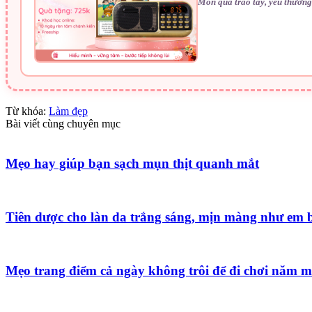
Món quà trao tay, yêu thương
Từ khóa:
Làm đẹp
Bài viết cùng chuyên mục
Mẹo hay giúp bạn sạch mụn thịt quanh mắt
Tiên dược cho làn da trắng sáng, mịn màng như em 
Mẹo trang điểm cả ngày không trôi để đi chơi năm m