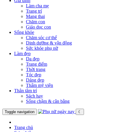
Gia đình
Làm cha mẹ
Trang trí
Mang thai
Chăm con
Giáo dục con
Sống khỏe
Chăm sóc cơ thể
Dinh dưỡng & vận động
Sức khỏe phụ nữ
Làm đẹp
Da đẹp
Trang điểm
Thời trang
Tóc đẹp
Dáng đẹp
Thẩm mỹ viện
Thân tâm trí
Sách hay
Sống chậm & cân bằng
Toggle navigation
☾
Trang chủ