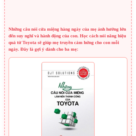
đ
b
h
r
l
c
SÁCH HAY CHO BA MẸ
d
b
Những câu nói cửa miệng hàng ngày của mẹ ảnh hưởng lớn
l
c
đến suy nghĩ và hành động của con. Học cách nói năng hiệu
đ
s
quả từ Toyota sẽ giúp mẹ truyền cảm hứng cho con mỗi
g
ngày. Đây là gợi ý dành cho ba mẹ:
c