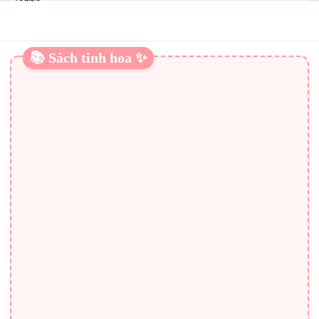
☾
navigation
📚 Sách tinh hoa ✨
NHỮNG TRÁI CÂY KHI ĂN KHÔNG NÊN BỎ
VỎ
Có một số vỏ trái cây nếu bỏ đi sẽ rất lãng phí và làm mất
đi tác dụng chính của trái cây đó. Để tận dụng cả vỏ trái
cây khi ăn thì trước khi sử dụng ta nên rửa sạch, ngâm nước
muối và để ra rổ cho khô ráo. Cách chữa nám và tàn nhang
bằng thực phẩm tự nhiên Cách tăng vòng 1 bằng… đậu đỗ
Làm sao để trẻ hơn 10 tuổi nhờ thực phẩm?
Vỏ trái nho giảm mỡ trong máu