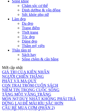
Sống khỏe
Chăm sóc cơ thể
Dinh dưỡng & vận động
Sức khỏe phụ nữ
Làm đẹp
Da đẹp
Trang điểm
Thời trang
Tóc đẹp
Dáng đẹp
Thẩm mỹ viện
Thân tâm trí
Sách hay
Sống chậm & cân bằng
Mới cập nhật
GIÁ TRỊ CỦA KIÊN NHẪN
NGƯỜI CHIẾN THẮNG
PHẬT VÀ MA QUỶ
CON TRAI TRỘM CUỐN SÁCH
NIỀM TIN TRONG CUỘC SỐNG
TẶNG MỘT VẦNG TRĂNG
MÓN NỢ DUY NHẤT KHÔNG PHẢI TRẢ
DỪNG LẠI ĐỂ MÀI RÌU SẮC HƠN
CẬU BÉ MUA CƠM (PHẦN 2)