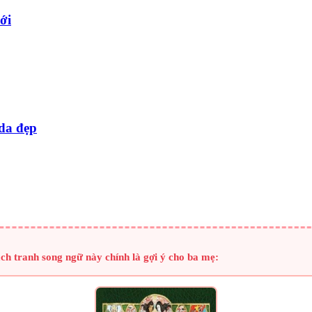
ới
 da đẹp
ch tranh song ngữ này chính là gợi ý cho ba mẹ: