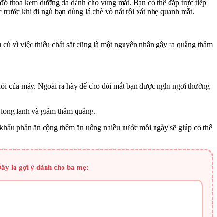
 đó thoa kem dưỡng da dành cho vùng mắt. Bạn có thể đắp trực tiếp
 trước khi đi ngủ bạn dùng lá chè vò nát rồi xát nhẹ quanh mắt.
 củ vì việc thiếu chất sắt cũng là một nguyên nhân gây ra quầng thâm
hói của máy. Ngoài ra hãy để cho đôi mắt bạn được nghỉ ngơi thường
t long lanh và giảm thâm quầng.
khẩu phần ăn cộng thêm ăn uống nhiều nước mỗi ngày sẽ giúp cơ thể
ây là gợi ý dành cho ba mẹ: