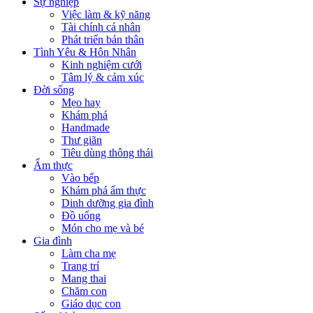
Sự nghiệp
Việc làm & kỹ năng
Tài chính cá nhân
Phát triển bản thân
Tình Yêu & Hôn Nhân
Kinh nghiệm cưới
Tâm lý & cảm xúc
Đời sống
Mẹo hay
Khám phá
Handmade
Thư giãn
Tiêu dùng thông thái
Ẩm thực
Vào bếp
Khám phá ẩm thực
Dinh dưỡng gia đình
Đồ uống
Món cho mẹ và bé
Gia đình
Làm cha mẹ
Trang trí
Mang thai
Chăm con
Giáo dục con