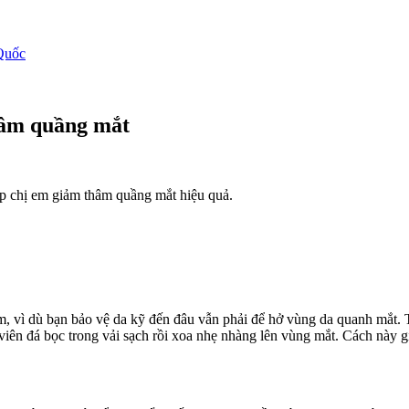
Quốc
hâm quầng mắt
úp chị em giảm thâm quầng mắt hiệu quả.
m, vì dù bạn bảo vệ da kỹ đến đâu vẫn phải để hở vùng da quanh mắt. Ti
 viên đá bọc trong vải sạch rồi xoa nhẹ nhàng lên vùng mắt. Cách này 