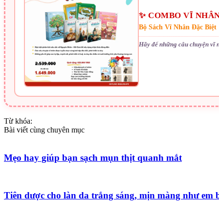
✨ COMBO VĨ NHÂN
Bộ Sách Vĩ Nhân Đặc Biệt
Hãy để những câu chuyện vĩ 
Từ khóa:
Bài viết cùng chuyên mục
Mẹo hay giúp bạn sạch mụn thịt quanh mắt
Tiên dược cho làn da trắng sáng, mịn màng như em 