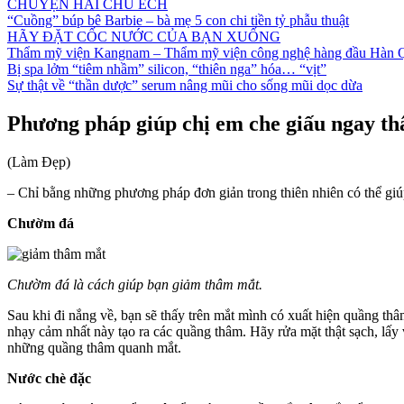
CHUYỆN HAI CHÚ ẾCH
“Cuồng” búp bê Barbie – bà mẹ 5 con chi tiền tỷ phẫu thuật
HÃY ĐẶT CỐC NƯỚC CỦA BẠN XUỐNG
Thẩm mỹ viện Kangnam – Thẩm mỹ viện công nghệ hàng đầu Hàn 
Bị spa lởm “tiêm nhầm” silicon, “thiên nga” hóa… “vịt”
Sự thật về “thần dược” serum nâng mũi cho sống mũi dọc dừa
Phương pháp giúp chị em che giấu ngay t
(Làm Đẹp)
– Chỉ bằng những phương pháp đơn giản trong thiên nhiên có thể gi
Chườm đá
Chườm đá là cách giúp bạn giảm thâm mắt.
Sau khi đi nắng về, bạn sẽ thấy trên mắt mình có xuất hiện quầng thâ
nhạy cảm nhất này tạo ra các quầng thâm. Hãy rửa mặt thật sạch, lấy
những quầng thâm quanh mắt.
Nước chè đặc