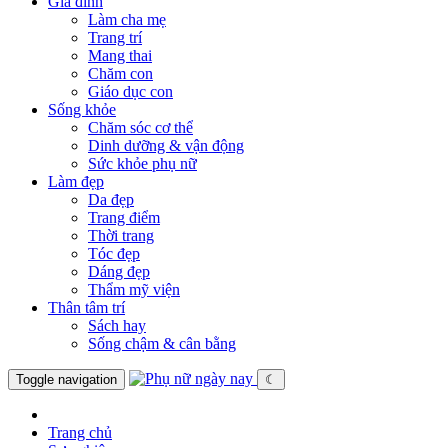
Gia đình
Làm cha mẹ
Trang trí
Mang thai
Chăm con
Giáo dục con
Sống khỏe
Chăm sóc cơ thể
Dinh dưỡng & vận động
Sức khỏe phụ nữ
Làm đẹp
Da đẹp
Trang điểm
Thời trang
Tóc đẹp
Dáng đẹp
Thẩm mỹ viện
Thân tâm trí
Sách hay
Sống chậm & cân bằng
Toggle navigation
☾
Trang chủ