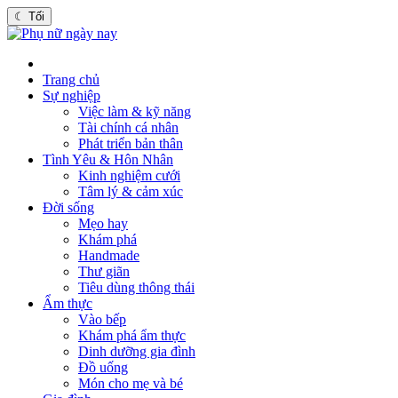
☾
Tối
Trang chủ
Sự nghiệp
Việc làm & kỹ năng
Tài chính cá nhân
Phát triển bản thân
Tình Yêu & Hôn Nhân
Kinh nghiệm cưới
Tâm lý & cảm xúc
Đời sống
Mẹo hay
Khám phá
Handmade
Thư giãn
Tiêu dùng thông thái
Ẩm thực
Vào bếp
Khám phá ẩm thực
Dinh dưỡng gia đình
Đồ uống
Món cho mẹ và bé