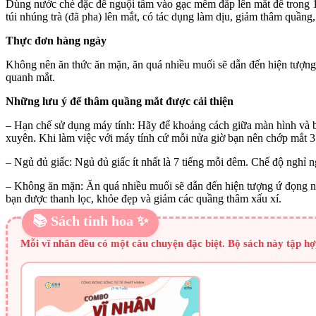
Dùng nước chè đặc để nguội tẩm vào gạc mềm đắp lên mắt để trong 10
túi nhúng trà (đã pha) lên mắt, có tác dụng làm dịu, giảm thâm quầng
Thực đơn hàng ngày
Không nên ăn thức ăn mặn, ăn quá nhiều muối sẽ dẫn đến hiện tượng ứ
quanh mắt.
Những lưu ý để thâm quầng mắt được cải thiện
– Hạn chế sử dụng máy tính: Hãy để khoảng cách giữa màn hình và bạ
xuyên. Khi làm việc với máy tính cứ mỗi nửa giờ bạn nên chớp mắt 3 
– Ngủ đủ giấc: Ngủ đủ giấc ít nhất là 7 tiếng mỗi đêm. Chế độ nghỉ 
– Không ăn mặn: Ăn quá nhiều muối sẽ dẫn đến hiện tượng ứ đọng nư
bạn được thanh lọc, khỏe đẹp và giảm các quầng thâm xấu xí.
📚 Sách tinh hoa ✨
Mỗi vĩ nhân đều có một câu chuyện đặc biệt. Bộ sách này tập h