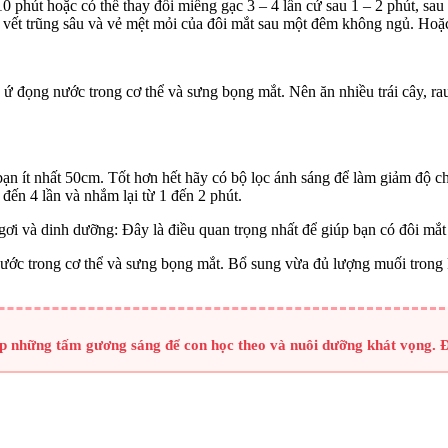
 phút hoặc có thể thay đổi miếng gạc 3 – 4 lần cứ sau 1 – 2 phút, sau
, vết trũng sâu và vẻ mệt mỏi của đôi mắt sau một đêm không ngủ. Hoặc
 đọng nước trong cơ thể và sưng bọng mắt. Nên ăn nhiều trái cây, rau
n ít nhất 50cm. Tốt hơn hết hãy có bộ lọc ánh sáng để làm giảm độ c
đến 4 lần và nhắm lại từ 1 đến 2 phút.
ngơi và dinh dưỡng: Đây là điều quan trọng nhất để giúp bạn có đôi mắ
ớc trong cơ thể và sưng bọng mắt. Bổ sung vừa đủ lượng muối trong 
ợp những tấm gương sáng để con học theo và nuôi dưỡng khát vọng. Đ