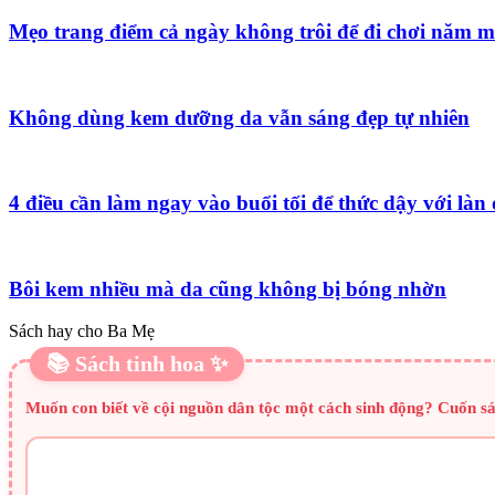
Mẹo trang điểm cả ngày không trôi để đi chơi năm m
Không dùng kem dưỡng da vẫn sáng đẹp tự nhiên
4 điều cần làm ngay vào buổi tối để thức dậy với làn
Bôi kem nhiều mà da cũng không bị bóng nhờn
Sách hay cho Ba Mẹ
📚 Sách tinh hoa ✨
Muốn con biết về cội nguồn dân tộc một cách sinh động? Cuốn sá