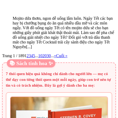
Mojito dứa thơm, ngon dễ uống lắm luôn. Ngày Tết các bạn
hay bị chướng bụng do ăn quá nhiều dầu mỡ và các món
ngấy. Với đồ uống ngày Tết có tên mojito dứa sẽ cho bạn
những giây phút giải khát thật thoải mái. Làm sao để pha chế
đồ uống giải nhiệt cho ngày Tết? Đổi gió với trà dâu thanh
mát cho ngày Tết Cocktail trái cây sành điệu cho ngày Tết
Nguyên[...]
Trang 1 / 189
1
2
3
4
5
...
10
20
30
...
»
Cuối »
📚 Sách tinh hoa ✨
7 thói quen hiệu quả không chỉ dành cho người lớn — mẹ có
thể dạy con từng thói quen một mỗi ngày, giúp con trở nên tự
tin và có trách nhiệm. Đây là gợi ý dành cho ba mẹ: