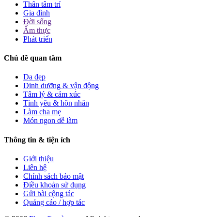
Thân tâm trí
Gia đình
Đời sống
Ẩm thực
Phát triển
Chủ đề quan tâm
Da đẹp
Dinh dưỡng & vận động
Tâm lý & cảm xúc
Tình yêu & hôn nhân
Làm cha mẹ
Món ngon dễ làm
Thông tin & tiện ích
Giới thiệu
Liên hệ
Chính sách bảo mật
Điều khoản sử dụng
Gửi bài cộng tác
Quảng cáo / hợp tác