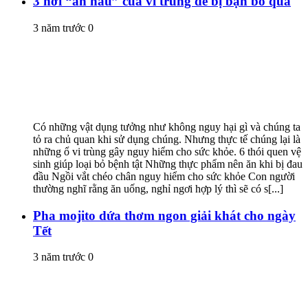
3 nơi “ẩn náu” của vi trùng dễ bị bạn bỏ qua
3 năm trước
0
Có những vật dụng tưởng như không nguy hại gì và chúng ta
tỏ ra chủ quan khi sử dụng chúng. Nhưng thực tế chúng lại là
những ổ vi trùng gây nguy hiểm cho sức khỏe. 6 thói quen vệ
sinh giúp loại bỏ bệnh tật Những thực phẩm nên ăn khi bị đau
đầu Ngồi vắt chéo chân nguy hiểm cho sức khỏe Con người
thường nghĩ rằng ăn uống, nghỉ ngơi hợp lý thì sẽ có s[...]
Pha mojito dứa thơm ngon giải khát cho ngày
Tết
3 năm trước
0