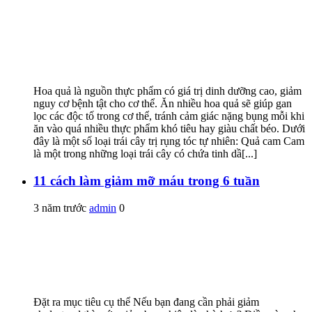
Hoa quả là nguồn thực phẩm có giá trị dinh dưỡng cao, giảm
nguy cơ bệnh tật cho cơ thể. Ăn nhiều hoa quả sẽ giúp gan
lọc các độc tố trong cơ thể, tránh cảm giác nặng bụng mỗi khi
ăn vào quá nhiều thực phẩm khó tiêu hay giàu chất béo. Dưới
đây là một số loại trái cây trị rụng tóc tự nhiên: Quả cam Cam
là một trong những loại trái cây có chứa tinh dầ[...]
11 cách làm giảm mỡ máu trong 6 tuần
3 năm trước
admin
0
Đặt ra mục tiêu cụ thể Nếu bạn đang cần phải giảm