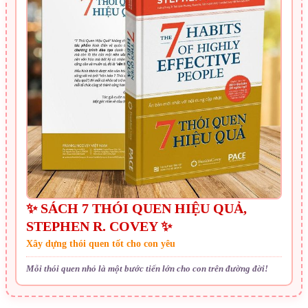
✨ SÁCH 7 THÓI QUEN HIỆU QUẢ,
STEPHEN R. COVEY ✨
Xây dựng thói quen tốt cho con yêu
Mỗi thói quen nhỏ là một bước tiến lớn cho con trên đường đời!