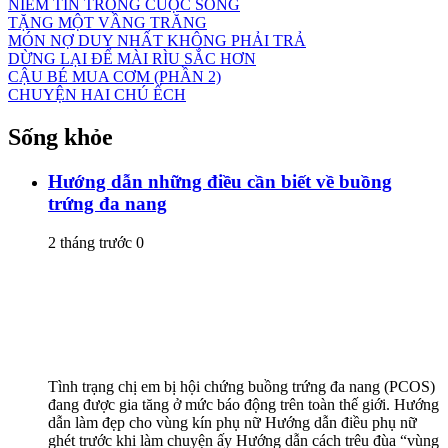
NIỀM TIN TRONG CUỘC SỐNG
TẶNG MỘT VẦNG TRĂNG
MÓN NỢ DUY NHẤT KHÔNG PHẢI TRẢ
DỪNG LẠI ĐỂ MÀI RÌU SẮC HƠN
CẬU BÉ MUA CƠM (PHẦN 2)
CHUYỆN HAI CHÚ ẾCH
Sống khỏe
Hướng dẫn những điều cần biết về buồng
trứng đa nang
2 tháng trước
0
Tình trạng chị em bị hội chứng buồng trứng đa nang (PCOS)
đang được gia tăng ở mức báo động trên toàn thế giới. Hướng
dẫn làm đẹp cho vùng kín phụ nữ Hướng dẫn điều phụ nữ
ghét trước khi làm chuyện ấy Hướng dẫn cách trêu đùa “vùng