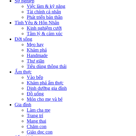
Sự nghiệp
Việc làm & kỹ năng
Tài chính cá nhân
Phát triển bản thân
Tình Yêu & Hôn Nhân
Kinh nghiệm cưới
Tâm lý & cảm xúc
Đời sống
Mẹo hay
Khám phá
Handmade
Thư giãn
Tiêu dùng thông thái
Ẩm thực
Vào bếp
Khám phá ẩm thực
Dinh dưỡng gia đình
Đồ uống
Món cho mẹ và bé
Gia đình
Làm cha mẹ
Trang trí
Mang thai
Chăm con
Giáo dục con