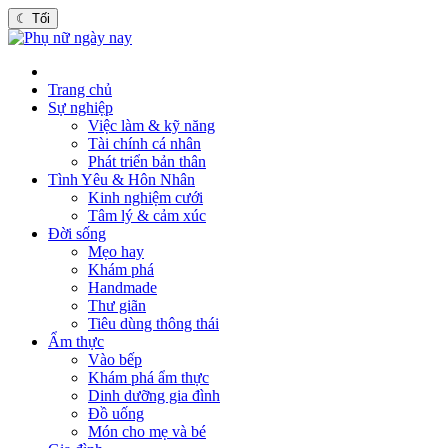
☾
Tối
Trang chủ
Sự nghiệp
Việc làm & kỹ năng
Tài chính cá nhân
Phát triển bản thân
Tình Yêu & Hôn Nhân
Kinh nghiệm cưới
Tâm lý & cảm xúc
Đời sống
Mẹo hay
Khám phá
Handmade
Thư giãn
Tiêu dùng thông thái
Ẩm thực
Vào bếp
Khám phá ẩm thực
Dinh dưỡng gia đình
Đồ uống
Món cho mẹ và bé