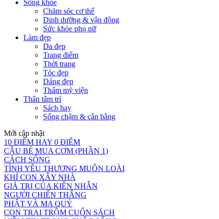
Sống khỏe
Chăm sóc cơ thể
Dinh dưỡng & vận động
Sức khỏe phụ nữ
Làm đẹp
Da đẹp
Trang điểm
Thời trang
Tóc đẹp
Dáng đẹp
Thẩm mỹ viện
Thân tâm trí
Sách hay
Sống chậm & cân bằng
Mới cập nhật
10 ĐIỂM HAY 0 ĐIỂM
CẬU BÉ MUA CƠM (PHẦN 1)
CÁCH SỐNG
TÌNH YÊU THƯƠNG MUÔN LOÀI
KHỈ CON XÂY NHÀ
GIÁ TRỊ CỦA KIÊN NHẪN
NGƯỜI CHIẾN THẮNG
PHẬT VÀ MA QUỶ
CON TRAI TRỘM CUỐN SÁCH