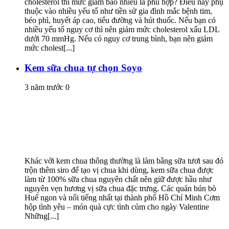
cholesterol thì mức giảm bao nhiêu là phù hợp? Điều này phụ
thuộc vào nhiều yếu tố như tiền sử gia đình mắc bệnh tim,
béo phì, huyết áp cao, tiểu đường và hút thuốc. Nếu bạn có
nhiều yếu tố nguy cơ thì nên giảm mức cholesterol xấu LDL
dưới 70 mmHg. Nếu có nguy cơ trung bình, bạn nên giảm
mức cholest[...]
Kem sữa chua tự chọn Soyo
3 năm trước
0
Khác với kem chua thông thường là làm bằng sữa tươi sau đó
trộn thêm siro để tạo vị chua khi dùng, kem sữa chua được
làm từ 100% sữa chua nguyên chất nên giữ được hầu như
nguyên vẹn hương vị sữa chua đặc trưng. Các quán bún bò
Huế ngon và nổi tiếng nhất tại thành phố Hồ Chí Minh Cơm
hộp tình yêu – món quà cực tình củm cho ngày Valentine
Những[...]