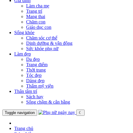
Gia đình
Làm cha mẹ
Trang trí
Mang thai
Chăm con
Giáo dục con
Sống khỏe
Chăm sóc cơ thể
Dinh dưỡng & vận động
Sức khỏe phụ nữ
Làm đẹp
Da đẹp
Trang điểm
Thời trang
Tóc đẹp
Dáng đẹp
Thẩm mỹ viện
Thân tâm trí
Sách hay
Sống chậm & cân bằng
Toggle navigation
☾
Trang chủ