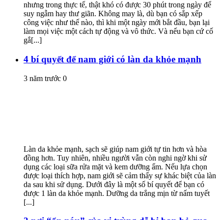
nhưng trong thực tế, thật khó có được 30 phút trong ngày để
suy ngẫm hay thư giãn. Không may là, dù bạn có sắp xếp
công việc như thế nào, thì khi một ngày mới bắt đầu, bạn lại
làm mọi việc một cách tự động và vô thức. Và nếu bạn cứ cố
gắ[...]
4 bí quyết để nam giới có làn da khỏe mạnh
3 năm trước
0
Làn da khỏe mạnh, sạch sẽ giúp nam giới tự tin hơn và hòa
đồng hơn. Tuy nhiên, nhiều người vẫn còn nghi ngờ khi sử
dụng các loại sữa rửa mặt và kem dưỡng ẩm. Nếu lựa chọn
được loại thích hợp, nam giới sẽ cảm thấy sự khác biệt của làn
da sau khi sử dụng. Dưới đây là một số bí quyết để bạn có
được 1 làn da khỏe mạnh. Dưỡng da trắng mịn từ nấm tuyết
[...]