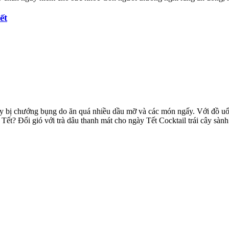
ết
y bị chướng bụng do ăn quá nhiều dầu mỡ và các món ngấy. Với đồ uốn
 Tết? Đổi gió với trà dâu thanh mát cho ngày Tết Cocktail trái cây sàn