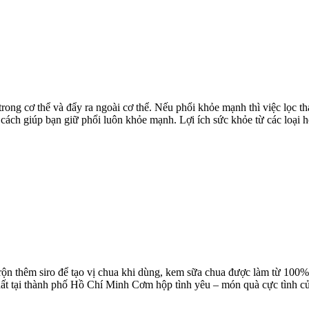
 trong cơ thể và đẩy ra ngoài cơ thể. Nếu phổi khỏe mạnh thì việc lọc th
cách giúp bạn giữ phổi luôn khỏe mạnh. Lợi ích sức khỏe từ các loại ho
trộn thêm siro để tạo vị chua khi dùng, kem sữa chua được làm từ 10
hất tại thành phố Hồ Chí Minh Cơm hộp tình yêu – món quà cực tình c