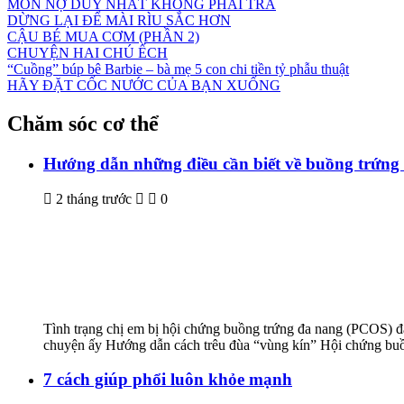
MÓN NỢ DUY NHẤT KHÔNG PHẢI TRẢ
DỪNG LẠI ĐỂ MÀI RÌU SẮC HƠN
CẬU BÉ MUA CƠM (PHẦN 2)
CHUYỆN HAI CHÚ ẾCH
“Cuồng” búp bê Barbie – bà mẹ 5 con chi tiền tỷ phẫu thuật
HÃY ĐẶT CỐC NƯỚC CỦA BẠN XUỐNG
Chăm sóc cơ thể
Hướng dẫn những điều cần biết về buồng trứng
2 tháng trước
0
Tình trạng chị em bị hội chứng buồng trứng đa nang (PCOS) đ
chuyện ấy Hướng dẫn cách trêu đùa “vùng kín” Hội chứng buồng
7 cách giúp phổi luôn khỏe mạnh