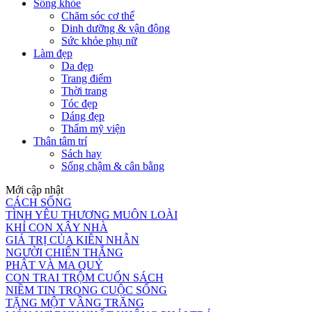
Sống khỏe
Chăm sóc cơ thể
Dinh dưỡng & vận động
Sức khỏe phụ nữ
Làm đẹp
Da đẹp
Trang điểm
Thời trang
Tóc đẹp
Dáng đẹp
Thẩm mỹ viện
Thân tâm trí
Sách hay
Sống chậm & cân bằng
Mới cập nhật
CÁCH SỐNG
TÌNH YÊU THƯƠNG MUÔN LOÀI
KHỈ CON XÂY NHÀ
GIÁ TRỊ CỦA KIÊN NHẪN
NGƯỜI CHIẾN THẮNG
PHẬT VÀ MA QUỶ
CON TRAI TRỘM CUỐN SÁCH
NIỀM TIN TRONG CUỘC SỐNG
TẶNG MỘT VẦNG TRĂNG