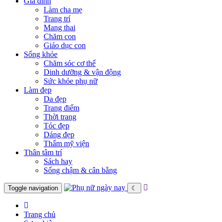
Gia đình
Làm cha mẹ
Trang trí
Mang thai
Chăm con
Giáo dục con
Sống khỏe
Chăm sóc cơ thể
Dinh dưỡng & vận động
Sức khỏe phụ nữ
Làm đẹp
Da đẹp
Trang điểm
Thời trang
Tóc đẹp
Dáng đẹp
Thẩm mỹ viện
Thân tâm trí
Sách hay
Sống chậm & cân bằng
Toggle navigation
☾
Trang chủ