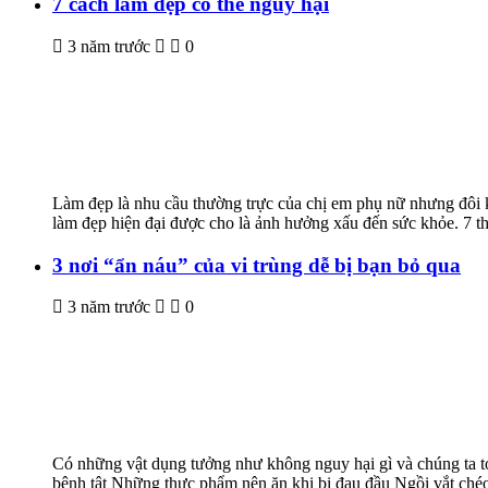
7 cách làm đẹp có thể nguy hại
3 năm trước
0
Làm đẹp là nhu cầu thường trực của chị em phụ nữ nhưng đôi 
làm đẹp hiện đại được cho là ảnh hưởng xấu đến sức khỏe. 7 th
3 nơi “ẩn náu” của vi trùng dễ bị bạn bỏ qua
3 năm trước
0
Có những vật dụng tưởng như không nguy hại gì và chúng ta tỏ 
bệnh tật Những thực phẩm nên ăn khi bị đau đầu Ngồi vắt chéo 