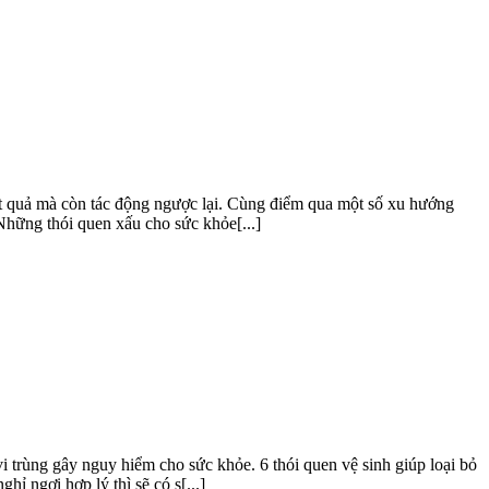
t quả mà còn tác động ngược lại. Cùng điểm qua một số xu hướng
Những thói quen xấu cho sức khỏe[...]
 trùng gây nguy hiểm cho sức khỏe. 6 thói quen vệ sinh giúp loại bỏ
 ngơi hợp lý thì sẽ có s[...]