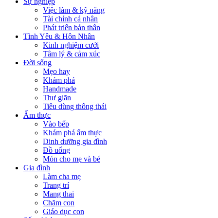
Sự nghiệp
Việc làm & kỹ năng
Tài chính cá nhân
Phát triển bản thân
Tình Yêu & Hôn Nhân
Kinh nghiệm cưới
Tâm lý & cảm xúc
Đời sống
Mẹo hay
Khám phá
Handmade
Thư giãn
Tiêu dùng thông thái
Ẩm thực
Vào bếp
Khám phá ẩm thực
Dinh dưỡng gia đình
Đồ uống
Món cho mẹ và bé
Gia đình
Làm cha mẹ
Trang trí
Mang thai
Chăm con
Giáo dục con