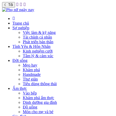
☾
Tối
Trang chủ
Sự nghiệp
Việc làm & kỹ năng
Tài chính cá nhân
Phát triển bản thân
Tình Yêu & Hôn Nhân
Kinh nghiệm cưới
Tâm lý & cảm xúc
Đời sống
Mẹo hay
Khám phá
Handmade
Thư giãn
Tiêu dùng thông thái
Ẩm thực
Vào bếp
Khám phá ẩm thực
Dinh dưỡng gia đình
Đồ uống
Món cho mẹ và bé