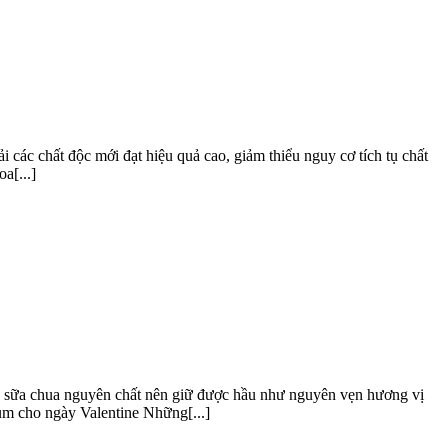
ải các chất độc mới đạt hiệu quả cao, giảm thiểu nguy cơ tích tụ chất
a[...]
0% sữa chua nguyên chất nên giữ được hầu như nguyên vẹn hương vị
ủm cho ngày Valentine Những[...]