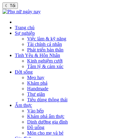
☾
Tối
Trang chủ
Sự nghiệp
Việc làm & kỹ năng
Tài chính cá nhân
Phát triển bản thân
Tình Yêu & Hôn Nhân
Kinh nghiệm cưới
Tâm lý & cảm xúc
Đời sống
Mẹo hay
Khám phá
Handmade
Thư giãn
Tiêu dùng thông thái
Ẩm thực
Vào bếp
Khám phá ẩm thực
Dinh dưỡng gia đình
Đồ uống
Món cho mẹ và bé