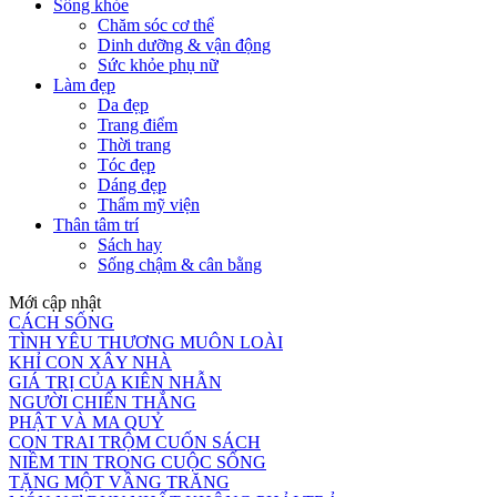
Sống khỏe
Chăm sóc cơ thể
Dinh dưỡng & vận động
Sức khỏe phụ nữ
Làm đẹp
Da đẹp
Trang điểm
Thời trang
Tóc đẹp
Dáng đẹp
Thẩm mỹ viện
Thân tâm trí
Sách hay
Sống chậm & cân bằng
Mới cập nhật
CÁCH SỐNG
TÌNH YÊU THƯƠNG MUÔN LOÀI
KHỈ CON XÂY NHÀ
GIÁ TRỊ CỦA KIÊN NHẪN
NGƯỜI CHIẾN THẮNG
PHẬT VÀ MA QUỶ
CON TRAI TRỘM CUỐN SÁCH
NIỀM TIN TRONG CUỘC SỐNG
TẶNG MỘT VẦNG TRĂNG