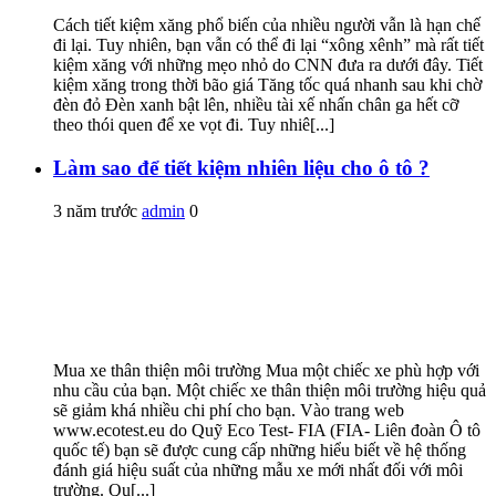
Cách tiết kiệm xăng phổ biến của nhiều người vẫn là hạn chế
đi lại. Tuy nhiên, bạn vẫn có thể đi lại “xông xênh” mà rất tiết
kiệm xăng với những mẹo nhỏ do CNN đưa ra dưới đây. Tiết
kiệm xăng trong thời bão giá Tăng tốc quá nhanh sau khi chờ
đèn đỏ Đèn xanh bật lên, nhiều tài xế nhấn chân ga hết cỡ
theo thói quen để xe vọt đi. Tuy nhiê[...]
Làm sao để tiết kiệm nhiên liệu cho ô tô ?
3 năm trước
admin
0
Mua xe thân thiện môi trường Mua một chiếc xe phù hợp với
nhu cầu của bạn. Một chiếc xe thân thiện môi trường hiệu quả
sẽ giảm khá nhiều chi phí cho bạn. Vào trang web
www.ecotest.eu do Quỹ Eco Test- FIA (FIA- Liên đoàn Ô tô
quốc tế) bạn sẽ được cung cấp những hiểu biết về hệ thống
đánh giá hiệu suất của những mẫu xe mới nhất đối với môi
trường. Qu[...]