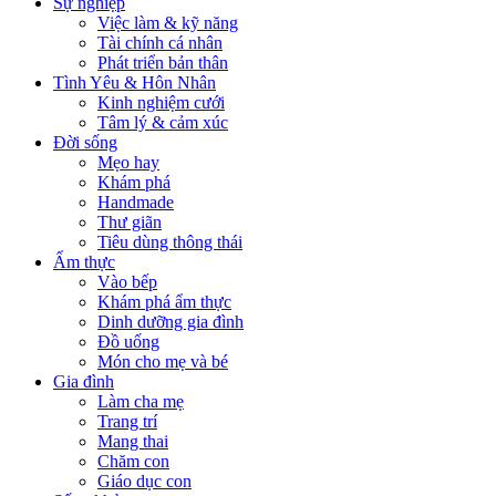
Sự nghiệp
Việc làm & kỹ năng
Tài chính cá nhân
Phát triển bản thân
Tình Yêu & Hôn Nhân
Kinh nghiệm cưới
Tâm lý & cảm xúc
Đời sống
Mẹo hay
Khám phá
Handmade
Thư giãn
Tiêu dùng thông thái
Ẩm thực
Vào bếp
Khám phá ẩm thực
Dinh dưỡng gia đình
Đồ uống
Món cho mẹ và bé
Gia đình
Làm cha mẹ
Trang trí
Mang thai
Chăm con
Giáo dục con