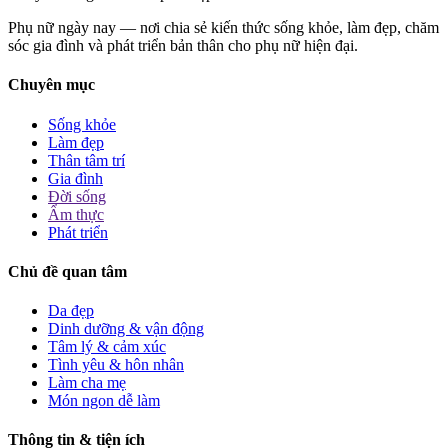
Phụ nữ ngày nay — nơi chia sẻ kiến thức sống khỏe, làm đẹp, chăm
sóc gia đình và phát triển bản thân cho phụ nữ hiện đại.
Chuyên mục
Sống khỏe
Làm đẹp
Thân tâm trí
Gia đình
Đời sống
Ẩm thực
Phát triển
Chủ đề quan tâm
Da đẹp
Dinh dưỡng & vận động
Tâm lý & cảm xúc
Tình yêu & hôn nhân
Làm cha mẹ
Món ngon dễ làm
Thông tin & tiện ích