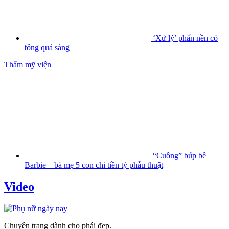
‘Xử lý’ phấn nền có
tông quá sáng
Thẩm mỹ viện
“Cuồng” búp bê
Barbie – bà mẹ 5 con chi tiền tỷ phẫu thuật
Video
Chuyên trang dành cho phái đẹp.