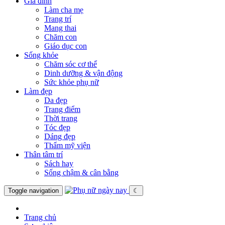
Gia đình
Làm cha mẹ
Trang trí
Mang thai
Chăm con
Giáo dục con
Sống khỏe
Chăm sóc cơ thể
Dinh dưỡng & vận động
Sức khỏe phụ nữ
Làm đẹp
Da đẹp
Trang điểm
Thời trang
Tóc đẹp
Dáng đẹp
Thẩm mỹ viện
Thân tâm trí
Sách hay
Sống chậm & cân bằng
Toggle navigation
☾
Trang chủ