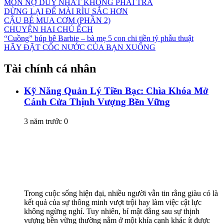
MÓN NỢ DUY NHẤT KHÔNG PHẢI TRẢ
DỪNG LẠI ĐỂ MÀI RÌU SẮC HƠN
CẬU BÉ MUA CƠM (PHẦN 2)
CHUYỆN HAI CHÚ ẾCH
“Cuồng” búp bê Barbie – bà mẹ 5 con chi tiền tỷ phẫu thuật
HÃY ĐẶT CỐC NƯỚC CỦA BẠN XUỐNG
Tài chính cá nhân
Kỹ Năng Quản Lý Tiền Bạc: Chìa Khóa Mở
Cánh Cửa Thịnh Vượng Bền Vững
3 năm trước
0
Trong cuộc sống hiện đại, nhiều người vẫn tin rằng giàu có là
kết quả của sự thông minh vượt trội hay làm việc cật lực
không ngừng nghỉ. Tuy nhiên, bí mật đằng sau sự thịnh
vượng bền vững thường nằm ở một khía cạnh khác ít được